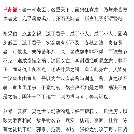
苏辙
：蕃一朝老臣，名重天下，而狷狂寡虑，乃与未尝更
事者比，几乎暴虎冯河，死而无悔者，斯岂孔子所谓贤哉！
谢采伯：汉唐之祸，激于君子，成于小人。成于小人，固势
所必至；激于君子，实念虑有所不及。春秋之法，责备贤
者，可恨也。夫陈蕃年八十余，老成虑事非不详，而诛曹节
不克，遂成党锢之祸，汉因以亡。李训通经明易立志，非不
正，而诛仇士良不克，遂成甘露之祸，唐自此亦亡。人皆知
亡汉唐者由宦官，吾以为亡汉唐者蕃与训也。蕃、训之谋不
萌，宦者虽用事，干紊朝纲，然变决不如是之亟，祸决不如
是之酷，国决未至于遽亡，则为祸首者，蕃与训也。
刘祁：及桓、灵之世，朝政淆乱，奸臣擅权，士风激厉，以
敢为敢言相尚，故争树名节，袁安、杨震、李固、杜乔、陈
蕃之徒抗于朝，郭泰、范滂、岑晊、张俭之徒议于野，国势