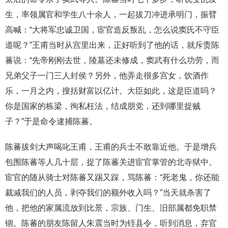
生，率领属官和学生八十余人，一起拔刀冲进承明门，振臂
高喊：“大将军忠诚卫国，宦官造反叛乱，怎么说窦氏不守臣
道呢？”王甫当时从宫里出来，正好听到了他的话，就斥责陈
蕃说：“先帝刚刚去世，陵墓还未修成，窦武有什么功劳，而
兄弟父子一门三人封侯？另外，他弄走很多宫女，饮酒作
乐，一月之内，搜括财富以亿计。大臣如此，这是臣道吗？
你是国家的栋梁，徇私枉法，结成朋党，还到哪里捉贼
子？”于是命令逮捕陈蕃。
陈蕃拔剑大声喝叱王甫，王甫的兵士不敢靠近他。于是增兵
包围陈蕃等人几十层，捉了陈蕃关进宦官掌管的北寺狱中。
宦官的随从骑士对陈蕃又踢又踩，骂陈蕃：“死老鬼，你还能
裁减我们的人员，剥夺我们的额外收入吗？”当天就杀害了
他，把他的家属流放到比景，宗族、门生、旧部属都免职禁
锢。陈蕃的朋友陈留人朱震当时为铚县令，听到消息，弃官