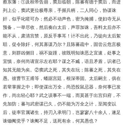
蔡东藩：①及桓帝告崩，窦后临朝，陈蕃有德于窦后，而进
列上公，窦武更位极尊亲，手握兵柄，二人同心，协谋诛
奸，似乎叱嗟可办；然必不动声色，密为掩捕，使妇寺无从
预备，一举尽收，然后奏白太后，声罪加诛，吾料太后亦不
能不从，肃清宫禁，原反手事耳！计不出此，乃徒向太后絮
聒，促令除奸，何其寡谋乃尔？且陈蕃疏中，固尝云危言极
意，则群凶侧目，祸不旋踵，彼既明知诛恶之宜速，处事之
宜慎，奈何尚请宣示左右耶？谋之不臧，语且矛盾，识者已
知其无能为矣。②窦武之死，其失在玩；陈蕃之死，其失在
愚。彼曹节王甫等，蟠踞宫廷，根深蒂固。太后嗣主，俱在
若辈掌握之中；即使谋出万全，尚恐投鼠忌器，奈何事已发
作，尚出轻心耶？武之误事不一端，而莫甚于出宫归府，不
先加防；蕃与武密谋已久，仍不能为万全之计，至闻变以
后，徒率官属诸生，持刃入承明门，岂寥寥八十余人，遂足
诛锄阉党乎？诛阉不足，送死有余，何其愚也？