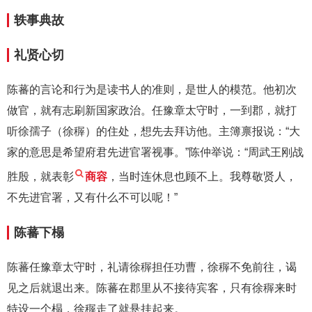
轶事典故
礼贤心切
陈蕃的言论和行为是读书人的准则，是世人的模范。他初次
做官，就有志刷新国家政治。任豫章太守时，一到郡，就打
听徐孺子（徐稺）的住处，想先去拜访他。主簿禀报说：“大
家的意思是希望府君先进官署视事。”陈仲举说：“周武王刚战
胜殷，就表彰
商容
，当时连休息也顾不上。我尊敬贤人，
不先进官署，又有什么不可以呢！”
陈蕃下榻
陈蕃任豫章太守时，礼请徐稺担任功曹，徐稺不免前往，谒
见之后就退出来。陈蕃在郡里从不接待宾客，只有徐稺来时
特设一个榻，徐稺走了就悬挂起来。