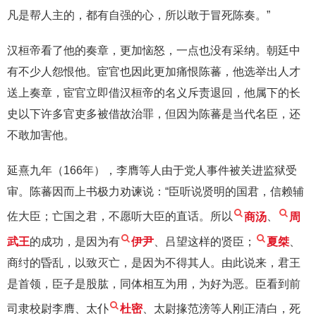
凡是帮人主的，都有自强的心，所以敢于冒死陈奏。”
汉桓帝看了他的奏章，更加恼怒，一点也没有采纳。朝廷中
有不少人怨恨他。宦官也因此更加痛恨陈蕃，他选举出人才
送上奏章，宦官立即借汉桓帝的名义斥责退回，他属下的长
史以下许多官吏多被借故治罪，但因为陈蕃是当代名臣，还
不敢加害他。
延熹九年（166年），李膺等人由于党人事件被关进监狱受
审。陈蕃因而上书极力劝谏说：“臣听说贤明的国君，信赖辅
佐大臣；亡国之君，不愿听大臣的直话。所以
商汤
、
周
武王
的成功，是因为有
伊尹
、吕望这样的贤臣；
夏桀
、
商纣的昏乱，以致灭亡，是因为不得其人。由此说来，君王
是首领，臣子是股肱，同体相互为用，为好为恶。臣看到前
司隶校尉李膺、太仆
杜密
、太尉掾范滂等人刚正清白，死