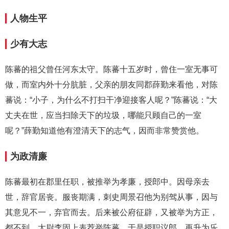
人物生平
少有大志
陈蕃的祖父曾任河东太守。陈蕃十五岁时，曾住一室无事可
做，而室内外十分肮脏，父亲的朋友同郡薛勤来看他，对陈
蕃说：“小子，为什么不打扫干净迎接客人呢？”陈蕃说：“大
丈夫在世，应当扫除天下的垃圾，哪能只顾自己的一室
呢？”薛勤知道他有澄清天下的志气，因而非常赞赏他。
为政清廉
陈蕃最初在郡里任职，被推举为孝廉，授郎中。因母亲去
世，辞官居丧。服丧期满，刺史周景召他为别驾从事，因与
其意见不一，弃官而去。后来被公府征辟，又被举为方正，
都不到。太尉李固上表荐举陈蕃，于是授职议郎，再升为乐