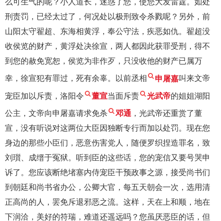
么可生气的呢？小人道长，迷惑了您，使您大发雷霆。如处
刑责罚，已经太过了，何况处以极刑致令杀戮呢？另外，前
山阳太守翟超、东海相黄浮，奉公守法，疾恶如仇。翟超没
收侯览的财产，黄浮处决徐宣，两人都因此获罪受刑，得不
到您的赦免宽恕，侯览为非作歹，只没收他的财产已属万
幸，徐宣犯有罪过，死有余辜。以前丞相
申屠嘉
叫来文帝
宠臣加以斥责，洛阳令
董宣
当面斥责
光武帝
的姐姐湖阳
公主，文帝向申屠嘉请求免杀
邓通
，光武帝还重赏了董
宣，没有听说对这两位大臣因独断专行而加以处罚。现在您
身边的那些小臣们，恶意伤害党人，随便罗织捏造罪名，致
刘瓆、成缙于冤狱。听到臣的这些话，您的宠信又要号哭申
诉了。您应该断绝堵塞内侍宠臣干预政事之源，接受尚书们
到朝廷和尚书省办公，公卿大官，每五天朝会一次，选用清
正高尚的人，罢免斥退邪恶之流。这样，天在上和顺，地在
下润洽，美好的符瑞，难道还遥远吗？您虽厌恶臣的话，但