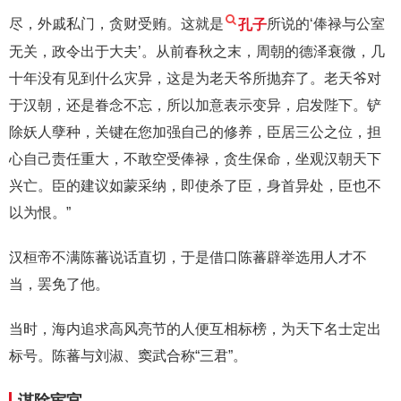
尽，外戚私门，贪财受贿。这就是
孔子
所说的‘俸禄与公室
无关，政令出于大夫’。从前春秋之末，周朝的德泽衰微，几
十年没有见到什么灾异，这是为老天爷所抛弃了。老天爷对
于汉朝，还是眷念不忘，所以加意表示变异，启发陛下。铲
除妖人孽种，关键在您加强自己的修养，臣居三公之位，担
心自己责任重大，不敢空受俸禄，贪生保命，坐观汉朝天下
兴亡。臣的建议如蒙采纳，即使杀了臣，身首异处，臣也不
以为恨。”
汉桓帝不满陈蕃说话直切，于是借口陈蕃辟举选用人才不
当，罢免了他。
当时，海内追求高风亮节的人便互相标榜，为天下名士定出
标号。陈蕃与刘淑、窦武合称“三君”。
谋除宦官