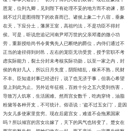
恩宠，位列九卿，见到陛下有处理不妥的地方而不劝谏，那
就不过只是图得陛下的欢喜而已。诸侯上象二十八宿，垂象
在天，下应分土，藩屏王室，高祖约法，不是功臣不得封
侯。可是，听说您追记河南尹邓万世的父亲邓遵的微小功
劳，重新授给尚书令黄隽先人已断绝的爵位，内侍们通过不
正当的途径得到封邑，左右的宠臣无功受赏，授予官职不考
虑实际能力，裂土分封未考核实际功勋，以至一家之内，封
侯的有好几人，所以日月失度，阴阳错乱，稼禾不熟，民财
不丰。臣知道封事已经进行，说了也无济于事，但衷心希望
皇上到此为止。另外近年征税，百姓十分之五六受到伤害，
导致万人饥寒，生活困难。然而宫女数千，吃肉穿绮，油脂
粉黛等各种开支，不可统计。俗语说：‘盗不过五女门’，是因
为女儿多使家里贫穷。现在后庭宫女，难道不会拖累国家
吗？所以倾宫的宫女出嫁了，天下的风气也转变了。楚女在