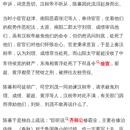
申诉，词意恳切。汉桓帝不听从，陈蕃因此流泪起身而出。
当时小宦官赵津、南阳恶霸张汜等人，奉侍宦官，仗着他们
的权势作恶犯法，太原、南阳二郡太守刘瓆、成缙审讯他
们，虽有汉桓帝赦免他们的命令，但仍然讯问到底，处死了
他们，宦官们对他们怀恨在心。官吏秉承意旨，于是上奏汉
桓帝，认为刘瓆、成缙罪当处死。而山阳太守翟超没收了中
常侍侯览的财产，东海相黄浮处死了下邳县令
徐宣
，翟
超、黄浮都受了髡钳之刑，被押往左校劳役。
陈蕃和司徒胡广、司空刘茂一同劝谏汉桓帝，请求赦免刘
瓆、成缙、翟超、黄浮等人，汉桓帝对此不满，有关部门因
而弹劾他们，刘矩、刘茂不敢再说什么了。
陈蕃于是独自上疏说：“臣听说
齐桓公
修霸业，主要在修治
内政，《春秋》对于鲁国微小的过错，也一定要写上去，应