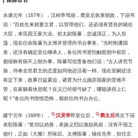
永康元年（167年），汉桓帝驾崩，窦皇后执掌朝政，下诏书
说：“百姓生来就要立君，以管理他们。还必须有贤良的辅佐
大臣，来巩固王家大业。前太尉陈蕃，忠诚清正，为人坦
荡，现在任命陈蕃为太傅并管理尚书台事务。”当时刚遭国
丧，还没有确定皇位继承人，各位尚书害怕触怒朝中权臣，
都假称有病不上朝办事。陈蕃写信责备他们说：“古人讲究节
操，侍奉去世君主的态度如同他还活着一样。现在皇嗣还没
有定下来，政事日益紧迫，诸君为什么抛弃国家的苦难不
管，在家躺着休息呢？在义已经很亏缺了，哪能谈得上仁
呢？”各位尚书惶惶恐怖，都前往尚书台办公。
建宁元年（168年），
汉灵帝
即皇位后，
窦太后
再次下诏
表彰陈蕃：“奖功以劝善，表扬义烈以激励风俗，没有不报之
德行，正如《大雅》所咏叹。太傅陈蕃，辅佐先帝，担任京