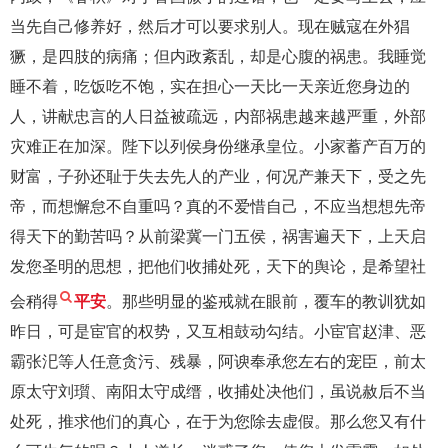
当先自己修养好，然后才可以要求别人。现在贼寇在外猖
獗，是四肢的病痛；但内政紊乱，却是心腹的祸患。我睡觉
睡不着，吃饭吃不饱，实在担心一天比一天亲近您身边的
人，讲献忠言的人日益被疏远，内部祸患越来越严重，外部
灾难正在加深。陛下以列侯身份继承皇位。小家蓄产百万的
财富，子孙还耻于失去先人的产业，何况产兼天下，受之先
帝，而想懈怠不自重吗？真的不爱惜自己，不应当想想先帝
得天下的勤苦吗？从前梁冀一门五侯，祸害遍天下，上天启
发您圣明的思想，把他们收捕处死，天下的舆论，是希望社
会稍得
平安
。那些明显的鉴戒就在眼前，覆车的教训犹如
昨日，可是宦官的权势，又互相鼓动勾结。小宦官赵津、恶
霸张汜等人任意贪污、残暴，阿谀奉承您左右的宠臣，前太
原太守刘瓆、南阳太守成缙，收捕处决他们，虽说赦后不当
处死，推求他们的真心，在于为您除去虚假。那么您又有什