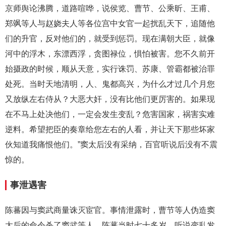
京师舆论沸腾，道路喧哗，说侯览、曹节、公乘昕、王甫、
郑飒等人与赵娆夫人等各位宫中女官一起扰乱天下，追随他
们的升官，反对他们的，就受到惩罚。现在满朝大臣，就像
河中的浮木，东漂西浮，贪图禄位，惧怕被害。您不久前开
始摄政的时候，顺从天意，实行诛罚、苏康、管霸都被治罪
处死。当时天地清明，人、鬼都高兴，为什么才过几个月您
又放纵左右侍从？大恶大奸，没有比他们更厉害的。如果现
在不马上处决他们，一定会发生变乱？危害国家，祸害实难
逆料。希望把臣的奏章给您左右的人看，并让天下那些坏家
伙知道我痛恨他们。”窦太后没有采纳，百官听说后没有不震
惊的。
事泄遇害
陈蕃因与窦武商量诛灭宦官。事情泄露时，曹节等人伪造窦
太后的命令杀了窦武等人。陈蕃当时七十多岁，听说变乱发