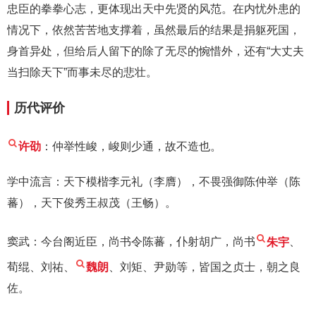
忠臣的拳拳心志，更体现出天中先贤的风范。在内忧外患的
情况下，依然苦苦地支撑着，虽然最后的结果是捐躯死国，
身首异处，但给后人留下的除了无尽的惋惜外，还有“大丈夫
当扫除天下”而事未尽的悲壮。
历代评价
许劭
：仲举性峻，峻则少通，故不造也。
学中流言：天下模楷李元礼（李膺），不畏强御陈仲举（陈
蕃），天下俊秀王叔茂（王畅）。
窦武：今台阁近臣，尚书令陈蕃，仆射胡广，尚书
朱宇
、
荀绲、刘祐、
魏朗
、刘矩、尹勋等，皆国之贞士，朝之良
佐。