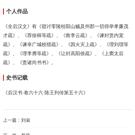
个人作品
《全后汉文》有《驳讨零陵桂阳山贼及州郡一切得举孝廉茂
才疏》、《荐徐稺等疏》、《救李云疏》、《谏封赏内宠
疏》、《谏幸广城校猎疏》、《因火灾上疏》、《理刘瓆等
疏》、《理李膺等疏》、《让封高阳侯疏》、《上窦太后
疏》、《责诸尚书书》。
史书记载
《后汉书·卷六十六·陈王列传第五十六》
上一篇：
刘淑