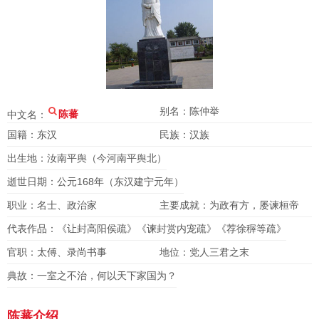
别名：陈仲举
中文名：
陈蕃
国籍：东汉
民族：汉族
出生地：汝南平舆（今河南平舆北）
逝世日期：公元168年（东汉建宁元年）
职业：名士、政治家
主要成就：为政有方，屡谏桓帝
代表作品：《让封高阳侯疏》《谏封赏内宠疏》《荐徐稺等疏》
官职：太傅、录尚书事
地位：党人三君之末
典故：一室之不治，何以天下家国为？
陈蕃介绍