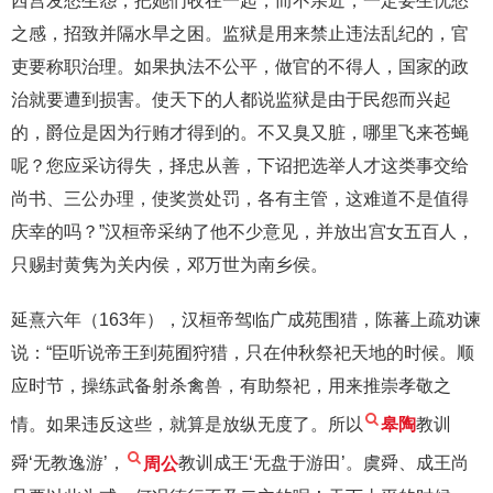
西宫发愁生怨，把她们收在一起，而不亲近，一定要生忧愁
之感，招致并隔水旱之困。监狱是用来禁止违法乱纪的，官
吏要称职治理。如果执法不公平，做官的不得人，国家的政
治就要遭到损害。使天下的人都说监狱是由于民怨而兴起
的，爵位是因为行贿才得到的。不又臭又脏，哪里飞来苍蝇
呢？您应采访得失，择忠从善，下诏把选举人才这类事交给
尚书、三公办理，使奖赏处罚，各有主管，这难道不是值得
庆幸的吗？”汉桓帝采纳了他不少意见，并放出宫女五百人，
只赐封黄隽为关内侯，邓万世为南乡侯。
延熹六年（163年），汉桓帝驾临广成苑围猎，陈蕃上疏劝谏
说：“臣听说帝王到苑囿狩猎，只在仲秋祭祀天地的时候。顺
应时节，操练武备射杀禽兽，有助祭祀，用来推崇孝敬之
情。如果违反这些，就算是放纵无度了。所以
皋陶
教训
舜‘无教逸游’，
周公
教训成王‘无盘于游田’。虞舜、成王尚