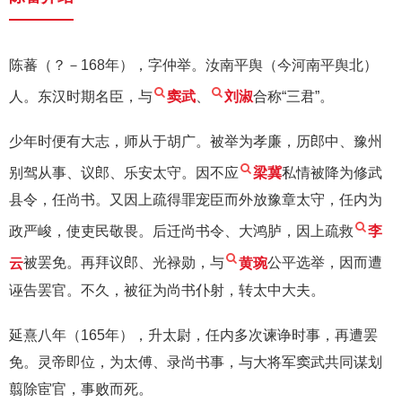
陈蕃（？－168年），字仲举。汝南平舆（今河南平舆北）
人。东汉时期名臣，与
窦武
、
刘淑
合称“三君”。
少年时便有大志，师从于胡广。被举为孝廉，历郎中、豫州
别驾从事、议郎、乐安太守。因不应
梁冀
私情被降为修武
县令，任尚书。又因上疏得罪宠臣而外放豫章太守，任内为
政严峻，使吏民敬畏。后迁尚书令、大鸿胪，因上疏救
李
云
被罢免。再拜议郎、光禄勋，与
黄琬
公平选举，因而遭
诬告罢官。不久，被征为尚书仆射，转太中大夫。
延熹八年（165年），升太尉，任内多次谏诤时事，再遭罢
免。灵帝即位，为太傅、录尚书事，与大将军窦武共同谋划
翦除宦官，事败而死。