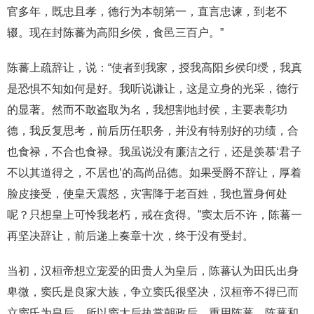
官多年，既忠且孝，德行为本朝第一，直言忠谏，到老不
辍。现在封陈蕃为高阳乡侯，食邑三百户。”
陈蕃上疏辞让，说：“使者到我家，授我高阳乡侯印绶，我真
是恐惧不知如何是好。我听说谦让，这是立身的光采，德行
的显著。然而不敢盗取为名，我想割地封侯，主要表彰功
德，我反复思考，前后历任职务，并没有特别好的功绩，合
也食禄，不合也食禄。我虽说没有廉洁之行，还是羡慕‘君子
不以其道得之，不居也’的高尚品德。如果受爵不辞让，厚着
脸皮接受，使皇天震怒，灾害降于老百姓，我也置身何处
呢？只想皇上可怜我老朽，戒在贪得。”窦太后不许，陈蕃一
再坚决辞让，前后递上奏章十次，终于没有受封。
当初，汉桓帝想立宠爱的田贵人为皇后，陈蕃认为田氏出身
卑微，窦氏是良家大族，争立窦氏很坚决，汉桓帝不得已而
立窦氏为皇后。所以窦太后执掌朝政后，重用陈蕃。陈蕃和