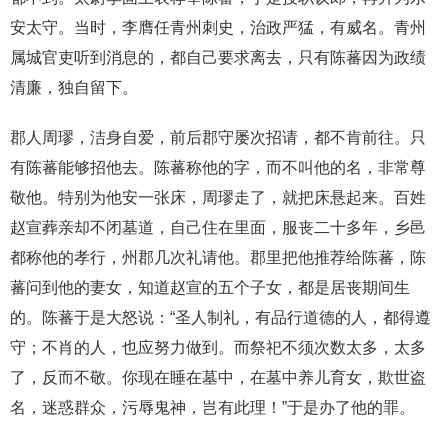
安太守。当时，李膺任青州刺史，治政严猛，有威名。青州
属城官吏听到消息的，都自己要求离去，只有陈蕃因为政绩
清廉，独自留下。
郡人周璆，洁身自爱，前后郡守屡次招请，都不肯前往。只
有陈蕃能够招他去。陈蕃称他的字，而不叫他的名，非常尊
敬他。特别为他安一张床，周璆走了，就把床悬起来。百姓
赵宣葬亲却不闭墓道，自己住在里面，服丧二十多年，乡邑
都称他的孝行，州郡几次礼请他。郡里把他推荐给陈蕃，陈
蕃问到他的妻女，知道赵宣的五个子女，都是居丧期间生
的。陈蕃于是大怒说：“圣人制礼，有品行道德的人，都得遵
守；不肖的人，也应努力做到。而祭祀不须次数太多，太多
了，反而不敬。你现在睡在墓中，在墓中养儿育女，欺世盗
名，迷惑群众，污辱鬼神，岂有此理！”于是办了他的罪。