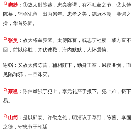
窦妙
：①故太尉陈蕃，忠亮謇谔，有不吐茹之节。②太傅
陈蕃，辅弼先帝，出内累年。忠孝之美，德冠本朝，謇谔之
操，华首弥固。
张奂
：故大将军窦武、太傅陈蕃，或志宁社稷，或方直不
回，前以谗胜，并伏诛戮，海内默默，人怀震愤。
谢弼：又故太傅陈蕃，辅相陛下，勤身王室，夙夜匪懈，而
见陷群邪，一旦诛灭。
蔡邕
：陈仲举强于犯上，李元礼严于摄下。犯上难，摄下
易。
山简
：是以郭泰、许劭之伦，明清议于草野；陈蕃、李固
之徒，守忠节于朝廷。