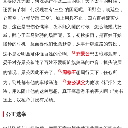
且要以此为戒，何况德行不及二主的呢！天下太平的时候，
还要有节制，何况现在有‘三空’的困厄呢。田野空，朝廷空，
仓库空，这就所谓‘三空’。加上用兵不止，四方百姓流离失
散，这正是您伤心憔悴，夜不能入睡的时候，怎么能耀武扬
威，醉心于车马驰骋的场面呢。又，初秋多雨，是百姓开始
播种的时机，反而要他们驱禽赶兽，从事开辟道路的劳役，
这不是贤明圣君体恤百姓的心啊。
齐景公
想去琅邪观海，
晏子对齐景公叙述了百姓不爱听旌旗舆马的声音，摇头皱眉
的情况，景公因此不去了。
周穆王
想周行天下，任心所
为，到处都有他的车辙马迹，
祭公谋父
为他读《祈招》之
诗，用以阻止他的这种思想。真正痛恶游乐的害人啊！”奏书
送上，汉桓帝并没有采纳。
公正选举