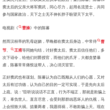
窦太后的父亲大将军窦武，同心尽力，起用名流贤士，共同
参与国家政治，天下之士无不伸长脖子盼望天下太平。
电视剧《
曹操
》中的陈蕃
然而汉桓帝的乳母赵娆，早晚都在窦太后身边，中常侍
曹
节
、
王甫
等同她勾结，讨好窦太后。窦太后信任他们，多
次下诏令，给他们封爵授官，而他们的爪牙，大都贪婪暴
虐，陈蕃常常痛恨这帮人，决心消灭宦官。
正好窦武也有谋划。陈蕃认为自己既顺从人们的心愿，又对
太后有过功德，认为自己的目的一定可实现，于是先向太后
上疏。说：“臣听说说话不正直，行为不端正，那就是欺骗上
天，辜负世人。直言尽意，会受到那群凶恶坏人的仇视，马
上会招致大祸。掂量两者，我愿得祸，不敢欺骗上天。现在