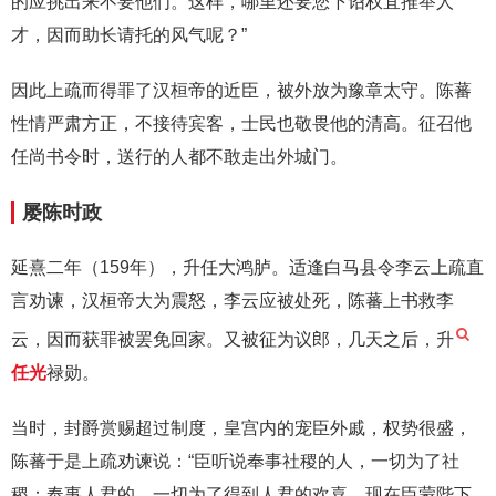
的应挑出来不要他们。这样，哪里还要您下诏权宜推举人
才，因而助长请托的风气呢？”
因此上疏而得罪了汉桓帝的近臣，被外放为豫章太守。陈蕃
性情严肃方正，不接待宾客，士民也敬畏他的清高。征召他
任尚书令时，送行的人都不敢走出外城门。
屡陈时政
延熹二年（159年），升任大鸿胪。适逢白马县令李云上疏直
言劝谏，汉桓帝大为震怒，李云应被处死，陈蕃上书救李
云，因而获罪被罢免回家。又被征为议郎，几天之后，升
任光
禄勋。
当时，封爵赏赐超过制度，皇宫内的宠臣外戚，权势很盛，
陈蕃于是上疏劝谏说：“臣听说奉事社稷的人，一切为了社
稷；奉事人君的，一切为了得到人君的欢喜。现在臣蒙陛下