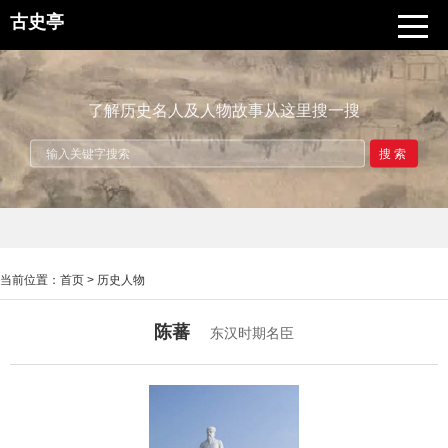
古史亭
了解历史名人及人物故事从这里搜一搜
搜索
当前位置：
首页
>
历史人物
陈蕃
东汉时期名臣