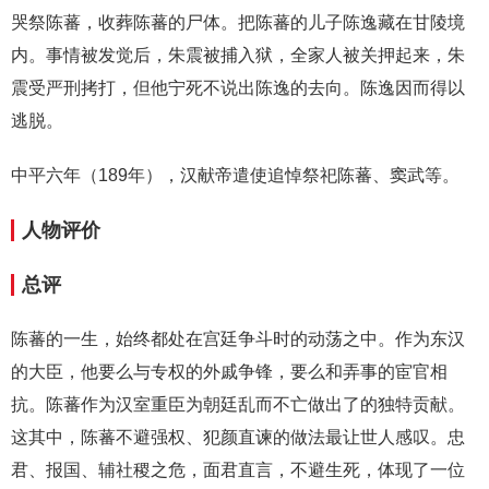
哭祭陈蕃，收葬陈蕃的尸体。把陈蕃的儿子陈逸藏在甘陵境
内。事情被发觉后，朱震被捕入狱，全家人被关押起来，朱
震受严刑拷打，但他宁死不说出陈逸的去向。陈逸因而得以
逃脱。
中平六年（189年），汉献帝遣使追悼祭祀陈蕃、窦武等。
人物评价
总评
陈蕃的一生，始终都处在宫廷争斗时的动荡之中。作为东汉
的大臣，他要么与专权的外戚争锋，要么和弄事的宦官相
抗。陈蕃作为汉室重臣为朝廷乱而不亡做出了的独特贡献。
这其中，陈蕃不避强权、犯颜直谏的做法最让世人感叹。忠
君、报国、辅社稷之危，面君直言，不避生死，体现了一位