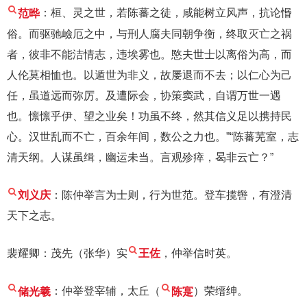
范晔
：桓、灵之世，若陈蕃之徒，咸能树立风声，抗论惽
俗。而驱驰嶮厄之中，与刑人腐夫同朝争衡，终取灭亡之祸
者，彼非不能洁情志，违埃雾也。愍夫世士以离俗为高，而
人伦莫相恤也。以遁世为非义，故屡退而不去；以仁心为己
任，虽道远而弥厉。及遭际会，协策窦武，自谓万世一遇
也。懔懔乎伊、望之业矣！功虽不终，然其信义足以携持民
心。汉世乱而不亡，百余年间，数公之力也。”“陈蕃芜室，志
清天纲。人谋虽缉，幽运未当。言观殄瘁，曷非云亡？”
刘义庆
：陈仲举言为士则，行为世范。登车揽辔，有澄清
天下之志。
裴耀卿：茂先（张华）实
王佐
，仲举信时英。
储光羲
：仲举登宰辅，太丘（
陈寔
）荣缙绅。