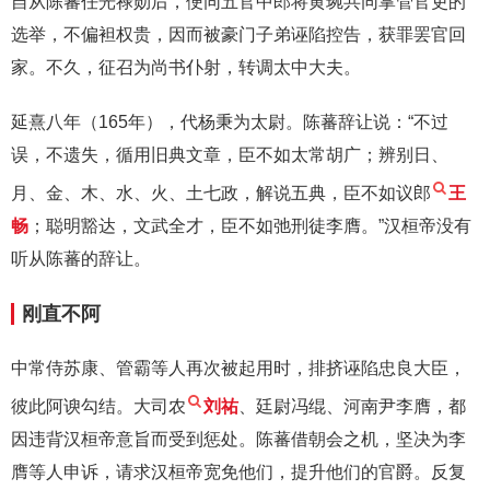
自从陈蕃任光禄勋后，便同五官中郎将黄琬共同掌管官吏的
选举，不偏袒权贵，因而被豪门子弟诬陷控告，获罪罢官回
家。不久，征召为尚书仆射，转调太中大夫。
延熹八年（165年），代杨秉为太尉。陈蕃辞让说：“不过
误，不遗失，循用旧典文章，臣不如太常胡广；辨别日、
月、金、木、水、火、土七政，解说五典，臣不如议郎
王
畅
；聪明豁达，文武全才，臣不如弛刑徒李膺。”汉桓帝没有
听从陈蕃的辞让。
刚直不阿
中常侍苏康、管霸等人再次被起用时，排挤诬陷忠良大臣，
彼此阿谀勾结。大司农
刘祐
、廷尉冯绲、河南尹李膺，都
因违背汉桓帝意旨而受到惩处。陈蕃借朝会之机，坚决为李
膺等人申诉，请求汉桓帝宽免他们，提升他们的官爵。反复