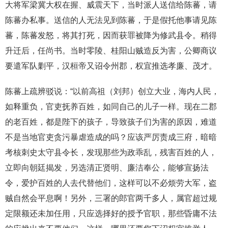
大将军梁冀大权在握、威震天下，当时派人送信给陈蕃，请
陈蕃办私事。送信的人无法见到陈蕃，于是假托他事请见陈
蕃，陈蕃发怒，将其打死，因而获罪被降为修武县令。稍得
升迁后，任尚书。当时零陵、桂阳山贼造反为害，公卿商议
要遣军队剿平，汉桓帝又诏令州郡，权宜推选孝廉、茂才。
陈蕃上疏辨驳说：“以前高祖（刘邦）创立大业，海内人民，
如释重负，官吏抚养百姓，如同自己的儿子一样。现在二郡
的老百姓，都是陛下的孩子，导致孩子们为害的原因，难道
不是当地官吏贪污暴虐造成的吗？应该严厉责成三府，暗暗
考核刺史太守县令长，发现那些为政乖乱，残害百姓的人，
立即向朝廷揭发，另选清正贤明、廉洁奉公，能够宣扬法
令，爱护百姓的人去代替他们，这样可以不必烦劳大军，盗
贼自然会平息啊！另外，三署的郎官两千多人，属官超过规
定限额还未加任用，只应选择好的授予官职，那些昏庸不法