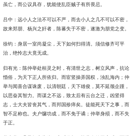
虽亡，而公议具存，犹能使乱臣贼子有所畏忌。
吕中：远小人之法不可以不严，而去小人之几不可以不密，
故来郑朋、杨兴之奸者，陈蕃失于不密，遂激为朋党之变。
徐钧：身居一室尚凝尘，天下如何扫得清。须信修齐可平
治，绝怜志大竟无成。
归有光：陈仲举处桓灵之时，有清世之志，树立风声，抗论
惛俗，为天下正人所依归。而宦竖操弄国权，浊乱海内；仲
举与闻喜合谋诛废，以清朝廷，天下雄俊，莫不延颈企踵，
以思奋其智力。而谋之不远，致太后有云台之迁，凶竖得
志，士大夫皆丧其气，而邦国殄瘁矣。徒能死天下之事，而
智不足称也。夫户牖功成，而不免于谲；仲举身殒，而不失
于正。