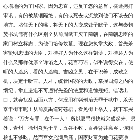
心塌地的为了国家。因为忠直，违反了您的意旨，横遭拷打
审讯，有的被禁锢隔绝，有的或死去或流放到他们不该去的
地方。堵住天下的嘴，将天下的人变成聋子瞎子，这与秦朝
焚书坑儒有什么区别？从前周武王灭了商朝，在商朝忠臣的
家门树立标志，为他们培修坟墓。现在您执掌大政，首先杀
害贤明忠诚的大臣，对待好人为什么这样刻薄，对待坏人为
什么又那样优厚？谗谄之人，花言巧语，似乎说得实在，使
听的人迷惑，看的人迷糊。吉凶之见，在于识善，成败之
机，决定于听言。人君，统管国家的大政，掌握四海之内的
纲纪，举止进退不可违背先圣的法度和道德规矩。错话出
口，就会扰乱四面八方，何况用有髡刑治无罪于狱中，杀无
辜于街市呢！从前夏禹巡狩苍梧，看见街上杀人，就下车哭
着说：‘万方有罪，在予一人！’所以夏禹很快就兴盛起来。另
外，青州、徐州炎热干旱，五谷不收，百姓背井离乡，连粗
粮也不够吃。然而宫女充满后庭，国家财富为她们花费净