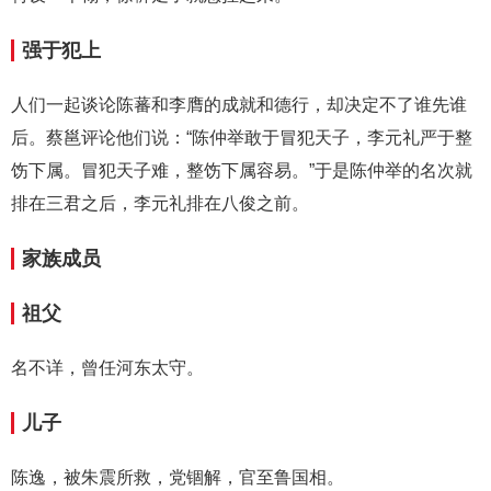
强于犯上
人们一起谈论陈蕃和李膺的成就和德行，却决定不了谁先谁
后。蔡邕评论他们说：“陈仲举敢于冒犯天子，李元礼严于整
饬下属。冒犯天子难，整饬下属容易。”于是陈仲举的名次就
排在三君之后，李元礼排在八俊之前。
家族成员
祖父
名不详，曾任河东太守。
儿子
陈逸，被朱震所救，党锢解，官至鲁国相。