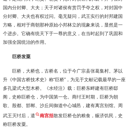
国内分封卿、大夫；天子对诸侯有赏罚予夺之权，对封国中
分封卿、大夫也有权过问。毫无疑问，武王实行的封邦建国
方略，相对于商朝那种原始小邦林立的现象来说，显然是一
个进步。它确有统天下于一尊的意义，在当时起到了巩固和
加强全国统治的作用。
巨桥发粟
巨桥，大桥也，古桥名，位于今广宗县张葛集村。茅以
升《中国古桥技术史》称“巨桥”，为见于文献记载最早的一座
多孔梁式大型木桥。《水经注》载：巨桥东畔建有巨桥邸
阁，史称巨桥仓，为中国第一仓。商纣王时期，巨桥为朝
歌、殷都、邯郸、沙丘间御道中心城邑，建有离宫别馆。周
武王灭纣后，遣
南宫括
散发巨桥仓的粮食，赈济饥民，史
称巨桥发粟。