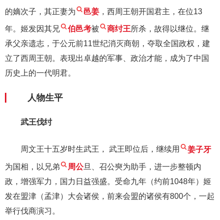
的嫡次子，其正妻为
邑姜
，西周王朝开国君主，在位13
年。姬发因其兄
伯邑考
被
商纣王
所杀，故得以继位。继
承父亲遗志，于公元前11世纪消灭商朝，夺取全国政权，建
立了西周王朝。表现出卓越的军事、政治才能，成为了中国
历史上的一代明君。
人物生平
武王伐纣
周文王十五岁时生武王， 武王即位后，继续用
姜子牙
为国相，以兄弟
周公
旦、召公奭为助手，进一步整顿内
政，增强军力，国力日益强盛。受命九年（约前1048年）姬
发在盟津（孟津）大会诸侯，前来会盟的诸侯有800个，一起
举行伐商演习。