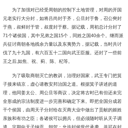
为了加强对已经受周朝的控制下土地管理，对周的开国
元老实行大分封，如将吕尚封于齐，公旦封于鲁，召公奭封
于燕，叔鲜封于管，叔度封于蔡。据记载，周初总计分封了
71个诸侯国，其中兄弟之国15个，同姓之国40余个。继而派
兵征讨商朝各地残余力量以及东夷势力，据记载，当时共讨
伐了九十九国，有六百五十二国向武王臣服。还封了一些前
王之后,如焦、祝、蓟、陈、杞等。
为了吸取商朝灭亡的教训，治理好国家，武王专门把箕
子接来镐京，虚心请教安邦治国之道。根据箕子讲述的道
理，他同姜太公、周公旦等商议，决定将古时已有但还未完
全形成的宗法制度进一步完善和确定下来。即把全国分成若
干个侯国，由周天子分封给在灭商大业中做出了贡献的姬姓
亲族和有功之臣；各诸侯可以拥兵，但必须随时听从天子调
遣，定期向天子纳贡、朝贺；允许封侯世代承袭，并可在封