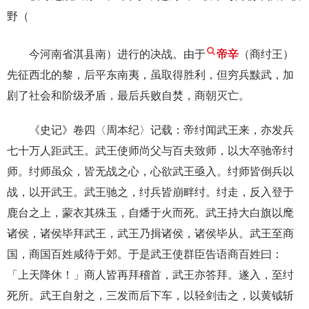
野（
今河南省淇县南）进行的决战。由于
帝辛
（商纣王）
先征西北的黎，后平东南夷，虽取得胜利，但穷兵黩武，加
剧了社会和阶级矛盾，最后兵败自焚，商朝灭亡。
《史记》卷四〈周本纪〉记载：帝纣闻武王来，亦发兵
七十万人距武王。武王使师尚父与百夫致师，以大卒驰帝纣
师。纣师虽众，皆无战之心，心欲武王亟入。纣师皆倒兵以
战，以开武王。武王驰之，纣兵皆崩畔纣。纣走，反入登于
鹿台之上，蒙衣其殊玉，自燔于火而死。武王持大白旗以麾
诸侯，诸侯毕拜武王，武王乃揖诸侯，诸侯毕从。武王至商
国，商国百姓咸待于郊。于是武王使群臣告语商百姓曰：
「上天降休！」商人皆再拜稽首，武王亦答拜。遂入，至纣
死所。武王自射之，三发而后下车，以轻剑击之，以黄钺斩