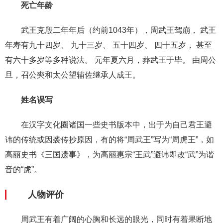
死亡年龄
武王克殷二年年后（约前1043年），周武王驾崩， 武王
年寿有九十四岁、 九十三岁、 五十四岁、 四十五岁， 甚至
有六十多岁等多种说法。 元年夏六月，葬武王于毕。 由周公
旦，召公奭和太公望辅佐继承人成王。
姓名误写
在汉字文化圈诸国一些史书版本中，出于为自己君王避
讳的传统或因袭传抄原因，有的将“周武王”写为“周虎王”，如
高丽史书《三国遗事》，为高丽惠宗“王武”避讳即改“武”为谐
音的“虎”。
人物评价
周武王有着广阔的心胸和长远的眼光，同时有着果断地