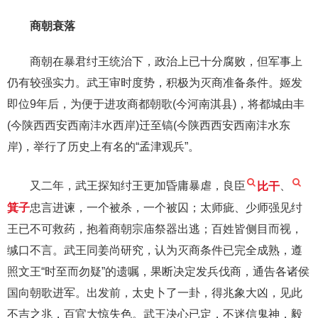
商朝衰落
商朝在暴君纣王统治下，政治上已十分腐败，但军事上
仍有较强实力。武王审时度势，积极为灭商准备条件。姬发
即位9年后，为便于进攻商都朝歌(今河南淇县)，将都城由丰
(今陕西西安西南沣水西岸)迁至镐(今陕西西安西南沣水东
岸)，举行了历史上有名的“孟津观兵”。
又二年，武王探知纣王更加昏庸暴虐，良臣
比干
、
箕子
忠言进谏，一个被杀，一个被囚；太师疵、少师强见纣
王已不可救药，抱着商朝宗庙祭器出逃；百姓皆侧目而视，
缄口不言。武王同姜尚研究，认为灭商条件已完全成熟，遵
照文王“时至而勿疑”的遗嘱，果断决定发兵伐商，通告各诸侯
国向朝歌进军。出发前，太史卜了一卦，得兆象大凶，见此
不吉之兆，百官大惊失色。武王决心已定，不迷信鬼神，毅