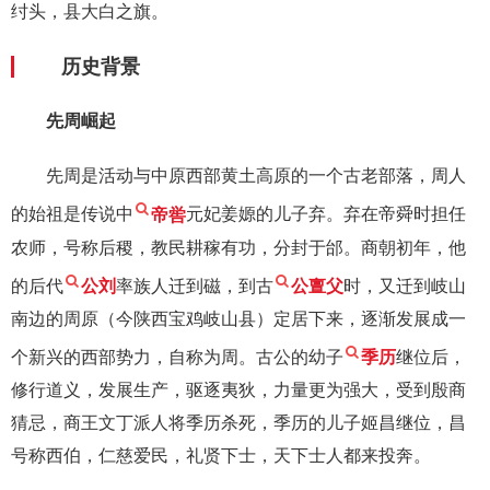
纣头，县大白之旗。
历史背景
先周崛起
先周是活动与中原西部黄土高原的一个古老部落，周人
的始祖是传说中
帝喾
元妃姜嫄的儿子弃。弃在帝舜时担任
农师，号称后稷，教民耕稼有功，分封于邰。商朝初年，他
的后代
公刘
率族人迁到磁，到古
公亶父
时，又迁到岐山
南边的周原（今陕西宝鸡岐山县）定居下来，逐渐发展成一
个新兴的西部势力，自称为周。古公的幼子
季历
继位后，
修行道义，发展生产，驱逐夷狄，力量更为强大，受到殷商
猜忌，商王文丁派人将季历杀死，季历的儿子姬昌继位，昌
号称西伯，仁慈爱民，礼贤下士，天下士人都来投奔。