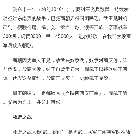
受命十一年（约前1046年），商纣王穷兵黩武，持续发
动征讨东南夷的战争，已把商朝弄得国困民乏。武王见时机
己到，便联合庸、蜀、羌、髳卢、彭、濮等部族，亲率战车
300辆，虎贲3000、甲士45000人，进攻朝歌，在牧野大败商
军后攻入朝歌。
商朝因为军人不足，故武装奴隶兵，奴隶对商厌倦，阵
前倒戈，殷商大败，纣王自焚于鹿台，周武王以钺砍纣王遗
体，代表诛杀商纣，殷商正式灭亡，史称武王克殷。
周王朝建立，定都镐京（今陕西西安西南）。周武王追
封父亲为文王，并分封诸侯。
牧野之战
牧野之战又称“武王伐纣”，是周武王联军与商朝军队在牧