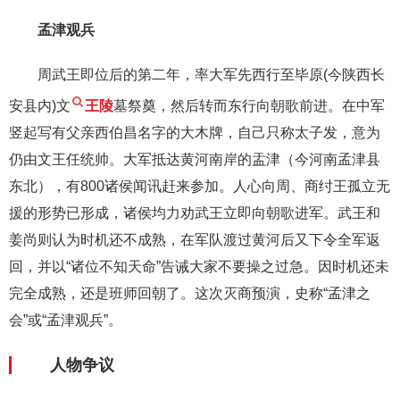
孟津观兵
周武王即位后的第二年，率大军先西行至毕原(今陕西长
安县内)文
王陵
墓祭奠，然后转而东行向朝歌前进。在中军
竖起写有父亲西伯昌名字的大木牌，自己只称太子发，意为
仍由文王任统帅。大军抵达黄河南岸的盂津（今河南孟津县
东北），有800诸侯闻讯赶来参加。人心向周、商纣王孤立无
援的形势已形成，诸侯均力劝武王立即向朝歌进军。武王和
姜尚则认为时机还不成熟，在军队渡过黄河后又下令全军返
回，并以“诸位不知天命”告诫大家不要操之过急。因时机还未
完全成熟，还是班师回朝了。这次灭商预演，史称“孟津之
会”或“孟津观兵”。
人物争议