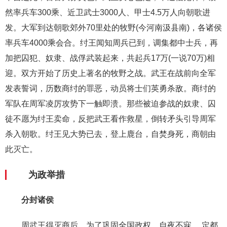
然率兵车300乘、近卫武士3000人、甲士4.5万人向朝歌进
发。大军到达朝歌郊外70里处的牧野(今河南汲县南)，各诸侯
率兵车4000乘会合。纣王闻知周兵已到，调集都中士兵，再
加把囚犯、奴隶、战俘武装起来，共起兵17万(一说70万)相
迎。双方开始了历史上著名的牧野之战。武王在战前向全军
发表誓词，历数商纣的罪恶，动员将士们英勇杀敌。商纣的
军队在周军凌厉攻势下一触即溃。那些被迫参战的奴隶、囚
徒不愿为纣王卖命，反把武王看作救星，倒转矛头引导周军
杀入朝歌。纣王见大势已去，登上鹿台，自焚身死，商朝由
此灭亡。
为政举措
分封诸侯
周武王得灭商后，为了巩固全国政权，自夜不寐。 定都