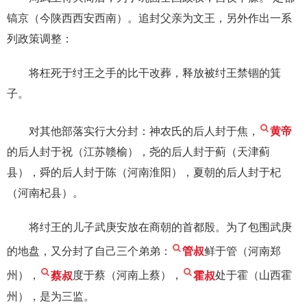
镐京（今陕西西安西南）。追封父亲为文王，另外作出一系
列政策调整：
将枉死于纣王之手的比干改葬，释放被纣王禁锢的箕
子。
对其他部落实行大分封：神农氏的后人封于焦，
黄帝
的后人封于祝（江苏赣榆），尧的后人封于蓟（天津蓟
县），舜的后人封于陈（河南淮阳），夏朝的后人封于杞
（河南杞县）。
将纣王的儿子武庚安放在商朝的首都殷。为了包围武庚
的地盘，又分封了自己三个弟弟：
管叔
鲜于管（河南郑
州），
蔡叔
度于蔡（河南上蔡），
霍叔
处于霍（山西霍
州），是为三监。