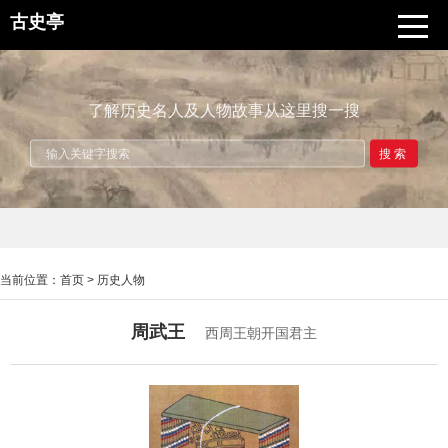
古史亭
了解历史名人及人物故事从这里搜一搜
搜索
当前位置：
首页
>
历史人物
周武王
西周王朝开国君主