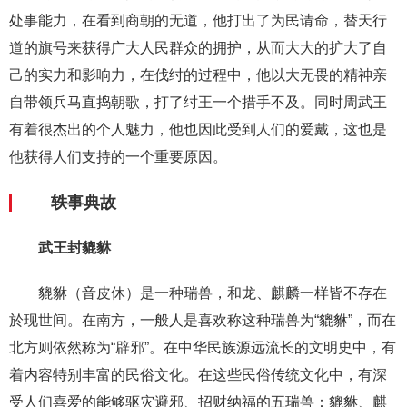
处事能力，在看到商朝的无道，他打出了为民请命，替天行
道的旗号来获得广大人民群众的拥护，从而大大的扩大了自
己的实力和影响力，在伐纣的过程中，他以大无畏的精神亲
自带领兵马直捣朝歌，打了纣王一个措手不及。同时周武王
有着很杰出的个人魅力，他也因此受到人们的爱戴，这也是
他获得人们支持的一个重要原因。
轶事典故
武王封貔貅
貔貅（音皮休）是一种瑞兽，和龙、麒麟一样皆不存在
於现世间。在南方，一般人是喜欢称这种瑞兽为“貔貅”，而在
北方则依然称为“辟邪”。在中华民族源远流长的文明史中，有
着内容特别丰富的民俗文化。在这些民俗传统文化中，有深
受人们喜爱的能够驱灾避邪、招财纳福的五瑞兽：貔貅、麒