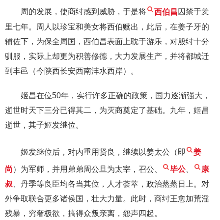
周的发展，使商纣感到威胁，于是将
西伯昌
囚禁于羑
里七年。周人以珍宝和美女将西伯赎出，此后，在姜子牙的
辅佐下，为保全周国，西伯昌表面上耽于游乐，对殷纣十分
驯服，实际上却更为积善修德，大力发展生产，并将都城迁
到丰邑（今陕西长安西南沣水西岸）。
姬昌在位50年，实行许多正确的政策，国力逐渐强大，
逝世时天下三分已得其二，为灭商奠定了基础。九年，姬昌
逝世，其子姬发继位。
姬发继位后，对内重用贤良，继续以姜太公（即
姜
尚
）为军师，并用弟弟周公旦为太宰，召公、
毕公
、
康
叔
、丹季等良臣均各当其位，人才荟萃，政治蒸蒸日上。对
外争取联合更多诸侯国，壮大力量。此时，商纣王愈加荒淫
残暴，穷奢极欲，搞得众叛亲离，怨声四起。