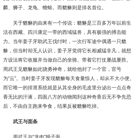
麟、狮子、龙龟、蟾蜍。而貔貅则是排名首位。
关于貔貅的由来有一个传说：貔貅是三百多万年以前生
活在西藏、四川康定一带的西域猛兽，具有极强的搏击能
力。当年姜子牙助武王伐纣时，一次行军途中偶遇一只貔
貅，但当时却无人认识，姜子牙觉得它长相威猛非凡，就想
方设法将它收服并当做自己的坐骑。带着它打仗屡战屡胜。
周武王见貔貅如此骁勇神奇，就给他封了一个官，官号
为“云”。当时姜子牙发现貔貅每天食量惊人，却从不大小便。
而它唯一的排泄系统就是从其全身的毛皮里分泌出一点点奇
香无比的汗液，四面八方的动物闻到这种奇香后无不争先恐
后，不由自主跑来争食，结果反被貔貅吃掉。
武王与面条
周武王与“龙肉”臊子面