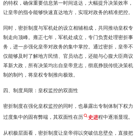
的特权，确保重要信息第一时间送达，大幅提升决策效率，
让皇帝的指令能够快速直达地方，实现对政务的精准把控。
同时，密折制度与军机处的设立相辅相成，共同推动皇权专
制走向顶峰。雍正七年，军机处成立，专门负责处理密折事
务，进一步强化皇帝对政务的集中掌控。通过密折，皇帝不
仅能够及时了解地方民情、官员动态，还能与心腹大臣商议
革新大政，所有决策均出自皇帝意志，彻底挣脱传统决策机
制的制约，将皇权专制推向极致。
四、制度局限：皇权监控的双面性
密折制度在强化皇权监控的同时，也暴露出专制体制下权力
过度集中的固有弊端，其双面性在历
史进
程中逐渐显现。
从积极层面看，密折制度让皇帝得以突破信息壁垒，直接把