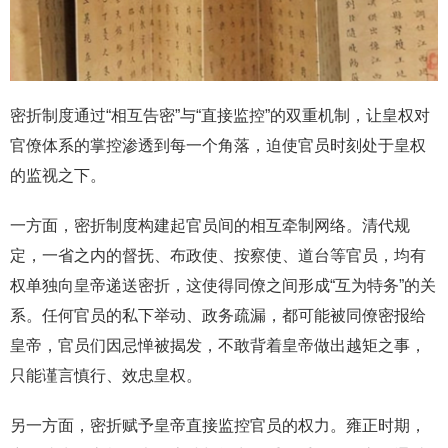
密折制度通过“相互告密”与“直接监控”的双重机制，让皇权对
官僚体系的掌控渗透到每一个角落，迫使官员时刻处于皇权
的监视之下。
一方面，密折制度构建起官员间的相互牵制网络。清代规
定，一省之内的督抚、布政使、按察使、道台等官员，均有
权单独向皇帝递送密折，这使得同僚之间形成“互为特务”的关
系。任何官员的私下举动、政务疏漏，都可能被同僚密报给
皇帝，官员们因忌惮被揭发，不敢背着皇帝做出越矩之事，
只能谨言慎行、效忠皇权。
另一方面，密折赋予皇帝直接监控官员的权力。雍正时期，