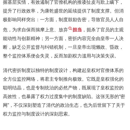
握基层实情，有效遏制了官僚机构的推诿扯皮与欺上瞒下，
提升了行政效率，为康乾盛世的延续提供了制度支撑。但消
极影响同样突出：一方面，制度鼓励告密，导致官员人人自
危，为求自保而揣摩上意、放弃
担当
，扼杀了官员的主观
能动性与创新精神；另一方面，密折内容完全由皇帝一人决
断，缺乏公开监督与纠错机制，一旦皇帝出现懒政、昏政，
整个监控体系便会失灵，反而加剧权力滥用与决策失误。
清代密折制度以独特的制度设计，构建起皇权对官僚体系的
全方位监控网络，将君主专制推向极致。它既是皇权强化的
聪明结晶，也是专制统治的必然产物，既展现了皇权监控的
高效性，也暴露了权力过度集中的制度缺陷。这张无形的“密
网”，不仅深刻塑造了清代的政治生态，也为后世留下了关于
权力监控与制度设计的深刻思索。