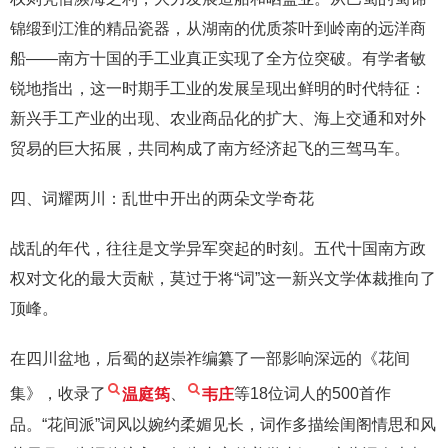
锦缎到江淮的精品瓷器，从湖南的优质茶叶到岭南的远洋商
船——南方十国的手工业真正实现了全方位突破。有学者敏
锐地指出，这一时期手工业的发展呈现出鲜明的时代特征：
新兴手工产业的出现、农业商品化的扩大、海上交通和对外
贸易的巨大拓展，共同构成了南方经济起飞的三驾马车。
四、词耀两川：乱世中开出的两朵文学奇花
战乱的年代，往往是文学异军突起的时刻。五代十国南方政
权对文化的最大贡献，莫过于将“词”这一新兴文学体裁推向了
顶峰。
在四川盆地，后蜀的赵崇祚编纂了一部影响深远的《花间
集》，收录了
温庭筠
、
韦庄
等18位词人的500首作
品。“花间派”词风以婉约柔媚见长，词作多描绘闺阁情思和风