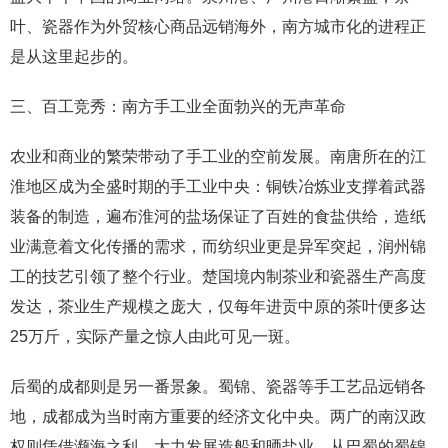
叶、瓷器作为外贸核心商品远销海外，南方城市化的进程正
是从这里起步的。
三、百工竞秀：南方手工业全面勃兴的无声革命
农业和商业的繁荣带动了手工业的空前发展。南唐所在的江
淮地区成为全盛时期的手工业中央：铜铁冶炼业支撑着武器
装备的制造，遍布淮河的盐场保证了百姓的食盐供给，造纸
业满意着文化传播的需求，而纺织业更是异军突起，润州锦
工的技艺引领了整个行业。楚国境内制茶业和瓷器生产高度
发达，茶业生产规模之庞大，仅每年进贡中原的茶叶便多达
25万斤，实际产量之惊人由此可见一斑。
后蜀的成都则是另一番景象。蜀锦、瓷器等手工艺品远销各
地，成都成为当时南方重要的经济文化中央。两广的南汉政
权则凭借濒海之利，大力发展造船和晒盐业。从巴蜀的蜀锦