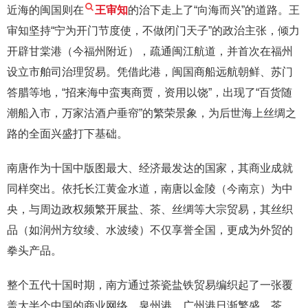
近海的闽国则在
王审知
的治下走上了“向海而兴”的道路。王
审知坚持“宁为开门节度使，不做闭门天子”的政治主张，倾力
开辟甘棠港（今福州附近），疏通闽江航道，并首次在福州
设立市舶司治理贸易。凭借此港，闽国商船远航朝鲜、苏门
答腊等地，“招来海中蛮夷商贾，资用以饶”，出现了“百货随
潮船入市，万家沽酒户垂帘”的繁荣景象，为后世海上丝绸之
路的全面兴盛打下基础。
南唐作为十国中版图最大、经济最发达的国家，其商业成就
同样突出。依托长江黄金水道，南唐以金陵（今南京）为中
央，与周边政权频繁开展盐、茶、丝绸等大宗贸易，其丝织
品（如润州方纹绫、水波绫）不仅享誉全国，更成为外贸的
拳头产品。
整个五代十国时期，南方通过茶瓷盐铁贸易编织起了一张覆
盖大半个中国的商业网络。泉州港、广州港日渐繁盛，茶