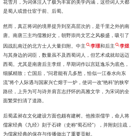
花雪月，为词体注入了极为丰富的美学内涵，这些词人大都
是蜀人或曾仕宦于前、后蜀。
然而，真正将词的境界提升到至高层次的，是千里之外的南
唐。南唐三主均儒雅好文，朝野崇尚文艺之风极盛，吸引了
因战乱南迁的北方士人大量归附。中主
李璟
和后主
李煜
与其身边的词臣，数量虽不及西蜀词人，但艺术成就却远迈
西蜀。尤其是南唐后主李煜，早期词作以宫廷逸乐为底色，
细腻精致；亡国后，“问君能有几多愁，恰似一江春水向东
流”将个人际遇与国家兴亡熔于一炉，使词一改“艳科”的狭窄
路径，上升为可与诗并肩言志抒怀的高雅文学，为宋词的全
面繁荣扫清了道路。
后蜀孟昶在文化建设方面也颇有建树。他推崇儒学，命人将
儒家经典《九经》刻于石碑（史称“蜀石经”），并附刻注疏，
为儒家经典的保存与传播做出了重要贡献。