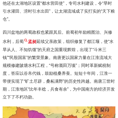
他还在太湖地区设置“都水营田使”，专司水利建设，令“旱时
引水灌田、涝时引水出田”，让太湖流域成了实打实的“天下粮
仓”。
四川盆地的两蜀政权也紧跟其后。前蜀初年励精图治、兴修
水利，后蜀
孟昶
延续父亲政策，组织修复了都江堰，使“水
旱从人、不知饥馑”的天府之国重现辉煌，出现了“斗米三
钱”“民殷国富”的繁荣景象。南唐更以国家力量在江淮流域大
规模修建陂塘水利工程，“号称溉田万顷”；同时革新赋税制
度，答应以谷帛代钱，鼓励植桑养蚕。短短十年间，江淮一
带便实现了“旷土尽辟，桑柘满野”的历史性跨越。南唐三世时
期，江淮地区“比年丰稔，兵食有余”，为中国南方的经济开发
立下了不朽功勋。