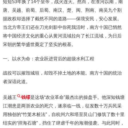
短短53年换了14个皇帝，战火连天。然而，在淮河以南，南
唐、吴越、前蜀、后蜀、南汉、楚、闽、荆南、南吴九个割
据政权却选择了截然不同的道路——保境安民，安心发展。
当北方帝王们还在刀光剑影中你死我活时，南方十国已悄然
将中国经济文化的重心从黄河流域拉向了长江流域，为日后
宋朝的繁华盛世奠定了坚实的根基。
一、以水为命：农业跃进背后的超级水利工程
战役可以摧毁城垣，却毁不掉土地的本能。南方十国的统治
者深谙此道。
吴越王
钱镠
是这场“农业革命”最杰出的操盘手。他深知钱塘
江潮患是两浙农业的死穴，遂亲临一线，征发数十万兵民采
用独创的“竹笼木桩法”，自杭州六和塔至艮山门修筑了数十里
结实的“捍海石塘”，挡住了肆虐千年的海潮侵袭。与此同时，