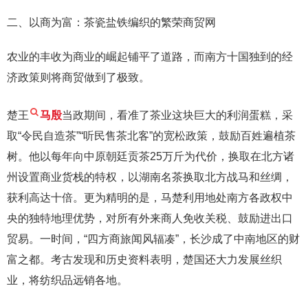
二、以商为富：茶瓷盐铁编织的繁荣商贸网
农业的丰收为商业的崛起铺平了道路，而南方十国独到的经
济政策则将商贸做到了极致。
楚王
马殷
当政期间，看准了茶业这块巨大的利润蛋糕，采
取“令民自造茶”“听民售茶北客”的宽松政策，鼓励百姓遍植茶
树。他以每年向中原朝廷贡茶25万斤为代价，换取在北方诸
州设置商业货栈的特权，以湖南名茶换取北方战马和丝绸，
获利高达十倍。更为精明的是，马楚利用地处南方各政权中
央的独特地理优势，对所有外来商人免收关税、鼓励进出口
贸易。一时间，“四方商旅闻风辐凑”，长沙成了中南地区的财
富之都。考古发现和历史资料表明，楚国还大力发展丝织
业，将纺织品远销各地。