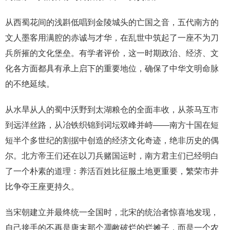
从西蜀花间的浅斟低唱到金陵城头的亡国之音，五代南方的
文人墨客用满腔的赤诚与才华，在乱世中筑起了一座不为刀
兵所摧的文化堡垒。有学者评价，这一时期政治、经济、文
化各方面都具有承上启下的重要地位，确保了中华文明命脉
的不绝延续。
从水旱从人的蜀中沃野到太湖粮仓的全面丰收，从茶马互市
到远洋丝路，从冶铁织锦到词坛双峰并峙——南方十国在短
短半个多世纪的割据中创造的经济文化奇迹，绝非历史的偶
尔。北方帝王们还在以刀兵赌国运时，南方君主们已经明白
了一个朴素的道理：养活百姓比征服土地更重要，繁荣市井
比争夺王座更持久。
当宋朝建立并最终统一全国时，北宋的统治者惊喜地发现，
自己接手的不再是唐末那个凋敝破烂的烂摊子，而是一个农