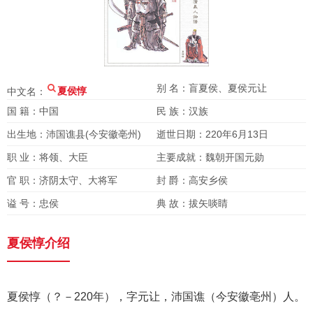
别 名：盲夏侯、夏侯元让
中文名：
夏侯惇
国 籍：中国
民 族：汉族
出生地：沛国谯县(今安徽亳州)
逝世日期：220年6月13日
职 业：将领、大臣
主要成就：魏朝开国元勋
官 职：济阴太守、大将军
封 爵：高安乡侯
谥 号：忠侯
典 故：拔矢啖睛
夏侯惇介绍
夏侯惇（？－220年），字元让，沛国谯（今安徽亳州）人。