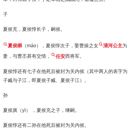
子
夏侯充，夏侯惇长子，嗣侯。
夏侯楙
（máo），夏侯惇次子，娶曹操之女
清河公主
为
妻，与曹丕甚有交情，
任安
西将军。
夏侯惇还有七子在他死后被封为关内侯（其中两人的表字为
子臧与子江，即夏侯子臧、夏侯子江）。
孙
夏侯廙（yì） ，夏侯充之子，继嗣。
夏侯惇还有二孙在他死后被封为关内侯。