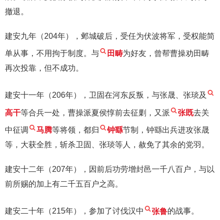
撤退。
建安九年（204年），邺城破后，受任为伏波将军，受权能简
单从事，不用拘于制度。与
田畴
为好友，曾帮曹操劝田畴
再次投靠，但不成功。
建安十一年（206年），卫固在河东反叛，与张晟、张琰及
高干
等合兵一处，曹操派夏侯惇前去征剿，又派
张既
去关
中征调
马腾
等将领，都归
钟繇
节制，钟繇出兵进攻张晟
等，大获全胜，斩杀卫固、张琰等人，赦免了其余的党羽。
建安十二年（207年），因前后功劳增封邑一千八百户，与以
前所赐的加上有二千五百户之高。
建安二十年（215年），参加了讨伐汉中
张鲁
的战事。