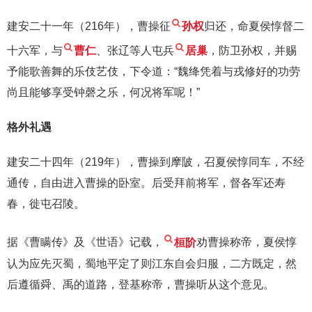
建安二十一年（216年），曹操征
孙权
归还，命夏侯惇督二
十六军，与
曹仁
、张辽等人屯兵
居巢
，防卫孙权，并赐
予能歌善舞的乐伎艺伎，下令道：“魏绛凭着与戎修好的功劳
尚且能够享受钟磬之乐，何况将军呢！”
格外礼遇
建安二十四年（219年），曹操到摩陂，召夏侯惇同车，不经
通传，自由进入曹操的卧室。后受拜前将军，督各军还寿
春，徙屯召陵。
据《曹瞒传》及《世语》记载，
桓阶
劝曹操称帝，夏侯惇
认为应先灭蜀，蜀地平定了则江东自会归服，二方既定，然
后遵循舜、禹的道路，登基称帝，曹操听从这个意见。