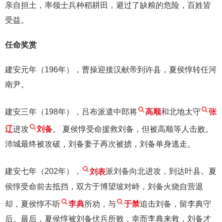
亲自担土，率领士兵种稻耕田，避过了缺粮的危险，百姓皆
受益。
任命奖赏
建安元年（196年），曹操迎接汉献帝到许县，夏侯惇转任河
南尹。
建安三年（198年），吕布派遣中郎将
高顺
和北地太守
张
辽
进攻
刘备
。 夏侯惇受命援救刘备，但被高顺等人击败。
沛城最终被攻破，刘备妻子再次被掳，刘备单身逃走。
建安七年（202年），
刘表
派刘备向北进攻，到达叶县。夏
侯惇受命前去抵挡，双方于博望坡对峙，刘备火烧自营退
却，夏侯惇不听
李典
所劝，与
于禁
追击刘备，留李典守
后。最后，夏侯惇被刘备伏兵所败，幸而李典来救，刘备才