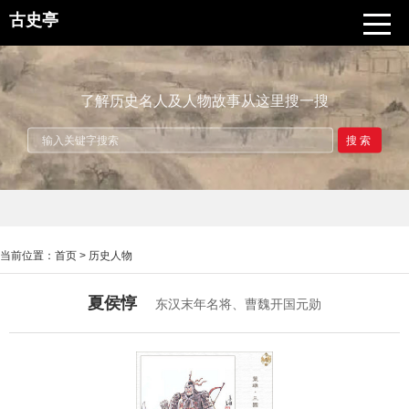
古史亭
了解历史名人及人物故事从这里搜一搜
搜索
当前位置：
首页
>
历史人物
夏侯惇
东汉末年名将、曹魏开国元勋