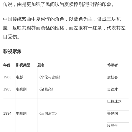
传说，由是更加强了民间认为夏侯惇刚烈强悍的印象。
中国传统戏曲中夏侯惇的角色，以蓝色为主，做成三块瓦
脸，反映其粗莽而勇猛的性格，而左眼有一红条，代表其左
目受伤。
影视形象
年份
影视类型
剧名
饰演者
1983
电影
《
华佗与曹操
》
虞桂春
1985
电视剧
《
诸葛亮
》
史德才
巴拉珠尔
1994
电视剧
《三国演义》
鲁建国
段泽生