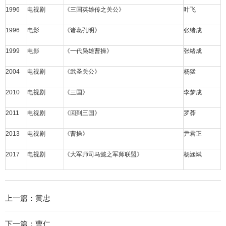
1996
电视剧
《
三国英雄传之关公
》
叶飞
1996
电影
《
诸葛孔明
》
张绪成
1999
电影
《
一代枭雄曹操
》
张绪成
2004
电视剧
《
武圣关公
》
杨猛
2010
电视剧
《
三国
》
李梦成
2011
电视剧
《
回到三国
》
罗莽
2013
电视剧
《曹操》
尹君正
2017
电视剧
《
大军师司马懿之军师联盟
》
杨涵斌
上一篇：
黄忠
下一篇：
曹仁