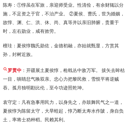
陈寿：①惇虽在军旅，亲迎师受业。性清俭，有余财辄以分
施，不足资之于官，不治产业。 ②夏侯、曹氏，世为婚姻，
故惇、渊、仁、洪、休、尚、真等并以亲旧肺腑，贵重于
时，左右勋业，咸有效劳。
檀珪：夏侯惇魏氏勋佐，金德初融，亦始就甄显，方赏其
孙，封树近族。
罗贯中
：开疆展土夏侯惇，枪戟丛中敌万军。 拔矢去眸枯
一目，啖睛忿气唤双亲。忠心力把黎民救，雪恨平将逆贼
吞。孤月独明勘比伦，至今功迹照乾坤。
袁守定：凡有急事用民力，以身先之，亦鼓舞民气之一道，
夏侯惇为陈留太守，大旱蝗起，惇乃断太寿水作陂，身自负
土，率将士劝种稻。民赖其利。