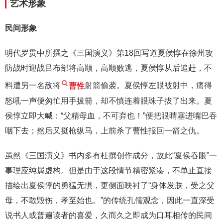
艺术形象
民间形象
明代罗贯中所撰之《三国演义》第18回写道夏侯惇在徐州攻
防战时迎战吕布部将高顺，高顺败逃，夏侯惇从后追赶，不
料遭另一名敌将
曹性
射箭偷袭。夏侯惇左眼被射中，痛得
怒吼一声便匆忙用手拔箭，却不慎连着眼珠子拔了出来。夏
侯惇立即大喊：“父精母血，不可弃也！”便把眼睛塞进嘴巴吞
咽下去；然后又挺枪纵马，上前杀了曹性报回一箭之仇。
虽然《三国演义》书内多有杜撰创作成分，故此“夏侯吞眼”一
事理应纯属虚构。但是由于这段情节精密紧凑，不单止直接
描绘出夏侯惇的勇猛无惧，更侧面映衬了“身体发肤，受之父
母，不敢毁伤，孝至始也。”的传统孔儒观念，因此一直深受
说书人或普遍读者的喜爱，久而久之即成为口耳相传的民间