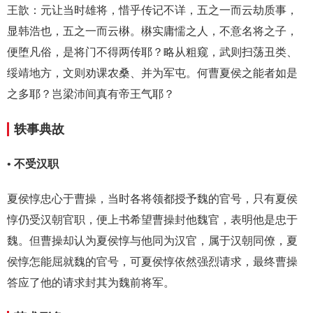
王歆：元让当时雄将，惜乎传记不详，五之一而云劫质事，
显韩浩也，五之一而云楙。楙实庸懦之人，不意名将之子，
便堕凡俗，是将门不得两传耶？略从粗窥，武则扫荡丑类、
绥靖地方，文则劝课农桑、并为军屯。何曹夏侯之能者如是
之多耶？岂梁沛间真有帝王气耶？
轶事典故
•
不受汉职
夏侯惇忠心于曹操，当时各将领都授予魏的官号，只有夏侯
惇仍受汉朝官职，便上书希望曹操封他魏官，表明他是忠于
魏。但曹操却认为夏侯惇与他同为汉官，属于汉朝同僚，夏
侯惇怎能屈就魏的官号，可夏侯惇依然强烈请求，最终曹操
答应了他的请求封其为魏前将军。