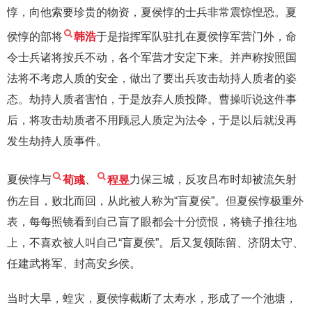
惇，向他索要珍贵的物资，夏侯惇的士兵非常震惊惶恐。夏
侯惇的部将
韩浩
于是指挥军队驻扎在夏侯惇军营门外，命
令士兵诸将按兵不动，各个军营才安定下来。并声称按照国
法将不考虑人质的安全，做出了要出兵攻击劫持人质者的姿
态。劫持人质者害怕，于是放弃人质投降。曹操听说这件事
后，将攻击劫质者不用顾忌人质定为法令，于是以后就没再
发生劫持人质事件。
夏侯惇与
荀彧
、
程昱
力保三城，反攻吕布时却被流矢射
伤左目，败北而回，从此被人称为“盲夏侯”。但夏侯惇极重外
表，每每照镜看到自己盲了眼都会十分愤恨，将镜子推往地
上，不喜欢被人叫自己“盲夏侯”。后又复领陈留、济阴太守、
任建武将军、封高安乡侯。
当时大旱，蝗灾，夏侯惇截断了太寿水，形成了一个池塘，