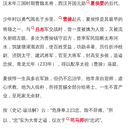
汉末年三国时期曹魏名将，西汉开国元勋
夏侯婴
的后代。
少年时以勇气闻名于乡里。
曹操
起兵，夏侯惇是其最早的
将领之一。与
吕布
军交战时，曾一度被擒为人质，又被流
矢射瞎左眼。多次为曹操镇守后方，曾率军民阻断太寿河
水，筑陂塘灌溉农田，使百姓受益，功勋卓著。历任折冲校
尉、济阴太守、建武将军，官至大将军，封高安乡侯，追谥
忠侯。青龙元年（233年），得以配享太祖（曹操）庙庭。
夏侯惇一生虽多在军旅，但仍不忘治学。他常亲自迎师，虚
心求教。他为人俭朴，所得赏赐全部分给将士。一生不置产
业，至死家无余财。
按《史记·谥法解》云：“危身奉上曰忠。险不辞难。”所
以，“忠”实为大誉之谥，仅次于
司马师
的“忠武”。