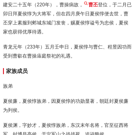
建安二十五年（220年），曹操病故，
曹丕
登位，于二月已
卯日拜夏侯惇为大将军，但在四月庚午日夏侯惇便去世，曹
丕穿上素服到邺城东城门发丧，赐夏侯惇谥号为忠侯，夏侯
家也获得优厚待遇。
青龙元年（233年）五月壬申日，夏侯惇与曹仁、程昱因功而
受到曹叡在曹操庙庭祭祀的礼遇。
家族成员
族弟
夏侯廉，夏侯惇族弟，因夏侯惇的功勋显著，朝廷封夏侯廉
为列侯。
夏侯渊，字妙才，夏侯惇族弟，东汉末年名将，官至征西将
军，封博昌亭侯，于定军山之战战死，追谥愍侯。