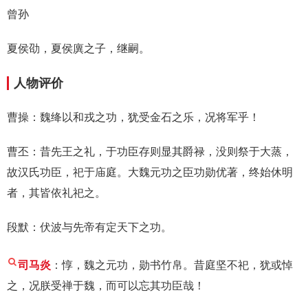
曾孙
夏侯劭，夏侯廙之子，继嗣。
人物评价
曹操：魏绛以和戎之功，犹受金石之乐，况将军乎！
曹丕：昔先王之礼，于功臣存则显其爵禄，没则祭于大蒸，
故汉氏功臣，祀于庙庭。大魏元功之臣功勋优著，终始休明
者，其皆依礼祀之。
段默：伏波与先帝有定天下之功。
司马炎
：惇，魏之元功，勋书竹帛。昔庭坚不祀，犹或悼
之，况朕受禅于魏，而可以忘其功臣哉！