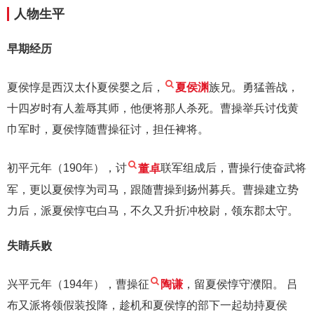
人物生平
早期经历
夏侯惇是西汉太仆夏侯婴之后，
夏侯渊
族兄。勇猛善战，
十四岁时有人羞辱其师，他便将那人杀死。曹操举兵讨伐黄
巾军时，夏侯惇随曹操征讨，担任裨将。
初平元年（190年），讨
董卓
联军组成后，曹操行使奋武将
军，更以夏侯惇为司马，跟随曹操到扬州募兵。曹操建立势
力后，派夏侯惇屯白马，不久又升折冲校尉，领东郡太守。
失睛兵败
兴平元年（194年），曹操征
陶谦
，留夏侯惇守濮阳。 吕
布又派将领假装投降，趁机和夏侯惇的部下一起劫持夏侯