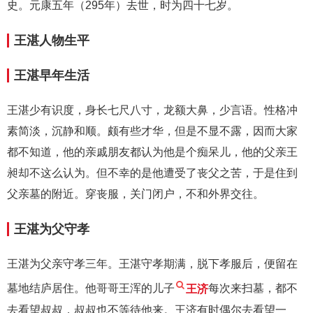
史。元康五年（295年）去世，时为四十七岁。
王湛人物生平
王湛早年生活
王湛少有识度，身长七尺八寸，龙额大鼻，少言语。性格冲
素简淡，沉静和顺。颇有些才华，但是不显不露，因而大家
都不知道，他的亲戚朋友都认为他是个痴呆儿，他的父亲王
昶却不这么认为。但不幸的是他遭受了丧父之苦，于是住到
父亲墓的附近。穿丧服，关门闭户，不和外界交往。
王湛为父守孝
王湛为父亲守孝三年。王湛守孝期满，脱下孝服后，便留在
墓地结庐居住。他哥哥王浑的儿子
王济
每次来扫墓，都不
去看望叔叔，叔叔也不等待他来。王济有时偶尔去看望一