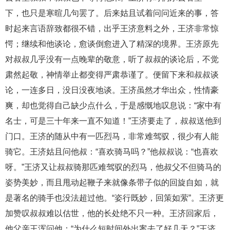
下，也只是寒暄几句罢了。后来姑且试着问问近来的事，答
时起来言语辞致都很不错，出乎王济意料之外，王济非常惊
愕；继续和他谈论，愈谈倒愈进入了精深的境界。王济原先
对叔叔几乎没有一点晚辈的敬意，听了叔叔的谈论后，不觉
肃然起敬，神情举止都变得严肃恭谨了。便留下来和叔叔谈
论，一连多日，没日没夜地谈。王济虽然才华出众，性情豪
爽，却也觉得自己缺少点什么，于是感慨地叹息说：“家中有
名士，可是三十年来一直不知道！”王济要走了，叔叔送他到
门口。王济的随从中有一匹烈马，非常难驾驭，很少有人能
骑它。王济姑且问他叔：“喜欢骑马吗？”他叔叔说：“也喜欢
呀。”王济又让叔叔骑那匹难驾驭的烈马，他叔父不但骑马的
姿势美妙，而且甩动起鞭子来就像条带子似的回旋自如，就
是著名的骑手也没法超过他。“姿行既妙，回策如萦”。王济更
加赞叹叔叔难以估世，他的长处绝不只一种。王济回家后，
他父亲王浑问他：“为什么短时间外出案去了好几天？”王济