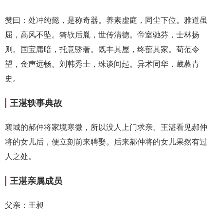
赞曰：处冲纯懿，是称奇器。养素虚庭，同尘下位。雅道虽
屈，高风不坠。猗欤后胤，世传清德。帝室驰芬，士林扬
则。国宝庸暗，托意骄奢。既丰其屋，终蔀其家。荀范令
望，金声远畅。刘韩秀士，珠谈间起。异术同华，葳蕤青
史。
王湛轶事典故
襄城的郝仲将家境寒微，所以没人上门求亲。王湛看见郝仲
将的女儿后，便立刻前来聘娶。后来郝仲将的女儿果然有过
人之处。
王湛亲属成员
父亲：王昶