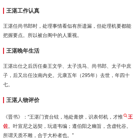
王湛工作认真
王湛任尚书郎时，处理事情看似有所遗漏，但处理机要都能
把握要点。所以被台阁中的人重视。
王湛晚年生活
王湛出仕之后历任秦王文学、太子洗马、尚书郎、太子中庶
子，后又出任汝南内史。元康五年（295年）去世，年四十
七。
王湛人物评价
《晋书》：“王湛门资台铉，地处膏腴，识表邻机，才惟
王
佐
。叶宣尼之远契，玩道韦编；遵伯阳之幽旨，含虚牝谷。
所谓天质不雕，合于大朴者也。”