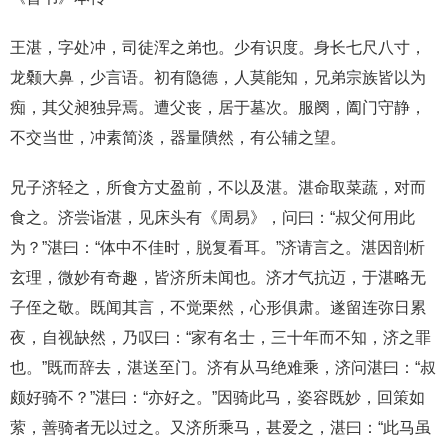
王湛，字处冲，司徒浑之弟也。少有识度。身长七尺八寸，
龙颡大鼻，少言语。初有隐德，人莫能知，兄弟宗族皆以为
痴，其父昶独异焉。遭父丧，居于墓次。服阕，阖门守静，
不交当世，冲素简淡，器量隤然，有公辅之望。
兄子济轻之，所食方丈盈前，不以及湛。湛命取菜蔬，对而
食之。济尝诣湛，见床头有《周易》，问曰：“叔父何用此
为？”湛曰：“体中不佳时，脱复看耳。”济请言之。湛因剖析
玄理，微妙有奇趣，皆济所未闻也。济才气抗迈，于湛略无
子侄之敬。既闻其言，不觉栗然，心形俱肃。遂留连弥日累
夜，自视缺然，乃叹曰：“家有名士，三十年而不知，济之罪
也。”既而辞去，湛送至门。济有从马绝难乘，济问湛曰：“叔
颇好骑不？”湛曰：“亦好之。”因骑此马，姿容既妙，回策如
萦，善骑者无以过之。又济所乘马，甚爱之，湛曰：“此马虽