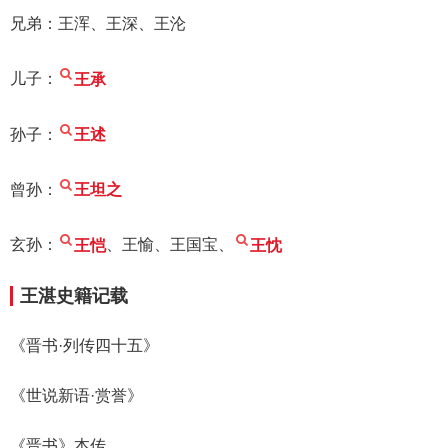
兄弟：王浑、王深、王沦
儿子：
王承
孙子：
王述
曾孙：
王坦之
玄孙：
王恺
、王愉、王国宝、
王忱
王湛史籍记载
《晋书·列传四十五》
《世说新语·赏誉》
《晋书》本传