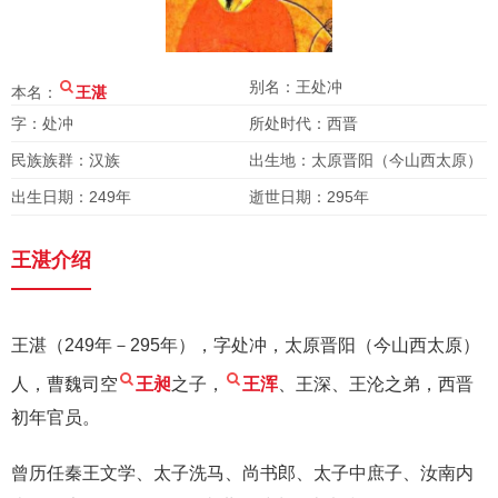
别名：王处冲
本名：
王湛
字：处冲
所处时代：西晋
民族族群：汉族
出生地：太原晋阳（今山西太原）
出生日期：249年
逝世日期：295年
王湛介绍
王湛（249年－295年），字处冲，太原晋阳（今山西太原）
人，曹魏司空
王昶
之子，
王浑
、王深、王沦之弟，西晋
初年官员。
曾历任秦王文学、太子洗马、尚书郎、太子中庶子、汝南内