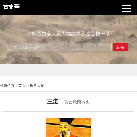
古史亭
了解历史名人及人物故事从这里搜一搜
搜索
当前位置：
首页
>
历史人物
王湛
西晋汝南内史