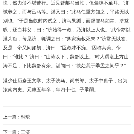
快，然力薄不堪苦行。近见督邮马当胜，但刍秣不至耳。”济
试养之，而与己马等。湛又曰：“此马任重方知之，平路无以
别也。”于是当蚁封内试之，济马果踬，而督邮马如常。济益
叹，还白其父，曰：“济始得一叔，乃济以上人也。”武帝亦以
湛为痴，每见济，辄调之曰：“卿家痴叔死未？”济常无以答。
及是，帝又问如初，济曰：“臣叔殊不痴。”因称其美。帝
曰：“谁比？”济曰：“山涛以下，魏舒以上。”时人谓湛上方山
涛不足，下比魏舒有余。湛闻曰：“欲处我于季孟之间乎？”
湛少仕历秦王文学、太子洗马、尚书郎、太子中庶子，出为
汝南内史。元康五年卒，年四十七。子承嗣。
上一篇：
钟琰
下一篇：
王济