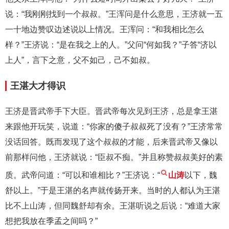
说：“我刚刚找到一个叔叔。”王浑问是什么意思，王济就一五
一十地边赞叹边述说以上情况。王浑问：“和我相比怎么
样？”王济说：“是在我之上的人。”父问“何如我？”子答“济以
上人”，言下之意，父不如己，己不如叔。
王湛大才得识
王济是晋武帝手下大臣。晋武帝每次见到王济，总是拿王湛
来跟他开玩笑，说道：“你家的傻子叔叔死了没有？”王济常常
没话回答。既而发现了这个叔叔的才能，后来晋武帝又像以
前那样问他，王济就说：“臣叔不痴。”并且称赞叔叔美好的素
质。武帝问道：“可以和谁相比？”王济说：“
山涛
以下，魏
舒以上。”于是王湛的名声就传扬开来。当时的人都认为王湛
比不上山涛，但同魏舒却有余。王湛听说之后说：“难道大家
想把我放在季孟之间吗？”