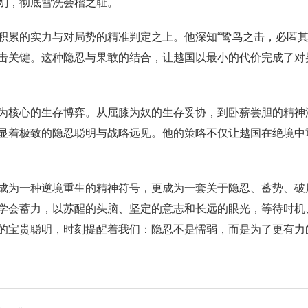
刎，彻底雪洗会稽之耻。
积累的实力与对局势的精准判定之上。他深知“鸷鸟之击，必匿其
击关键。这种隐忍与果敢的结合，让越国以最小的代价完成了对
为核心的生存博弈。从屈膝为奴的生存妥协，到卧薪尝胆的精神
显着极致的隐忍聪明与战略远见。他的策略不仅让越国在绝境中
成为一种逆境重生的精神符号，更成为一套关于隐忍、蓄势、破
学会蓄力，以苏醒的头脑、坚定的意志和长远的眼光，等待时机
的宝贵聪明，时刻提醒着我们：隐忍不是懦弱，而是为了更有力