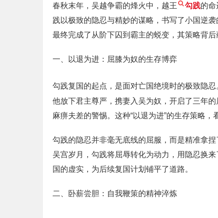
春秋末年，吴越争霸的烽火中，越王
勾践
的命
践以极致的隐忍与精妙的谋略，书写了小国逆袭
最终完成了从阶下囚到霸主的蜕变，其策略背后
一、以退为进：屈膝为奴的生存博弈
勾践复国的起点，是面对亡国绝境时的极致隐忍。
他放下君主尊严，携妻入吴为奴，开启了三年的
麻痹夫差的警惕。这种“以退为进”的生存策略
勾践的隐忍并非毫无底线的屈服，而是精准拿捏
吴宫岁月，勾践将屈辱转化为动力，用隐忍换来
国的虚实，为后续复国计划铺平了道路。
二、卧薪尝胆：自我鞭策的精神淬炼