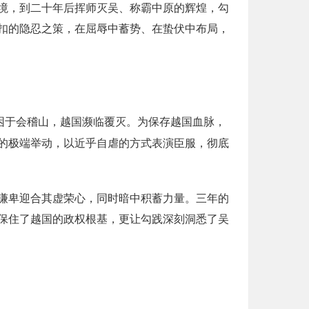
境，到二十年后挥师灭吴、称霸中原的辉煌，勾
扣的隐忍之策，在屈辱中蓄势、在蛰伏中布局，
困于会稽山，越国濒临覆灭。为保存越国血脉，
的极端举动，以近乎自虐的方式表演臣服，彻底
。
谦卑迎合其虚荣心，同时暗中积蓄力量。三年的
保住了越国的政权根基，更让勾践深刻洞悉了吴