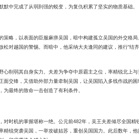
默默中完成了从弱到强的蜕变，为复仇积累了坚实的物质基础。
的策略，以表面的臣服麻痹吴国，暗中构建孤立吴国的外交格局
放松对越国的警惕。而暗中，他采纳大夫逢同的建议，推行“结齐
野心削弱其自身实力。夫差为争夺中原霸主之位，率精锐北上与
正面交锋，又借助外部力量牵制吴国，让吴国陷入多线作战的困
，为最终的致命一击创造了有利条件。
，对时机的掌握堪称一绝。公元前482年，吴王夫差倾尽全国精
率精锐突袭吴国，一举攻破姑苏，重创吴国国力。此后数年，他持