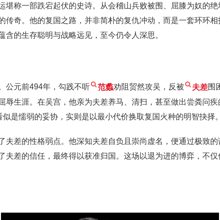
运堪称一部跌宕起伏的史诗。从会稽山兵败被围、屈膝为奴的绝
的传奇。他的复国之路，并非简朴的复仇冲动，而是一套环环相
蕴含的生存聪明与战略远见，至今仍令人深思。
公元前494年，勾践不听
范蠡
劝阻贸然攻吴，反被
夫差
围
屈辱生涯。在吴宫，他亲为夫差养马、清扫，甚至做出尝粪问疾
，看似是懦弱的妥协，实则是以最小代价换取复国火种的明智抉择
了夫差的性格弱点。他深知夫差自负且崇尚虚名，便通过极致的
了夫差的信任，最终得以获准归国。这场以退为进的博弈，不仅