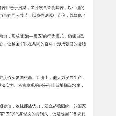
将苦胆悬于房梁，坐卧饮食皆尝其苦，以生理的
与百姓同劳共苦，以身作则践行节俭，既降低了
力，形成“刺激—反应”的行为模式，确保自己
心，让越国军民在共同的奋斗中形成强盛的凝结
维度夯实复国根基。经济上，他大力发展生产，
经济实力。考古发现的绍兴亭山遗址梯级水库，
顿吏治，收拢部族势力，建立起稳固统一的国家
有“戉”字鸟篆铭文的青铜戈，便是越国军备恢复