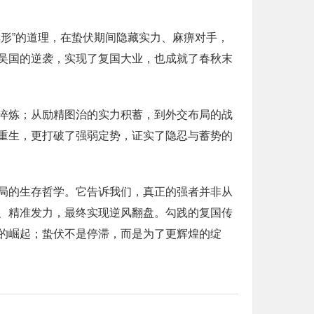
形”的道理，在蛰伏期间隐藏实力、麻痹对手，
吴国的逆袭，实现了复国大业，也成就了春秋末
淬炼；从励精图治的实力积蓄，到外交布局的战
重生，更打破了强弱定势，证实了隐忍与蓄势的
局的生存哲学。它告诉我们，真正的强者并非从
、精准发力，最终实现逆风翻盘。勾践的复国传
的崛起；蛰伏不是停滞，而是为了更辉煌的绽