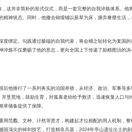
之路，这并非简朴的形式仪式，而是一套完整的自我淬炼体系。他
的精神状态。同时，他撤去锦缎铺以薪草为床，摒弃奢靡生活，
深度绑定。勾践通过极端的自我约束，将会稽之耻转化为复国的动
神淬炼不仅磨砺了他的意志，更向全国上下传递了励精图治的决
国后他推行了一系列务实的治国举措，从经济、政治、军事等多
程，开垦荒地，鼓励生育，对孤寡老幼给予救济，迅速恢复人口与
粮草储备提供了保障。
重用范蠡、文种、计然等贤才，构建起才位相配的用人机制，整
国顶尖的铸剑技艺，打造精良兵器，2024年亭山遗址出土的刻