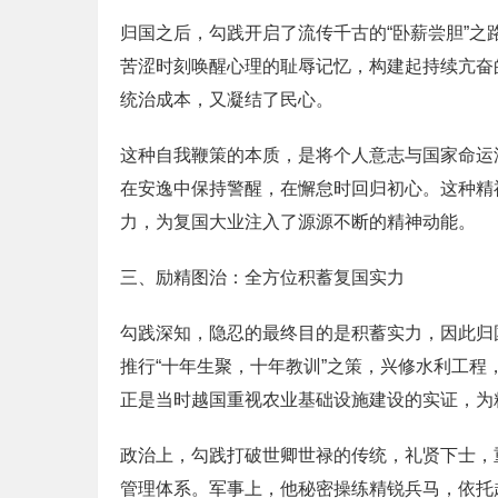
归国之后，勾践开启了流传千古的“卧薪尝胆”
苦涩时刻唤醒心理的耻辱记忆，构建起持续亢奋
统治成本，又凝结了民心。
这种自我鞭策的本质，是将个人意志与国家命运
在安逸中保持警醒，在懈怠时回归初心。这种精
力，为复国大业注入了源源不断的精神动能。
三、励精图治：全方位积蓄复国实力
勾践深知，隐忍的最终目的是积蓄实力，因此归
推行“十年生聚，十年教训”之策，兴修水利工
正是当时越国重视农业基础设施建设的实证，为
政治上，勾践打破世卿世禄的传统，礼贤下士，
管理体系。军事上，他秘密操练精锐兵马，依托越