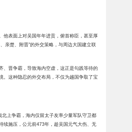
。他表面上对吴国年年进贡，俯首称臣，甚至厚
、亲楚、附晋”的外交策略，与周边大国建立联
齐、晋争霸，导致海内空虚，这正是勾践等待的
境。这种隐忍的外交布局，不仅为越国争取了宝
锐北上争霸，海内仅留太子友率少量军队守卫都
续施压，公元前473年，趁吴国元气大伤、无