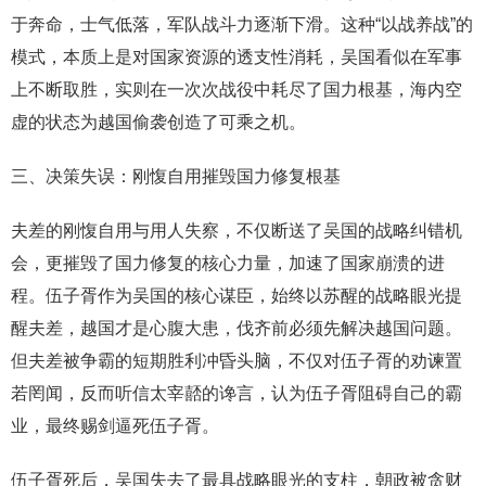
于奔命，士气低落，军队战斗力逐渐下滑。这种“以战养战”的
模式，本质上是对国家资源的透支性消耗，吴国看似在军事
上不断取胜，实则在一次次战役中耗尽了国力根基，海内空
虚的状态为越国偷袭创造了可乘之机。
三、决策失误：刚愎自用摧毁国力修复根基
夫差的刚愎自用与用人失察，不仅断送了吴国的战略纠错机
会，更摧毁了国力修复的核心力量，加速了国家崩溃的进
程。伍子胥作为吴国的核心谋臣，始终以苏醒的战略眼光提
醒夫差，越国才是心腹大患，伐齐前必须先解决越国问题。
但夫差被争霸的短期胜利冲昏头脑，不仅对伍子胥的劝谏置
若罔闻，反而听信太宰嚭的谗言，认为伍子胥阻碍自己的霸
业，最终赐剑逼死伍子胥。
伍子胥死后，吴国失去了最具战略眼光的支柱，朝政被贪财