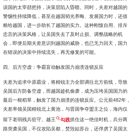
误国的太宰嚭把持，决策层陷入昏聩。同时，夫差对越国的
警惕性持续降低，甚至在越国韬光养晦、发展国力时，还借
粮给越国，进一步助长了越国的实力。这种刚愎自用、排斥
忠言的决策风格，让吴国失去了及时止损、调整战略的机
会，即便后期夫差意识到越国的威胁，也已无力回天，国力
在错误的决策中持续流失，再无修复的可能。
四、后方空虚：争霸盲动触发国力崩溃连锁反应
夫差为追求中原霸业，将精锐主力全部调往北方前线，导致
吴国后方防备空虚，而越国趁机偷袭，成为压垮吴国国力的
最后一根稻草，触发了国力崩溃的连锁反应。公元前482年，
夫差率领吴国精锐北上黄池，与晋国争夺盟主之位，海内仅
留下老弱残兵驻守。越王
勾践
抓住这一绝佳时机，兵分两
路突袭吴国，不仅攻陷吴都，焚毁姑苏台，还俘虏了吴国太