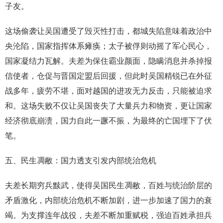
子友。
这场偷袭让吴国遭受了毁灭性打击，都城失陷意味着政治中
央沦陷，国家指挥体系瘫痪；太子被俘则动摇了军心民心，
国家凝结力瓦解。夫差为保住霸业颜面，隐瞒消息并杀掉报
信使者，仓促与晋国定盟后回援，但此时吴国精锐已在外征
战多年，疲劳不堪，面对越国的进攻无力反击，只能被迫求
和。这场失败不仅让吴国丧失了大量兵力和物资，更让国家
经济彻底崩溃，国力自此一蹶不振，为最终的亡国埋下了伏
笔。
五、民生凋敝：国力透支引发内部统治危机
夫差长期穷兵黩武，使得吴国民生凋敝，百姓与统治阶层的
矛盾激化，内部统治危机不断加剧，进一步加速了国力的衰
竭。为支撑连年战役，夫差不断加重赋税，强迫百姓承担兵