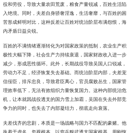
役和劳役，导致大量农田荒废，粮食产量锐减，百姓生活陷
入绝境。同时，夫差自身骄奢淫逸，生活奢靡，与百姓的困
苦形成鲜明对比，这种反差让百姓对统治阶层布满怨恨，海
内矛盾日益尖锐。
百姓的不满情绪逐渐转化为对国家政策的抵制，农业生产积
极性大幅下降，社会生产力持续衰退，国家财政收入进一步
减少，形成恶性循环。此外，长期战役导致吴国人口锐减，
劳动力不足，经济恢复失去基础。而统治阶层内部，夫差宠
信佞臣，排斥忠良，导致君臣离心，官员腐败丛生，国家管
理效率低下，无法有效组织力量恢复国力。这种内部统治危
机，让本就因战役透支的国力雪上加霜，吴国在失去外部竞
争力的同时，也失去了内部凝结力，彻底走向衰落。
夫差伐齐的悲剧，本质是一场战略与国力不匹配的豪赌。他
执着于虚名，忽视根本，以穷兵黩武透支国家根基，用刚愎