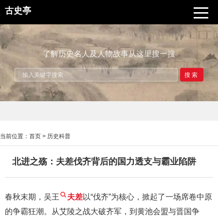
古史亭
了解历史名人及人物故事从这里搜一搜
搜索
当前位置：
首页
>
历史科普
北进之殇：夫差伐齐背后的国力透支与霸业陷阱
春秋末期，吴王
夫差
以“伐齐”为核心，掀起了一场席卷中原
的争霸狂潮。从艾陵之战大破齐军，到黄池会盟与晋国争