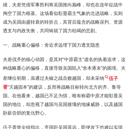
雄，夫差凭借军事胜利将吴国推向巅峰，却也在连年征战中
掏空了国力根基。这场看似彰显霸主气象的北进战略，实则
成为吴国由盛转衰的转折点，其背后蕴含的战略误判、资源
透支与内政失衡，共同铸就了国力枯竭的悲剧。
一、战略重心偏移：舍近求远埋下国力透支隐患
夫差伐齐的核心动因，是其对“中原霸主”虚名的执着追求，这
种战略重心的偏移，直接导致吴国陷入“舍本逐末”的困境。夫
差继位初期，虽通过夫椒之战击败越国，却未采纳
伍子
胥
“灭越固本”的建议，反而将战略目标转向北方的齐、鲁等
国。在他看来，越国已不足为惧，唯有称霸中原才能彰显吴
国的地位，却忽视了越国与吴国接壤的地缘威胁，以及越国
卧薪尝胆的复仇野心。
伍子胥曾尖锐指出，齐国距吴国遥远，即便攻下也难以实现