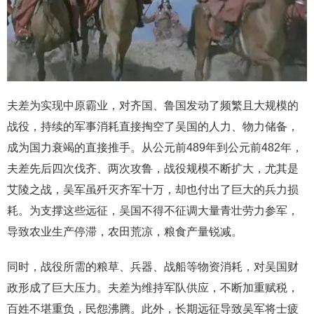
夫差为实现中原霸业，对齐国、鲁国发动了频繁且大规模的
战役，持续的军事消耗直接掏空了吴国的人力、物力储备，
成为国力衰竭的直接推手。从公元前489年到公元前482年，
夫差先后四次伐齐、两次攻鲁，战役规模不断扩大，尤其是
艾陵之战，吴军虽歼灭齐军十万，却也付出了巨大的兵力损
耗。为支撑这些远征，吴国不得不征调大量青壮劳力参军，
导致农业生产停滞，农田荒凉，粮食产量锐减。
同时，战役所需的粮草、兵器、战船等物资消耗，对吴国财
政形成了巨大压力。夫差为维持军队供应，不断加重赋税，
百姓不堪重负，民怨沸腾。此外，长期远征导致吴军将士疲