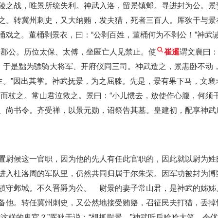
陵之战，唯景所统失利。神武入洛，留景镇邺。寻进封为公。景
之。转冀州刺史，又大纳贿，发夫猎，死者三百人。厍狄干与景
董桶戏之。董桶剥景衣，曰：“公剥百姓，董桶何为不剥公！”神武诫
乐郡公。历位太保、太傅，坐匿亡人见禁止。使
崔暹
谓文襄曰：
。于是黜为骠骑大将军、开府仪同三司。神武造之，景恚卧不动，
生。”因出其掌。神武抚景，为之屈膝。先是，景有果下马，文襄
襄而杖之。常山君泣救之。景曰：“小儿惯去，放使作心腹，何须
、尚书令。齐受禅，以景元勋，诏祭告其墓。皇建初，配享神武
置尉候这一官职，因为他的先人有任此官职的，因此就以尉为姓
进入杜洛周的军队里，仍然共同归属于尔朱荣。因军功被封为博
镇守邺城。不久晋爵为公。 尉景的妻子常山君，是神武的姊姊
备他。转任冀州刺史，又公然地接受贿赂，召征民夫打猎，丢掉
这样的卑官？”厍狄干说：“想抓尉景。”神武听后哈哈大笑，令