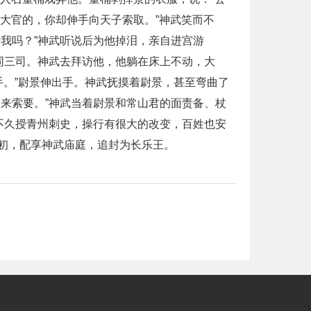
要大官的，你却伸手向天子索取。”神武笑而不
我吗？”神武听说后为他掉泪，亲自进宫游
同三司。神武去拜访他，他躺在床上不动，大
手。”尉景伸出手。神武抚摸着尉景，甚至弯曲了
来索要。”神武当着尉景和常山君的面责备、杖
不久授青州刺史，操行有很大的改变，百姓也安
初，配享神武庙庭，追封为长乐王。