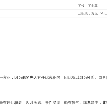
字号：字士真
出生地：善无（今
一官职，因为他的先人有任此官职的，因此就以尉为姓氏。尉景
先有居此职者，因以氏焉。景性温厚，颇有侠气。魏孝昌中，北