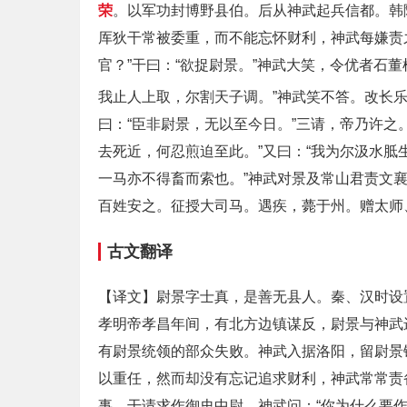
荣
。以军功封博野县伯。后从神武起兵信都。韩
厍狄干常被委重，而不能忘怀财利，神武每嫌责
官？”干曰：“欲捉尉景。”神武大笑，令优者石
我止人上取，尔割天子调。”神武笑不答。改长
曰：“臣非尉景，无以至今日。”三请，帝乃许之
去死近，何忍煎迫至此。”又曰：“我为尔汲水胝
一马亦不得畜而索也。”神武对景及常山君责文
百姓安之。征授大司马。遇疾，薨于州。赠太师
古文翻译
【译文】尉景字士真，是善无县人。秦、汉时设
孝明帝孝昌年间，有北方边镇谋反，尉景与神武
有尉景统领的部众失败。神武入据洛阳，留尉景
以重任，然而却没有忘记追求财利，神武常常责
事，干请求作御史中尉。神武问：“你为什么要作