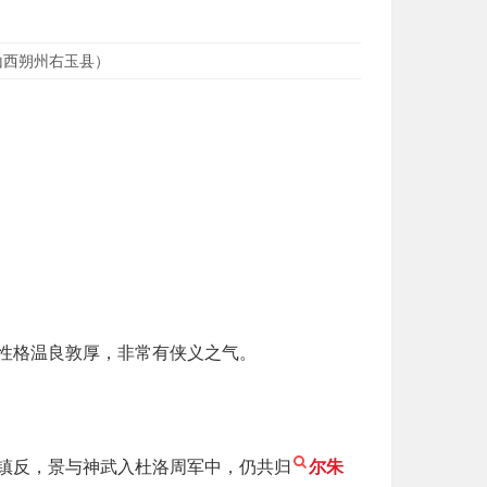
山西朔州右玉县）
性格温良敦厚，非常有侠义之气。
镇反，景与神武入杜洛周军中，仍共归
尔朱