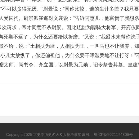
“不可以贪得无厌。”尉景说：“同你比较，谁的生计多些？我只
人受囚拘。尉景派崔暹对文襄说：“告诉阿惠儿，他富贵了就想杀
”多次请求，帝才同意不杀尉景。因此贬黜为骠骑大将军、开府仪
人离死期不远了，为什么还要给以折磨。”又说：“我舀水来帮你洗
景不给，说：“土相扶为墙，人相扶为王，一匹马也不让我养，却
这小儿太放纵了，你还偏袒他，为什么要干啼湿哭地不让打呀！”
赠太师、尚书令。齐立国，以尉景为元勋，诏令祭告其墓。皇建
Copyright 2025
古史亭
历史名人及人物故事知识网。
粤ICP备2021174806号