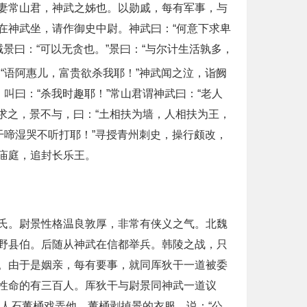
妻常山君，神武之姊也。以勋戚，每有军事，与
在神武坐，请作御史中尉。神武曰：“何意下求卑
景曰：“可以无贪也。”景曰：“与尔计生活孰多，
“语阿惠儿，富贵欲杀我耶！”神武闻之泣，诣阙
叫曰：“杀我时趣耶！”常山君谓神武曰：“老人
求之，景不与，曰：“土相扶为墙，人相扶为王，
干啼湿哭不听打耶！”寻授青州刺史，操行颇改，
庙庭，追封长乐王。
氏。尉景性格温良敦厚，非常有侠义之气。北魏
野县伯。后随从神武在信都举兵。韩陵之战，只
。由于是姻亲，每有要事，就同厍狄干一道被委
性命的有三百人。厍狄干与尉景同神武一道议
优人石董桶戏弄他。董桶剥掉景的衣服，说：“公