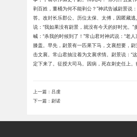
剥百姓，董桶为何不能剥公？”神武告诫尉景说：
答。改封长乐郡公。历位太保、太傅，因匿藏逃
说：“我如果没有尉景，就没有今天的好时光。
喊：“杀我的时候到了！”常山君对神武说：“老
膝盖。早先，尉景有一匹果下马，文襄想要，尉
击文襄。常山君抽泣着为文襄求情。尉景说：“
定下来了。征授大司马。因病，死在刺史任上。
上一篇：
吕虔
下一篇：
尉诺