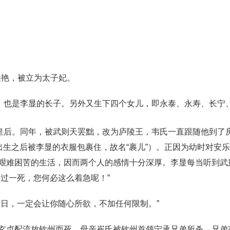
美艳，被立为太子妃。
润，也是李显的长子。另外又生下四个女儿，即永泰、永寿、长宁
皇后。同年，被武则天罢黜，改为庐陵王，韦氏一直跟随他到了
出生之后被李显的衣服包裹住，故名“裹儿”）。正因为幼时对安
艰难困苦的生活，因而两个人的感情十分深厚。李显每当听到武
过一死，您何必这么着急呢！”
天日，一定会让你随心所欲，不加任何限制。”
玄贞配流放钦州而死，母亲崔氏被钦州首领宁承兄弟所杀。兄弟