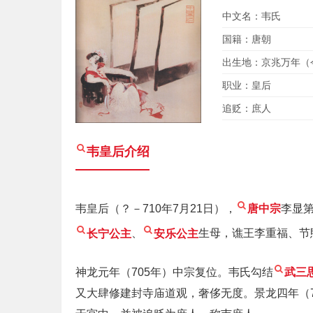
中文名：韦氏
国籍：唐朝
出生地：京兆万年（
职业：皇后
追贬：庶人
韦皇后
介绍
韦皇后（？－710年7月21日），
唐中宗
李显
长宁公主
、
安乐公主
生母，谯王李重福、节
神龙元年（705年）中宗复位。韦氏勾结
武三
又大肆修建封寺庙道观，奢侈无度。景龙四年（