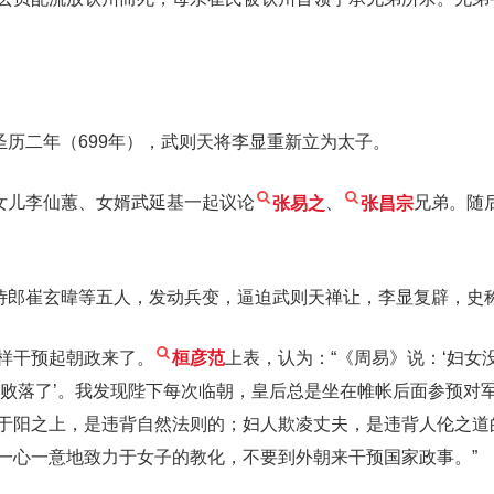
圣历二年（699年），武则天将李显重新立为太子。
女儿李仙蕙、女婿武延基一起议论
张易之
、
张昌宗
兄弟。随
侍郎崔玄暐等五人，发动兵变，逼迫武则天禅让，李显复辟，史
样干预起朝政来了。
桓彦范
上表，认为：“《周易》说：‘妇女
要败落了’。我发现陛下每次临朝，皇后总是坐在帷帐后面参预对
于阳之上，是违背自然法则的；妇人欺凌丈夫，是违背人伦之道
一心一意地致力于女子的教化，不要到外朝来干预国家政事。”