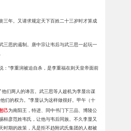
丧三年。又请求规定天下百姓二十三岁时才算成
武三思的遏制。唐中宗让韦后与武三思一起玩一
。
说：“李重润被迫自杀，是李重福在则天皇帝面前
。
了他们两人的谗言。武三思等人趁机为李显出谋
他们的权力。”李显认为这样做很好。甲午（十
恕己
为南阳王，特进、同中书门下三品、博陵公
赐桓彦范姓韦氏，让他与韦后同族。不久李显又
天时期的政策，凡是拒不趋附武氏集团的人都被