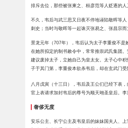
排斥去位，那些被张柬之、桓彦范等人贬逐的人
不久，韦后与武三思又日夜不停地诬陷敬晖等人
刺史；当时与敬晖等一起诛灭张易之、张昌宗而
景龙元年（707年），韦后认为太子李重俊不
在她所拟定的制书敕令中，常常推崇武氏集团。
建议废掉太子，立她自己为皇太女。太子心中积
子于其门第，李重俊本欲杀韦后，却在玄武门受
八月戊寅（十三日），韦后及王公们已经下表，
官上表请求加封韦后的尊号为顺天翊圣皇后。李
奢侈无度
安乐公主、长宁公主及韦皇后的妹妹国夫人、上