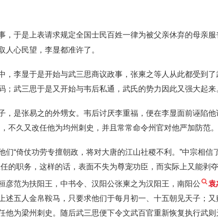
事，于是上表请求规定全国士民百姓一律为被父亲休弃的母亲服
取人心民望，李显都准许了。
中，李显于是开始与武三思商议政事，张柬之等人从此都受到了
码；武三思于是又开始与韦后私通，武氏的势力因此又强大起来
子，是张易之的外甥女。韦后讨厌李重福，便在李显面前诬陷他
史，不久又改任他为均州刺史，并且常常命令州官对他严加防范
他们“倚仗功劳专擅朝政，将对大唐的江山社稷不利。”中宗相信
担任的职务，这样的话，表面不失为尊宠功臣，而实际上又能剥夺
桓彦范为扶阳王，中书令、汉阳公张柬之为汉阳王，南阳公
袁
上述五人金帛鞍马，只要求他们于每月初一、十五朝见天子；又
任他为梁州刺史。随后武三思便下令文武百官重新恢复执行武则