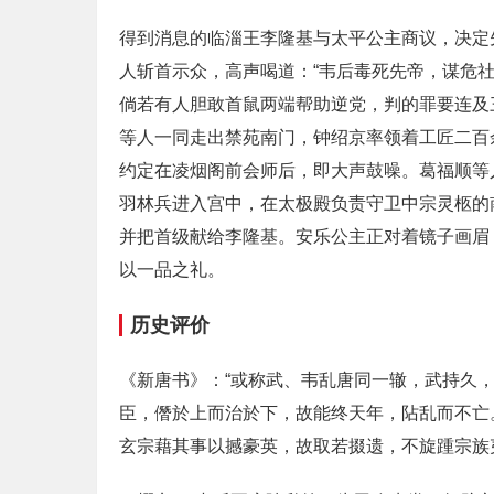
得到消息的临淄王李隆基与太平公主商议，决定
人斩首示众，高声喝道：“韦后毒死先帝，谋危
倘若有人胆敢首鼠两端帮助逆党，判的罪要连及
等人一同走出禁苑南门，钟绍京率领着工匠二百
约定在凌烟阁前会师后，即大声鼓噪。葛福顺等
羽林兵进入宫中，在太极殿负责守卫中宗灵柩的
并把首级献给李隆基。安乐公主正对着镜子画眉
以一品之礼。
历史评价
《新唐书》：“或称武、韦乱唐同一辙，武持久
臣，僭於上而治於下，故能终天年，阽乱而不亡
玄宗藉其事以撼豪英，故取若掇遗，不旋踵宗族