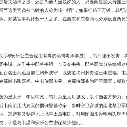
是屠夫酒肆之徒，还是为他人当奴婢的人，只要向这些人行贿三
因而这类官员被当时的人称为“斜封官”；如果行贿三万钱，就可
事、知某官事共计数千人之多。在西京和东都两地分别设置两员
说韦后与安乐公主合谋用有毒的蒸饼毒杀李显），韦后秘不发丧，
卿韦璿、左千牛中郎将韦锜、长安令韦播、郎将高嵩分头统领这
五百名士兵迅速前往均州戍守，以防范均州刺史谯王李重福。韦
吏部尚书张嘉福、中书侍郎岑羲、吏部侍郎崔为同平章事，朝政
茂为皇太子，李旦辅政，韦后为皇太后摄政，以平衡各方势力。
后韦氏沿用武则天的惯例登基称帝，当时守卫宫城的南北禁卫军
结。宗楚客又秘密地上书皇太后韦氏，引用图谶来说明韦氏理当
梗，于是与韦温和安乐公主密谋除掉他们。