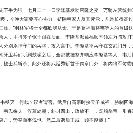
先下手为强，七月二十一日李隆基发动唐隆之变，万骑左营统帅
社稷，今晚大家要齐心协力，铲除韦家人及其死党，凡是长得高
三族。”羽林军将士全都欣我从命。于是葛福顺将韦等人的首级
余人，手持斧子锯子跟在后面。李隆基派葛福顺率领左万骑攻打
人分别杀掉守门的兵将，攻入宫中。李隆基率兵守在玄武门外，
南牙卫兵们听到鼓噪之后，全都披挂整齐响应李隆基等人。韦后
，被士兵斩杀。此外还将武延秀斩首于肃章门外，将内将军贺娄
，韦亟灭，何哉？议者谓否。武后自高宗时挟天子威福，胁制四
。韦氏乘夫，淫蒸於朝，斜封四出，政放不一，既鸩杀帝，引睿
夷丹，势夺而事浅也。然二后遗后王戒，顾不厚哉！”