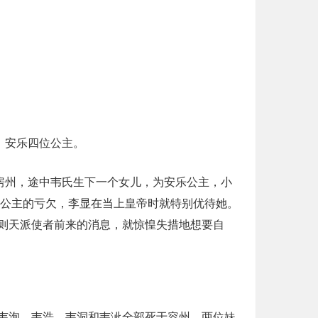
、安乐四位公主。
房州，途中韦氏生下一个女儿，为安乐公主，小
乐公主的亏欠，李显在当上皇帝时就特别优待她。
则天派使者前来的消息，就惊惶失措地想要自
韦洵、韦浩、韦洞和韦泚全部死于容州。两位妹