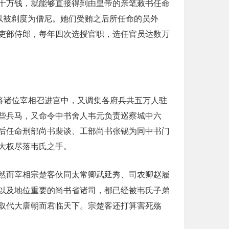
十万钱，就能够直接得到由皇帝的亲笔敕书任命
以被剃度为僧尼。她们受贿之后所任命的员外
吏部侍郎，每年四次选授官职，选任官员达数万
将诸位宰相召进宫中，又调集各府兵共五万人驻
些兵马，又命令中书舍人韦元负责巡察城中六
后任命刑部尚书裴谈、工部尚书张锡为同中书门
大权尽落韦氏之手。
然而宰相宗楚客伙同太常卿武延秀、司农卿赵履
以及地位重要的尚书省诸司，都已经被韦氏子弟
取代大唐朝而君临天下。宗楚客还打算害死殇