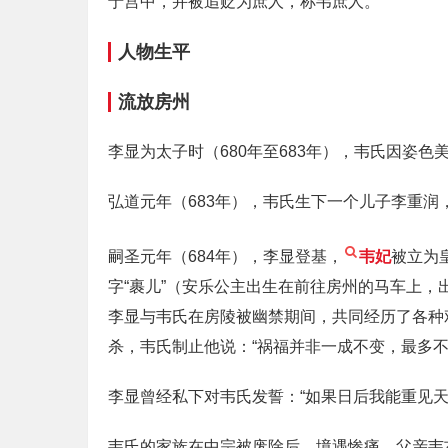
于宫中，并被追贬为庶人，称韦庶人。
人物生平
流放房州
李显为太子时（680年至683年），韦氏因姿色
弘道元年（683年），韦氏生下一个儿子李重
嗣圣元年（684年），李显登基，
韦妃
被立为
字“裹儿”（安乐公主出生在前往房州的马车上，
李显与韦氏在房陵被幽禁期间，共同经历了各种
杀，韦氏制止他说：“祸福并非一成不变，最多不
李显曾经私下对韦氏发誓：“如果日后我能重见
韦氏的家族在中宗被废除后，境遇惨痛。父亲韦