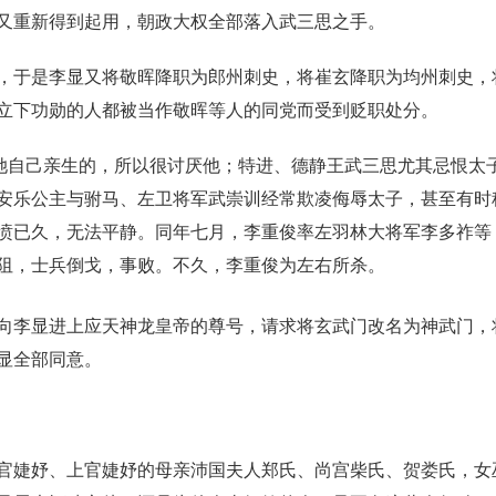
又重新得到起用，朝政大权全部落入武三思之手。
，于是李显又将敬晖降职为郎州刺史，将崔玄降职为均州刺史，
立下功勋的人都被当作敬晖等人的同党而受到贬职处分。
是她自己亲生的，所以很讨厌他；特进、德静王武三思尤其忌恨太
安乐公主与驸马、左卫将军武崇训经常欺凌侮辱太子，甚至有时
愤已久，无法平静。同年七月，李重俊率左羽林大将军李多祚等
阻，士兵倒戈，事败。不久，李重俊为左右所杀。
向李显进上应天神龙皇帝的尊号，请求将玄武门改名为神武门，
显全部同意。
官婕妤、上官婕妤的母亲沛国夫人郑氏、尚宫柴氏、贺娄氏，女