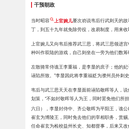
干预朝政
当时昭容
上官婉儿
屡次劝说韦后行武则天的故
丁，到五十九年就免除劳役，改易制度，用来收
上官婉儿又向韦后推荐武三思，将武三思领进宫
种叫作双陆的游戏，自己则坐在一旁为他们数筹
左散骑常侍谯王李重福，是李显的庶子；他的妃
诬陷所致。”李显因此将李重福贬为濮州员外刺
韦后与武三思天天在李显面前诬陷敬晖等人，说
划策，“不如封敬晖等人为王，同时罢免他们所
六日），李显封侍中、齐公敬晖为平阳王，谯公
崔玄为博陵王，同时免去他们的宰相职务，赏赐
任命崔玄为检校益州长史、知都督事，后来又改