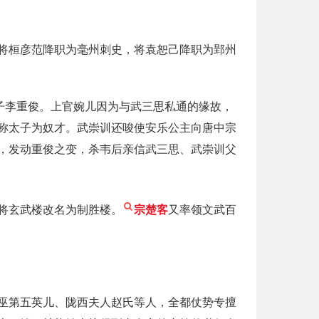
将桓彦范降职为毫州刺史，将袁恕己降职为郢州
子李重俊。上官婉儿因为与武三思私通的缘故，
称太子为奴才。武崇训还唆使安乐公主向唐中宗
，发动重俊之变，杀韦后亲信武三思、武崇训父
将玄武楼改名为制胜楼。
宗楚客
又率领文武百
巫第五英儿、陇西夫人赵氏等人，全都仗势专擅