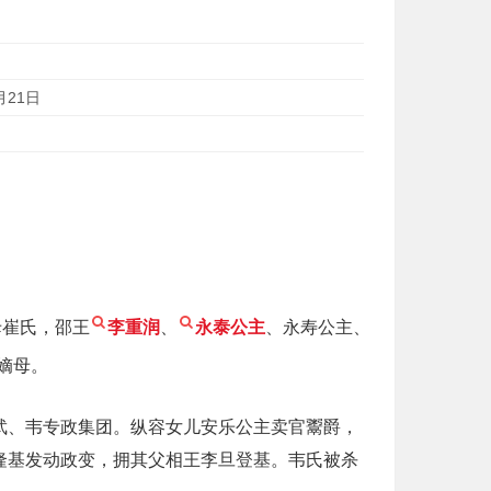
月21日
母崔氏，邵王
李重润
、
永泰公主
、永寿公主、
嫡母。
武、韦专政集团。纵容女儿安乐公主卖官鬻爵，
隆基发动政变，拥其父相王李旦登基。韦氏被杀