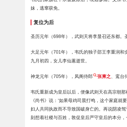
妹，逃窜获免。
复位为后
圣历元年（698年），武则天将李显召还东都。
大足元年（701年），韦氏的独子邵王李重润和
九月初四，女儿李仙蕙逝世。
神龙元年（705年），凤阁侍郎
张柬之
、鸾台
韦氏重新成为皇后以后，便像武则天在高宗朝那
《尚书》说：‘如果母鸡司晨打鸣，这个家庭就
妇人共同执政而不导致国破身亡的。再说阴凌驾
刻想着社稷与百姓，敦促皇后严守皇后的本分，