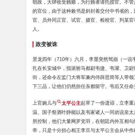
朝政，大肆收受贿赂，为行贿者请托授官。不管
的官位，由于这种敕书是斜封着交付中书省的，
官、员外同正官、试官、摄官、检校官、判某官
人。
政变被诛
景龙四年（710年）六月，李显突然驾崩（一
扎在长安城中，指派驸马都尉韦捷、韦灌、卫尉
街，还命令左监门大将军兼内侍薛思简等人带领
下三品，让他们仍然担任东都留守。韦后又任命
上官婉儿与
太平公主
起草了一份遗诏，立李重
温、国子祭酒叶静能以及韦家诸人一同劝说皇太
所控制，他们大量网罗党羽，在朝廷内外互相勾
帝，只是十分担心相王李旦与太平公主会从中作