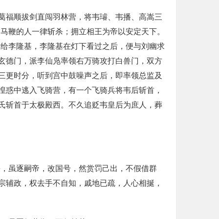
葛福顺拔剑直闯羽林营，将韦璿、韦播、高嵩三
过马鞭的人一律斩杀；拥立相王为帝以安定天下。
送给李隆基，李隆基在灯下看过之后，便与刘幽求
玄德门，派李仙凫率领右万骑攻打白兽门，双方
三更时分，听到宫中鼓噪声之后，即率领总监及
惶惑中逃入飞骑营，有一个飞骑兵将韦后斩首，
氏斩首于太极殿西。不久追贬韦皇后为庶人，葬
海，虽逐嗣帝，改国号，然赏罚己出，不假借群
宗辅政，权去手不自知，戚地已疏，人心相挻，