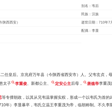
别名：韦后
民族：汉族
今陕西西安）
逝世日期：710年7
配偶：李显
第二任皇后。京兆府万年县（今陕西省西安市）人。父韦玄贞，
愍太子
李重俊
、新都公主、
定安公主
后母，
唐殇帝
李重茂
思
等专擅朝政，以其从兄韦温掌握实权，形成一个以韦氏为首的
710年）李显暴卒，韦氏立温王李重茂为帝，临朝称制。不久李