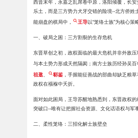
西晋末年，永嘉之乱席卷中原，洛阳倾覆，长安
乐土，而是三方势力犬牙交错的险境--北方侨
能崩盘的棋局中，
王导
以“笼络士族”为核心
一、破局之困：三方割裂的生存危机
东晋草创之初，政权面临的最大危机并非外敌压
与本土势力形成天然隔阂；南方士族历经孙吴百
祖逖
、
郗鉴
，手握能征善战的部曲却缺乏粮草
政权在襁褓中夭折。
面对如此困局，王导苏醒地熟悉到，东晋政权的
突破口--唯有让把握社会资源、文化话语权与
二、柔性笼络：三招化解士族壁垒