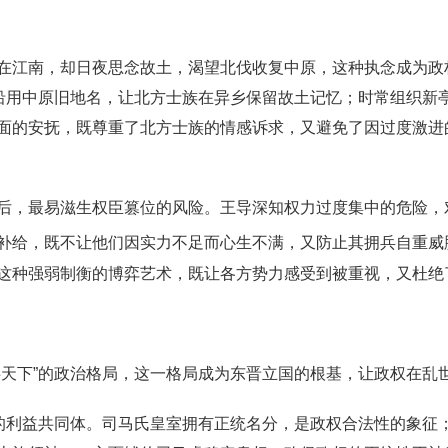
在江南，却日夜思念故土，渴望北伐收复中原，这种执念成为政
域沿用中原旧地名，让北方士族在异乡保留故土记忆；时常组织新
面的安抚，既尊重了北方士族的情感诉求，又避免了因过度激进
后，最易滋生权臣篡位的风险。王导深知权力过度集中的危险，
补给，既不让他们因实力不足而心生不满，又防止其拥兵自重威
这种强弱制衡的博弈艺术，既让各方势力感受到被重视，又杜绝
共天下”的政治格局，这一格局成为东晋立国的根基，让政权在乱
族的利益共同体。司马氏皇室拥有正统名分，是政权合法性的象征