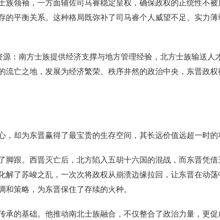
士族领袖，一方面辅佐司马睿稳定皇权，确保政权的正统性不被
存的平衡关系。这种格局既弥补了司马睿个人威望不足、实力薄
南资源：南方士族提供经济支撑与地方管理经验，北方士族输送人
的流亡之地，发展为经济繁荣、秩序井然的政治中央，东晋政权
心，却为东晋赢得了最宝贵的生存空间，其长远价值远超一时的
了脚跟。西晋灭亡后，北方陷入五胡十六国的混战，而东晋凭借
化解了苏峻之乱，一次次将政权从崩溃边缘拉回，让东晋在动荡中
调和策略，为东晋保住了存续的火种。
传承的基础。他推动南北士族融合，不仅整合了政治力量，更促