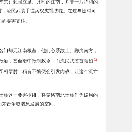
南京）勉强立足。此时的江南，并非一片祥和的
首，流民武装手握兵权虎视眈眈。在这盘随时可
国的要害支柱。
名门却无江南根基，他们心系故土、鄙夷南方，
抵触，甚至暗中抵制政令；而流民武装首领如
互相掣肘，稍有不慎便会引发内战，让这个流亡
士族这一要害枢纽，将笼络南北士族作为破局的
为东晋争取喘息发展的空间。