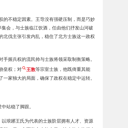
权的不稳定因素。王导没有强硬压制，而是巧妙
亭集会，与士族临江饮酒，任由他们抒发山河破
的北伐主张引发内乱，稳住了北方士族这一政权
对手握兵权的流民帅与士族将领采取制衡策略。
胁皇权；对
王敦
等宗室士族，他既倚重其能
了一家独大的局面，确保了政权在稳定中运转。
世中站稳了脚跟。
；以琅琊王氏为代表的士族阶层拥有人才、资源