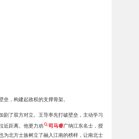
壁垒，构建起政权的支撑骨架。
加剧了双方对立。王导率先打破壁垒，主动学习
拉近距离。他更力劝
司马睿
广纳江东名士，授
也为北方士族树立了融入江南的榜样，让南北士