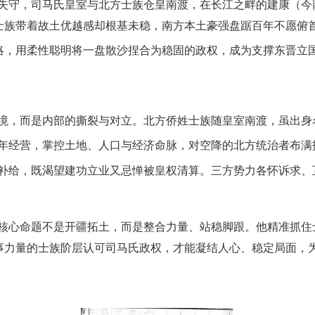
失守，司马氏皇室与北方士族仓皇南渡，在长江之畔的建康（今
姓士族带着故土优越感却根基未稳，南方本土豪强盘踞百年不愿俯
策略，用柔性聪明将一盘散沙捏合为稳固的政权，成为支撑东晋立
境，而是内部的撕裂与对立。北方侨姓士族随皇室南渡，虽出身
年经营，掌控土地、人口与经济命脉，对空降的北方统治者布满
补给，既渴望建功立业又忌惮被皇权清算。三方势力各怀诉求、
核心命题不是开疆拓土，而是整合力量、站稳脚跟。他精准抓住
军事力量的士族阶层认可司马氏政权，才能凝结人心、稳定局面，