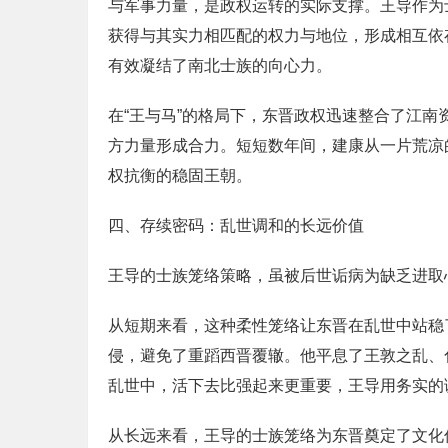
与军事力量，是政权运转的实际支撑。王导作为
获得与其实力相匹配的权力与地位，形成相互依
有效凝结了南北士族的向心力。
在“王与马”的格局下，东晋政权迅速整合了江
方力量形成合力。短短数年间，建康从一片荒凉
权抗衡的稳固王朝。
四、存续密码：乱世调和的长远价值
王导的士族笼络策略，虽被后世诟病为缺乏进取
从短期来看，这种柔性笼络让东晋在乱世中站稳
侵，避免了重蹈西晋覆辙。他平息了王敦之乱、
乱世中，活下去比强起来更重要，王导用务实的
从长远来看，王导的士族笼络为东晋奠定了文化