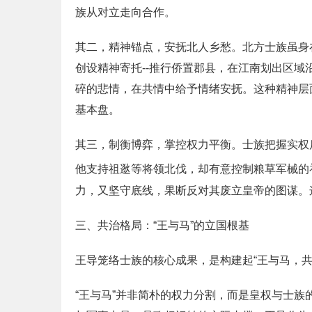
族从对立走向合作。
其二，精神锚点，安抚北人乡愁。北方士族虽身
创设精神寄托--推行侨置郡县，在江南划出区
碎的悲情，在共情中给予情绪安抚。这种精神层
基本盘。
其三，制衡博弈，掌控权力平衡。士族把握实权
他支持祖逖等将领北伐，却有意控制粮草军械的
力，又坚守底线，果断反对其废立皇帝的图谋。
三、共治格局：“王与马”的立国根基
王导笼络士族的核心成果，是构建起“王与马，
“王与马”并非简朴的权力分割，而是皇权与士