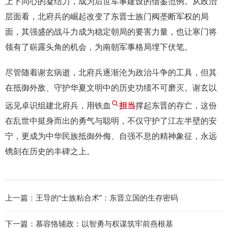
上下同心的凝结力，成为后世军事建设的借鉴范例。从政治
层面看，北府兵的崛起改变了东晋士族门阀垄断军权的局
面，其强盛的战斗力成为稳定朝局的要害力量，也让寒门将
领有了崭露头角的机会，为南朝军事格局埋下伏笔。
尽管随着谢玄病逝，北府兵逐渐沦为政治斗争的工具，但其
在抵御外敌、守护华夏文明中的历史功绩不可磨灭。谢玄以
远见卓识组建北府兵，用铁血
担当
撑起东晋的存亡，这份
在乱世中挺身而出的勇气与聪明，不仅守护了江左半壁的安
宁，更成为中华民族抵御外侮、自强不息的精神象征，永远
镌刻在历史的丰碑之上。
上一篇：
王导的“士族粘合术”：东晋立国的生存密码
下一篇：
慕容恪辅政：以智勇与权谋筑牢前燕根基