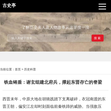
古史亭
了解历史名人及人物故事从这里搜一搜
搜索
当前位置：
首页
>
历史科普
铁血铸盾：谢玄组建北府兵，撑起东晋存亡的脊梁
西晋末年，中原大地在胡骑践踏下支离破碎，衣冠南渡的东
晋王朝，偏安江左却时刻面临前秦铁蹄的威胁。当强敌压