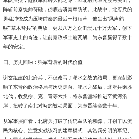
军队后撤，趁敌军阵脚大乱之际，率北府兵率先渡河突击，
阵斩前秦统帅苻融，彻底击溃秦军防线。此战中，北府兵的
勇猛冲锋成为压垮前秦的最后一根稻草，催生出“风声鹤
唳”“草木皆兵”的典故，更以八万之众击溃九十万大军，创下
军事史上的奇迹，让前秦政权土崩瓦解，为东晋赢得了数十
年的安定。
四、历史回响：强军背后的时代价值
谢玄组建的北府兵，不仅改写了淝水之战的结局，更深刻影
响了东晋的政治格局与历史走向。淝水之战后，北府兵乘胜
北伐，收复徐、兖、青等六州，将东晋疆域推进至黄河沿
岸，扭转了南北对峙的被动局面，为东晋续命数十年。
从军事层面看，北府兵打破了传统军队的积弊，开创了以流
民为核心、注意实战练习的建军模式，其赏罚分明的军纪、