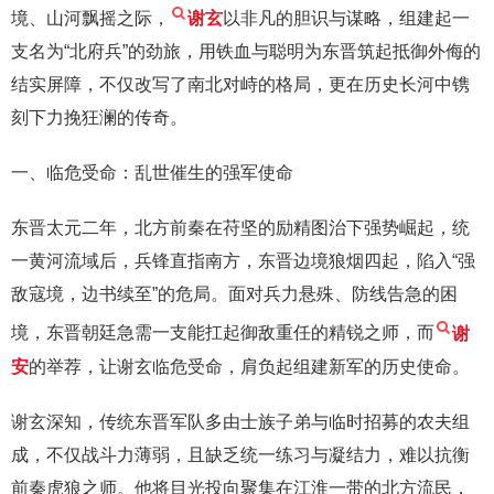
境、山河飘摇之际，
谢玄
以非凡的胆识与谋略，组建起一
支名为“北府兵”的劲旅，用铁血与聪明为东晋筑起抵御外侮的
结实屏障，不仅改写了南北对峙的格局，更在历史长河中镌
刻下力挽狂澜的传奇。
一、临危受命：乱世催生的强军使命
东晋太元二年，北方前秦在苻坚的励精图治下强势崛起，统
一黄河流域后，兵锋直指南方，东晋边境狼烟四起，陷入“强
敌寇境，边书续至”的危局。面对兵力悬殊、防线告急的困
境，东晋朝廷急需一支能扛起御敌重任的精锐之师，而
谢
安
的举荐，让谢玄临危受命，肩负起组建新军的历史使命。
谢玄深知，传统东晋军队多由士族子弟与临时招募的农夫组
成，不仅战斗力薄弱，且缺乏统一练习与凝结力，难以抗衡
前秦虎狼之师。他将目光投向聚集在江淮一带的北方流民，