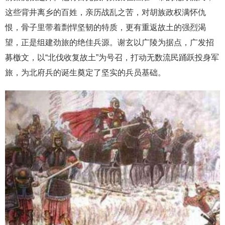
这些背井离乡的百姓，亲历战乱之苦，对胡族政权满怀仇
恨，骨子里带着剽悍坚韧的特质，更有重返故土的强烈渴
望，正是组建劲旅的绝佳兵源。谢玄以广陵为据点，广发招
募檄文，以“北伐收复故土”为号召，打动无数流民踊跃投身军
旅，为北府兵的诞生奠定了坚实的兵员基础。