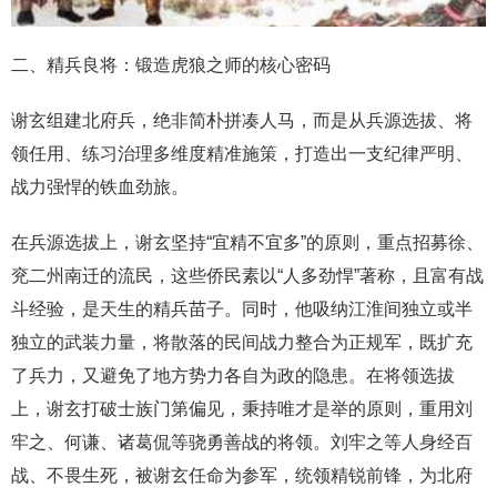
二、精兵良将：锻造虎狼之师的核心密码
谢玄组建北府兵，绝非简朴拼凑人马，而是从兵源选拔、将
领任用、练习治理多维度精准施策，打造出一支纪律严明、
战力强悍的铁血劲旅。
在兵源选拔上，谢玄坚持“宜精不宜多”的原则，重点招募徐、
兖二州南迁的流民，这些侨民素以“人多劲悍”著称，且富有战
斗经验，是天生的精兵苗子。同时，他吸纳江淮间独立或半
独立的武装力量，将散落的民间战力整合为正规军，既扩充
了兵力，又避免了地方势力各自为政的隐患。在将领选拔
上，谢玄打破士族门第偏见，秉持唯才是举的原则，重用刘
牢之、何谦、诸葛侃等骁勇善战的将领。刘牢之等人身经百
战、不畏生死，被谢玄任命为参军，统领精锐前锋，为北府