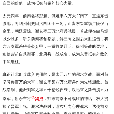
自己的价值，成为抵御前秦的核心力量。
太元四年，前秦名将彭超、俱难率六万大军南下，直逼东晋
腹地，将幽州刺史田洛围困于三阿，距离东晋重镇广陵仅百
余里，朝廷震惊。谢玄率三万北府兵驰援，首战便在白马塘
以少胜多，斩杀前秦将领都颜，解三阿之围后乘胜追击，将
六万秦军杀得丢盔弃甲，一举收复盱眙、徐州等战略要地，
迫使彭超自杀谢罪，北府兵一战成名，成为东晋抵御外敌的
中流砥柱。
真正让北府兵载入史册的，是太元八年的淝水之战。面对苻
坚号称百万的大军，谢玄率领八万北府兵作为先锋迎敌。首
战洛涧，他派刘牢之率五千精锐夜袭，以迅雷之势击溃五万
秦军，斩杀主将
梁成
，打破前秦不可战胜的神话，极大提
振了晋军士气。淝水决战时，谢玄巧专心理战术，诱使前秦