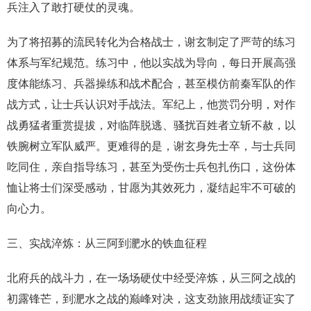
兵注入了敢打硬仗的灵魂。
为了将招募的流民转化为合格战士，谢玄制定了严苛的练习
体系与军纪规范。练习中，他以实战为导向，每日开展高强
度体能练习、兵器操练和战术配合，甚至模仿前秦军队的作
战方式，让士兵认识对手战法。军纪上，他赏罚分明，对作
战勇猛者重赏提拔，对临阵脱逃、骚扰百姓者立斩不赦，以
铁腕树立军队威严。更难得的是，谢玄身先士卒，与士兵同
吃同住，亲自指导练习，甚至为受伤士兵包扎伤口，这份体
恤让将士们深受感动，甘愿为其效死力，凝结起牢不可破的
向心力。
三、实战淬炼：从三阿到淝水的铁血征程
北府兵的战斗力，在一场场硬仗中经受淬炼，从三阿之战的
初露锋芒，到淝水之战的巅峰对决，这支劲旅用战绩证实了