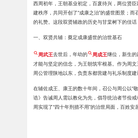
西周初年，王朝基业初定，百废待兴，两位贤臣
建秩序，共同开创了“成康之治”的盛世图景；而
的礼赞。这段双贤辅政的历史与甘棠树下的佳话
一、双贤共辅：奠定成康盛世的治世基石
周武王
去世后，年幼的
周成王
继位，新生的
才能与坚定的信念，为王朝筑牢根基。作为周文
周公管理陕地以东，负责东都营建与礼乐制度建
在辅佐成王、康王的数十年间，召公与周公以“
诰》告诫周人需以教化为先，倡导统治者节俭戒
周实现了“四十年刑措不用”的治世局面，百姓安