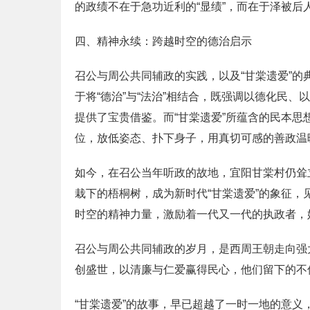
的政绩不在于急功近利的“显绩”，而在于泽被后
四、精神永续：跨越时空的德治启示
召公与周公共同辅政的实践，以及“甘棠遗爱”
于将“德治”与“法治”相结合，既强调以德化民
提供了宝贵借鉴。而“甘棠遗爱”所蕴含的民本
位，放低姿态、扑下身子，用真切可感的善政温
如今，在召公当年听政的故地，宜阳甘棠村仍耸
栽下的梧桐树，成为新时代“甘棠遗爱”的象征，
时空的精神力量，激励着一代又一代的执政者，
召公与周公共同辅政的岁月，是西周王朝走向强
创盛世，以清廉与仁爱赢得民心，他们留下的不
“甘棠遗爱”的故事，早已超越了一时一地的意