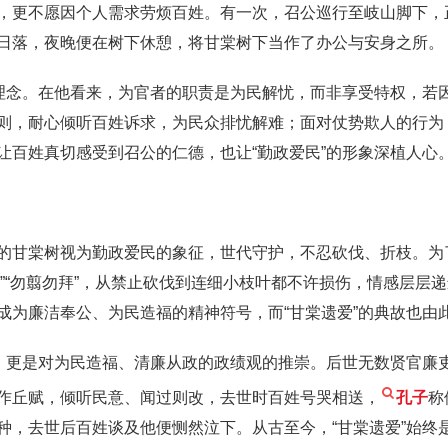
，更不愿因个人需求劳烦百姓。有一次，召公巡行至岐山脚下，
日落，夜晚便在树下休憩，将甘棠树下当作了办公与安身之所。
政理念。在他看来，为官者的职责是为民解忧，而非享受特权，若
则，耐心倾听百姓诉求，为民众排忧解难；面对仗势欺人的行为
让百姓真切感受到召公的仁德，也让“勤政爱民”的形象深植人心
的甘棠树视为勤政爱民的象征，世代守护，不忍砍伐、折枝。为
勿败”“勿翦勿拜”，从禁止砍伐到连细小枝叶都不许损伤，情感层
成为廉洁奉公、为民造福的精神符号，而“甘棠遗爱”的典故也由
，更是对为民造福、清廉从政的政绩观的推崇。后世无数贤官廉吏
作丘赋，倾听民意、闻过则改，去世时百姓号哭相送，
孔子
称
种，去世后百姓谈及他便恻然泣下。从古至今，“甘棠遗爱”始终