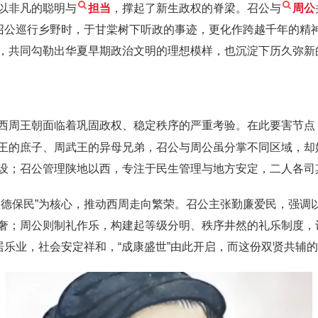
以非凡的聪明与
担当
，撑起了新生政权的脊梁。召公与
周公
召公巡行乡野时，于甘棠树下听政的事迹，更化作跨越千年的精神
，共同勾勒出华夏早期政治文明的理想模样，也沉淀下历久弥新
西周王朝面临着巩固政权、稳定秩序的严重考验。在此要害节点
王的庶子、周武王的异母兄弟，召公与周公虽分掌不同区域，却始
设；召公管理陕地以西，专注于民生管理与地方安定，二人各司
敬德保民”为核心，推动西周走向繁荣。召公主张勤廉爱民，强调
奢；周公则制礼作乐，构建起等级分明、秩序井然的礼乐制度，
居乐业，社会安定祥和，“成康盛世”由此开启，而这份双贤共辅