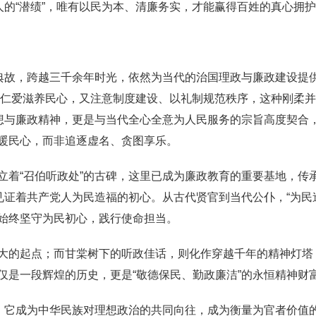
人的“潜绩”，唯有以民为本、清廉务实，才能赢得百姓的真心拥
的典故，跨越三千余年时光，依然为当代的治国理政与廉政建设提
、以仁爱滋养民心，又注意制度建设、以礼制规范秩序，这种刚柔
思想与廉政精神，更是与当代全心全意为人民服务的宗旨高度契合
暖民心，而非追逐虚名、贪图享乐。
立着“召伯听政处”的古碑，这里已成为廉政教育的重要基地，传
见证着共产党人为民造福的初心。从古代贤官到当代公仆，“为民
始终坚守为民初心，践行使命担当。
大的起点；而甘棠树下的听政佳话，则化作穿越千年的精神灯塔
仅是一段辉煌的历史，更是“敬德保民、勤政廉洁”的永恒精神财
义，它成为中华民族对理想政治的共同向往，成为衡量为官者价值