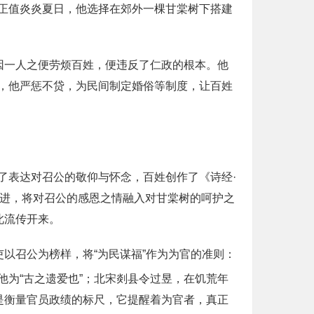
正值炎炎夏日，他选择在郊外一棵甘棠树下搭建
因一人之便劳烦百姓，便违反了仁政的根本。他
，他严惩不贷，为民间制定婚俗等制度，让百姓
。
了表达对召公的敬仰与怀念，百姓创作了《诗经·
层递进，将对召公的感恩之情融入对甘棠树的呵护之
此流传开来。
以召公为榜样，将“为民谋福”作为为官的准则：
他为“古之遗爱也”；北宋剡县令过昱，在饥荒年
是衡量官员政绩的标尺，它提醒着为官者，真正