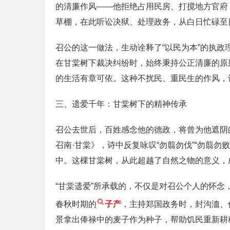
的清廉作风——他拒绝占用民房、打搅地方官府
草棚，在此听讼决狱、处理政务，从白日忙碌至
召公的这一做法，生动诠释了“以民为本”的执
在甘棠树下裁决纠纷时，始终秉持公正清廉的原
的生活有章可依。这种不扰民、重民生的作风，
三、遗爱千年：甘棠树下的精神传承
召公去世后，百姓感念他的德政，将曾为他遮阴
召南·甘棠》，诗中反复咏叹“勿翦勿伐”“勿翦
中。这棵甘棠树，从此超越了自然之物的意义，
“甘棠遗爱”所承载的，不仅是对召公个人的怀念
春秋时期的
子产
，主持郑国政务时，封沟洫、
景拿出俸禄中的麦子作为种子，帮助饥民重新耕