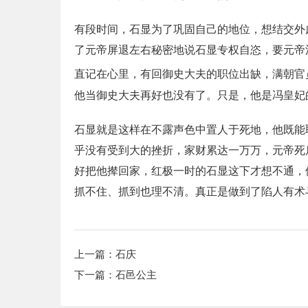
有段时间，石显为了巩固自己的地位，想结交外
了元帝屏退左右秘密地说石显专权自恣，要元帝
直记在心里，有回御史大夫的职位出缺，满朝官
他当御史大夫再好也没有了。只是，他是冯皇妃
石显就是这样在不露声色中置人于死地，他既能
乎没有受到大的挫折，家财累达一万万，元帝死
好把他撵回家，红极一时的石显这下才想不通，
抓不住、抓到也理不清。真正是做到了陷人有术
上一篇：
石庆
下一篇：
石邑公主