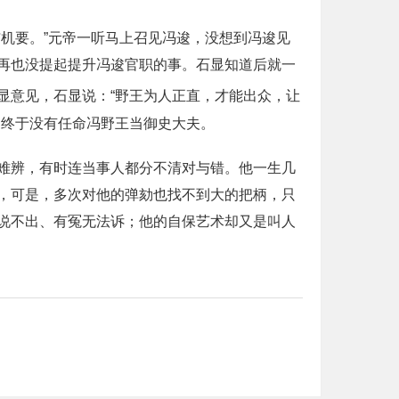
机要。”元帝一听马上召见冯逡，没想到冯逡见
再也没提起提升冯逡官职的事。石显知道后就一
显意见，石显说：“野王为人正直，才能出众，让
，终于没有任命冯野王当御史大夫。
难辨，有时连当事人都分不清对与错。他一生几
，可是，多次对他的弹劾也找不到大的把柄，只
说不出、有冤无法诉；他的自保艺术却又是叫人