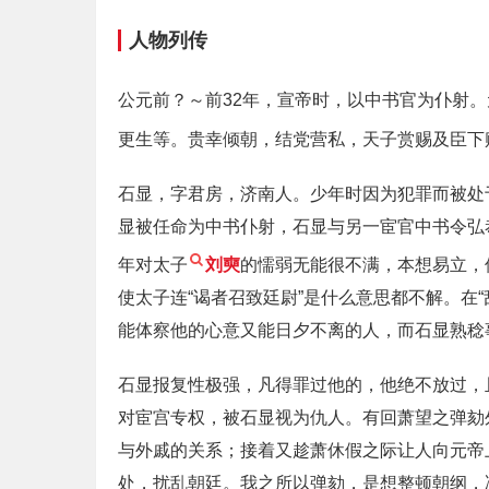
人物列传
公元前？～前32年，宣帝时，以中书官为仆射
更生等。贵幸倾朝，结党营私，天子赏赐及臣下
石显，字君房，济南人。少年时因为犯罪而被处
显被任命为中书仆射，石显与另一宦官中书令弘
年对太子
刘奭
的懦弱无能很不满，本想易立，
使太子连“谒者召致廷尉”是什么意思都不解。在
能体察他的心意又能日夕不离的人，而石显熟稔
石显报复性极强，凡得罪过他的，他绝不放过，
对宦宫专权，被石显视为仇人。有回萧望之弹劾
与外戚的关系；接着又趁萧休假之际让人向元帝
处，扰乱朝廷。我之所以弹劾，是想整顿朝纲，