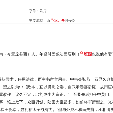
字号：君房
主要成就：西
汉元帝
时佞臣
南（今章丘县西）人。年轻时因犯法受腐刑（
班固
也说他有妻
不甚从儒术，任用法律，而中书宦官用事。中书令弘恭、石显久典
。望之以为中书政本，宜以贤明之选，自武帝游宴后庭，故用宦
重改作，议久不定，出刘更生为宗正。” 石显先后担任中黄门
事，谄上欺下，众臣畏慑。陷害大臣甚多，如前将军萧望之、光
陶恭王爱幸，显拥祐太子颇有力。”但与外戚不和而失势，丞相御