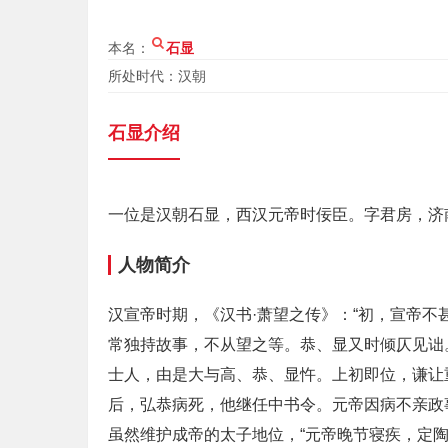
本名：
石显
所处时代：汉朝
石显介绍
一位是汉朝石显，西汉元帝时佞臣。字君房，济
人物简介
汉宣帝时期，《汉书·萧望之传》：“初，宣帝
常独持故事，不从望之等。恭、显又时倾仄见诎
士人，由是大与高、恭、显忤。上初即位，谦让
后，弘恭病死，他继任中书令。元帝因病不亲政
虽然维护成帝的太子地位，“元帝晚节寝疾，定