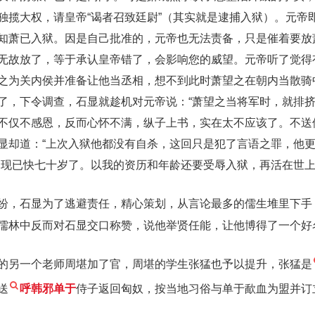
独揽大权，请皇帝“谒者召致廷尉”（其实就是逮捕入狱）。元帝
知萧已入狱。因是自己批准的，元帝也无法责备，只是催着要放
无故放了，等于承认皇帝错了，会影响您的威望。元帝听了觉得
之为关内侯并准备让他当丞相，想不到此时萧望之在朝内当散骑
了，下令调查，石显就趁机对元帝说：“萧望之当将军时，就排
不仅不感恩，反而心怀不满，纵子上书，实在太不应该了。不送
显却道：“上次入狱他都没有自杀，这回只是犯了言语之罪，他更
，现已快七十岁了。以我的资历和年龄还要受辱入狱，再活在世上
纷，石显为了逃避责任，精心策划，从言论最多的儒生堆里下手
儒林中反而对石显交口称赞，说他举贤任能，让他博得了一个好
的另一个老师周堪加了官，周堪的学生张猛也予以提升，张猛是
送
呼韩邪单于
侍子返回匈奴，按当地习俗与单于歃血为盟并订