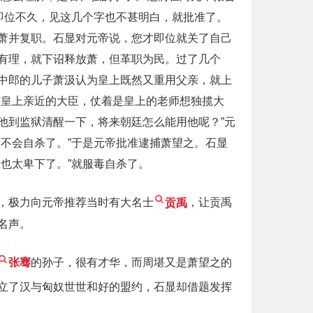
即位不久，见这几个字也不甚明白，就批准了。
萧并复职。石显对元帝说，您才即位就关了自己
有理，就下诏释放萧，但革职为民。过了几个
中郎的儿子萧汲认为皇上既然又重用父亲，就上
挤皇上亲近的大臣，仗着是皇上的老师想独揽大
他到监狱清醒一下，将来朝廷怎么能用他呢？”元
不会自杀了。”于是元帝批准逮捕萧望之。石显
也太卑下了。”就服毒自杀了。
，极力向元帝推荐当时有大名士
贡禹
，让贡禹
名声。
张骞
的孙子，很有才华，而周堪又是萧望之的
立了汉与匈奴世世和好的盟约，石显却借题发挥