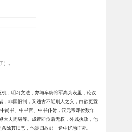
子）。
枢机，明习文法，亦与车骑将军高为表里，论议
者，非国旧制，又违古不近刑人之义，白欲更置
、中尚书、中书官、中书仆射，汉元帝即位数年
禄大夫周堪等。成帝即位后无权，外戚执政，他
史条除其旧恶，他徙归故郡，途中忧懑而死。