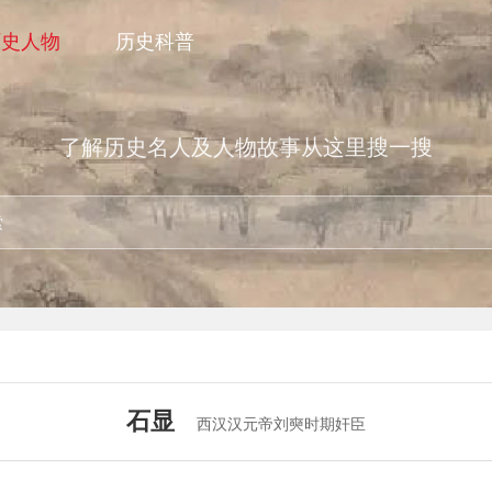
历史人物
历史科普
了解历史名人及人物故事从这里搜一搜
石显
西汉汉元帝刘奭时期奸臣