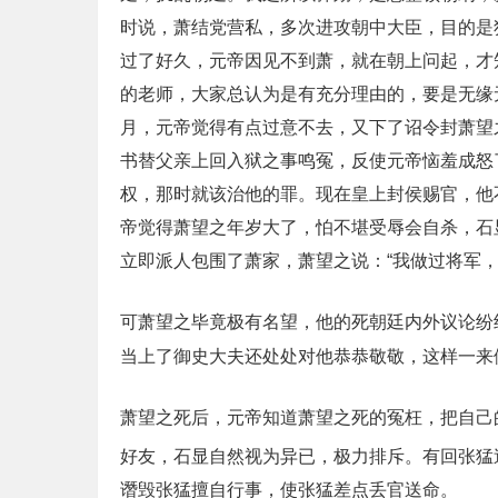
时说，萧结党营私，多次进攻朝中大臣，目的是
过了好久，元帝因见不到萧，就在朝上问起，才
的老师，大家总认为是有充分理由的，要是无缘
月，元帝觉得有点过意不去，又下了诏令封萧望
书替父亲上回入狱之事鸣冤，反使元帝恼羞成怒
权，那时就该治他的罪。现在皇上封侯赐官，他
帝觉得萧望之年岁大了，怕不堪受辱会自杀，石
立即派人包围了萧家，萧望之说：“我做过将军
可萧望之毕竟极有名望，他的死朝廷内外议论纷
当上了御史大夫还处处对他恭恭敬敬，这样一来
萧望之死后，元帝知道萧望之死的冤枉，把自己
好友，石显自然视为异已，极力排斥。有回张猛
谮毁张猛擅自行事，使张猛差点丢官送命。