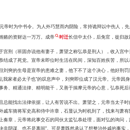
。元帝时为中书令。为人外巧慧而内阴险，常持诡辩以中伤人，
贿赂的资财达一万万。成帝
时迁
长信中太仆，后免官，徙归故
于宫刑（班固亦说他有妻子，萧望之称弘恭是刑人），收入宫中
恭结成了死党。宣帝未即位时生活在民间，深知百姓疾苦，所以
但刘奭的生母是宣帝的患难之妻，他下不了这个决心，他好刑罚
“乱我家者必太子也”的叹息声中，刘奭即位成了汉元帝。元帝因
事务、精通法律、精明能干，又善于揣摩元帝的心意，弘恭死后
且总能找出法律依据，让人有苦说不出。萧望之，元帝当太子时
外戚车骑将军史高和侍中许章，石显认为时机到了，找来与萧有
上奏章，元帝将此事交石的同伙太监弘恭处理，面对弘的询问，
决非阴谋、也不是离间”。可是萧既然承认了想整治外戚的事实