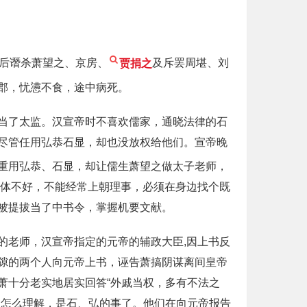
先后谮杀萧望之、京房、
贾捐之
及斥罢周堪、刘
郡，忧懑不食，途中病死。
当了太监。汉宣帝时不喜欢儒家，通晓法律的石
尽管任用弘恭石显，却也没放权给他们。宣帝晚
重用弘恭、石显，却让儒生萧望之做太子老师，
身体不好，不能经常上朝理事，必须在身边找个既
被提拔当了中书令，掌握机要文献。
的老师，汉宣帝指定的元帝的辅政大臣,因上书反
隙的两个人向元帝上书，诬告萧搞阴谋离间皇帝
萧十分老实地居实回答“外戚当权，多有不法之
，怎么理解，是石、弘的事了。他们在向元帝报告