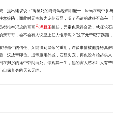
戚，提出建议说：“冯皇妃的哥哥冯逡精明能干，应当在朝中参与
注意提防，而此时元帝极为宠信石显，听了冯逡的话很不高兴，
员都推举冯逡的哥哥
冯野王
担任，元帝也觉得合适，就征求石
的亲哥哥，会不会有人说皇上任人惟亲呢？”这下元帝犯了踌躇
取得儒生的信任、又能得到皇帝的重用，许多事情被他弄得真假
后，汉成帝即位。成帝重用外戚，石显失宠，再也没有抬起头来
倒在归乡的途中郁闷而死。综观其一生，他的害人艺术叫人有苦
与自保其身的天衣无缝。