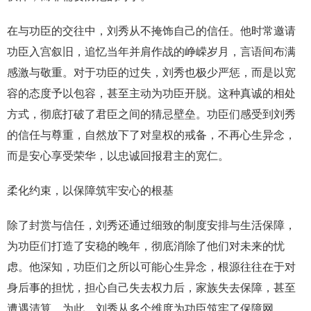
在与功臣的交往中，刘秀从不掩饰自己的信任。他时常邀请
功臣入宫叙旧，追忆当年并肩作战的峥嵘岁月，言语间布满
感激与敬重。对于功臣的过失，刘秀也极少严惩，而是以宽
容的态度予以包容，甚至主动为功臣开脱。这种真诚的相处
方式，彻底打破了君臣之间的猜忌壁垒。功臣们感受到刘秀
的信任与尊重，自然放下了对皇权的戒备，不再心生异念，
而是安心享受荣华，以忠诚回报君主的宽仁。
柔化约束，以保障筑牢安心的根基
除了封赏与信任，刘秀还通过细致的制度安排与生活保障，
为功臣们打造了安稳的晚年，彻底消除了他们对未来的忧
虑。他深知，功臣们之所以可能心生异念，根源往往在于对
身后事的担忧，担心自己失去权力后，家族失去保障，甚至
遭遇清算。为此，刘秀从多个维度为功臣筑牢了保障网。