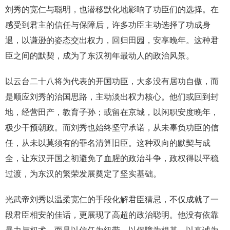
刘秀的宽仁与聪明，也潜移默化地影响了功臣们的选择。在
感受到君主的信任与保障后，许多功臣主动选择了功成身
退，以谦逊的姿态交出权力，回归田园，安享晚年。这种君
臣之间的默契，成为了东汉初年最动人的政治风景。
以云台二十八将为代表的开国功臣，大多没有居功自傲，而
是顺应刘秀的治国思路，主动淡出权力核心。他们或回到封
地，经营田产，教育子孙；或留在京城，以闲职安度晚年，
极少干预朝政。而刘秀也始终坚守承诺，从未辜负功臣的信
任，从未以莫须有的罪名清算旧臣。这种双向的默契与成
全，让东汉开国之初避免了血腥的政治斗争，政权得以平稳
过渡，为东汉的繁荣发展奠定了坚实基础。
光武帝刘秀以温柔宽仁的手段化解君臣猜忌，不仅成就了一
段君臣相安的佳话，更展现了高超的政治聪明。他没有依靠