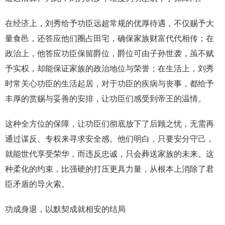
在经济上，刘秀给予功臣远超常规的优厚待遇，不仅赐予大
量食邑，还答应他们圈占田宅，确保家族财富代代相传；在
政治上，他答应功臣保留爵位，爵位可由子孙世袭，虽不赋
予实权，却能保证家族的政治地位与荣誉；在生活上，刘秀
时常关心功臣的生活起居，对于功臣的疾病与丧事，都给予
丰厚的赏赐与妥善的安排，让功臣们感受到帝王的温情。
这种全方位的保障，让功臣们彻底放下了后顾之忧，无需再
通过谋反、专权来寻求安全感。他们明白，只要安分守己，
就能世代享受荣华，而违反忠诚，只会葬送家族的未来。这
种柔化的约束，比强硬的打压更具力量，从根本上消除了君
臣矛盾的导火索。
功成身退，以默契成就相安的结局