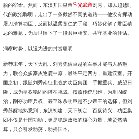
脱的宿命。然而，东汉开国皇帝
光武帝
刘秀，却以超越时
代的政治聪明，走出了一条截然不同的道路——他没有挥动
屠刀清算功臣，反而以温柔宽仁的手段，巧妙化解了君臣猜
忌的难题，为后世留下了一段君臣相安、共守基业的佳话。
洞察时势，以退为进的封赏聪明
新莽末年，天下大乱，刘秀凭借卓越的军事才能与人格魅
力，联合众多豪杰逐鹿中原，最终平定四方，重建汉室。开
国之初，跟随刘秀南征北战的功臣集团，手握重兵、威望日
隆，成为皇权稳固的潜在挑战。按照传统思维，为巩固统
治，削夺功臣兵权、甚至诛杀功臣是不少帝王的选择，但刘
秀苏醒地熟悉到，东汉初建，天下初定，百废待兴，功臣集
团不仅是开国功勋，更是稳定政权的核心力量，若贸然清
算，只会引发动荡，动摇国本。