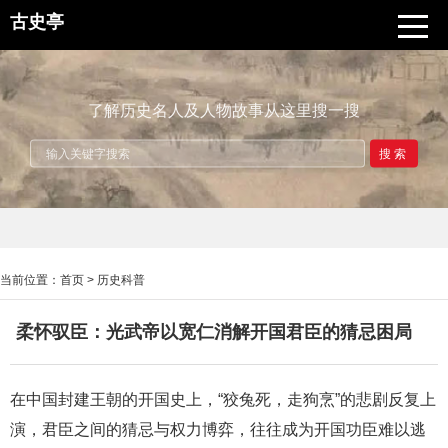
古史亭
了解历史名人及人物故事从这里搜一搜
搜索
当前位置：
首页
>
历史科普
柔怀驭臣：光武帝以宽仁消解开国君臣的猜忌困局
在中国封建王朝的开国史上，“狡兔死，走狗烹”的悲剧反复上
演，君臣之间的猜忌与权力博弈，往往成为开国功臣难以逃