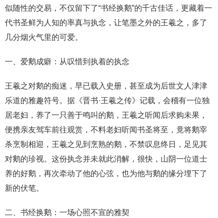
似随性的交易，不仅留下了“书经换鹅”的千古佳话，更藏着一
代书圣鲜为人知的率真与执念，让笔墨之外的王羲之，多了
几分烟火气里的可爱。
一、爱鹅成癖：从叹惜到执着的执念
王羲之对鹅的痴迷，早已载入史册，甚至成为后世文人津津
乐道的雅趣符号。据《晋书·王羲之传》记载，会稽有一位独
居老妇，养了一只善于鸣叫的鹅，王羲之听闻后求购未果，
便携亲友驾车前往观赏，不料老妇听闻书圣将至，竟将鹅宰
杀烹制相迎，王羲之见到烹熟的鹅，不禁叹息终日，足见其
对鹅的珍视。这份执念并未就此消解，很快，山阴一位道士
养的好鹅，再次牵动了他的心弦，也为他与鹅的缘分埋下了
新的伏笔。
二、书经换鹅：一场心照不宣的雅契