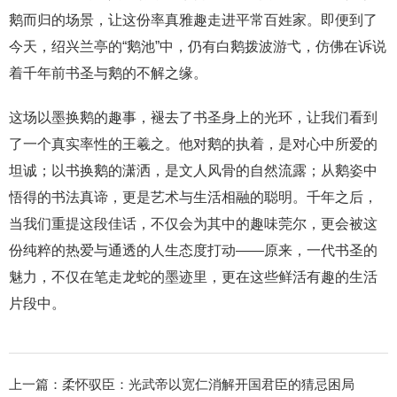
鹅而归的场景，让这份率真雅趣走进平常百姓家。即便到了
今天，绍兴兰亭的“鹅池”中，仍有白鹅拨波游弋，仿佛在诉说
着千年前书圣与鹅的不解之缘。
这场以墨换鹅的趣事，褪去了书圣身上的光环，让我们看到
了一个真实率性的王羲之。他对鹅的执着，是对心中所爱的
坦诚；以书换鹅的潇洒，是文人风骨的自然流露；从鹅姿中
悟得的书法真谛，更是艺术与生活相融的聪明。千年之后，
当我们重提这段佳话，不仅会为其中的趣味莞尔，更会被这
份纯粹的热爱与通透的人生态度打动——原来，一代书圣的
魅力，不仅在笔走龙蛇的墨迹里，更在这些鲜活有趣的生活
片段中。
上一篇：
柔怀驭臣：光武帝以宽仁消解开国君臣的猜忌困局