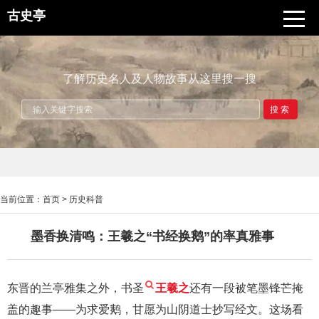
古史亭
了解历史名人及人物故事从这里搜一搜
搜索
当前位置：
首页
>
历史科普
墨香换清鸣：王羲之“书经换鹅”的率真雅事
东晋的兰亭雅集之外，书圣
王羲之
还有一段被笔墨锋芒掩
盖的趣事——为求爱鹅，甘愿为山阴道士抄写经文。这场看