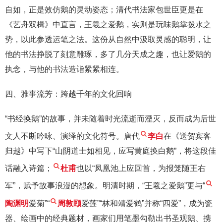
自如，正是效仿鹅的灵动姿态；清代书法家包世臣更是在
《艺舟双楫》中直言，王羲之爱鹅，实则是玩味鹅掌拨水之
势，以此参透运笔之法。这份从自然中汲取灵感的聪明，让
他的书法挣脱了刻意雕琢，多了几分天成之趣，也让爱鹅的
执念，与他的书法造诣紧紧相连。
四、雅事流芳：跨越千年的文化回响
“书经换鹅”的故事，并未随着时光流逝而湮灭，反而成为后世
文人不断吟咏、演绎的文化符号。唐代
李白
在《送贺宾客
归越》中写下“山阴道士如相见，应写黄庭换白鹅”，将这段佳
话融入诗篇；
杜甫
也以“凤凰池上应回首，为报笼随王右
军”，赋予故事浪漫的想象。明清时期，“王羲之爱鹅”更与“
陶渊明
爱菊”“
周敦颐
爱莲”“林和靖爱鹤”并称“四爱”，成为瓷
器、绘画中的经典题材，画家们用笔墨勾勒出书圣观鹅、携