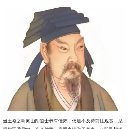
当王羲之听闻山阴道士养有佳鹅，便迫不及待前往观赏，见