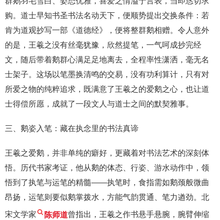
群鹅羽毛雪白、姿态优雅，喜爱之情溢于言表，当即恳切求
购。道士早知书圣书法名动天下，便顺势提出交换条件：若
肯为道观抄写一部《道德经》，便将整群鹅相赠。令人意外
的是，王羲之没有丝毫犹豫，欣然提笔，一气呵成抄完经
文，随后带着鹅群心满足足地离去，全程率性潇洒，毫无名
士架子。这场以笔墨换清鸣的交易，没有功利算计，只有对
所爱之物的纯粹追求，既满意了王羲之的爱鹅之心，也让道
士得偿所愿，成就了一段文人与道士之间的默契雅事。
三、鹅姿入笔：藏在执念里的书法真谛
王羲之爱鹅，并非单纯的癖好，更藏着对书法艺术的深刻体
悟。历代书家考证，他从鹅的体态、行姿、游水动作中，领
悟到了执笔与运笔的精髓——执笔时，食指需如鹅颈般微曲
昂扬，运笔则要似鹅掌拨水，方能气韵贯通、笔力遒劲。北
宋文学家
陈师道
曾指出，王羲之作书悬手悬腕，腕臂伸缩