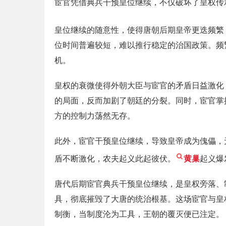
宦官凭借典兵干预皇位继续，不仅破坏了皇权传
皇位继续的随意性，使得唐朝后期皇帝更迭频繁
位时间普遍较短，难以推行稳定的治国政策。频
机。
皇权的衰微使得外朝大臣与宦官的矛盾日益激化
的局面，反而加剧了朝廷的分裂。同时，宦官掌
方的控制力荡然无存。
此外，宦官干预皇位继续，导致皇帝成为傀儡，
盾不断激化，农夫起义此起彼伏。
黄巢
起义爆
唐代后期宦官典兵干预皇位继续，是皇权旁落、
具，彻底摧毁了大唐的统治根基。这场宦官与皇
制衡，当制度沦为工具，王朝的覆灭便已注定。