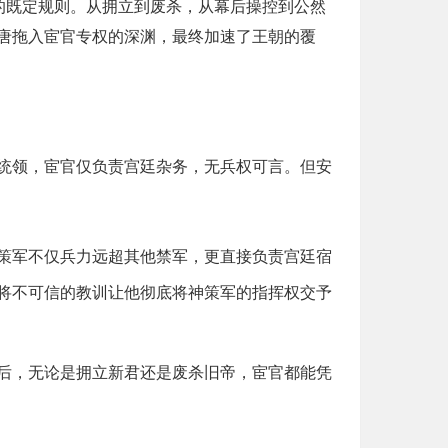
的既定规则。从拥立到废杀，从幕后操控到公然
唐拖入宦官专权的深渊，最终加速了王朝的覆
统领，宦官仅负责宫廷杂务，无兵权可言。但安
策军不仅兵力远超其他禁军，更直接负责宫廷宿
将不可信的教训让他彻底将神策军的指挥权交予
。
后，无论是拥立新君还是废杀旧帝，宦官都能凭