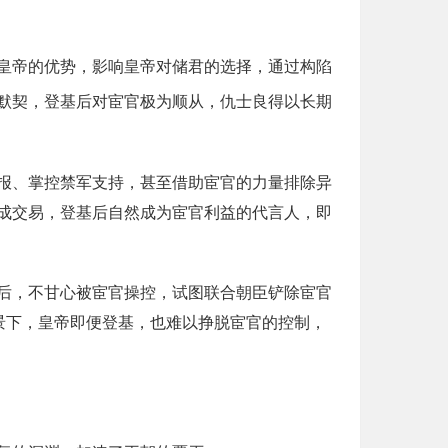
皇帝的优势，影响皇帝对储君的选择，通过构陷
默契，登基后对宦官极为顺从，仇士良得以长期
报、掌控禁军支持，甚至借助宦官的力量排除异
成交易，登基后自然成为宦官利益的代言人，即
后，不甘心被宦官操控，试图联合朝臣铲除宦官
景下，皇帝即便登基，也难以挣脱宦官的控制，