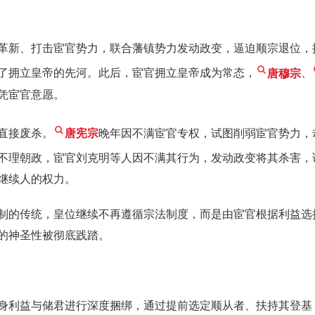
革新、打击宦官势力，联合藩镇势力发动政变，逼迫顺宗退位，拥
了拥立皇帝的先河。此后，宦官拥立皇帝成为常态，
唐穆宗
、
凭宦官意愿。
直接废杀。
唐宪宗
晚年因不满宦官专权，试图削弱宦官势力，
不理朝政，宦官刘克明等人因不满其行为，发动政变将其杀害，
继续人的权力。
制的传统，皇位继续不再遵循宗法制度，而是由宦官根据利益选
的神圣性被彻底践踏。
身利益与储君进行深度捆绑，通过提前选定顺从者、扶持其登基