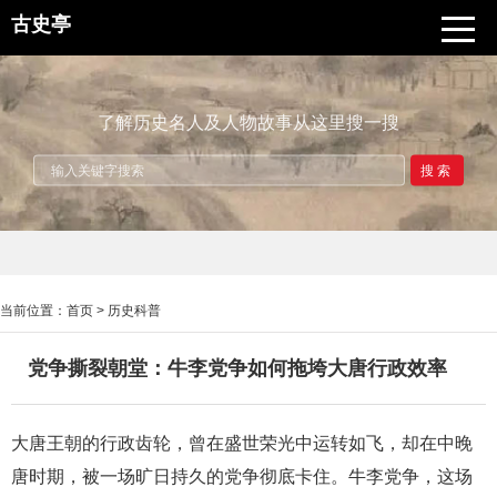
古史亭
了解历史名人及人物故事从这里搜一搜
搜索
当前位置：
首页
>
历史科普
党争撕裂朝堂：牛李党争如何拖垮大唐行政效率
大唐王朝的行政齿轮，曾在盛世荣光中运转如飞，却在中晚
唐时期，被一场旷日持久的党争彻底卡住。牛李党争，这场