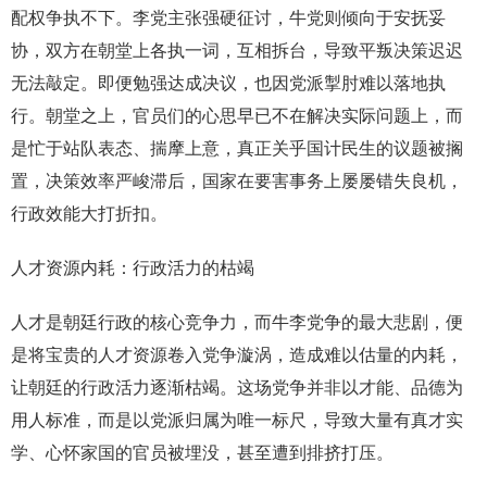
配权争执不下。李党主张强硬征讨，牛党则倾向于安抚妥
协，双方在朝堂上各执一词，互相拆台，导致平叛决策迟迟
无法敲定。即便勉强达成决议，也因党派掣肘难以落地执
行。朝堂之上，官员们的心思早已不在解决实际问题上，而
是忙于站队表态、揣摩上意，真正关乎国计民生的议题被搁
置，决策效率严峻滞后，国家在要害事务上屡屡错失良机，
行政效能大打折扣。
人才资源内耗：行政活力的枯竭
人才是朝廷行政的核心竞争力，而牛李党争的最大悲剧，便
是将宝贵的人才资源卷入党争漩涡，造成难以估量的内耗，
让朝廷的行政活力逐渐枯竭。这场党争并非以才能、品德为
用人标准，而是以党派归属为唯一标尺，导致大量有真才实
学、心怀家国的官员被埋没，甚至遭到排挤打压。