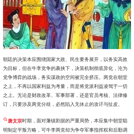
朝廷的决策本应围绕国家大政、民生要务展开，以务实高效
为目标，但在牛李党争的裹挟下，决策机制彻底异化，沦为
党争博弈的战场，务实谋政的空间被完全挤压。两党在朝堂
之上，不再以国家利益为考量，而是将党派利益凌驾于一切
之上。无论是财政改革、军事部署，还是官员考核、法律修
订，只要涉及两党分歧，必然陷入无休止的攻讦与扯皮。
唐文宗
时期，面对藩镇割据的严重局势，本应集中朝堂聪
明制定平叛方略，可牛李两党却为争夺军事指挥权和后勤调