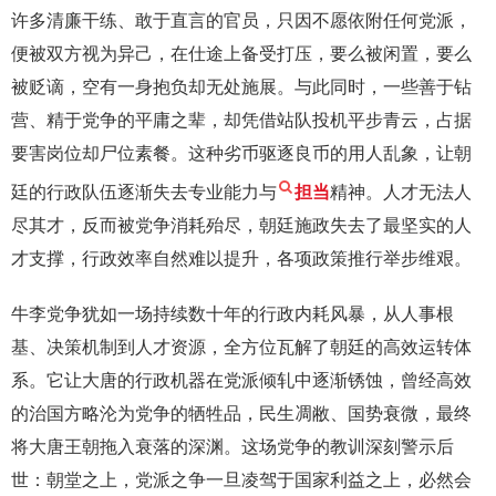
许多清廉干练、敢于直言的官员，只因不愿依附任何党派，
便被双方视为异己，在仕途上备受打压，要么被闲置，要么
被贬谪，空有一身抱负却无处施展。与此同时，一些善于钻
营、精于党争的平庸之辈，却凭借站队投机平步青云，占据
要害岗位却尸位素餐。这种劣币驱逐良币的用人乱象，让朝
廷的行政队伍逐渐失去专业能力与
担当
精神。人才无法人
尽其才，反而被党争消耗殆尽，朝廷施政失去了最坚实的人
才支撑，行政效率自然难以提升，各项政策推行举步维艰。
牛李党争犹如一场持续数十年的行政内耗风暴，从人事根
基、决策机制到人才资源，全方位瓦解了朝廷的高效运转体
系。它让大唐的行政机器在党派倾轧中逐渐锈蚀，曾经高效
的治国方略沦为党争的牺牲品，民生凋敝、国势衰微，最终
将大唐王朝拖入衰落的深渊。这场党争的教训深刻警示后
世：朝堂之上，党派之争一旦凌驾于国家利益之上，必然会