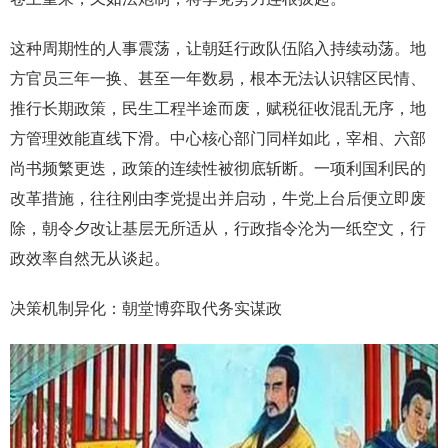
这种周期性的人事震荡，让朝廷行政队伍陷入持续动荡。地
方官员三年一换、甚至一年数易，根本无法认识辖区民情、
推行长期政策，民生工程半途而废，赋税征收混乱无序，地
方管理效能直线下滑。中心核心部门同样如此，宰相、六部
尚书频繁更迭，政策的连续性被彻底斩断。一项利国利民的
改革措施，往往刚由李党提出并启动，牛党上台后便立即废
除，朝令夕改让基层无所适从，行政指令沦为一纸空文，行
政效率自然无从谈起。
决策机制异化：朝堂博弈取代务实谋政