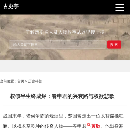
古史亭
了解历史名人及人物故事从这里搜一搜
搜索
当前位置：
首页
>
历史科普
权倾半生终成烬：春申君的兴衰路与权欲悲歌
战国末年，诸侯争霸的烽烟里，楚国曾走出一位以智谋挽狂
澜、以权术掌乾坤的传奇人物——春申君
黄歇
。他出身寒