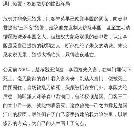
满门倾覆：权欲散尽的惨烈终局
危机并非毫无预兆，门客朱英早已察觉李园的阴谋，向春申
君提出“三不妄”预警，建议他先发制人铲除李园，甚至主动请
缨愿做诛杀李园之人。但被权力蒙蔽双眼的春申君，认定李
园是受自己提携的软弱之人，断然拒绝了朱英的劝谏。朱英
见劝说无果，预感大祸临头，只得连夜逃亡。
公元前238年，楚考烈王病逝，李园抢先入宫，在棘门埋伏下
死士。毫无防御的春申君入宫奔丧，刚踏入宫门，便被死士
团团围住，当场被乱刀砍死，头颅被扔在宫门外。李园为绝
后患，随即派人诛杀春申君满门，曾经权倾楚国、门客三千
的春申君一族，就此彻底覆灭。这位曾凭一己之力撑起楚国
江山的权臣，最终倒在了自己亲手搭建的权力陷阱里，以最
惨烈的方式，为自己的人生画上了句点。