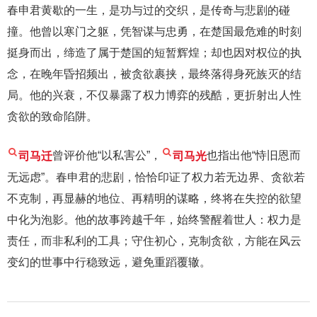
春申君黄歇的一生，是功与过的交织，是传奇与悲剧的碰
撞。他曾以寒门之躯，凭智谋与忠勇，在楚国最危难的时刻
挺身而出，缔造了属于楚国的短暂辉煌；却也因对权位的执
念，在晚年昏招频出，被贪欲裹挟，最终落得身死族灭的结
局。他的兴衰，不仅暴露了权力博弈的残酷，更折射出人性
贪欲的致命陷阱。
司马迁
曾评价他“以私害公”，
司马光
也指出他“恃旧恩而
无远虑”。春申君的悲剧，恰恰印证了权力若无边界、贪欲若
不克制，再显赫的地位、再精明的谋略，终将在失控的欲望
中化为泡影。他的故事跨越千年，始终警醒着世人：权力是
责任，而非私利的工具；守住初心，克制贪欲，方能在风云
变幻的世事中行稳致远，避免重蹈覆辙。