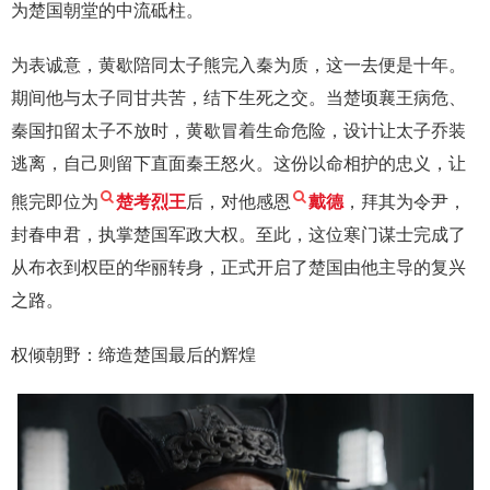
为楚国朝堂的中流砥柱。
为表诚意，黄歇陪同太子熊完入秦为质，这一去便是十年。
期间他与太子同甘共苦，结下生死之交。当楚顷襄王病危、
秦国扣留太子不放时，黄歇冒着生命危险，设计让太子乔装
逃离，自己则留下直面秦王怒火。这份以命相护的忠义，让
熊完即位为
楚考烈王
后，对他感恩
戴德
，拜其为令尹，
封春申君，执掌楚国军政大权。至此，这位寒门谋士完成了
从布衣到权臣的华丽转身，正式开启了楚国由他主导的复兴
之路。
权倾朝野：缔造楚国最后的辉煌