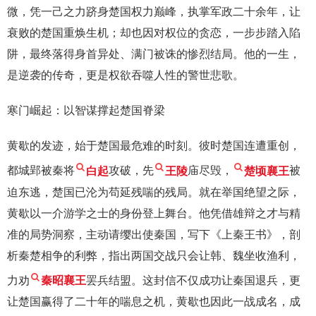
微，凭一己之力跻身楚国权力巅峰，执掌军政二十余年，让
衰败的楚国重焕生机；却也因对权位的贪恋，一步步踏入陷
阱，最终落得身首异处、满门被诛的惨烈结局。他的一生，
是逆袭的传奇，更是权欲吞噬人性的警世悲歌。
寒门崛起：以智谋撑起楚国脊梁
黄歇的发迹，始于楚国最危难的时刻。彼时楚国连遭重创，
都城郢被秦将
白起
攻破，先
王陵
庙尽毁，
楚顷襄王
被
迫东逃，楚国已沦为苟延残喘的残局。就在举国绝望之际，
黄歇以一介游学之士的身份登上舞台。他凭借雄辩之才与精
准的局势洞察，主动请缨出使秦国，写下《上秦王书》，剖
析秦楚相争的利弊，指出两国交战只会让韩、魏坐收渔利，
力劝
秦昭襄王
罢兵结盟。这封信不仅成功让秦国退兵，更
让楚国赢得了二十年的喘息之机，黄歇也因此一战成名，成