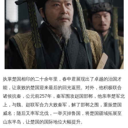
执掌楚国相印的二十余年里，春申君展现出了卓越的治国才
能，让衰败的楚国迎来最后的回光返照。对外，他积极联合
诸侯抗秦，公元前257年，秦军围攻赵国邯郸，他亲率楚军北
上，与魏、赵联军合力大败秦军，解了邯郸之围，重振楚国
威名；随后又率军北伐，一举灭掉鲁国，将楚国疆域拓展至
山东半岛，让楚国的国际地位大幅提升。