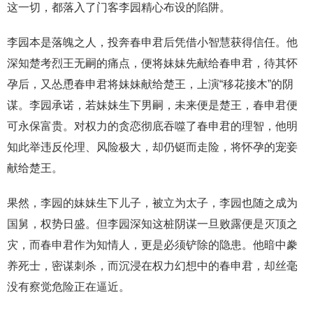
这一切，都落入了门客李园精心布设的陷阱。
李园本是落魄之人，投奔春申君后凭借小智慧获得信任。他
深知楚考烈王无嗣的痛点，便将妹妹先献给春申君，待其怀
孕后，又怂恿春申君将妹妹献给楚王，上演“移花接木”的阴
谋。李园承诺，若妹妹生下男嗣，未来便是楚王，春申君便
可永保富贵。对权力的贪恋彻底吞噬了春申君的理智，他明
知此举违反伦理、风险极大，却仍铤而走险，将怀孕的宠妾
献给楚王。
果然，李园的妹妹生下儿子，被立为太子，李园也随之成为
国舅，权势日盛。但李园深知这桩阴谋一旦败露便是灭顶之
灾，而春申君作为知情人，更是必须铲除的隐患。他暗中豢
养死士，密谋刺杀，而沉浸在权力幻想中的春申君，却丝毫
没有察觉危险正在逼近。