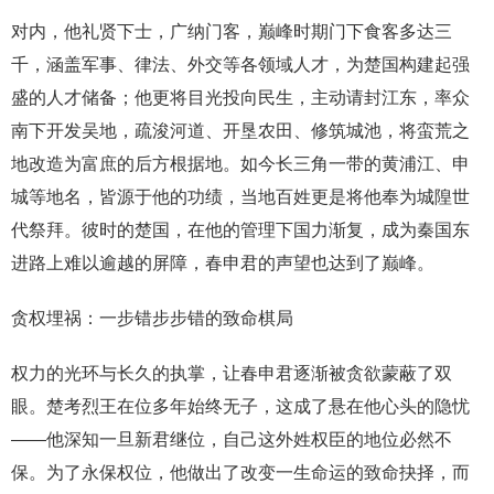
对内，他礼贤下士，广纳门客，巅峰时期门下食客多达三
千，涵盖军事、律法、外交等各领域人才，为楚国构建起强
盛的人才储备；他更将目光投向民生，主动请封江东，率众
南下开发吴地，疏浚河道、开垦农田、修筑城池，将蛮荒之
地改造为富庶的后方根据地。如今长三角一带的黄浦江、申
城等地名，皆源于他的功绩，当地百姓更是将他奉为城隍世
代祭拜。彼时的楚国，在他的管理下国力渐复，成为秦国东
进路上难以逾越的屏障，春申君的声望也达到了巅峰。
贪权埋祸：一步错步步错的致命棋局
权力的光环与长久的执掌，让春申君逐渐被贪欲蒙蔽了双
眼。楚考烈王在位多年始终无子，这成了悬在他心头的隐忧
——他深知一旦新君继位，自己这外姓权臣的地位必然不
保。为了永保权位，他做出了改变一生命运的致命抉择，而