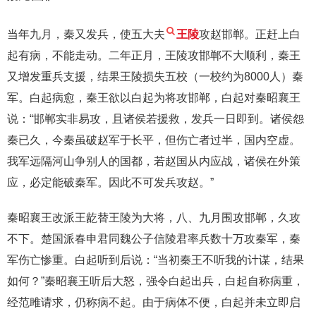
当年九月，秦又发兵，使五大夫
王陵
攻赵邯郸。正赶上白
起有病，不能走动。二年正月，王陵攻邯郸不大顺利，秦王
又增发重兵支援，结果王陵损失五校（一校约为8000人）秦
军。白起病愈，秦王欲以白起为将攻邯郸，白起对秦昭襄王
说：“邯郸实非易攻，且诸侯若援救，发兵一日即到。诸侯怨
秦已久，今秦虽破赵军于长平，但伤亡者过半，国内空虚。
我军远隔河山争别人的国都，若赵国从内应战，诸侯在外策
应，必定能破秦军。因此不可发兵攻赵。”
秦昭襄王改派王龁替王陵为大将，八、九月围攻邯郸，久攻
不下。楚国派春申君同魏公子信陵君率兵数十万攻秦军，秦
军伤亡惨重。白起听到后说：“当初秦王不听我的计谋，结果
如何？”秦昭襄王听后大怒，强令白起出兵，白起自称病重，
经范雎请求，仍称病不起。由于病体不便，白起并未立即启