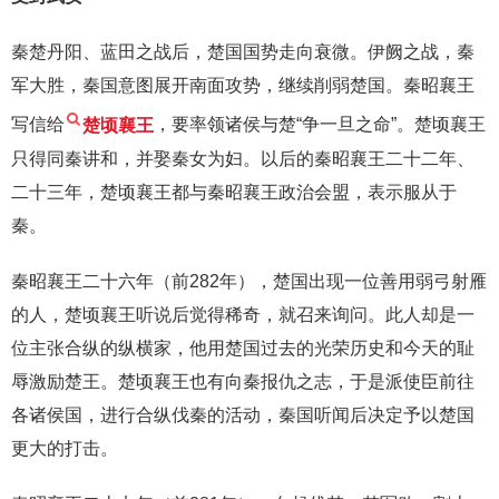
秦楚丹阳、蓝田之战后，楚国国势走向衰微。伊阙之战，秦
军大胜，秦国意图展开南面攻势，继续削弱楚国。秦昭襄王
写信给
楚顷襄王
，要率领诸侯与楚“争一旦之命”。楚顷襄王
只得同秦讲和，并娶秦女为妇。以后的秦昭襄王二十二年、
二十三年，楚顷襄王都与秦昭襄王政治会盟，表示服从于
秦。
秦昭襄王二十六年（前282年），楚国出现一位善用弱弓射雁
的人，楚顷襄王听说后觉得稀奇，就召来询问。此人却是一
位主张合纵的纵横家，他用楚国过去的光荣历史和今天的耻
辱激励楚王。楚顷襄王也有向秦报仇之志，于是派使臣前往
各诸侯国，进行合纵伐秦的活动，秦国听闻后决定予以楚国
更大的打击。