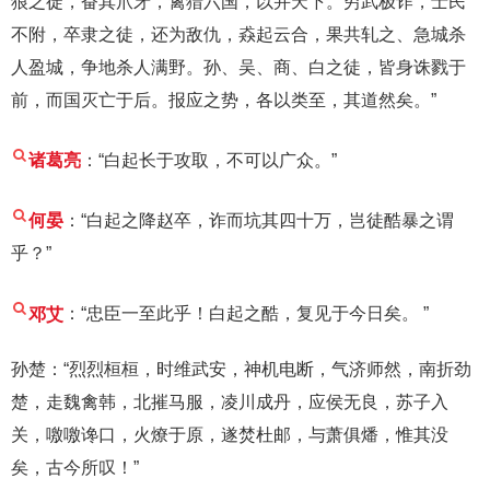
狼之徒，奋其爪牙，禽猎六国，以并天下。穷武极诈，士民
不附，卒隶之徒，还为敌仇，猋起云合，果共轧之、急城杀
人盈城，争地杀人满野。孙、吴、商、白之徒，皆身诛戮于
前，而国灭亡于后。报应之势，各以类至，其道然矣。”
诸葛亮
：“白起长于攻取，不可以广众。”
何晏
：“白起之降赵卒，诈而坑其四十万，岂徒酷暴之谓
乎？”
邓艾
：“忠臣一至此乎！白起之酷，复见于今日矣。 ”
孙楚：“烈烈桓桓，时维武安，神机电断，气济师然，南折劲
楚，走魏禽韩，北摧马服，凌川成丹，应侯无良，苏子入
关，噭噭谗口，火燎于原，遂焚杜邮，与萧俱燔，惟其没
矣，古今所叹！”