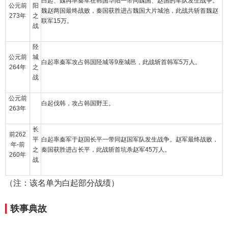
白起、魏冉率秦军在韩国华阳一带同魏国、赵国的军队发生战争。
公元前
阳
魏赵两国最终战败，秦国获胜进占魏国大片城池，此战共斩首魏赵
273年
之
联军15万。
战
陉
公元前
城
白起率秦军攻占韩国陉城等9座城邑，此战斩首韩军5万人。
264年
之
战
公元前
白起伐韩，攻占韩国野王。
263年
长
前262
平
白起率秦军于赵国长平一带同赵国军队发生战争。赵军最终战败，
年-前
之
秦国获胜进占长平，此战斩首坑杀赵军45万人。
260年
战
（注：该名单为白起部分战绩）
轶事典故