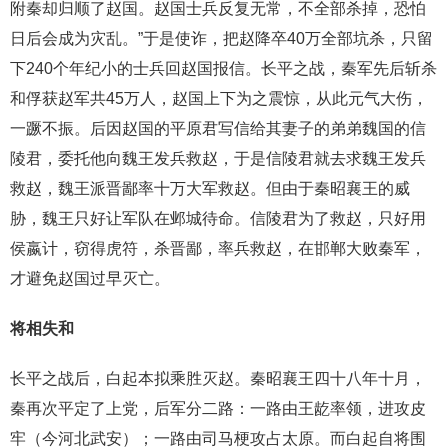
附秦却归顺了赵国。赵国士兵反复无常，不全部杀掉，恐怕
日后会成为灾乱。”于是使诈，把赵降卒40万全部坑杀，只留
下240个年纪小的士兵回赵国报信。长平之战，秦军先后斩杀
和俘获赵军共45万人，赵国上下为之震惊，从此元气大伤，
一蹶不振。后因赵国的平原君写信给其妻子的弟弟魏国的信
陵君，委托他向魏王发兵救赵，于是信陵君就去求魏王发兵
救赵，魏王派晋鄙率十万大军救赵。但由于秦昭襄王的威
胁，魏王只好让军队在邺城待命。信陵君为了救赵，只好用
侯嬴计，窃得虎符，杀晋鄙，率兵救赵，在邯郸大败秦军，
才避免赵国过早灭亡。
将相失和
长平之战后，白起本拟乘胜灭赵。秦昭襄王四十八年十月，
秦再次平定了上党，后军分二路：一路由王龁率领，进攻皮
牢（今河北武安）；一路由司马梗攻占太原。而白起自将围