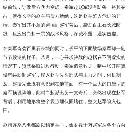
结前线，导致后方兵力空虚，秦军趁赵军没有防备，将其夺
占，使得长平的赵军与后方断绝，这是赵军陷入危机的开
端。秦军出其不意的穿插到赵军背后，袭占百里石长城防
线，反应出白起一贯的战术风格，深藏不露，避实击虚。
在秦军奇袭百里石长城的同时，长平的正面战场秦军却一副
节节败退的样子。八月，一心寻求决战的赵括在不明虚实的
情况下，贸然采取进攻行动，秦军假意败走，暗中张开两翼
设奇兵胁制赵军，楔入赵军先头部队与主力之间，伺机割
裂。赵括完全没有意识到在他前面，有一个巨大的口袋型的
秦军预设阵地，此时白起派出另一支奇兵，突然出现在赵军
背后，利用地形将整个袋形埋伏圈堵住，整支赵军陷入包
围。
赵括连杀八名都尉以稳定军心，命令数十万赵军从各个方向