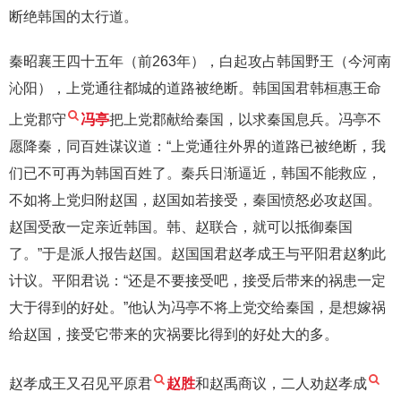
断绝韩国的太行道。
秦昭襄王四十五年（前263年），白起攻占韩国野王（今河南
沁阳），上党通往都城的道路被绝断。韩国国君韩桓惠王命
上党郡守
冯亭
把上党郡献给秦国，以求秦国息兵。冯亭不
愿降秦，同百姓谋议道：“上党通往外界的道路已被绝断，我
们已不可再为韩国百姓了。秦兵日渐逼近，韩国不能救应，
不如将上党归附赵国，赵国如若接受，秦国愤怒必攻赵国。
赵国受敌一定亲近韩国。韩、赵联合，就可以抵御秦国
了。”于是派人报告赵国。赵国国君赵孝成王与平阳君赵豹此
计议。平阳君说：“还是不要接受吧，接受后带来的祸患一定
大于得到的好处。”他认为冯亭不将上党交给秦国，是想嫁祸
给赵国，接受它带来的灾祸要比得到的好处大的多。
赵孝成王又召见平原君
赵胜
和赵禹商议，二人劝赵孝成