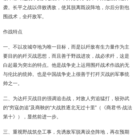
袭。长平之战以佯败诱敌，使其脱离既设阵地，尔后分割包
围战术，全歼敌军。
作战特点
一、不以攻城夺地为唯一目标，而是以歼敌有生力量作为主
要目的的歼灭战思想，而且善于野战进攻，战必求歼，这是
白起最为突出的特点。他是战争史上运用围歼战术作战的无
与伦比的统帅。也是中国战争史上很善于打歼灭战的军事统
帅之一。
二、为达歼灭战目的强调追击战，对敌人穷追猛打，较孙武
的“穷寇勿追”及商鞅的“大战胜逐北无过十里”（《商君书·战法
第十》），显然前进一步。
三、重视野战筑垒工事，先诱敌军脱离设垒阵地，再在预期