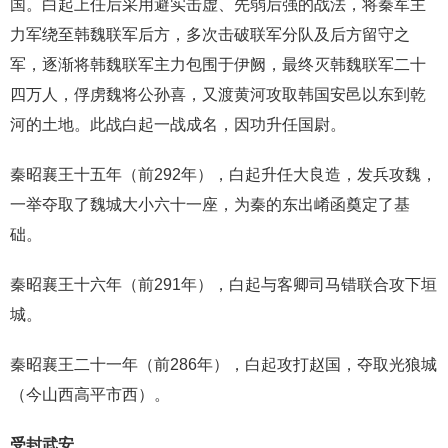
国。白起上任后采用避实击虚、先弱后强的战法，将秦军主
力军绕至韩魏联军后方，多次击破联军分队及后方留守之
军，逐渐将韩魏联军主力包围于伊阙，最终灭韩魏联军二十
四万人，俘虏魏将公孙喜，又渡黄河攻取韩国安邑以东到乾
河的土地。此战白起一战成名，因功升任国尉。
秦昭襄王十五年（前292年），白起升任大良造，发兵攻魏，
一举夺取了魏城大小六十一座，为秦的东出崤函奠定了基
础。
秦昭襄王十六年（前291年），白起与客卿司马错联合攻下垣
城。
秦昭襄王二十一年（前286年），白起攻打赵国，夺取光狼城
（今山西高平市西）。
受封武安