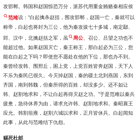
攻邯郸。韩国和赵国惊恐万分，派苏代用重金贿赂秦相应侯
范雎
说：“白起擒杀赵括，围攻邯郸，赵国一亡，秦就可以
称帝，白起也将封为三公，他为秦攻拔七十多城，南定鄢、
郢、汉中，北擒赵括之军，虽
周公
、召公、吕望之功也不
能超过他。如果赵国灭亡，秦王称王，那白起必为三公，您
能在白起之下吗？即使您不愿处在他的下位，那也办不到。
秦曾经攻韩、围邢丘，困上党，上党百姓皆奔赵国，天下人
不乐为秦民已很久。今灭掉赵国，秦的疆土北到燕国，东到
齐国，南到韩魏，但秦所得的百姓，却没多少。还不如让
韩、赵割地求和，不让白起再得灭赵之功。”于是范雎以秦兵
疲惫，急待休养为由，请求允许韩、赵割地求和。秦昭襄王
应允。韩割垣雍，赵割六城以求和，正月皆休兵。白起闻知
此事，从此与范雎结下仇怨。
赐死杜邮