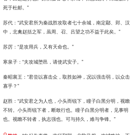
死于杜邮。”
苏代：“武安君所为秦战胜攻取者七十余城，南定鄢、郢、汉
中，北禽赵括之军，虽周、召、吕望之功不益于此矣。”
苏厉：“是攻用兵，又有天命也。”
寒泉子：“夫攻城堕邑，请使武安子。”
秦昭襄王：“君尝以寡击众，取胜如神，况以强击弱，以众击
寡乎？”
赵胜：“武安君之为人也，小头而锐下，瞳子白黑分明，视瞻
不转。小头而锐下者，断敢行也。瞳子白黑分明者，见事明
也。视瞻不转者，执志强也。可与持久，难与争锋。”