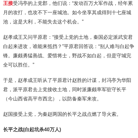
王接
受冯亭的上党郡，他们说：“发动百万大军作战，经年累
月的攻打，也攻不下一座城池。如今坐享其成得到十七座城
池，这是大利，不能失去这个机会。”
赵孝成王又问平原君：“接受上党的土地，秦国必定派武安君
白起来进攻，谁能来抵挡？”平原君回答说：“别人难与白起争
锋。廉颇勇猛善战、爱惜将士，野战不如白起，但是守城完
全可以胜任。”
于是，赵孝成王听从了平原君计赵胜的计谋，封冯亭为华阳
君，派平原君去上党接收土地，同时派廉颇率军驻守长平
（今山西省高平市西北），以防备秦军来攻。
赵国接受上党，为秦赵两国的长平之战点燃了导火索。
长平之战(白起坑杀40万人)