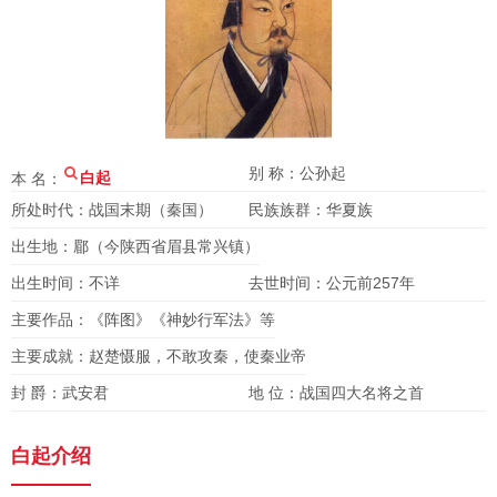
别 称：公孙起
本 名：
白起
所处时代：战国末期（秦国）
民族族群：华夏族
出生地：郿（今陕西省眉县常兴镇）
出生时间：不详
去世时间：公元前257年
主要作品：《阵图》《神妙行军法》等
主要成就：赵楚慑服，不敢攻秦，使秦业帝
封 爵：武安君
地 位：战国四大名将之首
白起介绍