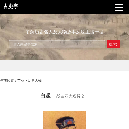
古史亭
了解历史名人及人物故事从这里搜一搜
搜索
当前位置：
首页
>
历史人物
白起
战国四大名将之一