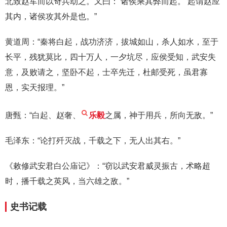
北致赵军而以奇兵劫之。又曰：‘诸侯乘其弊而起。’起谓赵应
其内，诸侯攻其外是也。”
黄道周：“秦将白起，战功济济，拔城如山，杀人如水，至于
长平，残犹莫比，四十万人，一夕坑尽，应侯受知，武安失
意，及败请之，坚卧不起，士卒先迁，杜邮受死，虽君寡
恩，实天报理。”
唐甄：“白起、赵奢、
乐毅
之属，神于用兵，所向无敌。”
毛泽东：“论打歼灭战，千载之下，无人出其右。”
《敕修武安君白公庙记》：“窃以武安君威灵振古，术略超
时，播千载之英风，当六雄之敌。”
史书记载