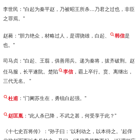
李世民：“白起为秦平赵，乃被昭王所杀…乃君之过也，非臣
之罪焉。”
赵蕤：“胆力绝众，材略过人，是谓骁雄，白起、
韩信
是
也。”
司马贞：“白起、王翦，俱善用兵。递为秦将，拔齐破荆。赵
任马服，长平遂阬。楚陷
李信
，霸上卒行。贲、离继出，
三代无名。 ”
杜甫
：“门阑苏生在，勇锐白起强。”
赵匡胤
：“此人杀已降，不武之甚，何受享于此？”
《十七史百将传》：“孙子曰：‘以利动之，以本待之。’起佯