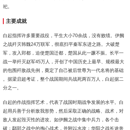
祀。
主要成就
白起指挥许多重要战役，平生大小70余战，没有败绩。伊阙
之战歼灭韩魏24万联军，彻底扫平秦军东进之路。大破楚
军，攻入郢都，迫使楚国迁都，楚国从此一蹶不振。长平一
战一举歼灭赵军45万人，开创了中国历史上最早、规模最大
的包围歼敌战先例，奠定了自己被后世尊为一代名将的基础
。据梁启超考证，整个战国期间共战死两百万人，白起据二
分之一。
白起的作战指挥艺术，代表了战国时期战争发展的水平。白
起用兵善于分析敌我形势，然后采取正确的战略、战术，对
敌人发起毁灭性的进攻。如伊阙之战中集中兵力，各个击
破；鄢郢之战中的掏心战术，并附以水攻；华阳之战长途奔