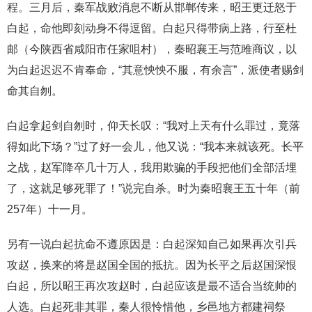
程。三月后，秦军战败消息不断从邯郸传来，昭王更迁怒于
白起，命他即刻动身不得逗留。白起只得带病上路，行至杜
邮（今陕西省咸阳市任家咀村），秦昭襄王与范雎商议，以
为白起迟迟不肯奉命，“其意怏怏不服，有余言”，派使者赐剑
命其自刎。
白起拿起剑自刎时，仰天长叹：“我对上天有什么罪过，竟落
得如此下场？”过了好一会儿，他又说：“我本来就该死。长平
之战，赵军降卒几十万人，我用欺骗的手段把他们全部活埋
了，这就足够死罪了！”说完自杀。时为秦昭襄王五十年（前
257年）十一月。
另有一说白起抗命不遵原因是：白起深知自己如果再次引兵
攻赵，换来的将是赵国全国的抵抗。因为长平之后赵国深恨
白起，所以昭王再次攻赵时，白起应该是最不适合当统帅的
人选。白起死非其罪，秦人很怜惜他，乡邑地方都建祠祭