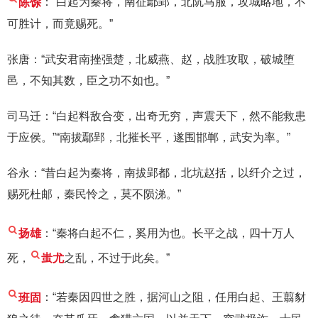
陈馀
：“白起为秦将，南征鄢郢，北阬马服，攻城略地，不
可胜计，而竟赐死。”
张唐：“武安君南挫强楚，北威燕、赵，战胜攻取，破城堕
邑，不知其数，臣之功不如也。”
司马迁：“白起料敌合变，出奇无穷，声震天下，然不能救患
于应侯。”“南拔鄢郢，北摧长平，遂围邯郸，武安为率。”
谷永：“昔白起为秦将，南拔郢都，北坑赵括，以纤介之过，
赐死杜邮，秦民怜之，莫不陨涕。”
扬雄
：“秦将白起不仁，奚用为也。长平之战，四十万人
死，
蚩尤
之乱，不过于此矣。”
班固
：“若秦因四世之胜，据河山之阻，任用白起、王翦豺