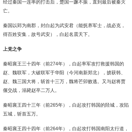
经过秦国一连串的打击后，楚国一蹶不振，直到最后被秦灭
亡。
秦国以郢为南郡，封白起为武安君（能抚养军士，战必克，
得百姓安集，故号武安），白起名震天下。
上党之争
秦昭襄王三十四年（前274年），白起率军攻打救援韩国的
赵、魏联军，大破联军于华阳（今河南新郑北），掳获韩、
赵、魏三国大将，斩首十三万，魏将芒卯败逃。又与赵将贾
偃交战，溺毙赵卒二万人。
秦昭襄王四十三年（前265年），白起攻打韩国的陉城，攻陷
五城，斩首五万。
秦昭襄王四十四年（前264年），白起攻打韩国南阳太行道，