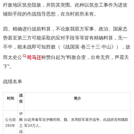
歼敌地区筑垒阻敌，并防其突围。此种以筑垒工事作为进攻
辅助手段的作战指导思想，在当时前所未有。
四、精确进行战前料算，不论敌我双方军事、政治、国家态
势甚至第三方可能采取的应对手段等等皆有精确料算，无一
不中，能未战即可知胜败（《战国策·卷三十三·中山》），故
而太史公
司马迁
称赞白起为“料敌合变，出奇无穷，声震天
下”。
战绩名单
战
时间
简介
役
伊
公元前
阙
白起率秦军在伊阙同韩、魏、东周联军展开战争。此战斩首韩魏联
293年
之
军24万人。
战