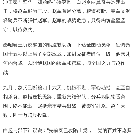
冲击秦军壁垒，却始终不得突围。白起令两翼奇兵迅速出
击，将赵军截为三段。赵军首尾分离，粮道被断。秦军又派
轻骑兵不断骚扰赵军。赵军的战势危急，只得构筑垒壁坚
守，以待救兵。
秦昭襄王听说赵国的粮道被切断，下达全国动员令，征调秦
国十五岁以上男子全部应战，加封应征者爵位一级，他亲赴
河内督战，以阻绝赵国的援军和粮草，倾全国之力与赵作
战。
九月，赵兵已断粮四十六天，饥饿不堪，军心动摇，甚至自
相杀食。赵括走投无路，重新集结部队，分兵四队轮番突
围，终不能出，赵括亲率精兵出战，被秦军射杀。赵军大
败，四十万赵兵投降。
白起与部下计议说：“先前秦已攻陷上党，上党的百姓不愿归