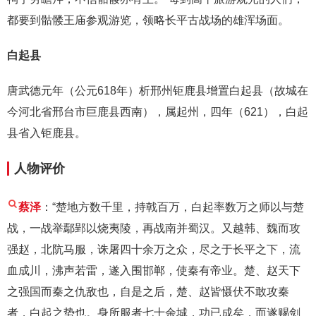
都要到骷髅王庙参观游览，领略长平古战场的雄浑场面。
白起县
唐武德元年（公元618年）析邢州钜鹿县增置白起县（故城在
今河北省邢台市巨鹿县西南），属起州，四年（621），白起
县省入钜鹿县。
人物评价
蔡泽
：“楚地方数千里，持戟百万，白起率数万之师以与楚
战，一战举鄢郢以烧夷陵，再战南并蜀汉。又越韩、魏而攻
强赵，北阬马服，诛屠四十余万之众，尽之于长平之下，流
血成川，沸声若雷，遂入围邯郸，使秦有帝业。楚、赵天下
之强国而秦之仇敌也，自是之后，楚、赵皆慑伏不敢攻秦
者，白起之势也。身所服者七十余城，功已成矣，而遂赐剑