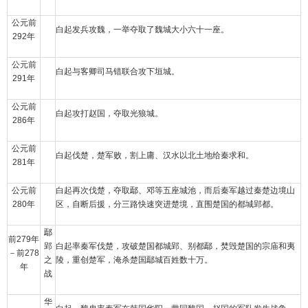
公元前
白起发兵攻魏，一举夺取了魏城大小六十一座。
292年
公元前
白起与客卿司马错联合攻下垣城。
291年
公元前
白起攻打赵国，夺取光狼城。
286年
公元前
白起伐楚，楚军败，割上庸、汉水以北土地给秦求和。
281年
公元前
白起再次伐楚，夺取鄢、邓等五座城池，而后秦军越过秦楚边境山
280年
区，自断后援，分三路快速突进楚境，直围楚国的都城郢都。
鄢
前279年
郢
白起率秦军伐楚，攻破楚国都城郢、别都鄢，焚毁楚国的宗庙和夷
－前278
之
陵，重创楚军，淹杀楚国鄢城百姓数十万。
年
战
华