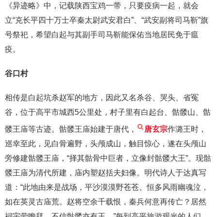
《异迹略》中，记载陕西宝鸡一带，只要疫病一起，就会
立“克长平四十万士卒秦太尉武安君白”、“武安副将司马靳”旗
号祭祀，希望白起与其副手司马靳能保佑当地居民免于瘟
疫。
谷口村
相传是白起坑杀赵军的地方，因此又名杀谷、哭头、省冤
谷，位于高平市城西5公里处，村子里有白起台、骷髅山、骷
髅王庙等古迹。骷髅王庙始建于唐代，
唐玄宗
作潞王时，
巡幸至此，见白骨遍野，头颅成山，触目惊心，遂在头颅山
旁修建骷髅王庙，“择其骷骨中巨者，立像封骷髅大王”。现骷
髅王庙为清代所建，庙内塑赵括夫妇像。明代诗人于达真写
道：“此地由来是战场，平沙漠漠野苍苍。恒多风雨幽魂泣，
如在英灵古庙荒。赵将空余千载恨，秦兵何意再传亡？居然
祠宇劳瞻拜，不信骷髅亦有王。”每到高平旅游观光的人们，