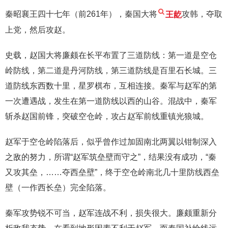
秦昭襄王四十七年（前261年），秦国大将
王龁
攻韩，夺取
上党，然后攻赵。
史载，赵国大将廉颇在长平布置了三道防线：第一道是空仓
岭防线，第二道是丹河防线，第三道防线是百里石长城。三
道防线东西数十里，星罗棋布，互相连接。秦军与赵军的第
一次遭遇战，发生在第一道防线以西的山谷。混战中，秦军
斩杀赵国前锋，突破空仓岭，攻占赵军前线重镇光狼城。
赵军于空仓岭陷落后，似乎曾作过加固南北两翼以钳制深入
之敌的努力，所谓“赵军筑垒壁而守之”，结果没有成功，“秦
又攻其垒，……夺西垒壁”，终于空仓岭南北几十里防线西垒
壁（一作西长垒）完全陷落。
秦军攻势锐不可当，赵军连战不利，损失很大。廉颇重新分