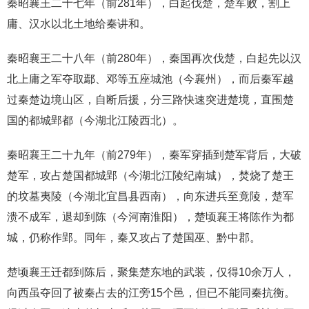
秦昭襄王二十七年（前281年），白起伐楚，楚军败，割上
庸、汉水以北土地给秦讲和。
秦昭襄王二十八年（前280年），秦国再次伐楚，白起先以汉
北上庸之军夺取鄢、邓等五座城池（今襄州），而后秦军越
过秦楚边境山区，自断后援，分三路快速突进楚境，直围楚
国的都城郢都（今湖北江陵西北）。
秦昭襄王二十九年（前279年），秦军穿插到楚军背后，大破
楚军，攻占楚国都城郢（今湖北江陵纪南城），焚烧了楚王
的坟墓夷陵（今湖北宜昌县西南），向东进兵至竟陵，楚军
溃不成军，退却到陈（今河南淮阳），楚顷襄王将陈作为都
城，仍称作郢。同年，秦又攻占了楚国巫、黔中郡。
楚顷襄王迁都到陈后，聚集楚东地的武装，仅得10余万人，
向西虽夺回了被秦占去的江旁15个邑，但已不能同秦抗衡。