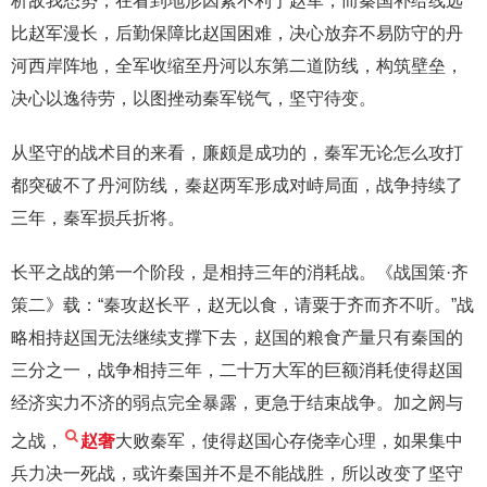
析敌我态势，在看到地形因素不利于赵军，而秦国补给线远
比赵军漫长，后勤保障比赵国困难，决心放弃不易防守的丹
河西岸阵地，全军收缩至丹河以东第二道防线，构筑壁垒，
决心以逸待劳，以图挫动秦军锐气，坚守待变。
从坚守的战术目的来看，廉颇是成功的，秦军无论怎么攻打
都突破不了丹河防线，秦赵两军形成对峙局面，战争持续了
三年，秦军损兵折将。
长平之战的第一个阶段，是相持三年的消耗战。《战国策·齐
策二》载：“秦攻赵长平，赵无以食，请粟于齐而齐不听。”战
略相持赵国无法继续支撑下去，赵国的粮食产量只有秦国的
三分之一，战争相持三年，二十万大军的巨额消耗使得赵国
经济实力不济的弱点完全暴露，更急于结束战争。加之阏与
之战，
赵奢
大败秦军，使得赵国心存侥幸心理，如果集中
兵力决一死战，或许秦国并不是不能战胜，所以改变了坚守