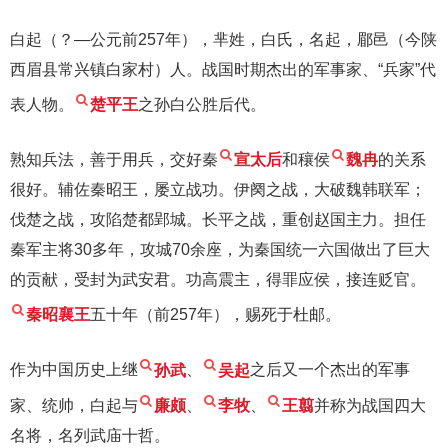
白起（？—公元前257年），芈姓，白氏，名起，郿邑（今陕
西眉县常兴镇白家村）人。战国时期杰出的军事家、“兵家”代
表人物。
楚平王
之孙白公胜后代。
熟知兵法，善于用兵，交好秦
宣太后
和穰侯
魏冉
的关系
很好。辅佐秦昭王，屡立战功。伊阕之战，大破魏韩联军；
伐楚之战，攻陷楚都郢城。长平之战，重创赵国主力。担任
秦军主将30多年，攻城70余座，为秦国统一六国做出了巨大
的贡献，受封为武安君。功高震主，得罪应侯，接连贬官。
秦昭襄王
五十年（前257年），赐死于杜邮。
作为中国历史上继
孙武
、
吴起
之后又一个杰出的军事
家、统帅，白起与
廉颇
、
李牧
、
王翦
并称为战国四大
名将，名列武庙十哲。