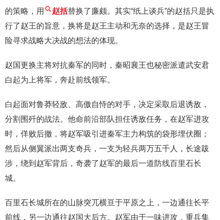
的策略，用
赵括
替换了廉颇。其实“纸上谈兵”的赵括只是执
行了赵王的旨意，换将是赵王主动和无奈的选择，是赵王冒
险寻求战略大决战的想法的体现。
赵国更换主将对抗秦军的同时，秦昭襄王也秘密派遣武安君
白起为上将军，奔赴前线领军。
白起面对鲁莽轻敌、高傲自恃的对手，决定采取后退诱敌，
分割围歼的战法。他命前沿部队担任诱敌任务，在赵军进攻
时，佯败后撤，将赵军吸引进秦军主力构筑的袋形埋伏圈；
然后从侧翼派出两支奇兵，一支为轻兵两万五千人，长途跋
涉，绕到赵军背后，奇袭了赵军的最后一道防线百里石长
城。
百里石长城所在的山脉突兀横亘于平原之上，一边通往长平
前线，另一边通往赵国大后方。赵军由于一味进攻，重兵集