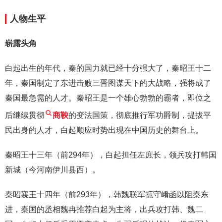
人物生平
崭露头角
白起出生的年代，秦的国力就已经十分强大了，秦昭王十二
年，秦国制定了东进击败三晋图谋天下的大战略，强将成了
秦国最急需的人才。秦昭王是一个雄心勃勃的霸者，即位之
后继续贯彻
商鞅
的变法国策，彻底推行军功爵制，提拔平
民出身的人才，白起顺应时势出现在中国历史的舞台上。
秦昭王十三年（前294年），白起担任左庶长，领兵攻打韩国
新城（今河南伊川县西）。
秦昭襄王十四年（前293年），韩魏联军扼守崤函以阻秦东
进，秦国的丞相魏冉推荐白起为主将，出兵攻打韩、魏二