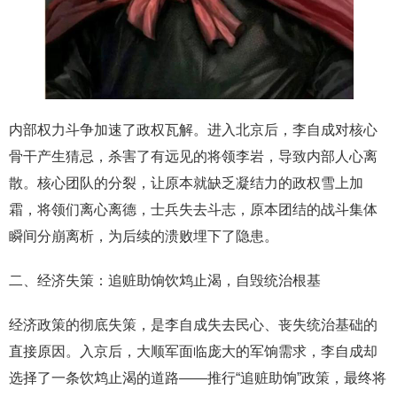
内部权力斗争加速了政权瓦解。进入北京后，李自成对核心
骨干产生猜忌，杀害了有远见的将领李岩，导致内部人心离
散。核心团队的分裂，让原本就缺乏凝结力的政权雪上加
霜，将领们离心离德，士兵失去斗志，原本团结的战斗集体
瞬间分崩离析，为后续的溃败埋下了隐患。
二、经济失策：追赃助饷饮鸩止渴，自毁统治根基
经济政策的彻底失策，是李自成失去民心、丧失统治基础的
直接原因。入京后，大顺军面临庞大的军饷需求，李自成却
选择了一条饮鸩止渴的道路——推行“追赃助饷”政策，最终将