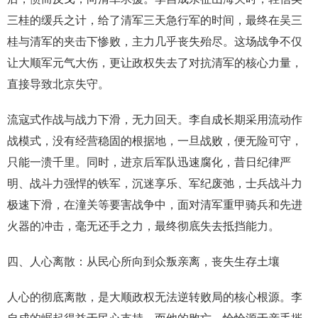
三桂的缓兵之计，给了清军三天急行军的时间，最终在吴三
桂与清军的夹击下惨败，主力几乎丧失殆尽。这场战争不仅
让大顺军元气大伤，更让政权失去了对抗清军的核心力量，
直接导致北京失守。
流寇式作战与战力下滑，无力回天。李自成长期采用流动作
战模式，没有经营稳固的根据地，一旦战败，便无险可守，
只能一溃千里。同时，进京后军队迅速腐化，昔日纪律严
明、战斗力强悍的铁军，沉迷享乐、军纪废弛，士兵战斗力
极速下滑，在潼关等要害战争中，面对清军重甲骑兵和先进
火器的冲击，毫无还手之力，最终彻底失去抵挡能力。
四、人心离散：从民心所向到众叛亲离，丧失生存土壤
人心的彻底离散，是大顺政权无法逆转败局的核心根源。李