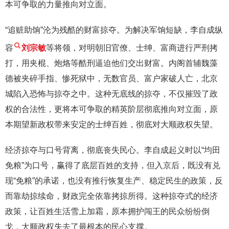
本可争取的力量推向对立面。
“追赃助饷”沦为残酷的财富掠夺。为解决军饷短缺，李自成纵
容
刘宗敏
等将领，对明朝旧官僚、士绅、富商进行严刑拷
打，用夹棍、炮烙等酷刑逼迫他们交出财富。内阁首辅魏藻
德被夹碎手指、惨死狱中，无数官员、富户家破人亡，北京
城陷入恐怖与掠夺之中。这种无底线的掠夺，不仅摧毁了政
权的合法性，更将本可争取的精英阶层彻底推向对立面，原
本期望新政权带来安定的士绅百姓，彻底对大顺政权失望。
经济掠夺与口号背离，彻底丧失民心。李自成起义时以“均田
免粮”为口号，赢得了底层百姓的支持，但入京后，既没有兑
现“免粮”的承诺，也没有推行恢复生产、稳定民生的政策，反
而靠劫掠续命，财政完全依靠拷掠所得。这种掠夺式的经济
政策，让百姓生活雪上加霜，原本拥护闯王的民众纷纷倒
戈，大顺政权失去了最根本的民心支撑。