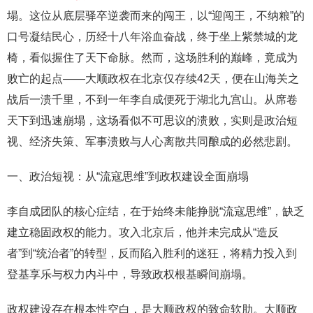
塌。这位从底层驿卒逆袭而来的闯王，以“迎闯王，不纳粮”的
口号凝结民心，历经十八年浴血奋战，终于坐上紫禁城的龙
椅，看似握住了天下命脉。然而，这场胜利的巅峰，竟成为
败亡的起点——大顺政权在北京仅存续42天，便在山海关之
战后一溃千里，不到一年李自成便死于湖北九宫山。从席卷
天下到迅速崩塌，这场看似不可思议的溃败，实则是政治短
视、经济失策、军事溃败与人心离散共同酿成的必然悲剧。
一、政治短视：从“流寇思维”到政权建设全面崩塌
李自成团队的核心症结，在于始终未能挣脱“流寇思维”，缺乏
建立稳固政权的能力。攻入北京后，他并未完成从“造反
者”到“统治者”的转型，反而陷入胜利的迷狂，将精力投入到
登基享乐与权力内斗中，导致政权根基瞬间崩塌。
政权建设存在根本性空白，是大顺政权的致命软肋。大顺政