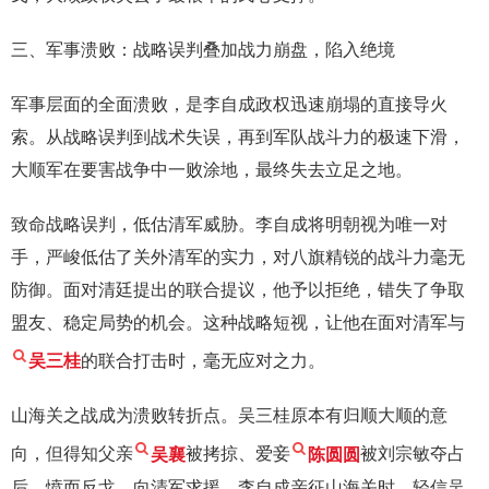
三、军事溃败：战略误判叠加战力崩盘，陷入绝境
军事层面的全面溃败，是李自成政权迅速崩塌的直接导火
索。从战略误判到战术失误，再到军队战斗力的极速下滑，
大顺军在要害战争中一败涂地，最终失去立足之地。
致命战略误判，低估清军威胁。李自成将明朝视为唯一对
手，严峻低估了关外清军的实力，对八旗精锐的战斗力毫无
防御。面对清廷提出的联合提议，他予以拒绝，错失了争取
盟友、稳定局势的机会。这种战略短视，让他在面对清军与
吴三桂
的联合打击时，毫无应对之力。
山海关之战成为溃败转折点。吴三桂原本有归顺大顺的意
向，但得知父亲
吴襄
被拷掠、爱妾
陈圆圆
被刘宗敏夺占
后，愤而反戈，向清军求援。李自成亲征山海关时，轻信吴