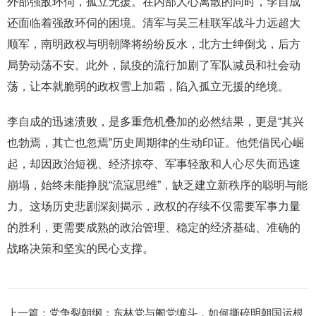
外部强敌环伺，孤立无援。在内部人心离散的同时，李自成
还面临着强敌环伺的困境。清军与吴三桂联军战斗力远超大
顺军，南明政权与明朝降将纷纷反水，北方士绅倒戈，后方
局势动荡不安。此外，鼠疫的流行加剧了军队减员和社会动
荡，让本就脆弱的政权雪上加霜，陷入孤立无援的绝境。
李自成的迅速溃败，是多重危机叠加的必然结果，更是“其兴
也勃焉，其亡也忽焉”历史周期律的生动印证。他凭借民心崛
起，却因政治短视、经济掠夺、军事轻敌和人心尽失而迅速
崩塌，始终未能挣脱“流寇思维”，缺乏建立新秩序的聪明与能
力。这场历史悲剧深刻揭示，政权的存续不仅需要军事力量
的胜利，更需要成熟的政治管理、稳定的经济基础、准确的
战略决策和坚实的民心支撑。
上一篇：
党争裂朝纲：东林党与阉党缠斗，如何撕碎明朝国运根