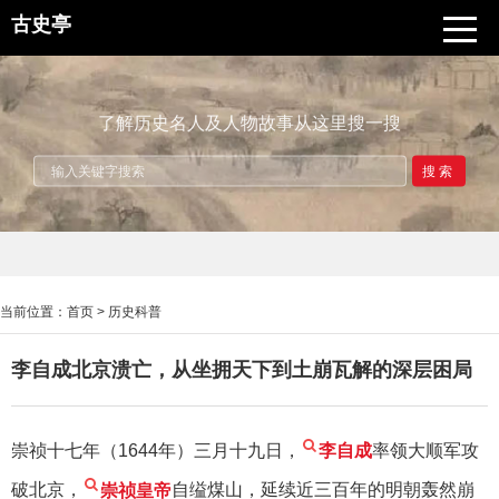
古史亭
了解历史名人及人物故事从这里搜一搜
搜索
当前位置：
首页
>
历史科普
李自成北京溃亡，从坐拥天下到土崩瓦解的深层困局
崇祯十七年（1644年）三月十九日，
李自成
率领大顺军攻
破北京，
崇祯皇帝
自缢煤山，延续近三百年的明朝轰然崩