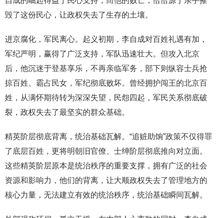
自成的崛起得益于民心支持，而他的败亡，恰恰源于亲手摧
毁了这份民心，让政权失去了生存的土壤。
进京腐化，军民离心。起义初期，李自成对百姓礼遇有加，
军纪严明，赢得了广泛支持，军队迅速壮大。但攻入北京
后，他沉迷于登基享乐，不再亲临军务，部下则纵容士兵抢
掠百姓、霸占民女，军纪彻底败坏。曾经拥护闯王的北京百
姓，从满怀期待转为深深失望，民怨四起，军民关系彻底破
裂，政权失去了最坚实的群众基础。
精英阶层彻底背离，统治基础瓦解。“追赃助饷”政策不仅得罪
了底层百姓，更将明朝旧官僚、士绅阶层彻底推向对立面。
这些精英阶层原本是统治秩序的重要支撑，拥有广泛的社会
资源和影响力，他们的背离，让大顺政权失去了管理地方的
核心力量，无法建立有效的统治秩序，统治基础瞬间瓦解。