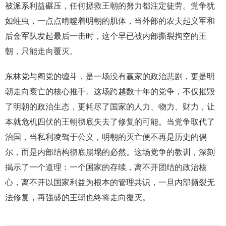
被派系利益碾压，任何拯救王朝的努力都注定徒劳。党争犹
如蛀虫，一点点啃噬着明朝的肌体，当外部的农夫起义军和
后金军队发起最后一击时，这个早已被内部撕裂掏空的王
朝，只能走向覆灭。
东林党与阉党的缠斗，是一场没有赢家的政治悲剧，更是明
朝走向衰亡的核心推手。这场跨越数十年的党争，不仅摧毁
了明朝的政治生态，更耗尽了国家的人力、物力、财力，让
本就危机四伏的王朝彻底失去了修复的可能。当党争取代了
治国，当私利凌驾于公义，明朝的灭亡便不再是历史的偶
尔，而是内部结构彻底崩塌的必然。这场党争的教训，深刻
揭示了一个道理：一个国家的存续，离不开团结的政治核
心，离不开以国家利益为根本的管理共识，一旦内部撕裂无
法修复，再强盛的王朝也终将走向覆灭。