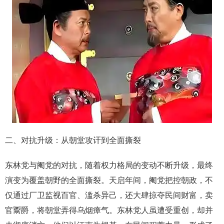
二、对抗升级：从朝堂攻讦到全面撕裂
东林党与阉党的对抗，随着权力格局的变动不断升级，最终
演变为覆盖朝野的全面撕裂。天启年间，阉党把控朝政，不
仅通过厂卫监视百官、滥杀异己，还大肆掠夺民间财富，卖
官鬻爵，将朝堂弄得乌烟瘴气。东林党人虽遭受重创，却并