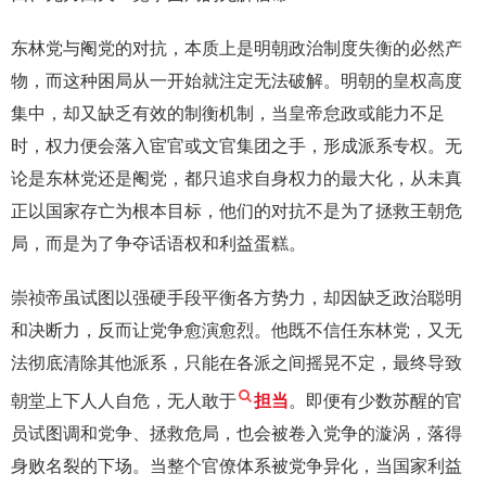
东林党与阉党的对抗，本质上是明朝政治制度失衡的必然产
物，而这种困局从一开始就注定无法破解。明朝的皇权高度
集中，却又缺乏有效的制衡机制，当皇帝怠政或能力不足
时，权力便会落入宦官或文官集团之手，形成派系专权。无
论是东林党还是阉党，都只追求自身权力的最大化，从未真
正以国家存亡为根本目标，他们的对抗不是为了拯救王朝危
局，而是为了争夺话语权和利益蛋糕。
崇祯帝虽试图以强硬手段平衡各方势力，却因缺乏政治聪明
和决断力，反而让党争愈演愈烈。他既不信任东林党，又无
法彻底清除其他派系，只能在各派之间摇晃不定，最终导致
朝堂上下人人自危，无人敢于
担当
。即便有少数苏醒的官
员试图调和党争、拯救危局，也会被卷入党争的漩涡，落得
身败名裂的下场。当整个官僚体系被党争异化，当国家利益