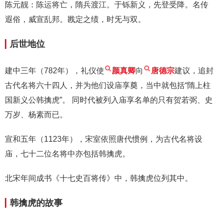
陈元靓：陈运将亡，隋兵渡江。于铄新义，先登受降。名传
遐俗，威宣乱邦。戡定之绩，时旡与双。
后世地位
建中三年（782年），礼仪使
颜真卿
向
唐德宗
建议，追封
古代名将六十四人，并为他们设庙享奠，当中就包括“隋上柱
国新义公韩擒虎”。 同时代被列入庙享名单的只有贺若弼、史
万岁、杨素而已。
宣和五年（1123年），宋室依照唐代惯例，为古代名将设
庙，七十二位名将中亦包括韩擒虎。
北宋年间成书《十七史百将传》中，韩擒虎位列其中。
韩擒虎的故事