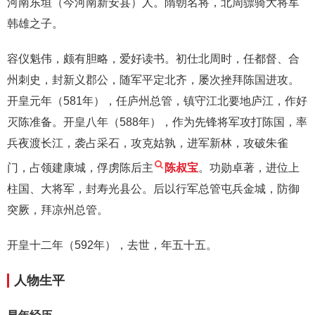
河南东垣（今河南新安县）人。隋朝名将，北周骠骑大将军
韩雄之子。
容仪魁伟，颇有胆略，爱好读书。初仕北周时，任都督、合
州刺史，封新义郡公，随军平定北齐，屡次挫拜陈国进攻。
开皇元年（581年），任庐州总管，镇守江北要地庐江，作好
灭陈准备。开皇八年（588年），作为先锋将军攻打陈国，率
兵夜渡长江，袭占采石，攻克姑孰，进军新林，攻破朱雀
门，占领建康城，俘虏陈后主
陈叔宝
。功勋卓著，进位上
柱国、大将军，封寿光县公。后以行军总管屯兵金城，防御
突厥，拜凉州总管。
开皇十二年（592年），去世，年五十五。
人物生平