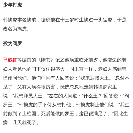
少年打虎
韩擒虎本名擒豹，据说他在十三岁时生擒过一头猛虎，于是
改名为擒虎。
殁为阎罗
魏征
等编撰的《隋书》记述他病重临死前夕，他邻边的老
妇人看见他的门下仪仗很盛大，同王宫一样，老妇人感到奇
怪便问他们。他们中间有人回答说：“我来迎接大王。”忽然不
见了。又有人病得很厉害，恍恍忽忽地走到韩擒虎家里
说：“我想拜见大王。”左右的人问道：“什么王？”回答说：“阎
罗王。”韩擒虎的手下侍从想打他，韩擒虎制止他们说：“我生
前做到了上柱国，死后能做阎罗王，这已很满足了。”因此生
病，几天就死了。