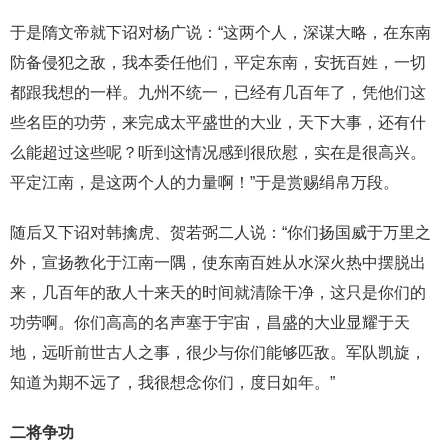
于是隋文帝就下诏对杨广说：“这两个人，深谋大略，在东南
防备侵犯之敌，我本委任他们，平定东南，安抚百姓，一切
都跟我想的一样。九州不统一，已经有几百年了，凭他们这
些名臣的功劳，来完成太平盛世的大业，天下大事，还有什
么能超过这些呢？听到这情况感到很欣慰，实在是很高兴。
平定江南，是这两个人的力量啊！”于是赏赐绢帛万段。
随后又下诏对韩擒虎、贺若弼二人说：“你们扬国威于万里之
外，宣扬教化于江南一隅，使东南百姓从水深火热中摆脱出
来，几百年的敌人十来天的时间就清除干净，这只是你们的
功劳啊。你们高高的名声塞于宇宙，昌盛的大业显耀于天
地，远听前世古人之事，很少与你们能够匹敌。军队凯旋，
知道为期不远了，我很想念你们，度日如年。”
二将争功