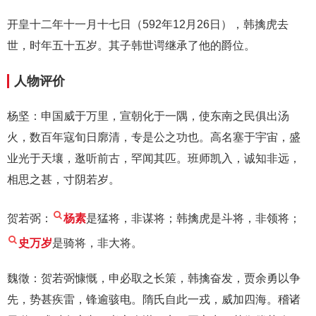
开皇十二年十一月十七日（592年12月26日），韩擒虎去
世，时年五十五岁。其子韩世谔继承了他的爵位。
人物评价
杨坚：申国威于万里，宣朝化于一隅，使东南之民俱出汤
火，数百年寇旬日廓清，专是公之功也。高名塞于宇宙，盛
业光于天壤，逖听前古，罕闻其匹。班师凯入，诚知非远，
相思之甚，寸阴若岁。
贺若弼：
杨素
是猛将，非谋将；韩擒虎是斗将，非领将；
史万岁
是骑将，非大将。
魏徵：贺若弼慷慨，申必取之长策，韩擒奋发，贾余勇以争
先，势甚疾雷，锋逾骇电。隋氏自此一戎，威加四海。稽诸