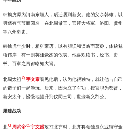
早年经历
韩擒虎原为河南东垣人，后迁居到新安。他的父亲韩雄，以
勇猛有气节而闻名，在北周做官，官拜大将军、洛阳、虞州
等八州刺史。
韩擒虎年少时，粗犷豪迈，以有胆识和谋略而著称，体貌魁
梧伟岸，有一副英雄豪杰的仪表。他喜欢读书，经书、史
书、百家之言都略知大旨。
北周太祖
宇文泰
看见他后，认为他很独特，就让他与自己
的诸子们一起游玩。后来，因为立了军功，授官职为都督，
新安太守，慢慢地提升到仪同三司，世袭新义郡公。
屡建战功
北
周武帝
宇文邕
攻打北齐时，北齐将领独孤永业镇守金