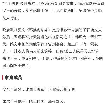
“二十四史”多讳鬼神，很少记有阴阳界故事，而韩擒虎死做阎
罗王的传说，竟被记进本传，可见在初唐时，这条传说是颇
见风行的。
晚唐敦煌变文《韩擒虎话本》更是惟妙惟肖描述了韩擒虎灭
陈后，五道将军持天符请他出任阴司之主。韩应允，请假三
天。隋文帝杨坚为他举行了告别宴会。第三日，有一紫衣
人、一绯衣人乘乌云前来迎接，自称“某二人缘是天曹地府，
来请大王，更无别事”。于是，他辞别朝廷君臣和家小，赴阴
间当阎罗王去了。
家庭成员
父亲：韩雄，北周大将军、洛虞等八州刺史
弟弟：韩僧寿，隋上柱国、新蔡郡公。