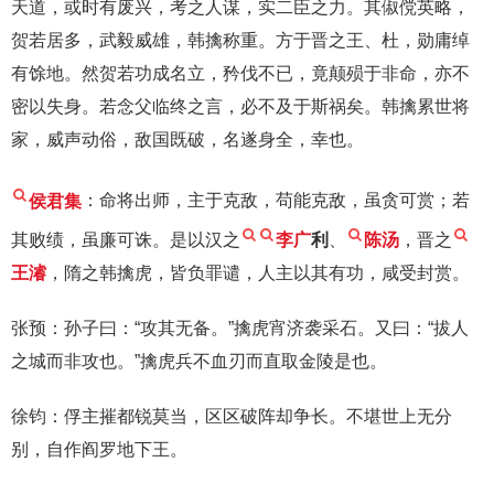
天道，或时有废兴，考之人谋，实二臣之力。其俶傥英略，
贺若居多，武毅威雄，韩擒称重。方于晋之王、杜，勋庸绰
有馀地。然贺若功成名立，矜伐不已，竟颠殒于非命，亦不
密以失身。若念父临终之言，必不及于斯祸矣。韩擒累世将
家，威声动俗，敌国既破，名遂身全，幸也。
侯君集
：命将出师，主于克敌，苟能克敌，虽贪可赏；若
其败绩，虽廉可诛。是以汉之
李广
利
、
陈汤
，晋之
王濬
，隋之韩擒虎，皆负罪谴，人主以其有功，咸受封赏。
张预：孙子曰：“攻其无备。”擒虎宵济袭采石。又曰：“拔人
之城而非攻也。”擒虎兵不血刃而直取金陵是也。
徐钧：俘主摧都锐莫当，区区破阵却争长。不堪世上无分
别，自作阎罗地下王。