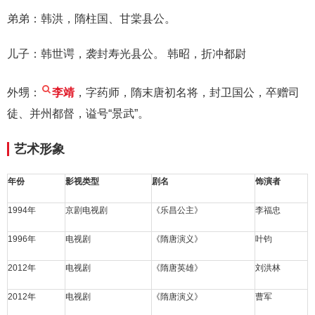
弟弟：韩洪，隋柱国、甘棠县公。
儿子：韩世谔，袭封寿光县公。 韩昭，折冲都尉
外甥：
李靖
，字药师，隋末唐初名将，封卫国公，卒赠司
徒、并州都督，谥号“景武”。
艺术形象
年份
影视类型
剧名
饰演者
1994年
京剧电视剧
《乐昌公主》
李福忠
1996年
电视剧
《隋唐演义》
叶钧
2012年
电视剧
《隋唐英雄》
刘洪林
2012年
电视剧
《隋唐演义》
曹军