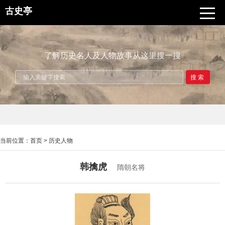
古史亭
了解历史名人及人物故事从这里搜一搜
搜索
当前位置：
首页
>
历史人物
韩擒虎
隋朝名将