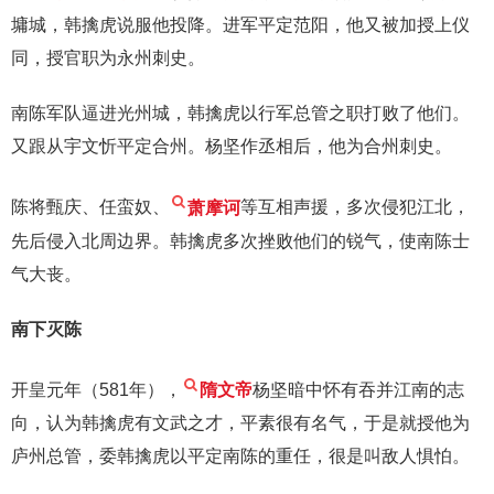
墉城，韩擒虎说服他投降。进军平定范阳，他又被加授上仪
同，授官职为永州刺史。
南陈军队逼进光州城，韩擒虎以行军总管之职打败了他们。
又跟从宇文忻平定合州。杨坚作丞相后，他为合州刺史。
陈将甄庆、任蛮奴、
萧摩诃
等互相声援，多次侵犯江北，
先后侵入北周边界。韩擒虎多次挫败他们的锐气，使南陈士
气大丧。
南下灭陈
开皇元年（581年），
隋文帝
杨坚暗中怀有吞并江南的志
向，认为韩擒虎有文武之才，平素很有名气，于是就授他为
庐州总管，委韩擒虎以平定南陈的重任，很是叫敌人惧怕。