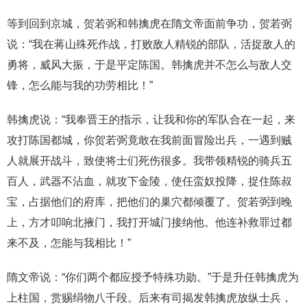
等到回到京城，贺若弼和韩擒虎在隋文帝面前争功，贺若弼
说：“我在蒋山殊死作战，打败敌人精锐的部队，活捉敌人的
勇将，威风大振，于是平定陈国。韩擒虎并不怎么与敌人交
锋，怎么能与我的功劳相比！”
韩擒虎说：“我奉晋王的指示，让我和你的军队合在一起，来
攻打陈国都城，你贺若弼竟敢在我前面冒险出兵，一遇到贼
人就展开战斗，致使将士们死伤很多。我带领精锐的骑兵五
百人，武器不沾血，就攻下金陵，使任蛮奴投降，捉住陈叔
宝，占据他们的府库，把他们的巢穴都倾覆了。贺若弼到晚
上，方才叩响北掖门，我打开城门接纳他。他连补救罪过都
来不及，怎能与我相比！”
隋文帝说：“你们两个都应授予特殊功勋。”于是升任韩擒虎为
上柱国，赏赐绢物八千段。后来有司揭发韩擒虎放纵士兵，