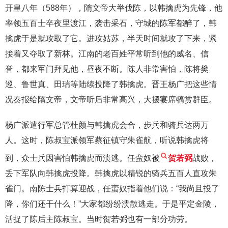
开皇八年（588年），隋文帝大举伐陈，以韩擒虎为先锋，他
率领五百士卒夜里渡江，袭击采石，守城的陈军都醉了，韩
擒虎于是就攻取了它。进攻姑苏，半天时间就攻了下来，紧
接着又夺取了新林。江南的老百姓平常听到他的威名、信
誉，都来军门拜见他，昼夜不断。陈人非常害怕，陈将樊
巡、鲁世真、田瑞等陆续投降了韩擒虎。晋王杨广把这些情
况奏报给隋文帝，文帝听后非常高兴，大摆宴席犒赏群臣。
杨广派遣行军总管杜颜与韩擒虎会合，步兵和骑兵达两万
人。这时，陈叔宝派领军蔡征镇守朱雀航，听说韩擒虎将
到，众士兵因害怕韩擒虎而溃逃。任蛮奴被
贺若弼
战败，
丢下军队向韩擒虎投降。韩擒虎以精锐的骑兵五百人直攻朱
雀门。南陈士兵打算迎战，任蛮奴指着他们说：“我尚且投了
降，你们还干什么！”大家都纷纷溃散逃走。于是平定金陵，
活捉了陈后主陈叔宝。当时贺若弼也有一部分功劳。