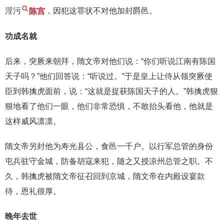
淫污
陈宫
，因犯这罪状不对他加封爵邑。
功成名就
后来，突厥来朝拜，隋文帝对他们说：“你们听说江南有陈国
天子吗？”他们回答说：“听说过。”于是皇上让侍从领突厥使
臣到韩擒虎面前，说：“这就是捉获陈国天子的人。”韩擒虎狠
狠地看了他们一眼，他们非常恐惧，不敢抬头看他，他就是
这样威风凛凛。
隋文帝另封他为寿光县公，食邑一千户。以行军总管的身份
屯兵驻守金城，防备胡寇来犯，随之又授凉州总管之职。不
久，韩擒虎被隋文帝征召回到京城，隋文帝在内殿设宴款
待，恩礼很厚。
晚年去世