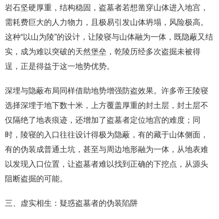
岩石坚硬厚重，结构稳固，盗墓者若想凿穿山体进入地宫，
需耗费巨大的人力物力，且极易引发山体坍塌，风险极高。
这种“以山为陵”的设计，让陵寝与山体融为一体，既隐蔽又结
实，成为难以突破的天然堡垒，乾陵历经多次盗掘未被得
逞，正是得益于这一地势优势。
深埋与隐蔽布局同样借助地势增强防盗效果。许多帝王陵寝
选择深埋于地下数十米，上方覆盖厚重的封土层，封土层不
仅隔绝了地表痕迹，还增加了盗墓者定位地宫的难度；同
时，陵寝的入口往往设计得极为隐蔽，有的藏于山体侧面，
有的伪装成普通土坑，甚至与周边地形融为一体，从地表难
以发现入口位置，让盗墓者难以找到正确的下挖点，从源头
阻断盗掘的可能。
三、虚实相生：疑惑盗墓者的伪装陷阱