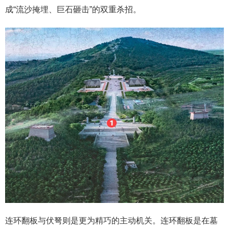
成“流沙掩埋、巨石砸击”的双重杀招。
连环翻板与伏弩则是更为精巧的主动机关。连环翻板是在墓