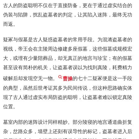
古人的防盗聪明不仅在于直接防备，更在于通过虚实结合的
伪装与陷阱，扰乱盗墓者的判定，让其陷入迷阵，最终无功
而返。
疑冢与假墓是古人疑惑盗墓者的常用手段。为混淆盗墓者的
视线，帝王会在主陵周边修建多座假墓，这些假墓或规模宏
大，或埋有少量陪葬品，却无真正的地宫与珍宝；有的假墓
甚至设有简朴的机关，让盗墓者误以为找到真陵，耗费精力
破解后却发现空无一物。
曹操
的七十二疑冢便是这一手段
的典型，虽然后世考证其多为民间传说，但这种思路确实体
现了古人通过虚实布局防盗的聪明，让盗墓者难以锁定真陵
位置。
墓室内部的迷阵设计同样精妙。部分陵寝的地宫通道曲折复
杂，岔路众多，墙壁上还刻有误导性的标记，盗墓者进入后