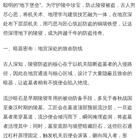
聪明的“地下堡垒”。为守护陵中珍宝，防止陵寝被盗，古人穷
尽心思，将机关术、地理学与建筑技艺融为一体，在地宫深
处布下层层机关，用巧思与匠心筑起防盗的铜墙铁壁，让这
些深埋地下的陵寝，成为跨越千年的防盗传奇。
一、暗器密布：地宫深处的致命防线
古人深知，陵寝防盗的核心在于以机关阻断盗墓者的入侵路
径，因此在地宫通道与核心区域，设计了大量隐蔽且致命的
暗器，让盗墓者稍有不慎便会陷入绝境。
流沙暗石是早期陵寝常用的被动防备手段，多见于春秋战国
至秦汉时期的陵墓。工匠会在墓道顶部预留流沙层，一旦盗
墓者凿穿墓道，流沙便会倾泻而下，瞬间掩埋盗洞，将盗墓
者活埋其中；同时，墓室底部与墙壁暗藏巨石，这些巨石通
过杠杆原理固定，触发机关后便会滚落，砸向闯入者，形