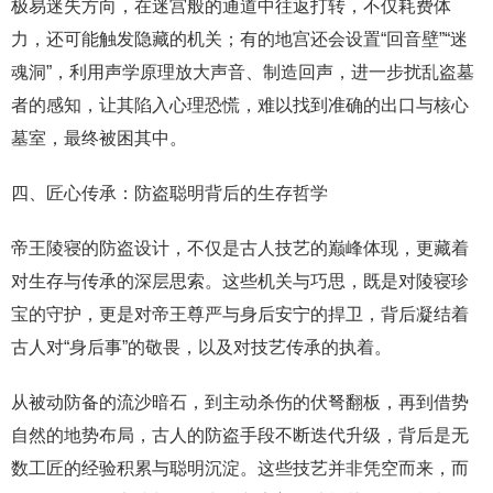
极易迷失方向，在迷宫般的通道中往返打转，不仅耗费体
力，还可能触发隐藏的机关；有的地宫还会设置“回音壁”“迷
魂洞”，利用声学原理放大声音、制造回声，进一步扰乱盗墓
者的感知，让其陷入心理恐慌，难以找到准确的出口与核心
墓室，最终被困其中。
四、匠心传承：防盗聪明背后的生存哲学
帝王陵寝的防盗设计，不仅是古人技艺的巅峰体现，更藏着
对生存与传承的深层思索。这些机关与巧思，既是对陵寝珍
宝的守护，更是对帝王尊严与身后安宁的捍卫，背后凝结着
古人对“身后事”的敬畏，以及对技艺传承的执着。
从被动防备的流沙暗石，到主动杀伤的伏弩翻板，再到借势
自然的地势布局，古人的防盗手段不断迭代升级，背后是无
数工匠的经验积累与聪明沉淀。这些技艺并非凭空而来，而