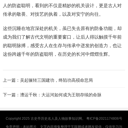
人的防盗聪明，看到的不仅是精妙的机关设计，更是古人对
传承的敬畏、对技艺的执着，以及对安宁的向往。
这些沉睡在地宫深处的机关，虽已失去原有的防备功能，却
成为我们了解古代文明的重要窗口，让后人得以触摸千年前
的聪明脉搏，感受古人在生存与传承中迸发的创造力，也让
这份跨越千年的防盗聪明，在历史的长河中熠熠生辉。
上一篇：
吴起辗转三国建功，终陷功高殒命悲局
下一篇：
漕运千秋：大运河如何成为王朝存续的命脉
Copyright 2025
古史亭
历史名人及人物故事知识网。
粤ICP备2021174806号
免责声明：本站图片、文字内容搜集整理于互联网或者网友提供，仅供学习与