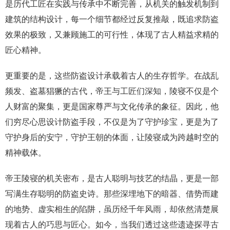
是历代工匠在实践与传承中不断完善，从机关的触发机制到
建筑的结构设计，每一个细节都经过反复推敲，既追求防盗
效果的极致，又兼顾施工的可行性，体现了古人精益求精的
匠心精神。
更重要的是，这些防盗设计承载着古人的生存哲学。在战乱
频发、盗墓猖獗的古代，帝王与工匠们深知，陵寝不仅是个
人财富的聚集，更是国家尊严与文化传承的象征。因此，他
们穷尽心思设计防盗手段，不仅是为了守护珍宝，更是为了
守护身后的安宁，守护王朝的体面，让陵寝成为跨越时空的
精神载体。
帝王陵寝的机关密布，是古人聪明与技艺的结晶，更是一部
写满生存聪明的防盗史诗。那些深埋地下的暗器、借势而建
的地势、虚实相生的陷阱，虽历经千年风雨，却依然清楚展
现着古人的巧思与匠心。如今，当我们透过这些遗迹探寻古