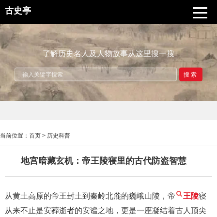
古史亭
了解历史名人及人物故事从这里搜一搜
搜索
当前位置：
首页
>
历史科普
地宫暗藏玄机：帝王陵寝里的古代防盗智慧
从黄土高原的帝王封土到秦岭北麓的巍峨山陵，帝
王陵
寝
从来不止是安葬逝者的安谧之地，更是一座凝结着古人顶尖