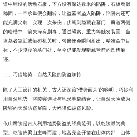
道中铺设的活动石板，下方设有深达数米的陷阱，石板看似
稳固，一旦承重便会翻转，让盗墓者坠入陷阱，陷阱内还可
能充满尖刺，实现二次杀伤；伏弩则隐藏在墓门、甬道两侧
的暗槽中，箭矢淬有剧毒，通过绳索、重力等触发装置，当
盗墓者靠近或触碰机关时，弩箭便会瞬间射出，精准命中目
标，不少陵寝的墓门处，至今仍能发现暗藏弩箭的凹槽痕
迹。
二、巧借地势：自然天险的防盗加持
除了人工设计的机关，古人还深谙“借势而为”的聪明，巧妙利
用自然地势，将陵寝选址与地形地貌结合，让自然天险成为
陵寝的天然防盗屏障，大幅降低被盗风险。
依山凿陵是古人利用地势防盗的经典范例，以乾陵最为典
型。乾陵依梁山主峰而建，地宫完全开凿在山体内部，山体