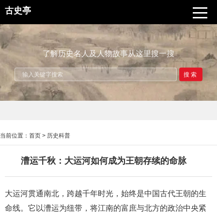
古史亭
了解历史名人及人物故事从这里搜一搜
搜索
当前位置：
首页
>
历史科普
漕运千秋：大运河如何成为王朝存续的命脉
大运河贯通南北，跨越千年时光，始终是中国古代王朝的生
命线。它以漕运为纽带，将江南的富庶与北方的政治中央紧