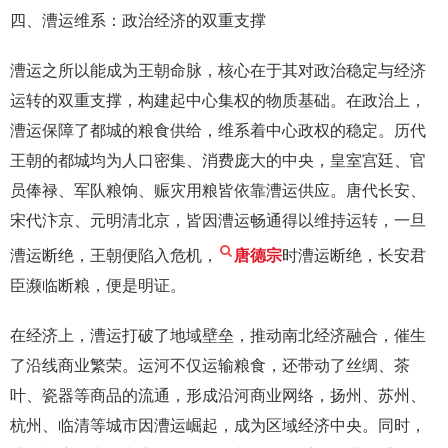
四、漕运维系：政治经济的双重支撑
漕运之所以能成为王朝命脉，核心在于其对政治稳定与经济
运转的双重支撑，构建起中心集权的物质基础。在政治上，
漕运保障了都城的粮食供给，维系着中心政权的稳定。历代
王朝的都城均为人口密集、消费庞大的中央，皇室宫廷、官
员俸禄、军队粮饷、赈灾用粮皆依靠漕运供应。唐代长安、
宋代汴京、元明清北京，皆因漕运畅通得以维持运转，一旦
漕运断绝，王朝便陷入危机，
唐德宗
时漕运断绝，长安君
臣濒临断粮，便是明证。
在经济上，漕运打破了地域壁垒，推动南北经济融合，催生
了沿线商业繁荣。运河不仅运输粮食，还带动了丝绸、茶
叶、瓷器等商品的流通，形成沿河商业网络，扬州、苏州、
杭州、临清等城市因漕运崛起，成为区域经济中央。同时，