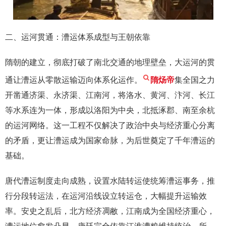
二、运河贯通：漕运体系成型与王朝依靠
隋朝的建立，彻底打破了南北交通的地理壁垒，大运河的贯
通让漕运从零散运输迈向体系化运作。
隋炀帝
集全国之力
开凿通济渠、永济渠、江南河，将洛水、黄河、汴河、长江
等水系连为一体，形成以洛阳为中央，北抵涿郡、南至余杭
的运河网络。这一工程不仅解决了政治中央与经济重心分离
的矛盾，更让漕运成为国家命脉，为后世奠定了千年漕运的
基础。
唐代漕运制度走向成熟，设置水陆转运使统筹漕运事务，推
行分段转运法，在运河沿线设立转运仓，大幅提升运输效
率。安史之乱后，北方经济凋敝，江南成为全国经济重心，