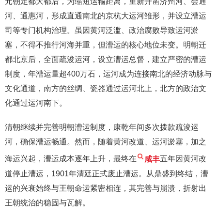
元朝定都大都后，为缩短运输距离，重新开凿济州河、会通
河、通惠河，形成直通南北的京杭大运河雏形，并设立漕运
司等专门机构治理。虽因黄河泛滥、政治腐败导致运河淤
塞，不得不推行河海并重，但漕运的核心地位未变。明朝迁
都北京后，全面疏浚运河，设立漕运总督，建立严密的漕运
制度，年漕运量超400万石，运河成为连接南北的经济动脉与
文化通道，南方的丝绸、瓷器通过运河北上，北方的政治文
化通过运河南下。
清朝继续并完善明朝漕运制度，康乾年间多次拨款疏浚运
河，确保漕运畅通。然而，随着黄河改道、运河淤塞，加之
海运兴起，漕运成本逐年上升，最终在
咸丰
五年因黄河改
道停止漕运，1901年清廷正式废止漕运。从鼎盛到终结，漕
运的兴衰始终与王朝命运紧密相连，其完善与崩溃，折射出
王朝统治的稳固与瓦解。