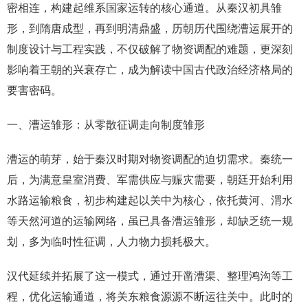
密相连，构建起维系国家运转的核心通道。从秦汉初具雏
形，到隋唐成型，再到明清鼎盛，历朝历代围绕漕运展开的
制度设计与工程实践，不仅破解了物资调配的难题，更深刻
影响着王朝的兴衰存亡，成为解读中国古代政治经济格局的
要害密码。
一、漕运雏形：从零散征调走向制度雏形
漕运的萌芽，始于秦汉时期对物资调配的迫切需求。秦统一
后，为满意皇室消费、军需供应与赈灾需要，朝廷开始利用
水路运输粮食，初步构建起以关中为核心，依托黄河、渭水
等天然河道的运输网络，虽已具备漕运雏形，却缺乏统一规
划，多为临时性征调，人力物力损耗极大。
汉代延续并拓展了这一模式，通过开凿漕渠、整理鸿沟等工
程，优化运输通道，将关东粮食源源不断运往关中。此时的