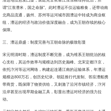
漕运地位愈发凸显，唐廷完全依靠江淮漕粮维持统治，所
谓“江淮漕米，国之命脉”。此时漕运不仅运输粮食，还带动南
北商品流通，扬州、苏州等运河城市因漕运中转成为商业枢
纽，漕运的经济与政治价值深度融合，成为王朝存续的核心
保障。
三、漕运鼎盛：制度完善与王朝命脉的极致彰显
宋元明清时期，漕运制度不断完善，成为维系王朝统治的核
心支柱，其运作效率与规模达到历史巅峰。北宋定都汴京，
依托汴河等运河网络，构建起连通江南的运输体系，年漕运
规模达800万石，创历史纪录。朝廷推行代发制、答应漕船携
带商货，既保障了物资供给，又刺激了沿河市镇经济，汴河
沿岸甚至出现早期金融工具，彰显出漕运对经济的强力拉
动。