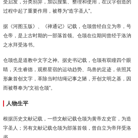
受启发，分类别异，加以搜集、整理和使用，在汉字创造的
过程中起了重要作用，被尊为“造字圣人”。
据《河图玉版》、《禅通记》记载，仓颉曾经自立为帝，号
仓帝，是上古时期的一部落首领。仓颉在位期间曾经于洛汭
之水拜受洛书。
仓颉也是道教中文字之神。据史书记载，仓颉有双瞳四个眼
睛，天生睿德，观察星宿的运动趋势、鸟兽的足迹，依照其
形象首创文字，革除当时结绳记事之陋，开创文明之基，因
而被尊奉为“文祖仓颉”。
人物生平
根据历史文献记载，一些文献记载仓颉为黄帝左史官，为造
字圣人；另有文献记载仓颉为部落首领，曾自立为帝拜受洛
书 。