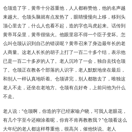
仓颉造了字，黄帝十分器重他，人人都称赞他，他的名声越
来越大。仓颉头脑就有点发热了，眼睛慢慢向上移，移到头
顶心里去了，什么人也看不起，造的字也马虎起来。话传到
黄帝耳朵里，黄帝很恼火。他眼里容不得一个臣子变坏。怎
么叫仓颉认识到自己的错误呢？黄帝召来了身边最年长的老
人商量。这老人长长的胡子上打了一百二十多个结，表示他
已是一百二十多岁的人了。老人沉吟了一会，独自去找仓颉
了。仓颉正在教各个部落的人识字，老人默默地坐在最后，
和别人一样认真地听着。仓颉讲完，别人都散去了，唯独这
老人不走，还坐在老地方。仓颉有点好奇，上前问他为什么
不走。
老人说：“仓颉啊，你造的字已经家喻户晓，可我人老眼花，
有几个字至今还糊涂着呢，你肯不肯再教教我？”仓颉看这么
大年纪的老人都这样尊重他，很高兴，催他快说。老人