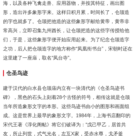
海，以及各种飞禽走兽、应用器物，并按其特征，画出图
形，造出许多象形字来。这样日积月累，时间长了，仓颉造
的字也就多了。仓颉把他造的这些象形字献给黄帝，黄帝非
常高兴，立即召集九州酋长，让仓颉把造的这些字传授给他
们，于是，这些象形字便开始应用起来。为了纪念仓颉造字
之功，后人把仓颉造字的地方称作“凤凰衔书台”，宋朝时还在
这里建了一座庙，取名“凤台寺”。
仓圣鸟迹
建于汉代的白水县仓颉庙内立有一块清代的《仓圣鸟迹书
碑》，黑色的石头上刻着28个古怪的符号，相传这就是仓颉
当年所造象形文字的本形。这些鸟迹书由小的图形和画面组
成。这是世界上最早的象形文字。1984年，上海书店翻印的
宋代王著《淳化阁帖》将它们破译为：“戊己甲乙，居首共
友，所止列世，式气光名，左互X家，受赤水尊，戈矛釜