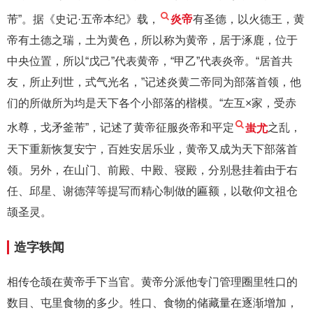
芾”。据《史记·五帝本纪》载，
炎帝
有圣德，以火德王，黄
帝有土德之瑞，土为黄色，所以称为黄帝，居于涿鹿，位于
中央位置，所以“戊己”代表黄帝，“甲乙”代表炎帝。“居首共
友，所止列世，式气光名，”记述炎黄二帝同为部落首领，他
们的所做所为均是天下各个小部落的楷模。“左互×家，受赤
水尊，戈矛釜芾”，记述了黄帝征服炎帝和平定
蚩尤
之乱，
天下重新恢复安宁，百姓安居乐业，黄帝又成为天下部落首
领。另外，在山门、前殿、中殿、寝殿，分别悬挂着由于右
任、邱星、谢德萍等提写而精心制做的匾额，以敬仰文祖仓
颉圣灵。
造字轶闻
相传仓颉在黄帝手下当官。黄帝分派他专门管理圈里牲口的
数目、屯里食物的多少。牲口、食物的储藏量在逐渐增加，