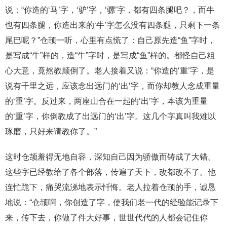
说：“你造的‘马’字，‘驴’字，‘骡’字，都有四条腿吧？，而牛
也有四条腿，你造出来的‘牛’字怎么没有四条腿，只剩下一条
尾巴呢？”仓颉一听，心里有点慌了：自己原先造“鱼”字时，
是写成“牛”样的，造“牛”字时，是写成“鱼”样的。都怪自己粗
心大意，竟然教颠倒了。老人接着又说：“你造的‘重’字，是
说有千里之远，应该念出远门的‘出’字，而你却教人念成重量
的‘重’字。反过来，两座山合在一起的‘出’字，本该为重量
的‘重’字，你倒教成了出远门的‘出’字。这几个字真叫我难以
琢磨，只好来请教你了。”
这时仓颉羞得无地自容，深知自己因为骄傲而铸成了大错。
这些字已经教给了各个部落，传遍了天下，改都改不了。他
连忙跪下，痛哭流涕地表示忏悔。老人拉着仓颉的手，诚恳
地说：“仓颉啊，你创造了字，使我们老一代的经验能记录下
来，传下去，你做了件大好事，世世代代的人都会记住你