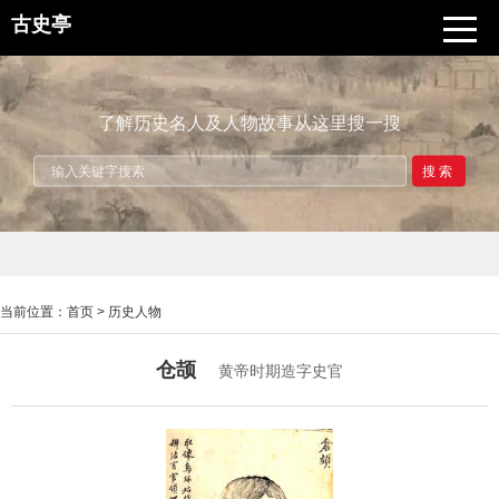
古史亭
了解历史名人及人物故事从这里搜一搜
搜索
当前位置：
首页
>
历史人物
仓颉
黄帝时期造字史官