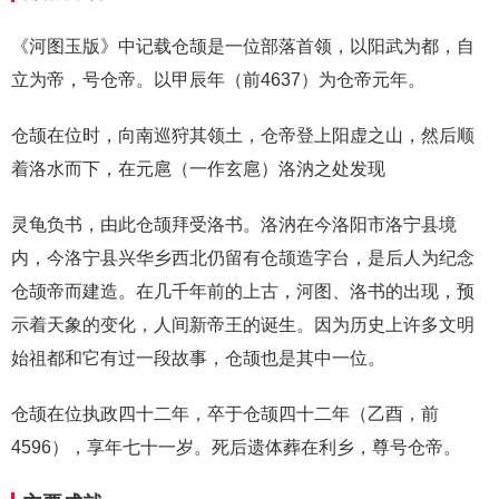
《河图玉版》中记载仓颉是一位部落首领，以阳武为都，自
立为帝，号仓帝。以甲辰年（前4637）为仓帝元年。
仓颉在位时，向南巡狩其领土，仓帝登上阳虚之山，然后顺
着洛水而下，在元扈（一作玄扈）洛汭之处发现
灵龟负书，由此仓颉拜受洛书。洛汭在今洛阳市洛宁县境
内，今洛宁县兴华乡西北仍留有仓颉造字台，是后人为纪念
仓颉帝而建造。在几千年前的上古，河图、洛书的出现，预
示着天象的变化，人间新帝王的诞生。因为历史上许多文明
始祖都和它有过一段故事，仓颉也是其中一位。
仓颉在位执政四十二年，卒于仓颉四十二年（乙酉，前
4596），享年七十一岁。死后遗体葬在利乡，尊号仓帝。