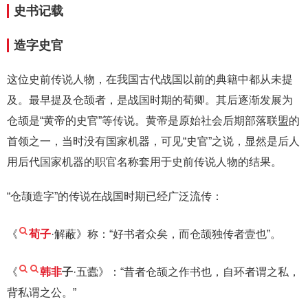
史书记载
造字史官
这位史前传说人物，在我国古代战国以前的典籍中都从未提
及。最早提及仓颉者，是战国时期的荀卿。其后逐渐发展为
仓颉是“黄帝的史官”等传说。黄帝是原始社会后期部落联盟的
首领之一，当时没有国家机器，可见“史官”之说，显然是后人
用后代国家机器的职官名称套用于史前传说人物的结果。
“仓颉造字”的传说在战国时期已经广泛流传：
《
荀子
·解蔽》称：“好书者众矣，而仓颉独传者壹也”。
《
韩非
子
·五蠹》：“昔者仓颉之作书也，自环者谓之私，
背私谓之公。”