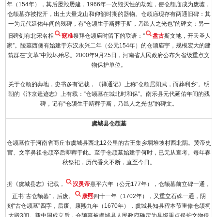
年（154年），其后屡毁屡建，1966年一次毁灭性的劫难，使仓颉庙成为废墟，
仓颉墓亦被挖开，出土大量龙山和仰韶时期的器物。仓颉庙现存有两通旧碑：其
一为元代延佑年间的残碑，有“仓颉生于斯葬于斯，乃邑人之光也”的碑文；另一
旧碑刻有北宋名相
寇准
祭拜仓颉庙时留下的联语：“
盘古
斯文地，开天圣人
家”。陵墓西侧有始建于东汉永兴二年（公元154年）的仓颉庙宇，规模宏大的建
筑群在“文革”中毁坏殆尽。2000年9月25日，河南省人民政府公布为省级重点文
物保护单位。
关于仓颉的葬地，史书多有记载，《禅通记》上称“仓颉居阳武，而葬利乡”。明
朝的《汴京遗迹志》上有载：“仓颉墓在城北时和保”。南乐县元代延佑年间的残
碑，记有“仓颉生于斯葬于斯，乃邑人之光也”的碑文。
虞城县仓颉墓
仓颉墓位于河南省商丘市虞城县西北12公里的古王集乡堌堆坡村西北隅。黄帝史
官、文字鼻祖仓颉卒后即葬于此。至于仓颉墓始建于何时，已无从查考。每年春
秋祭祀，历代香火不断，直至今日。
据《虞城县志》记载，
汉灵帝
熹平六年（公元177年），仓颉墓前立碑一通，
正书“古仓颉墓”，后废。
康熙
四十一年（1702年），又重立石碑一通，阴
刻“古仓颉墓”四字，后废。康熙九年（1670年），虞城县知县程本节重修仓颉祠
大殿3间。新中国成立后，仓颉墓被虞城县人民政府确定为县级重点保护文物保