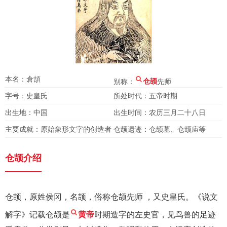
本名：倉頡
别称：
仓颉
先师
字号：史皇氏
所处时代：五帝时期
出生地：中国
出生时间：农历三月二十八日
主要成就：原始象形文字的创造者
仓颉遗迹：仓颉墓、仓颉庙等
仓颉介绍
仓颉，原姓侯冈，名颉，俗称仓颉先师 ，又史皇氏。《说文
解字》记载仓颉是
黄帝
时期造字的左史官，见鸟兽的足迹