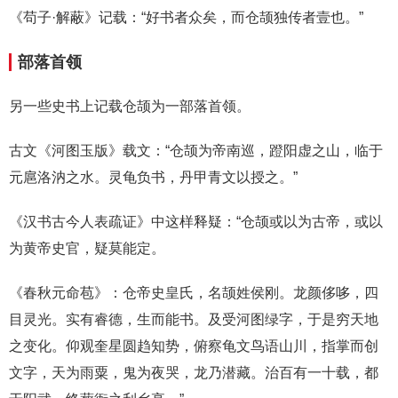
《苟子·解蔽》记载：“好书者众矣，而仓颉独传者壹也。”
部落首领
另一些史书上记载仓颉为一部落首领。
古文《河图玉版》载文：“仓颉为帝南巡，蹬阳虚之山，临于
元扈洛汭之水。灵龟负书，丹甲青文以授之。”
《汉书古今人表疏证》中这样释疑：“仓颉或以为古帝，或以
为黄帝史官，疑莫能定。
《春秋元命苞》：仓帝史皇氏，名颉姓侯刚。龙颜侈哆，四
目灵光。实有睿德，生而能书。及受河图绿字，于是穷天地
之变化。仰观奎星圆趋知势，俯察龟文鸟语山川，指掌而创
文字，天为雨粟，鬼为夜哭，龙乃潜藏。治百有一十载，都