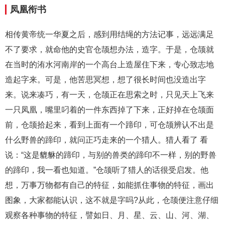
凤凰衔书
相传黄帝统一华夏之后，感到用结绳的方法记事，远远满足
不了要求，就命他的史官仓颉想办法，造字。于是，仓颉就
在当时的洧水河南岸的一个高台上造屋住下来，专心致志地
造起字来。可是，他苦思冥想，想了很长时间也没造出字
来。说来凑巧，有一天，仓颉正在思索之时，只见天上飞来
一只凤凰，嘴里叼着的一件东西掉了下来，正好掉在仓颉面
前，仓颉拾起来，看到上面有一个蹄印，可仓颉辨认不出是
什么野兽的蹄印，就问正巧走来的一个猎人。猎人看了 看
说：“这是貔貅的蹄印，与别的兽类的蹄印不一样，别的野兽
的蹄印，我一看也知道。”仓颉听了猎人的话很受启发。他
想，万事万物都有自己的特征，如能抓住事物的特征，画出
图象，大家都能认识，这不就是字吗?从此，仓颉便注意仔细
观察各种事物的特征，譬如日、月、星、云、山、河、湖、