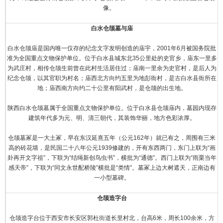
像。
白水
仓颉墓与庙
白水仓颉庙是国内唯一仅存的纪念文字发明创造的庙宇，2001年6月被国务院批
准为全国重点文物保护单位。位于白水县城东北35公里处的史官乡，庙东一里多
为武庄村，相传仓颉生前曾在此村生活居住过；庙南一里余为史官村，是后人为
纪念仓颉，以其官职为村名；庙西北方向约五里为地彭衙村，是古白水县衙所在
地；庙西南方向约二十公里有阳武村，是仓颉的出生地。
陕西白水仓颉墓属于全国重点文物保护单位。位于白水县仓颉庙内，墓园内现存
建筑年代多为元、明、清三朝代，其装饰华丽，地方色彩浓厚。
仓颉墓冢是一大土冢，早在东汉延熹五年（公元162年）就已有之，周围有三米
高的砖花墙，是民国二十八年公元1939修建的，开有东西两门，东门上联为“画
卦再开文字祖”，下联为“结绳新创鸟虫书”，横批为“通德”。西门上联为“雨栗当年
感天帝”，下联为“同文永世配桥陵”横批是“类情”。墓冢上边大树遮天，正南边有
一小型墓碑。
仓颉造字台
仓颉造字台位于西安市长安区郭杜街道长里村北，台高6米，周长100余米，方