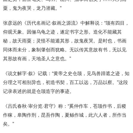
粟，鬼为夜哭，龙乃潜藏。”
张彦远的《历代名画记·叙画之源流》中解释说：“颉有四目，
仰观天象。因俪乌龟之迹，遂定书字之形。造化不能藏其
秘，故天雨粟；灵怪不能遁其形，故鬼夜哭。是时也，书画
同体而未分，象制肇创而犹略。无以传其意故有书，无以见
其形故有画，天地圣人之意也。”
《说文解字·叙》记载：“黄帝之史仓颉，见鸟兽蹄遮之迹，知
分理之可相别异也，初造书契，百工以远，万品以察。”这段
记录表述的就是仓颉造字的事迹。
《吕氏春秋·审分览·君守》称：“奚仲作车，苍颉作书，后稷
作稼，皋陶作刑，昆吾作陶，夏鲧作城，此六人者，所作当
矣。”