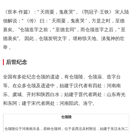
《世本·作篇》：“ 天雨粟，鬼夜哭”，《鹗冠子·王铁》 宋人陆
佃解说：“ 《传》 曰：‘ 天雨粟，鬼夜哭 ’，方是之时，至德
衰矣。 ”仓颉造字之前，“ 至德玄同”，而仓颉造字之后，“ 至
德衰矣”。 因此，仓颉发明文字， 堪称惊天地、涕鬼神的壮
举 。
后世纪念
全国有多处纪念仓颉的遗迹，有仓颉陵、仓颉庙、造字台
等。在众多仓颉及遗迹中，始建于汉代者有四处：河南南
乐、虞城、开封和陕西白水；始建于晋代者两处：山东寿光
和东阿；建于宋代者两处：河南阳武、洛宁。
仓颉陵
仓颉陵位于河南南乐县，原称仓颉祠，位于县西北吴村附近，始建于东汉永兴二