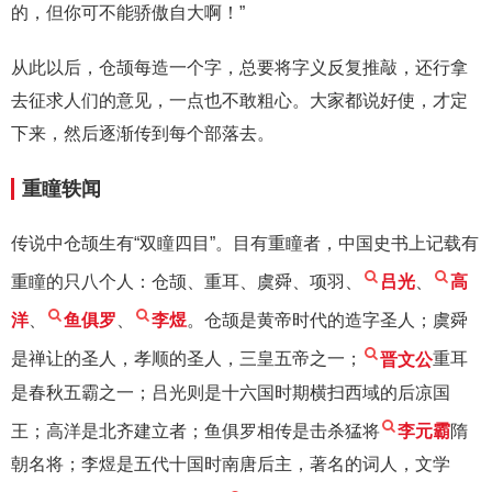
的，但你可不能骄傲自大啊！”
从此以后，仓颉每造一个字，总要将字义反复推敲，还行拿
去征求人们的意见，一点也不敢粗心。大家都说好使，才定
下来，然后逐渐传到每个部落去。
重瞳轶闻
传说中仓颉生有“双瞳四目”。目有重瞳者，中国史书上记载有
重瞳的只八个人：仓颉、重耳、虞舜、项羽、
吕光
、
高
洋
、
鱼俱罗
、
李煜
。仓颉是黄帝时代的造字圣人；虞舜
是禅让的圣人，孝顺的圣人，三皇五帝之一；
晋文公
重耳
是春秋五霸之一；吕光则是十六国时期横扫西域的后凉国
王；高洋是北齐建立者；鱼俱罗相传是击杀猛将
李元霸
隋
朝名将；李煜是五代十国时南唐后主，著名的词人，文学