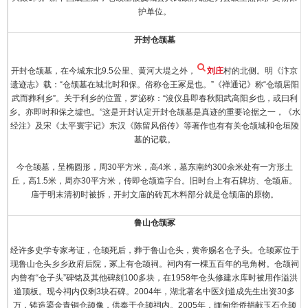
护单位。
开封仓颉墓
开封仓颉墓，在今城东北9.5公里、黄河大堤之外，
刘庄
村的北侧。明《汴京
遗迹志》载：“仓颉墓在城北时和保。俗称仓王冢是也。”《禅通记》称“仓颉居阳
武而葬利乡”。关于利乡的位置，罗泌称：“浚仪县即春秋阳武高阳乡也，或曰利
乡。亦即时和保之墟也。”这是开封认定开封仓颉墓是真迹的重要论据之一，《水
经注》及宋《太平寰宇记》东汉《陈留风俗传》等著作也有有关仓颉城和仓垣陵
墓的记载。
今仓颉墓，呈椭圆形，周30平方米，高4米，墓东南约300余米处有一方形土
丘，高1.5米，周亦30平方米，传即仓颉造字台。旧时台上有石牌坊、仓颉庙。
庙于明末清初时被拆，开封文庙的砖瓦木料部分就是仓颉庙的原物。
鲁山仓颉冢
经许多史学专家考证，仓颉死后，葬于鲁山仓头，黄帝赐名仓子头。仓颉冢位于
现鲁山仓头乡乡政府后院，冢上有仓颉祠。祠内有一棵五百年的皂角树。仓颉祠
内曾有“仓子头”碑铭及其他碑刻100多块，在1958年仓头修建水库时被用作溢洪
道顶板。现今祠内仅剩3块石碑。2004年，湖北著名中医刘道成先生出资30多
万，铸造鎏金青铜仓颉像，供奉于仓颉祠内。2005年，缅甸华侨捐献玉石仓颉