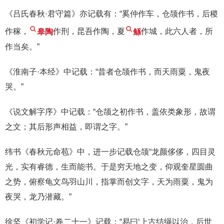
《吕氏春秋·君守篇》亦记载有：“奚仲作车，仓颉作书，后稷
作稼，
皋陶
作刑，昆吾作陶，夏
鲧
作城，此六人者，所
作当矣。”
《淮南子·本经》中记载：“昔者仓颉作书，而天雨粟，鬼夜
哭。”
《说文解字序》中记载：“仓颉之初作书，盖依类象形，故谓
之文；其后形声相益，即谓之字。”
纬书《春秋元命苞》中，进一步记载仓颉“龙颜侈侈，四目灵
光，实有睿德，生而能书。于是穷天地之变，仰观奎星圆曲
之势，俯察龟文鸟羽山川，指掌而创文字，天为雨粟，鬼为
夜哭，龙乃潜藏。”
徐坚《初学记·卷二十一》记载：“易曰‘上古结绳以治，后世