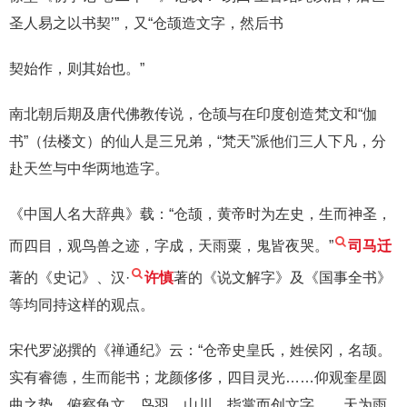
圣人易之以书契’”，又“仓颉造文字，然后书
契始作，则其始也。”
南北朝后期及唐代佛教传说，仓颉与在印度创造梵文和“伽
书”（佉楼文）的仙人是三兄弟，“梵天”派他们三人下凡，分
赴天竺与中华两地造字。
《中国人名大辞典》载：“仓颉，黄帝时为左史，生而神圣，
而四目，观鸟兽之迹，字成，天雨粟，鬼皆夜哭。”
司马迁
著的《史记》、汉·
许慎
著的《说文解字》及《国事全书》
等均同持这样的观点。
宋代罗泌撰的《禅通纪》云：“仓帝史皇氏，姓侯冈，名颉。
实有睿德，生而能书；龙颜侈侈，四目灵光……仰观奎星圆
曲之势，俯察龟文、鸟羽、山川、指掌而创文字……天为雨