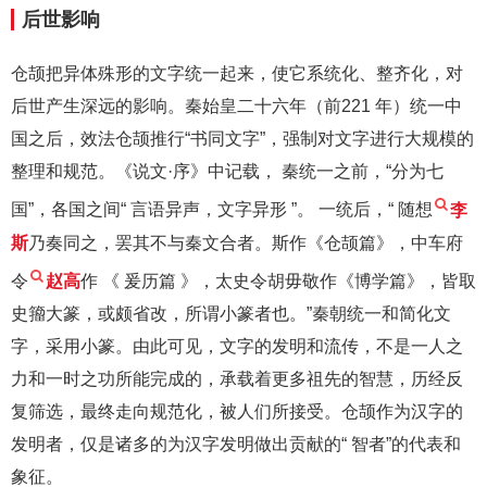
后世影响
仓颉把异体殊形的文字统一起来，使它系统化、整齐化，对
后世产生深远的影响。秦始皇二十六年（前221 年）统一中
国之后，效法仓颉推行“书同文字”，强制对文字进行大规模的
整理和规范。《说文·序》中记载， 秦统一之前，“分为七
国”，各国之间“ 言语异声，文字异形 ”。 一统后，“ 随想
李
斯
乃奏同之，罢其不与秦文合者。斯作《仓颉篇》，中车府
令
赵高
作 《 爰历篇 》，太史令胡毋敬作《博学篇》，皆取
史籀大篆，或颇省改，所谓小篆者也。”秦朝统一和简化文
字，采用小篆。由此可见，文字的发明和流传，不是一人之
力和一时之功所能完成的，承载着更多祖先的智慧，历经反
复筛选，最终走向规范化，被人们所接受。仓颉作为汉字的
发明者，仅是诸多的为汉字发明做出贡献的“ 智者”的代表和
象征。