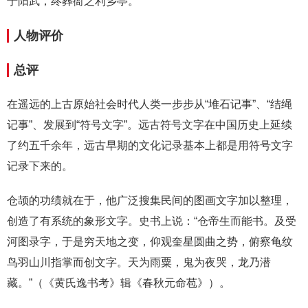
于阳武，终葬衙之利乡亭。”
人物评价
总评
在遥远的上古原始社会时代人类一步步从“堆石记事”、“结绳
记事”、发展到“符号文字”。远古符号文字在中国历史上延续
了约五千余年，远古早期的文化记录基本上都是用符号文字
记录下来的。
仓颉的功绩就在于，他广泛搜集民间的图画文字加以整理，
创造了有系统的象形文字。史书上说：“仓帝生而能书。及受
河图录字，于是穷天地之变，仰观奎星圆曲之势，俯察龟纹
鸟羽山川指掌而创文字。天为雨粟，鬼为夜哭，龙乃潜
藏。”（《黄氏逸书考》辑《春秋元命苞》）。