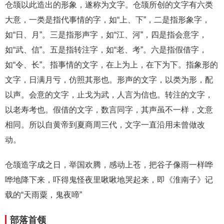
仓颉以此造出的形象，遂称为文字。仓颉所创的文字有六类
大意，一类是指代事情的字，如“上、下”，二是指形象字，
如“日、月”。三是指形声字，如“江、河”，四是指会意字，
如“武、信”。五是指转注字，如“老、考”。六是指假借字，
如“令、长”。指事情的文字，在上为上，在下为下。指象形的
文字，日满月亏，仿照其形也。形声的文字，以类为形，配
以声。会意的文字，止戈为武，人言为信也。转注的文字，
以老寿考也。假借的文字，数言同字，其声虽不一样，文意
相同。所以自黄帝到夏商周三代，文字一直沿用未曾做改
动。
仓颉造字成之日，举国欢腾，感动上苍，把谷子像雨一样哗
哗地降下来，吓得鬼怪夜里啾啾地哭起来，即《淮南子》记
载的“天雨粟，鬼夜啼”
部落首领