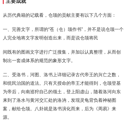
主要成就
从历代典籍的记载看，仓颉的贡献主要有以下几个方面：
一、完善文字，所谓的“苍（仓）颉作书”，并不是说仓颉一个
人完全地将文字发明创造出来，而是说仓颉将民
间既有的图画文字进行广泛搜集，并加以认真整理，从而创
制出一套成体系的规范的象形文字。
二、受洛书，河图、洛书上详细记录古代帝王的兴亡之数，
和统民治国的道法。只有天授命的帝王才能得到，仓颉登基
为帝后，向南巡狩自己的领土，登上阳虚山，随着洛河向东
来到了洛水与黄河交汇处的洛汭，发现灵龟背负着神秘图
案，献给仓颉。八卦就是洛书演化而来，后为《周易》来
源。