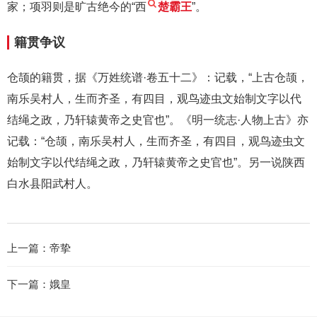
家；项羽则是旷古绝今的“西
楚霸王
”。
籍贯争议
仓颉的籍贯，据《万姓统谱·卷五十二》：记载，“上古仓颉，
南乐吴村人，生而齐圣，有四目，观鸟迹虫文始制文字以代
结绳之政，乃轩辕黄帝之史官也”。《明一统志·人物上古》亦
记载：“仓颉，南乐吴村人，生而齐圣，有四目，观鸟迹虫文
始制文字以代结绳之政，乃轩辕黄帝之史官也”。另一说陕西
白水县阳武村人。
上一篇：
帝挚
下一篇：
娥皇