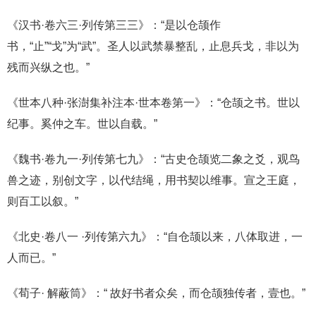
《汉书·卷六三·列传第三三》：“是以仓颉作
书，“止”“戈”为“武”。圣人以武禁暴整乱，止息兵戈，非以为
残而兴纵之也。”
《世本八种·张澍集补注本·世本卷第一》：“仓颉之书。世以
纪事。奚仲之车。世以自载。”
《魏书·卷九一·列传第七九》：“古史仓颉览二象之爻，观鸟
兽之迹，别创文字，以代结绳，用书契以维事。宣之王庭，
则百工以叙。”
《北史·卷八一 ·列传第六九》：“自仓颉以来，八体取进，一
人而已。”
《荀子· 解蔽筒》：“ 故好书者众矣，而仓颉独传者，壹也。”