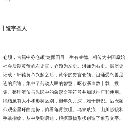
造字圣人
仓颉，古籍中称仓颉“龙颜四目，生有睿德。相传为中国原始
社会后期黄帝的左史官，仓颉为左史。沮诵为右史。据历史
记载：轩辕黄帝兴起之后，黄帝的史官仓颉、沮诵受鸟兽足
迹的启迪，集中了劳动人民的智慧，呕心沥血数十载，搜
集、整理流传与先民中的象形文字符号并加以推广和使用。
绳结虽有大小和形状区别，但年久月深，难于辨识。后仓颉
仰观奎星环曲走势，俯看龟背纹理、鸟兽爪痕、山川形貌和
手掌指纹，从中受到启迪，根据事物形状创造了象形文字。