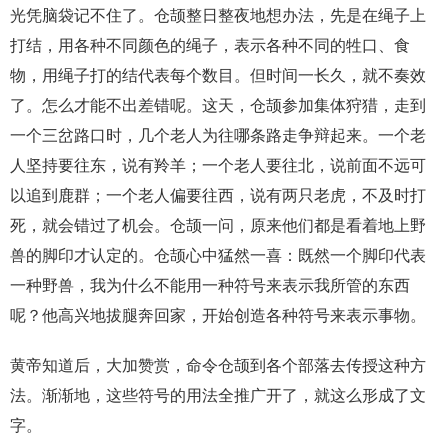
光凭脑袋记不住了。仓颉整日整夜地想办法，先是在绳子上
打结，用各种不同颜色的绳子，表示各种不同的牲口、食
物，用绳子打的结代表每个数目。但时间一长久，就不奏效
了。怎么才能不出差错呢。这天，仓颉参加集体狩猎，走到
一个三岔路口时，几个老人为往哪条路走争辩起来。一个老
人坚持要往东，说有羚羊；一个老人要往北，说前面不远可
以追到鹿群；一个老人偏要往西，说有两只老虎，不及时打
死，就会错过了机会。仓颉一问，原来他们都是看着地上野
兽的脚印才认定的。仓颉心中猛然一喜：既然一个脚印代表
一种野兽，我为什么不能用一种符号来表示我所管的东西
呢？他高兴地拔腿奔回家，开始创造各种符号来表示事物。
黄帝知道后，大加赞赏，命令仓颉到各个部落去传授这种方
法。渐渐地，这些符号的用法全推广开了，就这么形成了文
字。