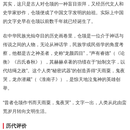
其实，这只是古人对仓颉的一种盲目崇拜，又经历代文人和
史学家炒作，仓颉便成了中国文字发明的始祖。实际上中国
的文字史早在仓颉以前数千年就已经诞生了。
在中华民族光灿夺目的历史画卷里，仓颉是一位介于神话与
传说之间的人物，无论从神话学，民族学或民俗学的角度考
察，他都是古之神圣者，史称“龙颜四目”，“声有睿德”（《论
衡》《吕氏春秋》），其赫赫卓著的功绩在于“始制文字，以
代结绳之政”。这个人类“秘密武器”的创造弄得“天雨粟，鬼夜
哭，龙亦潜藏”（《淮南子》），是惊天地泣鬼神的英雄创
举。
“昔者仓颉作书而天雨粟，鬼夜哭”，文字一出，人类从此由蛮
荒岁月转向文明生活。
历代评价