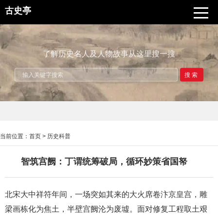
古史亭
了解历史名人及人物故事从这里搜一搜
搜索
当前位置：
首页
>
历史科普
智筑宫阙：丁谓统筹破局，循环妙策省国帑
北宋大中祥符年间，一场突如其来的大火席卷汴京皇宫，雕
梁画栋化为焦土，半壁宫阙沦为废墟。面对修复工程取土艰