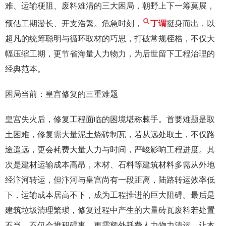
难、运输梗阻、废料难清的三大困局，朝野上下一筹莫展，
预估工期漫长、开支浩繁。危急时刻，
丁谓
挺身而出，以
超凡的统筹聪明与循环取材的巧思，打破常规桎梏，不仅大
幅压缩工期，更节省海量人力物力，为后世留下工程治理的
经典范本。
困局当前：皇宫修复的三重难题
皇宫失火后，修复工程面临的困境堪称棘手。首要难题是取
土困难，修复需大量泥土烧砖制瓦，若从远处取土，不仅路
途遥远，更会耗费大量人力与时间，严峻影响工程进度。其
次是建材运输成本高昂，木材、石料等建筑材料多需从外地
经汴河转运，但汴河与皇宫尚有一段距离，陆路转运效率低
下，运输成本居高不下，成为工程推进的巨大阻碍。最后是
建筑垃圾清理繁琐，修复过程中产生的大量砖瓦废料若处置
不当，不仅会堆积碍事，更需额外耗费人力物力清运，让本