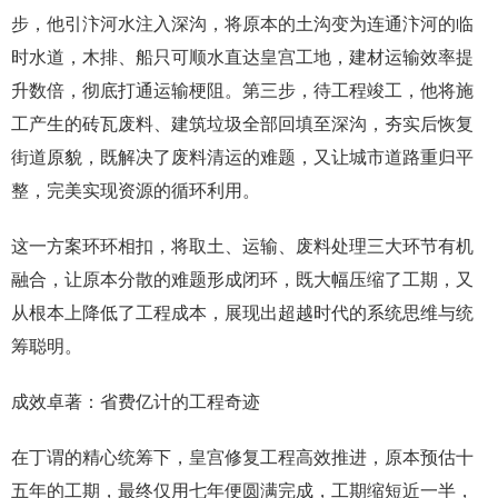
步，他引汴河水注入深沟，将原本的土沟变为连通汴河的临
时水道，木排、船只可顺水直达皇宫工地，建材运输效率提
升数倍，彻底打通运输梗阻。第三步，待工程竣工，他将施
工产生的砖瓦废料、建筑垃圾全部回填至深沟，夯实后恢复
街道原貌，既解决了废料清运的难题，又让城市道路重归平
整，完美实现资源的循环利用。
这一方案环环相扣，将取土、运输、废料处理三大环节有机
融合，让原本分散的难题形成闭环，既大幅压缩了工期，又
从根本上降低了工程成本，展现出超越时代的系统思维与统
筹聪明。
成效卓著：省费亿计的工程奇迹
在丁谓的精心统筹下，皇宫修复工程高效推进，原本预估十
五年的工期，最终仅用七年便圆满完成，工期缩短近一半，