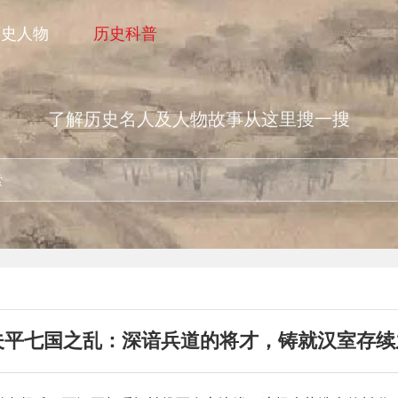
历史人物
历史科普
了解历史名人及人物故事从这里搜一搜
夫平七国之乱：深谙兵道的将才，铸就汉室存续