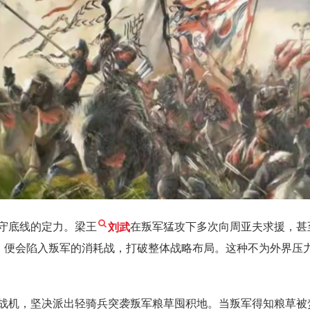
守底线的定力。梁王
刘武
在叛军猛攻下多次向周亚夫求援，甚
国，便会陷入叛军的消耗战，打破整体战略布局。这种不为外界压
战机，坚决派出轻骑兵突袭叛军粮草囤积地。当叛军得知粮草被