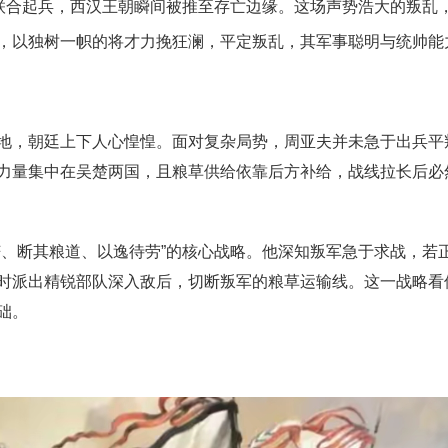
名联合起兵，西汉王朝瞬间被推至存亡边缘。这场声势浩大的叛乱
，以独树一帜的将才力挽狂澜，平定叛乱，其军事聪明与统帅能
地，朝廷上下人心惶惶。面对复杂局势，周亚夫并未急于出兵平
力量集中在吴楚两国，且粮草供给依靠后方补给，战线拉长后必
芒、断其粮道、以逸待劳”的核心战略。他深知叛军急于求战，若
时派出精锐部队深入敌后，切断叛军的粮草运输线。这一战略看
础。