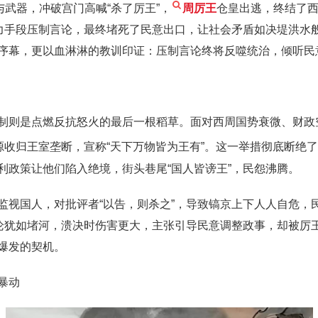
与武器，冲破宫门高喊“杀了厉王”，
周厉王
仓皇出逃，终结了西
暴力手段压制言论，最终堵死了民意出口，让社会矛盾如决堤洪水
序幕，更以血淋淋的教训印证：压制言论终将反噬统治，倾听民
制则是点燃反抗怒火的最后一根稻草。面对西周国势衰微、财政
源收归王室垄断，宣称“天下万物皆为王有”。这一举措彻底断绝了
利政策让他们陷入绝境，街头巷尾“国人皆谤王”，民怨沸腾。
视国人，对批评者“以告，则杀之”，导致镐京上下人人自危，民
言论犹如堵河，溃决时伤害更大，主张引导民意调整政事，却被厉
爆发的契机。
暴动