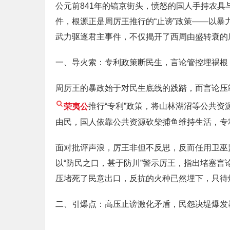
公元前841年的镐京街头，愤怒的国人手持农具
件，根源正是周厉王推行的“止谤”政策——以
武力驱逐君主事件，不仅揭开了西周由盛转衰的
一、导火索：专利政策断民生，言论管控埋祸根
周厉王的暴政始于对民生底线的践踏，而言论压
荣夷公
推行“专利”政策，将山林湖沼等公共资
由民，国人依靠公共资源砍柴捕鱼维持生活，专
面对批评声浪，厉王非但不反思，反而任用卫巫监
以“防民之口，甚于防川”警示厉王，指出堵塞
压堵死了民意出口，反抗的火种已然埋下，只待
二、引爆点：高压止谤激化矛盾，民怨决堤爆发