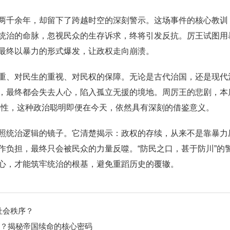
两千余年，却留下了跨越时空的深刻警示。这场事件的核心教训，
统治的命脉，忽视民众的生存诉求，终将引发反抗。厉王试图用
最终以暴力的形式爆发，让政权走向崩溃。
重、对民生的重视、对民权的保障。无论是古代治国，还是现代
，最终都会失去人心，陷入孤立无援的境地。周厉王的悲剧，本质
要性，这种政治聪明即便在今天，依然具有深刻的借鉴意义。
照统治逻辑的镜子。它清楚揭示：政权的存续，从来不是靠暴力
作负担，最终只会被民众的力量反噬。“防民之口，甚于防川”的
心，才能筑牢统治的根基，避免重蹈历史的覆辙。
社会秩序？
”？揭秘帝国续命的核心密码