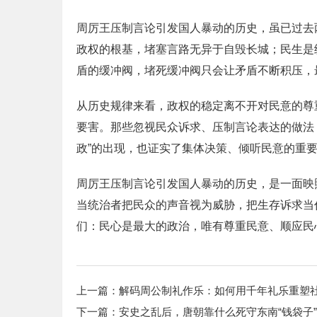
周厉王压制言论引发国人暴动的历史，虽已过去
政权的根基，堵塞言路无异于自毁长城；民生是
盾的缓冲阀，堵死缓冲阀只会让矛盾不断积压，
从历史规律来看，政权的稳定离不开对民意的尊
要害。那些忽视民众诉求、压制言论表达的做法
政”的出现，也证实了集体决策、倾听民意的重
周厉王压制言论引发国人暴动的历史，是一面映
当统治者把民众的声音视为威胁，把生存诉求当
们：民心是最大的政治，唯有尊重民意、顺应民
上一篇：
解码周公制礼作乐：如何用千年礼乐重塑
下一篇：
安史之乱后，唐朝靠什么死守东南“钱袋子