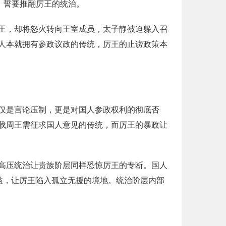
，誓要推翻厉王的统治。
王，却将怒火转向王室成员，太子静被迫躲入召
人本就拥有参政议政的传统，厉王的止谤政策本
仅是言论压制，更是对国人参政权利的彻底否
载周王需征求国人意见的传统，而厉王的暴政让
高压统治让贵族阶层同样恐惊厉王的专断。国人
益，让厉王陷入孤立无援的境地。统治阶层内部