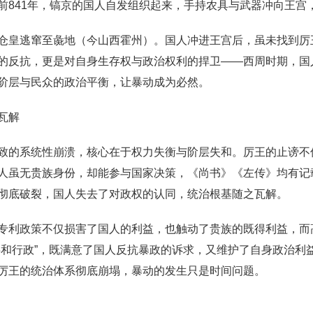
前841年，镐京的国人自发组织起来，手持农具与武器冲向王宫
仓皇逃窜至彘地（今山西霍州）。国人冲进王宫后，虽未找到厉
的反抗，更是对自身生存权与政治权利的捍卫——西周时期，国
阶层与民众的政治平衡，让暴动成为必然。
瓦解
致的系统性崩溃，核心在于权力失衡与阶层失和。厉王的止谤不
人虽无贵族身份，却能参与国家决策，《尚书》《左传》均有记
彻底破裂，国人失去了对政权的认同，统治根基随之瓦解。
专利政策不仅损害了国人的利益，也触动了贵族的既得利益，而
共和行政”，既满意了国人反抗暴政的诉求，又维护了自身政治利
厉王的统治体系彻底崩塌，暴动的发生只是时间问题。