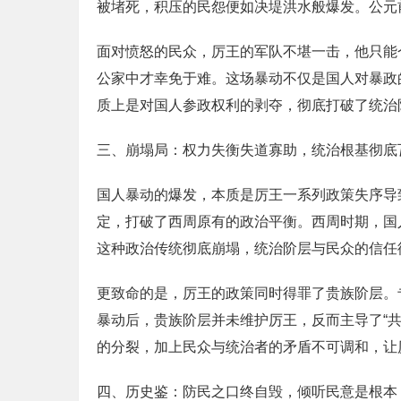
被堵死，积压的民怨便如决堤洪水般爆发。公元
面对愤怒的民众，厉王的军队不堪一击，他只能
公家中才幸免于难。这场暴动不仅是国人对暴政
质上是对国人参政权利的剥夺，彻底打破了统治
三、崩塌局：权力失衡失道寡助，统治根基彻底
国人暴动的爆发，本质是厉王一系列政策失序导
定，打破了西周原有的政治平衡。西周时期，国
这种政治传统彻底崩塌，统治阶层与民众的信任
更致命的是，厉王的政策同时得罪了贵族阶层。
暴动后，贵族阶层并未维护厉王，反而主导了“
的分裂，加上民众与统治者的矛盾不可调和，让
四、历史鉴：防民之口终自毁，倾听民意是根本