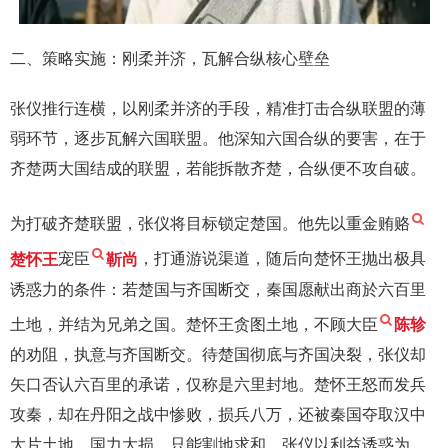
二、策略实施：刚柔并济，瓦解合纵核心壁垒
张仪推行连横，以刚柔并济的手段，精准打击合纵联盟的薄
弱环节，逐步瓦解六国联盟。他深知六国合纵的要害，在于
齐楚两大国结成的联盟，若能拆散齐楚，合纵便不攻自破。
为打破齐楚联盟，张仪将目标锁定楚国。他先以重金贿赂
楚怀王
宠臣
靳尚
，打通游说渠道，随后向楚怀王抛出极具
诱惑力的条件：若楚国与齐国断交，秦国愿献出商於六百里
土地，并结为兄弟之国。楚怀王贪图土地，不顾大臣
陈轸
的劝阻，执意与齐国断交。待楚国彻底与齐国决裂，张仪却
矢口否认六百里的承诺，仅称是六里封地。楚怀王怒而发兵
攻秦，却在丹阳之战中惨败，损兵八万，还被秦国夺取汉中
大片土地，国力大损，只能割地求和。张仪以利益诱惑为