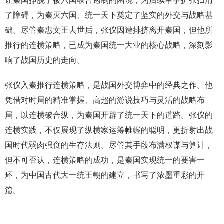
让秦国挣脱了被六国联合遏制的困境，为后续军事扩张扫清
了障碍，为秦灭六国、统一天下奠定了坚实的外交与战略基
础。尽管秦惠文王去世后，张仪因遭排挤离开秦国，但他所
推行的连横策略，已成为秦国统一大业的核心战略，深刻影
响了战国历史的走向。
张仪入秦推行连横策略，是战国外交博弈中的经典之作。他
凭借对时局的精准掌握、高超的游说技巧与灵活的战略布
局，以连横破合纵，为秦国开辟了统一天下的道路。张仪的
连横实践，不仅展现了纵横家运筹帷幄的聪明，更折射出战
国时代弱肉强食的生存法则。尽管其手段布满权谋与算计，
但不可否认，连横策略的成功，是秦国实现统一的要害一
环，为中国古代大一统王朝的建立，书写了浓墨重彩的开
篇。