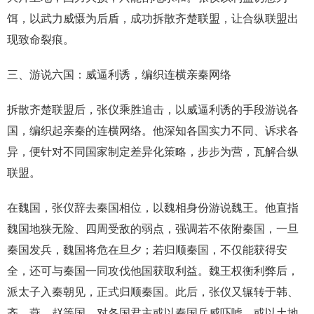
饵，以武力威慑为后盾，成功拆散齐楚联盟，让合纵联盟出
现致命裂痕。
三、游说六国：威逼利诱，编织连横亲秦网络
拆散齐楚联盟后，张仪乘胜追击，以威逼利诱的手段游说各
国，编织起亲秦的连横网络。他深知各国实力不同、诉求各
异，便针对不同国家制定差异化策略，步步为营，瓦解合纵
联盟。
在魏国，张仪辞去秦国相位，以魏相身份游说魏王。他直指
魏国地狭无险、四周受敌的弱点，强调若不依附秦国，一旦
秦国发兵，魏国将危在旦夕；若归顺秦国，不仅能获得安
全，还可与秦国一同攻伐他国获取利益。魏王权衡利弊后，
派太子入秦朝见，正式归顺秦国。此后，张仪又辗转于韩、
齐、燕、赵等国，对各国君主或以秦国兵威吓唬，或以土地