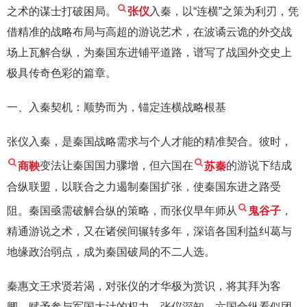
之术的谋士打破困局。
张仪
入秦，以“连横”之策为利刃，凭
借精准的战略布局与高超的游说艺术，在波谲云诡的外交战
场上瓦解合纵，为秦国东进铺平道路，谱写了战国外交史上
极具传奇色彩的篇章。
一、入秦契机：顺势而为，锚定连横战略根基
张仪入秦，是秦国战略需求与个人才能的精准契合。彼时，
商鞅
变法让秦国国力骤增，但六国在
苏秦
的游说下结成
合纵联盟，以联合之力遏制秦国扩张，使秦国东进之路受
阻。秦国亟需破解合纵的策略，而张仪早年师从
鬼谷子
，
精通游说之术，又在诸侯间辗转多年，深谙各国利益纠葛与
地缘政治弱点，成为秦国破局的不二人选。
秦惠文王求贤若渴，对张仪的才华极为赏识，将其拜为客
卿，赋予参与军国大计的权力。张仪深知，六国合纵看似团