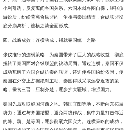
小利引诱，反复离间各国关系。六国本就各图自保，经张仪
游说后，纷纷背离合纵盟约，争相与秦国结盟，合纵联盟彻
底分崩离析，连横之势全面形成。
四、战略成效：连横功成，铺就秦国统一之路
张仪推行的连横策略，为秦国带来了巨大的战略收益，彻底
扭转了秦国面对合纵联盟的被动局面。通过连横，秦国不仅
成功瓦解了六国合纵抗秦的联盟，还迫使各国纷纷依附，使
秦国在外交上占据绝对主动。秦国得以采取远交近攻的策
略，蚕食三晋，压制齐楚，逐步扩大疆域，增强国力。
秦国先后攻取魏国河西之地、韩国宜阳等地，不断向东拓展
势力；通过与齐国结盟，避免两线作战，集中力量打击邻近
的韩、魏、楚等国，逐步削弱六国实力。连横策略的成功，