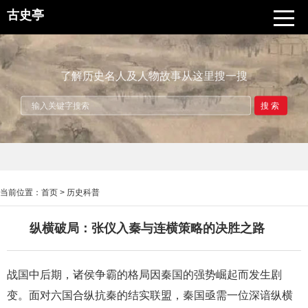
古史亭
了解历史名人及人物故事从这里搜一搜
搜索
当前位置：
首页
>
历史科普
纵横破局：张仪入秦与连横策略的决胜之路
战国中后期，诸侯争霸的格局因秦国的强势崛起而发生剧
变。面对六国合纵抗秦的结实联盟，秦国亟需一位深谙纵横