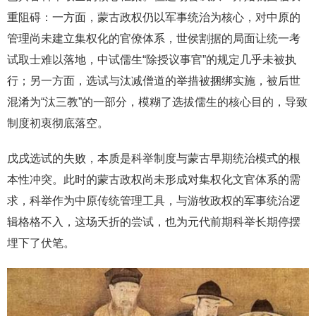
重阻碍：一方面，蒙古政权仍以军事统治为核心，对中原的
管理尚未建立集权化的官僚体系，世侯割据的局面让统一考
试取士难以落地，中试儒生“除授议事官”的规定几乎未被执
行；另一方面，选试与汰减僧道的举措被捆绑实施，被后世
混淆为“汰三教”的一部分，模糊了选拔儒生的核心目的，导致
制度初衷彻底落空。
戊戌选试的失败，本质是科举制度与蒙古早期统治模式的根
本性冲突。此时的蒙古政权尚未形成对集权化文官体系的需
求，科举作为中原传统管理工具，与游牧政权的军事统治逻
辑格格不入，这场夭折的尝试，也为元代前期科举长期停摆
埋下了伏笔。