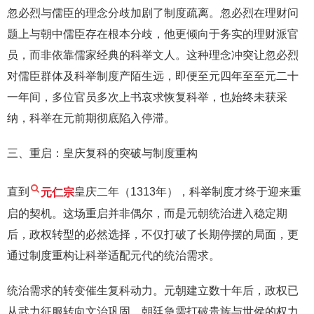
忽必烈与儒臣的理念分歧加剧了制度疏离。忽必烈在理财问
题上与朝中儒臣存在根本分歧，他更倾向于务实的理财派官
员，而非依靠儒家经典的科举文人。这种理念冲突让忽必烈
对儒臣群体及科举制度产陌生远，即便至元四年至至元二十
一年间，多位官员多次上书哀求恢复科举，也始终未获采
纳，科举在元前期彻底陷入停滞。
三、重启：皇庆复科的突破与制度重构
直到
元仁宗
皇庆二年（1313年），科举制度才终于迎来重
启的契机。这场重启并非偶尔，而是元朝统治进入稳定期
后，政权转型的必然选择，不仅打破了长期停摆的局面，更
通过制度重构让科举适配元代的统治需求。
统治需求的转变催生复科动力。元朝建立数十年后，政权已
从武力征服转向文治巩固，朝廷急需打破贵族与世侯的权力