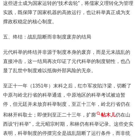
这些进士成为国家运转的“技术齿轮”，将儒家义理转化为管理
实践，既保障了国家机器的高效运行，也让科举真正成为支
撑政权稳定的核心制度。
五、终结：战乱阻断而非制度废弃的结局
元代科举的终结并非源于制度本身的废弃，而是元末战乱的
直接冲击，这一结局再次印证了元代科举的制度韧性，也凸
显了乱世中制度难以抵御外部风险的无奈。
至正十一年（1351年）末科之后，红巾军攻陷汴梁，切断了
中原与岭北行省的科举通道，中原地区的科举考试被迫暂
停，但元廷并未放弃科举制度，至正十三年，岭北行省仍在
和林开科取士；即便到至正二十三年，扩廓
帖木儿
仍在山
西设“行科举”，北元昭宗时期，和林仍有科举记录。这些史实
表明，科举制度的停摆完全是战乱阻断了运行条件，而非统