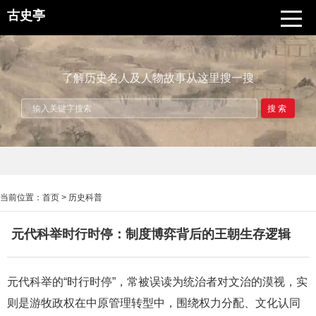
古史亭
了解历史名人及人物故事从这里搜一搜
搜索
当前位置：
首页
>
历史科普
元代科举时行时停：制度博弈背后的王朝生存逻辑
元代科举的“时行时停”，常被误读为统治者对文治的漠视，实
则是游牧政权在中原管理转型中，围绕权力分配、文化认同