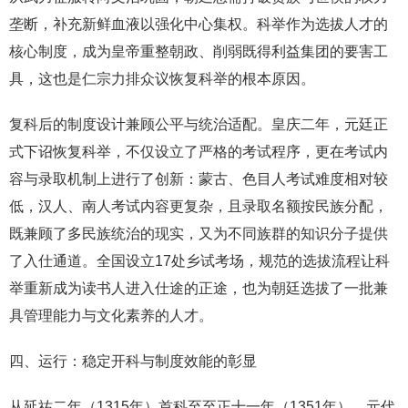
垄断，补充新鲜血液以强化中心集权。科举作为选拔人才的
核心制度，成为皇帝重整朝政、削弱既得利益集团的要害工
具，这也是仁宗力排众议恢复科举的根本原因。
复科后的制度设计兼顾公平与统治适配。皇庆二年，元廷正
式下诏恢复科举，不仅设立了严格的考试程序，更在考试内
容与录取机制上进行了创新：蒙古、色目人考试难度相对较
低，汉人、南人考试内容更复杂，且录取名额按民族分配，
既兼顾了多民族统治的现实，又为不同族群的知识分子提供
了入仕通道。全国设立17处乡试考场，规范的选拔流程让科
举重新成为读书人进入仕途的正途，也为朝廷选拔了一批兼
具管理能力与文化素养的人才。
四、运行：稳定开科与制度效能的彰显
从延祐二年（1315年）首科至至正十一年（1351年），元代