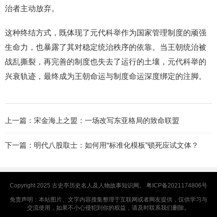
治者主动放弃。
这种终结方式，既体现了元代科举作为国家管理制度的顽强
生命力，也暴露了其对稳定统治秩序的依靠。当王朝统治被
战乱撕裂，再完善的制度也失去了运行的土壤，元代科举的
兴衰轨迹，最终成为王朝命运与制度命运深度绑定的注脚。
上一篇：
宋金海上之盟：一场改写东亚格局的致命联盟
下一篇：
明代八股取士：如何用“标准化模板”锁死应试文体？
Copyright 2025
古史亭
历史名人及人物故事知识网。
粤ICP备2021174806号
免责声明：本站图片、文字内容搜集整理于互联网或者网友提供，仅供学习与
交流使用，如果不小心侵犯到你的权益，请及时联系我们删除。