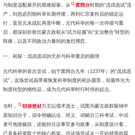
与制度适配展开的艰难探索。从
窝阔台
时期的“戊戌选试”流
产，到忽必烈朝科举长期停摆，再到仁宗复科后的稳定运
行，直至元末战乱再度中断，元代科举的每一次停摆与重
启，都深刻折射出蒙古政权从“武力征服”向“文治整合”转型的
阵痛，以及不同政治力量间的激烈博弈。
一、初探：戊戌选试的夭折与科举重启的困境
元代科举的首次尝试，始于窝阔台九年（1237年）的“戊戌选
试”，这场尝试虽带着恢复科举制度的初步愿景，却最终沦为
制度转型的牺牲品，成为元代科举时行时停的起点。
当时，
耶律楚材
力主以儒术选士，试图为蒙古政权吸纳中
原知识分子，诏令明确以论、经义、词赋分三科考试，中试
者可免除赋役，还能担任议事官参与政事，从制度设计看，
已具备科举取士的核心框架。但这场尝试从一开始就面临双