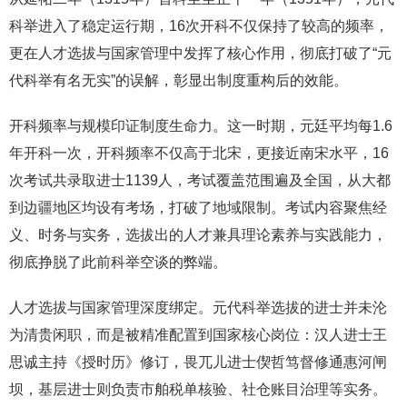
科举进入了稳定运行期，16次开科不仅保持了较高的频率，
更在人才选拔与国家管理中发挥了核心作用，彻底打破了“元
代科举有名无实”的误解，彰显出制度重构后的效能。
开科频率与规模印证制度生命力。这一时期，元廷平均每1.6
年开科一次，开科频率不仅高于北宋，更接近南宋水平，16
次考试共录取进士1139人，考试覆盖范围遍及全国，从大都
到边疆地区均设有考场，打破了地域限制。考试内容聚焦经
义、时务与实务，选拔出的人才兼具理论素养与实践能力，
彻底挣脱了此前科举空谈的弊端。
人才选拔与国家管理深度绑定。元代科举选拔的进士并未沦
为清贵闲职，而是被精准配置到国家核心岗位：汉人进士王
思诚主持《授时历》修订，畏兀儿进士偰哲笃督修通惠河闸
坝，基层进士则负责市舶税单核验、社仓账目治理等实务。