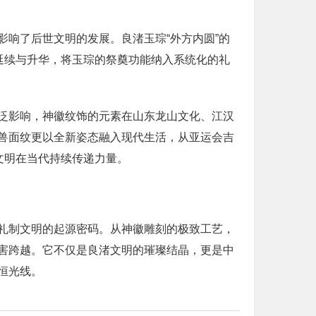
响了后世文明的发展。良渚玉琮“外方内圆”的
延续与升华，将玉琮的祭奠功能纳入系统化的礼
泛影响，神徽纹饰的元素在山东龙山文化、江汉
兽面纹更以全新姿态融入现代生活，从亚运会吉
文明在当代持续传递力量。
礼制文明的起源密码。从神徽雕刻的极致工艺，
害跨越。它不仅是良渚文明的璀璨结晶，更是中
恒光线。