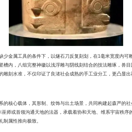
少金属工具的条件下，以燧石刀反复刻划，在1毫米宽度内可雕
竖槽内，八组完整神徽以浅浮雕与阴线刻结合的技法雕琢，兽目
的雕刻水准，不仅印证了良渚社会成熟的手工业分工，更凸显出
系的核心载体，其形制、纹饰与出土场景，共同构建起森严的社会
视作巫师或首领沟通天地的法器，承载着协和天地、维系宇宙秩序
礼制属性推向极致。