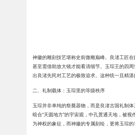
神徽的雕刻技艺堪称史前微雕巅峰。良渚工匠在缺
甚至需借助放大镜才能看清细节。玉琮王的四周
出良渚先民对工艺的极致追求。这种统一且精湛
二、礼制载体：玉琮里的等级秩序
玉琮并非单纯的祭奠器物，而是良渚古国礼制体
暗合“天圆地方”的宇宙观，中孔贯通天地，被
为神权的象征，而神徽的专属刻绘，更将玉琮的