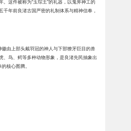
。这件被称为“玉琮王”的礼器，以鬼斧神工的
五千年前良渚古国严密的礼制体系与精神信奉，
神徽由上部头戴羽冠的神人与下部獠牙巨目的兽
虎、鸟、鳄等多种动物形象，是良渚先民抽象出
奉的核心图腾。