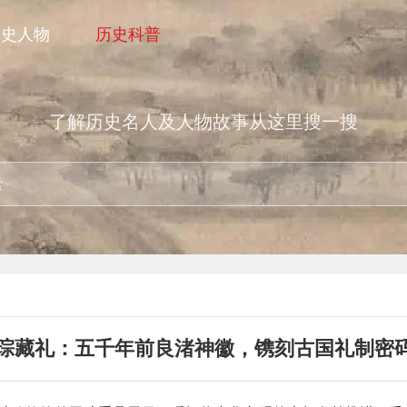
历史人物
历史科普
了解历史名人及人物故事从这里搜一搜
琮藏礼：五千年前良渚神徽，镌刻古国礼制密