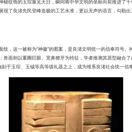
神秘纹饰的玉琮重见天日，瞬间将中华文明的坐标向前推进了千年
展现了良渚先民登峰造极的工艺水准，更以无声的语言，勾勒出
面纹，这一被称为“神徽”的图案，是良渚文明统一的信奉符号。
；兽面则以重圈巨眼、宽鼻獠牙为特征，学者推测其原型融合了
准施刻于玉琮、玉钺等高等级礼器之上，成为维系良渚社会统一信