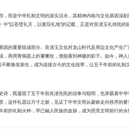
存，而是中华礼制文明的源头活水，其精神内核与文化基因深刻影
》中“以苍璧礼天，以黄琮礼地”的记载，正是对良渚玉礼传统的
基因的重要组成部分。良渚玉文化对龙山时代及周边文化产生广
续，商周青铜器上的饕餮纹，便能看到神徽的影子。如今，神人
符号不断焕发新生，成为连接古今的文化纽带，让五千年前的礼制
史诗，既凝固了五千年前良渚先民的信奉与聪明，也承载着中华
景，这件礼器以方寸之躯，见证了中华文明从蒙昧走向秩序的要
年前的礼制火种，早已融入民族的血脉，成为照亮文明前行的永