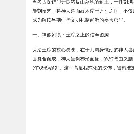
当考古探铲叩开良渚反山墓地的封土，一件刻满
雕刻技艺，将神人兽面纹浓缩于方寸之间，不仅
成为解读早期中华文明礼制起源的要害密码。
一、神徽刻痕：玉琮之上的信奉图腾
良渚玉琮的核心灵魂，在于其周身镌刻的神人兽
面复合而成，神人呈倒梯形面庞，双臂弯曲叉腰
的“观念动物”。这种高度程式化的纹饰，被精