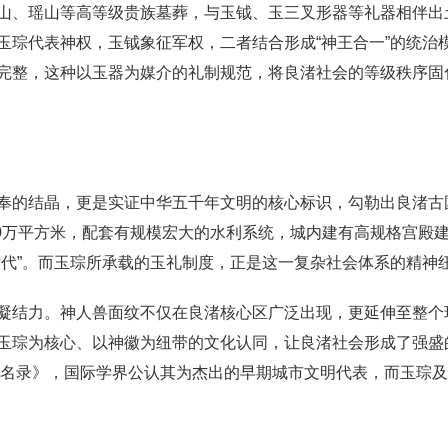
山、瑶山等高等级贵族墓葬，与玉钺、玉三叉形器等礼器相伴出
玉琮代表神权，玉钺象征军权，二者结合形成“神王合一”的统治
完整，这种以玉器为媒介的礼制规范，将良渚社会的等级秩序固
奉的结晶，更是实证中华五千年文明的核心标识，勾勒出良渚古
30万平方米，配套有规模宏大的水利系统，城内建有高规格宫殿
时代”。而玉琮所承载的玉礼制度，正是这一复杂社会体系的精神
凝结力。神人兽面纹不仅在良渚核心区广泛出现，更延伸至整个
玉琮为核心、以神徽为纽带的文化认同，让良渚社会形成了强盛
遗产名录》，国际学界公认其为杰出的早期城市文明代表，而玉琮