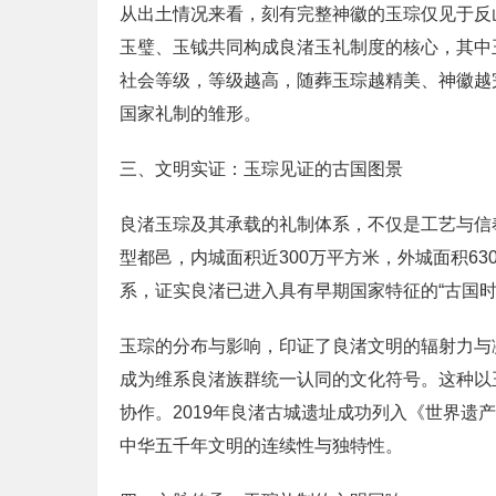
从出土情况来看，刻有完整神徽的玉琮仅见于反
玉璧、玉钺共同构成良渚玉礼制度的核心，其中
社会等级，等级越高，随葬玉琮越精美、神徽越
国家礼制的雏形。
三、文明实证：玉琮见证的古国图景
良渚玉琮及其承载的礼制体系，不仅是工艺与信
型都邑，内城面积近300万平方米，外城面积6
系，证实良渚已进入具有早期国家特征的“古国
玉琮的分布与影响，印证了良渚文明的辐射力与
成为维系良渚族群统一认同的文化符号。这种以
协作。2019年良渚古城遗址成功列入《世界
中华五千年文明的连续性与独特性。