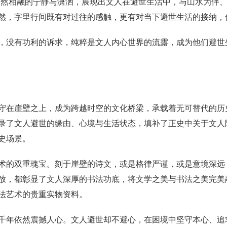
自然相融的宁静与潇洒，展现出文人在避世生活中，与山水为伴
然，字里行间既有对过往的感触，更有对当下避世生活的接纳，
，没有功利的诉求，纯粹是文人内心世界的流露，成为他们避世
守在崖壁之上，成为跨越时空的文化桥梁，承载着无可替代的历
录了文人避世的缘由、心境与生活状态，填补了正史中关于文人
史场景。
术的双重瑰宝。刻于崖壁的诗文，或是格律严谨，或是意境深远
放，都彰显了文人深厚的书法功底，将文学之美与书法之美完美
法艺术的贵重实物资料。
千年依然震撼人心。文人避世却不避心，在困境中坚守本心、追