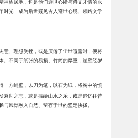
精神栖居地，也是他们避世心绪与诗文才情的永
年时光，成为后世窥见古人避世心境、领略文学
失意、理想受挫，或是厌倦了尘世喧嚣时，便将
体。不同于纸张的易损、竹简的厚重，崖壁经岁
得一方峭壁，以刀为笔，以石为纸，将胸中的愤
发避世之志，或是描绘山水之乐，或是追忆往昔
肠与风骨融入自然、留存于世的坚定抉择。