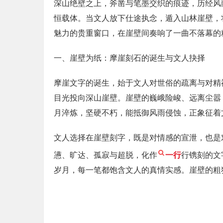
深山绝壁之上，斧凿与笔墨交织的痕迹，历经风
恒载体。当文人放下仕途执念，遁入山林崖壁，
魅力的贵重窗口，在崖壁间奏响了一曲不落幕的
一、崖壁为纸：摩崖刻石的诞生与文人抉择
摩崖文字的诞生，始于文人对世俗的疏离与对精
目光投向深山崖壁。崖壁的巍峨险峻、远离尘嚣
月淬炼，坚硬不朽，能抵御风雨侵蚀，正象征着
文人选择在崖壁刻字，既是对情感的宣泄，也是
懑、旷达、孤寂与超脱，化作
一行
行镌刻的文
岁月，每一笔都饱含文人的真情实感。崖壁的粗