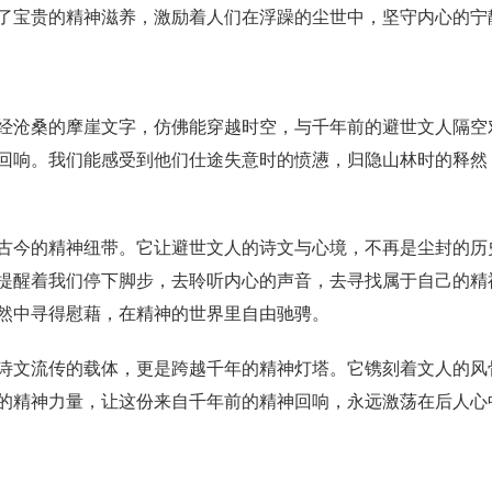
了宝贵的精神滋养，激励着人们在浮躁的尘世中，坚守内心的宁
经沧桑的摩崖文字，仿佛能穿越时空，与千年前的避世文人隔空
回响。我们能感受到他们仕途失意时的愤懑，归隐山林时的释然
古今的精神纽带。它让避世文人的诗文与心境，不再是尘封的历
提醒着我们停下脚步，去聆听内心的声音，去寻找属于自己的精
然中寻得慰藉，在精神的世界里自由驰骋。
诗文流传的载体，更是跨越千年的精神灯塔。它镌刻着文人的风
的精神力量，让这份来自千年前的精神回响，永远激荡在后人心