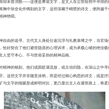
雨却未曾消散——这便是摩崖文字，是文人在尘世纷扰中寻得的
将胸中块垒化作镌刻的文字，这些深藏于峭壁的诗文，便跨越千
精神绝唱。
神自由的追寻。古代文人身处仕途沉浮与礼教束缚之中，当官场
，恰好契合了他们避世隐居的心理诉求，成为承载心绪的绝佳载
文人坚守本心、不与世俗妥协的精神品格。
对精神的铭刻。他们或因贬谪流放，或主动归隐，在深山之中寻
字。这些文字并非随意涂鸦，而是经过精心构思的诗文，或是抒
犷与文字的细腻形成鲜明对比，更凸显出文人在避世路上，将柔