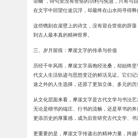
语幽”，诗句里没有世俗的功利与焦急，只有与
在文字中回望仕途沉浮，却最终在山水间寻得释
这些镌刻在崖壁上的诗文，没有迎合世俗的辞藻
到古人最本真的精神世界。
三、岁月留痕：摩崖文字的传承与价值
历经千年风雨，摩崖文字虽饱经沧桑，却始终坚
代文人生活轨迹与思想变迁的鲜活见证。它们记
途之外的人生选择，还原了更加立体、多元的历
从文化层面来看，摩崖文字是古代文学与书法艺
无论是楷书的端庄、行书的流畅，还是草书的奔
更添历史的厚重感，成为后世研究古代文学、书
更重要的是，摩崖文字传递出的精神力量，跨越