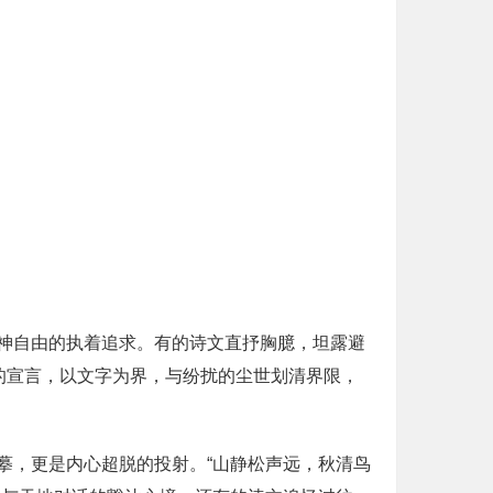
神自由的执着追求。有的诗文直抒胸臆，坦露避
的宣言，以文字为界，与纷扰的尘世划清界限，
摹，更是内心超脱的投射。“山静松声远，秋清鸟