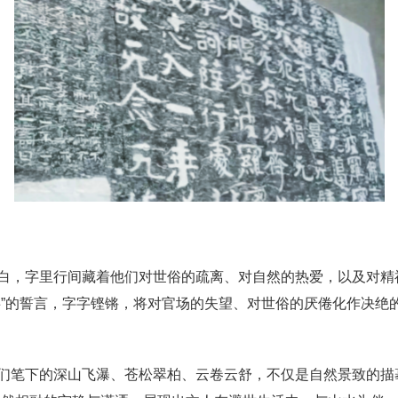
白，字里行间藏着他们对世俗的疏离、对自然的热爱，以及对精
事”的誓言，字字铿锵，将对官场的失望、对世俗的厌倦化作决绝
们笔下的深山飞瀑、苍松翠柏、云卷云舒，不仅是自然景致的描