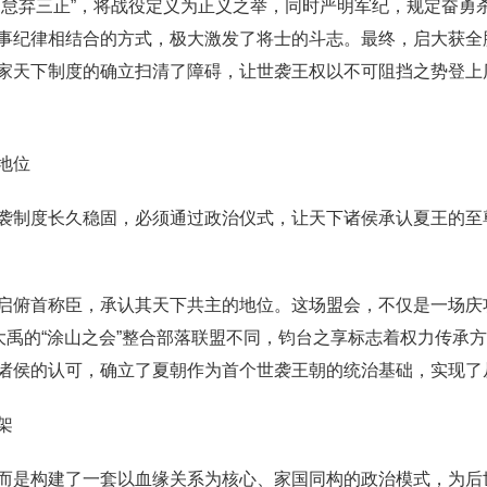
，怠弃三正”，将战役定义为正义之举，同时严明军纪，规定奋勇
事纪律相结合的方式，极大激发了将士的斗志。最终，启大获全
家天下制度的确立扫清了障碍，让世袭王权以不可阻挡之势登上
地位
袭制度长久稳固，必须通过政治仪式，让天下诸侯承认夏王的至
启俯首称臣，承认其天下共主的地位。这场盟会，不仅是一场庆
大禹的“涂山之会”整合部落联盟不同，钧台之享标志着权力传承
诸侯的认可，确立了夏朝作为首个世袭王朝的统治基础，实现了
架
而是构建了一套以血缘关系为核心、家国同构的政治模式，为后