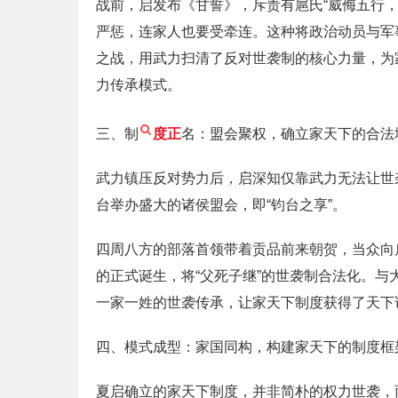
战前，启发布《甘誓》，斥责有扈氏“威侮五行
严惩，连家人也要受牵连。这种将政治动员与军
之战，用武力扫清了反对世袭制的核心力量，为
力传承模式。
三、制
度正
名：盟会聚权，确立家天下的合法
武力镇压反对势力后，启深知仅靠武力无法让世
台举办盛大的诸侯盟会，即“钧台之享”。
四周八方的部落首领带着贡品前来朝贺，当众向
的正式诞生，将“父死子继”的世袭制合法化。与
一家一姓的世袭传承，让家天下制度获得了天下
四、模式成型：家国同构，构建家天下的制度框
夏启确立的家天下制度，并非简朴的权力世袭，