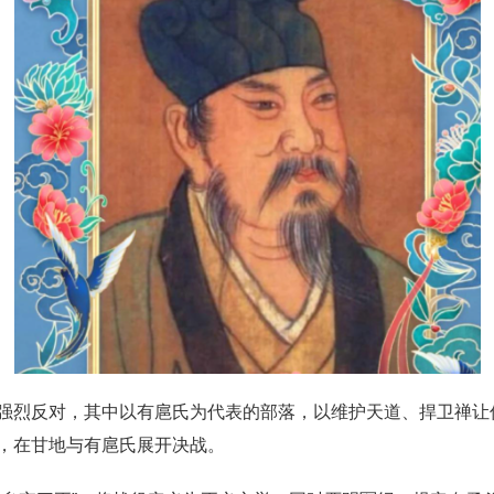
强烈反对，其中以有扈氏为代表的部落，以维护天道、捍卫禅让
，在甘地与有扈氏展开决战。