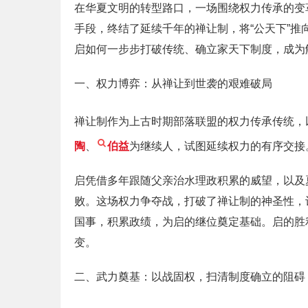
在华夏文明的转型路口，一场围绕权力传承的变
手段，终结了延续千年的禅让制，将“公天下”推
启如何一步步打破传统、确立家天下制度，成为
一、权力博弈：从禅让到世袭的艰难破局
禅让制作为上古时期部落联盟的权力传承传统，
陶
、
伯益
为继续人，试图延续权力的有序交接
启凭借多年跟随父亲治水理政积累的威望，以及
败。这场权力争夺战，打破了禅让制的神圣性，
国事，积累政绩，为启的继位奠定基础。启的胜
变。
二、武力奠基：以战固权，扫清制度确立的阻碍