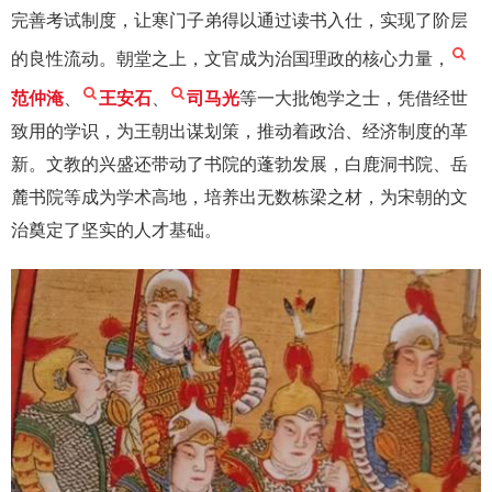
完善考试制度，让寒门子弟得以通过读书入仕，实现了阶层
的良性流动。朝堂之上，文官成为治国理政的核心力量，
范仲淹
、
王安石
、
司马光
等一大批饱学之士，凭借经世
致用的学识，为王朝出谋划策，推动着政治、经济制度的革
新。文教的兴盛还带动了书院的蓬勃发展，白鹿洞书院、岳
麓书院等成为学术高地，培养出无数栋梁之材，为宋朝的文
治奠定了坚实的人才基础。