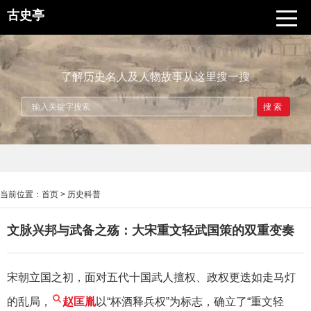
古史亭
了解历史名人及人物故事从这里搜一搜
搜索
当前位置：
首页
>
历史科普
文脉兴邦与武备之殇：大宋重文轻武国策的双重变奏
宋朝立国之初，面对五代十国武人擅权、政权更迭如走马灯
的乱局，
赵匡胤
以“杯酒释兵权”为标志，确立了“重文轻