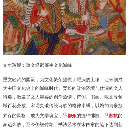
文华璀璨：重文轻武催生文化巅峰
重文轻武的国策，为文化繁荣提供了肥沃的土壤，让宋朝成
为中国文化史上的巅峰时代。宽松的政治环境与优渥的文人
待遇，激发了文人墨客的创作热情，诗词、书画、散文等领
域百花齐放。宋词突破传统诗歌的格律束缚，以婉约与豪放
并存的风格，成为文学瑰宝，
柳永
的缠绵悱恻、
苏轼
的
豪迈奔放，至今仍被传颂；书法艺术在宋四家的笔下达到新