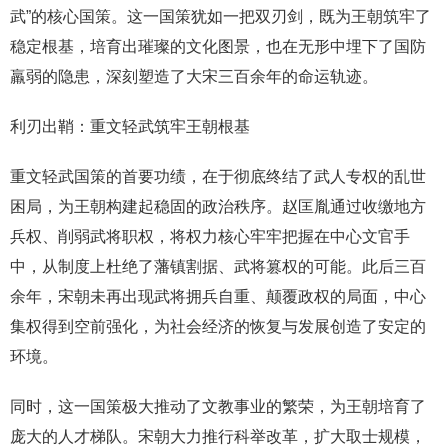
武”的核心国策。这一国策犹如一把双刃剑，既为王朝筑牢了
稳定根基，培育出璀璨的文化图景，也在无形中埋下了国防
羸弱的隐患，深刻塑造了大宋三百余年的命运轨迹。
利刃出鞘：重文轻武筑牢王朝根基
重文轻武国策的首要功绩，在于彻底终结了武人专权的乱世
困局，为王朝构建起稳固的政治秩序。赵匡胤通过收缴地方
兵权、削弱武将职权，将权力核心牢牢把握在中心文官手
中，从制度上杜绝了藩镇割据、武将篡权的可能。此后三百
余年，宋朝未再出现武将拥兵自重、颠覆政权的局面，中心
集权得到空前强化，为社会经济的恢复与发展创造了安定的
环境。
同时，这一国策极大推动了文教事业的繁荣，为王朝培育了
庞大的人才梯队。宋朝大力推行科举改革，扩大取士规模，