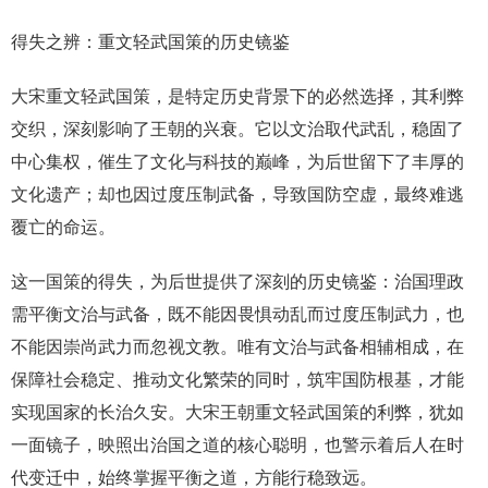
得失之辨：重文轻武国策的历史镜鉴
大宋重文轻武国策，是特定历史背景下的必然选择，其利弊
交织，深刻影响了王朝的兴衰。它以文治取代武乱，稳固了
中心集权，催生了文化与科技的巅峰，为后世留下了丰厚的
文化遗产；却也因过度压制武备，导致国防空虚，最终难逃
覆亡的命运。
这一国策的得失，为后世提供了深刻的历史镜鉴：治国理政
需平衡文治与武备，既不能因畏惧动乱而过度压制武力，也
不能因崇尚武力而忽视文教。唯有文治与武备相辅相成，在
保障社会稳定、推动文化繁荣的同时，筑牢国防根基，才能
实现国家的长治久安。大宋王朝重文轻武国策的利弊，犹如
一面镜子，映照出治国之道的核心聪明，也警示着后人在时
代变迁中，始终掌握平衡之道，方能行稳致远。