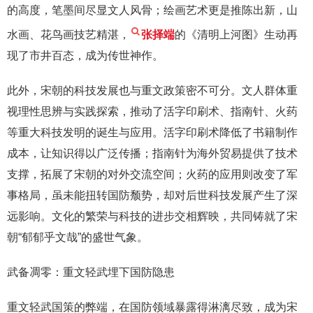
的高度，笔墨间尽显文人风骨；绘画艺术更是推陈出新，山
水画、花鸟画技艺精湛，
张择端
的《清明上河图》生动再
现了市井百态，成为传世神作。
此外，宋朝的科技发展也与重文政策密不可分。文人群体重
视理性思辨与实践探索，推动了活字印刷术、指南针、火药
等重大科技发明的诞生与应用。活字印刷术降低了书籍制作
成本，让知识得以广泛传播；指南针为海外贸易提供了技术
支撑，拓展了宋朝的对外交流空间；火药的应用则改变了军
事格局，虽未能扭转国防颓势，却对后世科技发展产生了深
远影响。文化的繁荣与科技的进步交相辉映，共同铸就了宋
朝“郁郁乎文哉”的盛世气象。
武备凋零：重文轻武埋下国防隐患
重文轻武国策的弊端，在国防领域暴露得淋漓尽致，成为宋