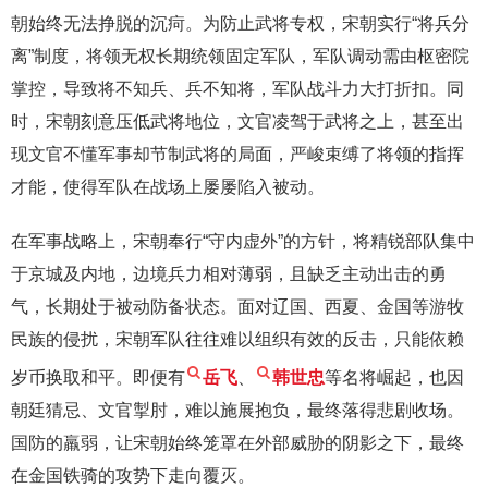
朝始终无法挣脱的沉疴。为防止武将专权，宋朝实行“将兵分
离”制度，将领无权长期统领固定军队，军队调动需由枢密院
掌控，导致将不知兵、兵不知将，军队战斗力大打折扣。同
时，宋朝刻意压低武将地位，文官凌驾于武将之上，甚至出
现文官不懂军事却节制武将的局面，严峻束缚了将领的指挥
才能，使得军队在战场上屡屡陷入被动。
在军事战略上，宋朝奉行“守内虚外”的方针，将精锐部队集中
于京城及内地，边境兵力相对薄弱，且缺乏主动出击的勇
气，长期处于被动防备状态。面对辽国、西夏、金国等游牧
民族的侵扰，宋朝军队往往难以组织有效的反击，只能依赖
岁币换取和平。即便有
岳飞
、
韩世忠
等名将崛起，也因
朝廷猜忌、文官掣肘，难以施展抱负，最终落得悲剧收场。
国防的羸弱，让宋朝始终笼罩在外部威胁的阴影之下，最终
在金国铁骑的攻势下走向覆灭。