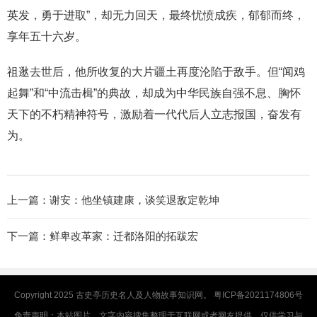
英发，勇于进取”，却无力回天，最终忧愤成疾，郁郁而终，
享年五十六岁。
祖逖去世后，他所收复的大片疆土再度沦陷于敌手。但“闻鸡
起舞”和“中流击楫”的典故，却成为中华民族自强不息、胸怀
天下的不朽精神符号，激励着一代代后人立志报国，奋发有
为。
上一篇：
谢安：他坐镇建康，谈笑退敌定乾坤
下一篇：
鲜卑改革家：迁都洛阳的拓跋宏
Copyright 2025
古史亭
历史名人及人物故事知识网。
粤ICP备2021174806号
免责声明：本站图片、文字内容搜集整理于互联网或者网友提供，仅供学习与