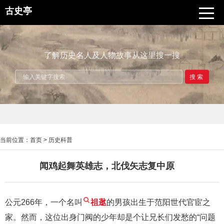
古史亭
了解历史名人及人物故事从这里搜一搜
搜索
当前位置：
首页
>
历史科普
闻鸡起舞英雄志，北伐矢志复中原
公元266年，一个名叫
祖逖
的男孩出生于范阳世代官宦之
家。然而，这位出身门阀的少年却是个让兄长们发愁的“问题