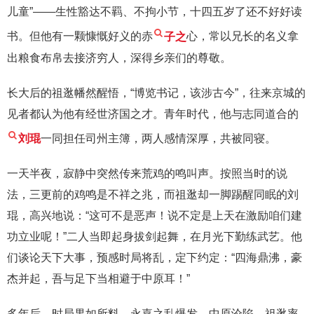
儿童”——生性豁达不羁、不拘小节，十四五岁了还不好好读
书。但他有一颗慷慨好义的赤
子之
心，常以兄长的名义拿
出粮食布帛去接济穷人，深得乡亲们的尊敬。
长大后的祖逖幡然醒悟，“博览书记，该涉古今”，往来京城的
见者都认为他有经世济国之才。青年时代，他与志同道合的
刘琨
一同担任司州主簿，两人感情深厚，共被同寝。
一天半夜，寂静中突然传来荒鸡的鸣叫声。按照当时的说
法，三更前的鸡鸣是不祥之兆，而祖逖却一脚踢醒同眠的刘
琨，高兴地说：“这可不是恶声！说不定是上天在激励咱们建
功立业呢！”二人当即起身拔剑起舞，在月光下勤练武艺。他
们谈论天下大事，预感时局将乱，定下约定：“四海鼎沸，豪
杰并起，吾与足下当相避于中原耳！”
多年后，时局果如所料。永嘉之乱爆发，中原沦陷，祖逖率