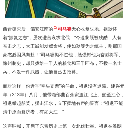
西晋覆灭后，偏安江南的
司马睿
无心收复失地。祖逖怀
着“振复之志”，屡次进言哀求北伐：“今遗黎既被残酷，人有
奋击之志，大王诚能发威命将，使如逖等为之统主，则郡国
豪杰必因风向赴！”司马睿拗不过他，勉强封他为奋威将军、
豫州刺史，却只拨给一千人的粮食和三千匹布，不拨一名士
兵，不发一件武器，让他自己去招募。
面对这样一份近乎“空头支票”的任命，祖逖没有退缩。建兴元
年（313年）八月，他带领部曲百余家渡江北上。船至江心，
祖逖举起船桨，猛击江水，立下掷地有声的誓言：“祖逖不能
清中原而复济者，有如大江！”
这声呐喊，开启了东晋历史上第一次北伐壮举。祖逖在淮阴