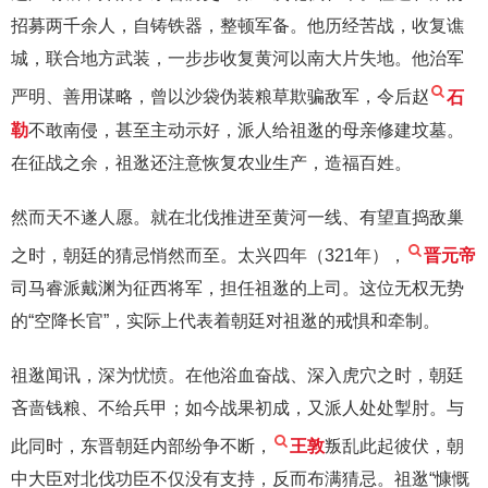
招募两千余人，自铸铁器，整顿军备。他历经苦战，收复谯
城，联合地方武装，一步步收复黄河以南大片失地。他治军
严明、善用谋略，曾以沙袋伪装粮草欺骗敌军，令后赵
石
勒
不敢南侵，甚至主动示好，派人给祖逖的母亲修建坟墓。
在征战之余，祖逖还注意恢复农业生产，造福百姓。
然而天不遂人愿。就在北伐推进至黄河一线、有望直捣敌巢
之时，朝廷的猜忌悄然而至。太兴四年（321年），
晋元帝
司马睿派戴渊为征西将军，担任祖逖的上司。这位无权无势
的“空降长官”，实际上代表着朝廷对祖逖的戒惧和牵制。
祖逖闻讯，深为忧愤。在他浴血奋战、深入虎穴之时，朝廷
吝啬钱粮、不给兵甲；如今战果初成，又派人处处掣肘。与
此同时，东晋朝廷内部纷争不断，
王敦
叛乱此起彼伏，朝
中大臣对北伐功臣不仅没有支持，反而布满猜忌。祖逖“慷慨