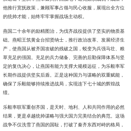
他推行宽抚政策，兼顾军事占领与民心收服，展现出全方位
的统帅才能，始终牢牢掌握战场主动权。
燕国二十余年的励精图治，为伐齐战役提供了坚实的物质基
础。燕昭王筑黄金台招贤纳士，推行政治改革、发展经济生
产，使燕国从被齐国攻破的残破之国，蜕变为兵强马壮、粮
草充足的强国。充足的兵力储备、完善的后勤保障体系与坚
定的复仇决心，让燕国有能力支撑大规模远征，为乐毅率军
长期作战提供坚实后盾。正是这种国力与谋略的双重赋能，
确保了乐毅能够持续推进战局，实现连下七十城的辉煌战
绩。
乐毅率联军重创齐国，是天时、地利、人和共同作用的必然
结果，更是卓越统帅谋略与强大国力完美结合的典范。这场
战争不仅洗雪了燕国的国耻，打破了秦齐东西对峙的格局，