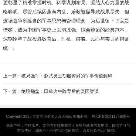
更彰显了精准掌握时机、科学谋划布局、凝结人心力量的战
略聪明。尽管后续因燕海内乱、乐毅被撤导致战果尽失，但
这场战争所蕴含的军事思想与管理理念，为后世留下了宝贵
借鉴，成为中国军事史上以弱胜强、综合施策的经典范本，
深刻诠释了战役胜败背后，时机、谋略、民心与实力的辩证
统一。
上一篇：
破局强军：赵武灵王胡服骑射的军事价值解码
下一篇：
绝境翻盘：田单火牛阵背后的复国智谋
Copyright 2025
古史亭
历史名人及人物故事知识网。
粤ICP备2021174806号
免责声明：本站图片、文字内容搜集整理于互联网或者网友提供，仅供学习与
交流使用，如果不小心侵犯到你的权益，请及时联系我们删除。