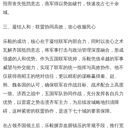
毁而丧失抵挡意志，燕军得以势如破竹，快速攻占七十余
城。
三、凝结人和：联盟协同高效，攻心收服民心
乐毅的成功，核心在于凝结联军内部合力，同时以攻心之术
瓦解齐国抵挡意志，将军事打击与政治管理深度融合，形成
强盛的人和优势。作为五国联军统帅，乐毅凭借卓越的军事
威望与外交能力，实现了联军的统一指挥与高效协作。他不
仅获得燕昭王的绝对信任，更以精彩的谋略赢得秦、赵、
韩、魏各国的认可，确保联军在作战目标、战术配合上高度
一致。济西之战中，五国军队协同作战，充分发挥各自兵力
优势，以雷霆之势击溃齐军主力，为后续攻城略地扫清障
碍，这种紧密的联盟协作，是连下七十城的要害保障。
在占领齐国领土后，乐毅摒弃血腥镇压的常规手段，推行宽