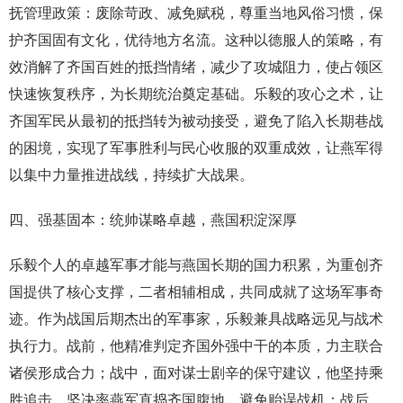
抚管理政策：废除苛政、减免赋税，尊重当地风俗习惯，保
护齐国固有文化，优待地方名流。这种以德服人的策略，有
效消解了齐国百姓的抵挡情绪，减少了攻城阻力，使占领区
快速恢复秩序，为长期统治奠定基础。乐毅的攻心之术，让
齐国军民从最初的抵挡转为被动接受，避免了陷入长期巷战
的困境，实现了军事胜利与民心收服的双重成效，让燕军得
以集中力量推进战线，持续扩大战果。
四、强基固本：统帅谋略卓越，燕国积淀深厚
乐毅个人的卓越军事才能与燕国长期的国力积累，为重创齐
国提供了核心支撑，二者相辅相成，共同成就了这场军事奇
迹。作为战国后期杰出的军事家，乐毅兼具战略远见与战术
执行力。战前，他精准判定齐国外强中干的本质，力主联合
诸侯形成合力；战中，面对谋士剧辛的保守建议，他坚持乘
胜追击，坚决率燕军直捣齐国腹地，避免贻误战机；战后，