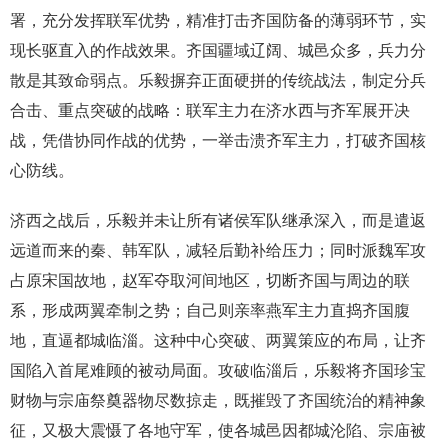
署，充分发挥联军优势，精准打击齐国防备的薄弱环节，实
现长驱直入的作战效果。齐国疆域辽阔、城邑众多，兵力分
散是其致命弱点。乐毅摒弃正面硬拼的传统战法，制定分兵
合击、重点突破的战略：联军主力在济水西与齐军展开决
战，凭借协同作战的优势，一举击溃齐军主力，打破齐国核
心防线。
济西之战后，乐毅并未让所有诸侯军队继承深入，而是遣返
远道而来的秦、韩军队，减轻后勤补给压力；同时派魏军攻
占原宋国故地，赵军夺取河间地区，切断齐国与周边的联
系，形成两翼牵制之势；自己则亲率燕军主力直捣齐国腹
地，直逼都城临淄。这种中心突破、两翼策应的布局，让齐
国陷入首尾难顾的被动局面。攻破临淄后，乐毅将齐国珍宝
财物与宗庙祭奠器物尽数掠走，既摧毁了齐国统治的精神象
征，又极大震慑了各地守军，使各城邑因都城沦陷、宗庙被