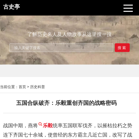
古史亭
了解历史名人及人物故事从这里搜一搜
搜索
当前位置：
首页
>
历史科普
五国合纵破齐：乐毅重创齐国的战略密码
战国中期，燕将
乐毅
统率五国联军伐齐，以摧枯拉朽之势
连下齐国七十余城，使曾经的东方霸主几近亡国，改写了战