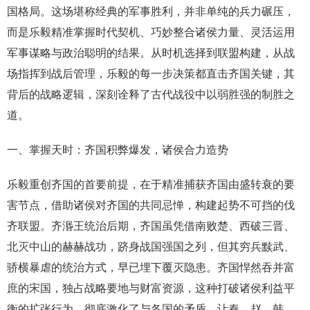
国格局。这场堪称经典的军事胜利，并非单纯的兵力碾压，
而是乐毅精准掌握时代契机、巧妙整合诸侯力量、灵活运用
军事谋略与政治聪明的结果。从时机选择到联盟构建，从战
场指挥到战后管理，乐毅的每一步决策都直击齐国关键，其
背后的战略逻辑，深刻诠释了古代战役中以弱胜强的制胜之
道。
一、掌握天时：齐国积弊爆发，诸侯合力造势
乐毅重创齐国的首要前提，在于精准捕获齐国由盛转衰的要
害节点，借助诸侯对齐国的共同忌惮，构建起势不可挡的伐
齐联盟。齐湣王统治后期，齐国虽凭借南败楚、西破三晋、
北灭中山的赫赫战功，跻身战国强国之列，但其穷兵黩武、
骄横暴虐的统治方式，早已埋下覆灭隐患。齐国悍然吞并富
庶的宋国，独占战略要地与财富资源，这种打破诸侯利益平
衡的扩张行为，彻底激化了与各国的矛盾，让秦、赵、韩、