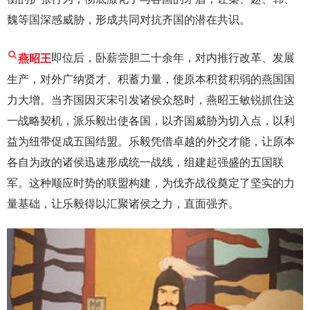
魏等国深感威胁，形成共同对抗齐国的潜在共识。
燕昭王
即位后，卧薪尝胆二十余年，对内推行改革、发展
生产，对外广纳贤才、积蓄力量，使原本积贫积弱的燕国国
力大增。当齐国因灭宋引发诸侯众怒时，燕昭王敏锐抓住这
一战略契机，派乐毅出使各国，以齐国威胁为切入点，以利
益为纽带促成五国结盟。乐毅凭借卓越的外交才能，让原本
各自为政的诸侯迅速形成统一战线，组建起强盛的五国联
军。这种顺应时势的联盟构建，为伐齐战役奠定了坚实的力
量基础，让乐毅得以汇聚诸侯之力，直面强齐。