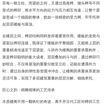
至每一根立柱。而梁枋之间，又通过燕尾榫、馒头榫等不同
形式的榫卯，将水平方向的拉力与压力相互传递，让整个梁
架形成一个稳固的整体，犹如一张精密的受力网，牢牢托举
起层层楼板与屋顶。
在楼层之间，榫卯结构同样发挥着要害作用。楼板的龙骨与
梁架以榫卯连接，既保证了楼板的平整稳固，又能将上层的
重量精准传递至下层梁架。斗拱作为楼阁的重要承重构件，
更是榫卯聪明的集大成者。层层叠加的斗与拱，通过榫卯巧
妙咬合，不仅将屋顶的重量分散至立柱，还能在遭遇外力
时，通过自身的弹性形变缓冲冲击，让楼阁的承重体系更加
灵活可靠，实现了多层建筑重量的层层分解、稳稳承托。
匠心之韵：精雕细琢的工艺传承
木质楼阁不用一颗铁钉的奇迹，离不开古代工匠对榫卯工艺