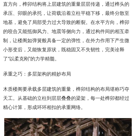
直方向，榫卯结构将上层建筑的重量层层传递，通过榫头的
承压、卯眼的承托，让荷载沿着立柱平稳下移，最终分散至
地基，避免了局部受力过大导致的断裂。在水平方向，榫卯
的咬合又能抵御风力、地震等侧向力，通过构件间的相互牵
制，让楼阁如弹簧般具备一定的弹性，在外力作用下产生微
小形变后，又能恢复原状，既稳固又不失韧性，完美诠释
了“以柔克刚”的力学精髓。
承重之巧：多层架构的精妙布局
木质楼阁要承载多层建筑的重量，榫卯结构的布局堪称巧夺
天工。从基础的立柱到层层叠叠的梁架，每一处榫卯都经过
精心计算，形成环环相扣的承重网络。