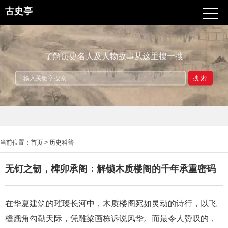
古史亭
了解历史名人及人物故事从这里搜一搜
搜索
当前位置：
首页
>
历史科普
无钉之韧，榫卯承阁：解锁木质楼阁的千年承重密码
在华夏建筑的璀璨长河中，木质楼阁宛如灵动的诗行，以飞
檐翘角勾勒天际，凭雕梁画栋诉说风华。而最令人赞叹的，