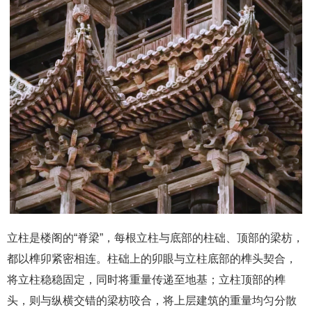
立柱是楼阁的“脊梁”，每根立柱与底部的柱础、顶部的梁枋，
都以榫卯紧密相连。柱础上的卯眼与立柱底部的榫头契合，
将立柱稳稳固定，同时将重量传递至地基；立柱顶部的榫
头，则与纵横交错的梁枋咬合，将上层建筑的重量均匀分散