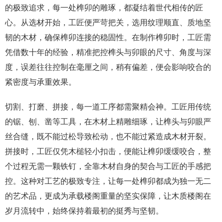
的极致追求，每一处榫卯的雕琢，都凝结着世代相传的匠
心。从选材开始，工匠便严苛把关，选用纹理顺直、质地坚
韧的木材，确保榫卯连接的稳固性。在制作榫卯时，工匠需
凭借数十年的经验，精准把控榫头与卯眼的尺寸、角度与深
度，误差往往控制在毫厘之间，稍有偏差，便会影响咬合的
紧密度与承重效果。
切割、打磨、拼接，每一道工序都需聚精会神。工匠用传统
的锯、刨、凿等工具，在木材上精雕细琢，让榫头与卯眼严
丝合缝，既不能过松导致松动，也不能过紧造成木材开裂。
拼接时，工匠仅凭木槌轻小扣击，便能让榫卯缓缓咬合，整
个过程无需一颗铁钉，全靠木材自身的契合与工匠的手感把
控。这种对工艺的极致专注，让每一处榫卯都成为独一无二
的艺术品，更成为承载楼阁重量的坚实保障，让木质楼阁在
岁月流转中，始终保持着最初的挺秀与坚韧。