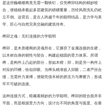
是这些巍峨楼阁竟无需一颗铁钉，仅凭榫卯结构的精妙咬
合，便稳稳承载起多层建筑的磅礴重量，历经风雨洗礼仍屹
立不倒。这背后，是古人跨越千年的聪明结晶，是力学与美
学、匠心与自然完美交融的建筑传奇。
榫卯之魂：无钉连接的力学聪明
榫卯，是木质楼阁的灵魂所在，它摒弃了金属连接的生硬，
以木材自身的韧性与契合，构建起稳固的受力体系。所谓
榫，是构件上凸起的部分，形如木楔；卯，则是另一构件上
对应的凹槽，恰似卯眼。当榫头精准嵌入卯眼，二者严丝合
缝，无需外力束缚，便能凭借木材的挤压力与摩擦力，形成
牢不可破的连接。
这种连接方式，暗藏着精妙的力学聪明。榫卯的咬合面并非
平面，而是根据受力方向，设计出不同的角度与弧度。在垂