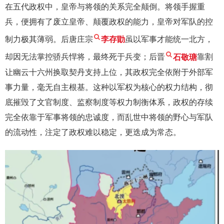
在五代政权中，皇帝与将领的关系完全颠倒。将领手握重
兵，便拥有了废立皇帝、颠覆政权的能力，皇帝对军队的控
制力极其薄弱。后唐庄宗
李存勖
虽以军事才能统一北方，
却因无法掌控骄兵悍将，最终死于兵变；后晋
石敬瑭
靠割
让幽云十六州换取契丹支持上位，其政权完全依附于外部军
事力量，毫无自主根基。这种以军权为核心的权力结构，彻
底摧毁了文官制度、监察制度等权力制衡体系，政权的存续
完全依靠于军事将领的忠诚度，而乱世中将领的野心与军队
的流动性，注定了政权难以稳定，更迭成为常态。