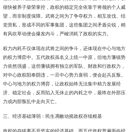
很快被养子柴荣掌控，政权的稳定完全依靠于将领的个人威
望，而非制度保障。武将之间为了争夺权力，相互攻伐、结
党营私，形成不同的军事集团，这些集团之间矛盾尖锐，稍
有风吹草动便会爆发内斗，严峻消耗了政权的实力。
权力内耗不仅体现在武将之间的争斗，还体现在中心与地方
的权力博弈中。五代政权虽名义上统一中原，但地方藩镇势
力依然强盛，这些藩镇拥有独立的军队、财政和行政权力，
对中心政权阳奉阴违，一旦中心势力衰弱，便会起兵反叛。
中心与地方的权力博弈，让政权始终无法集中精力发展经
济、稳定社会，反而陷入无休止的内耗之中，最终在外部压
力或内部叛乱中走向灭亡。
三、经济基础薄弱：民生凋敝动摇政权存续根基
政权的存续离不开坚实的经济基础，而五代政权普遍面临经