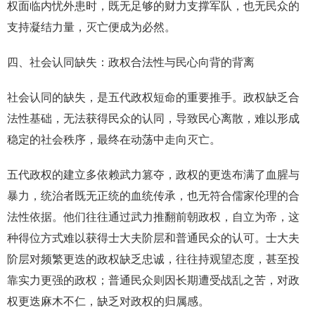
权面临内忧外患时，既无足够的财力支撑军队，也无民众的
支持凝结力量，灭亡便成为必然。
四、社会认同缺失：政权合法性与民心向背的背离
社会认同的缺失，是五代政权短命的重要推手。政权缺乏合
法性基础，无法获得民众的认同，导致民心离散，难以形成
稳定的社会秩序，最终在动荡中走向灭亡。
五代政权的建立多依赖武力篡夺，政权的更迭布满了血腥与
暴力，统治者既无正统的血统传承，也无符合儒家伦理的合
法性依据。他们往往通过武力推翻前朝政权，自立为帝，这
种得位方式难以获得士大夫阶层和普通民众的认可。士大夫
阶层对频繁更迭的政权缺乏忠诚，往往持观望态度，甚至投
靠实力更强的政权；普通民众则因长期遭受战乱之苦，对政
权更迭麻木不仁，缺乏对政权的归属感。