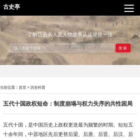
古史亭
了解历史名人及人物故事从这里搜一搜
搜索
当前位置：
首页
>
历史科普
五代十国政权短命：制度崩塌与权力失序的共性困局
五代十国，是中国历史上政权更迭最为频繁的时期。短短五
十余年间，中原地区先后更替后梁、后唐、后晋、后汉、后