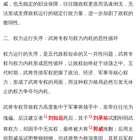
威，也无稳定的职业保障，往往随政权更迭而迅速倒戈，无
法形成支撑政权运行的稳定行政力量，进一步加剧了政权的
脆弱性。
二、权力运行失序：武将专权与权力内耗的恶性循环
权力运行的失序，是五代政权短命的又一共性问题，武将专
权与权力内耗形成恶性循环，让政权始终处于动荡之中。五
代时期，武将凭借军权把握了政治、经济、军事等核心权
力，形成了武将专权的局面，而这种权力格局必然引发无休
止的权力争夺与内耗。
武将专权导致权力高度集中于军事将领手中，皇帝往往沦为
傀儡。后汉建立者
刘知远
死后，其子
刘承祐
试图削弱武
将权力，却因手中无实权，最终被大将
郭威
推翻；后周太
祖郭威虽试图整顿朝纲，但武将势力根深蒂固，其死后军权