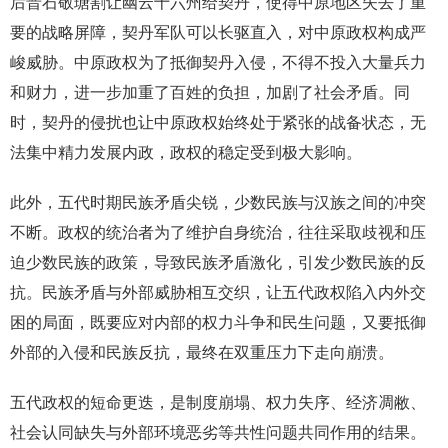
后晋石敬瑭割让幽云十六州给契丹，使得中原地区失去了重
要的战略屏障，契丹军队可以长驱直入，对中原政权构成严
峻威胁。中原政权为了抵御契丹入侵，不得不投入大量兵力
和财力，进一步加重了百姓的负担，加剧了社会矛盾。同
时，契丹的侵扰也让中原政权始终处于紧张的战备状态，无
法集中精力发展内政，政权的稳定受到极大影响。
此外，五代时期民族矛盾尖锐，少数民族与汉族之间的冲突
不断。政权的统治者为了维护自身统治，往往采取歧视和压
迫少数民族的政策，导致民族矛盾激化，引发少数民族的反
抗。民族矛盾与外部威胁相互交织，让五代政权陷入内外交
困的局面，既要应对内部的权力斗争和民生问题，又要抵御
外部的入侵和民族反抗，最终在双重压力下走向崩溃。
五代政权的短命更迭，是制度崩塌、权力失序、经济凋敝、
社会认同缺失与外部环境恶劣等共性问题共同作用的结果。