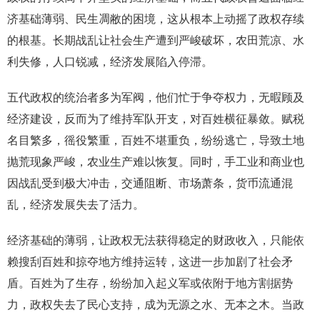
济基础薄弱、民生凋敝的困境，这从根本上动摇了政权存续
的根基。长期战乱让社会生产遭到严峻破坏，农田荒凉、水
利失修，人口锐减，经济发展陷入停滞。
五代政权的统治者多为军阀，他们忙于争夺权力，无暇顾及
经济建设，反而为了维持军队开支，对百姓横征暴敛。赋税
名目繁多，徭役繁重，百姓不堪重负，纷纷逃亡，导致土地
抛荒现象严峻，农业生产难以恢复。同时，手工业和商业也
因战乱受到极大冲击，交通阻断、市场萧条，货币流通混
乱，经济发展失去了活力。
经济基础的薄弱，让政权无法获得稳定的财政收入，只能依
赖搜刮百姓和掠夺地方维持运转，这进一步加剧了社会矛
盾。百姓为了生存，纷纷加入起义军或依附于地方割据势
力，政权失去了民心支持，成为无源之水、无本之木。当政