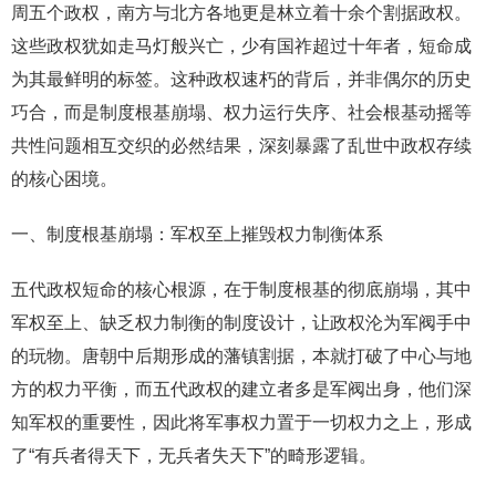
周五个政权，南方与北方各地更是林立着十余个割据政权。
这些政权犹如走马灯般兴亡，少有国祚超过十年者，短命成
为其最鲜明的标签。这种政权速朽的背后，并非偶尔的历史
巧合，而是制度根基崩塌、权力运行失序、社会根基动摇等
共性问题相互交织的必然结果，深刻暴露了乱世中政权存续
的核心困境。
一、制度根基崩塌：军权至上摧毁权力制衡体系
五代政权短命的核心根源，在于制度根基的彻底崩塌，其中
军权至上、缺乏权力制衡的制度设计，让政权沦为军阀手中
的玩物。唐朝中后期形成的藩镇割据，本就打破了中心与地
方的权力平衡，而五代政权的建立者多是军阀出身，他们深
知军权的重要性，因此将军事权力置于一切权力之上，形成
了“有兵者得天下，无兵者失天下”的畸形逻辑。