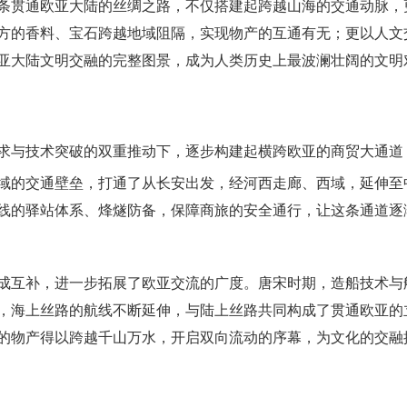
条贯通欧亚大陆的丝绸之路，不仅搭建起跨越山海的交通动脉，
方的香料、宝石跨越地域阻隔，实现物产的互通有无；更以人文
亚大陆文明交融的完整图景，成为人类历史上最波澜壮阔的文明
求与技术突破的双重推动下，逐步构建起横跨欧亚的商贸大通道
域的交通壁垒，打通了从长安出发，经河西走廊、西域，延伸至
线的驿站体系、烽燧防备，保障商旅的安全通行，让这条通道逐
成互补，进一步拓展了欧亚交流的广度。唐宋时期，造船技术与
，海上丝路的航线不断延伸，与陆上丝路共同构成了贯通欧亚的
的物产得以跨越千山万水，开启双向流动的序幕，为文化的交融