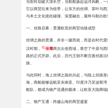
当驼铃划破大漠长空，当航船扬起远洋风帆，一
它以商贸往来为纽带，让东方的丝绸、茶叶与西
与本土文化彼此碰撞、深度融合，最终勾勒出欧
一、丝路启幕：贯通欧亚的商贸动脉成型
丝绸之路的贯通，并非一蹴而就，而是在时代需
汉时期，
张骞
两次出使西域，凿空了中原与西
路的正式开辟。此后，历代王朝不断完善丝路沿
脉。
与此同时，海上丝绸之路的兴起，与陆上丝路形
海，商船能够远航至东南亚、印度洋乃至波斯湾
船队，都成为物产流通的载体，让欧亚大陆两端
二、物产互通：跨越山海的商贸盛宴