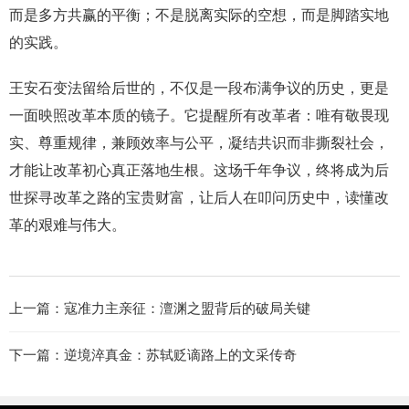
而是多方共赢的平衡；不是脱离实际的空想，而是脚踏实地
的实践。
王安石变法留给后世的，不仅是一段布满争议的历史，更是
一面映照改革本质的镜子。它提醒所有改革者：唯有敬畏现
实、尊重规律，兼顾效率与公平，凝结共识而非撕裂社会，
才能让改革初心真正落地生根。这场千年争议，终将成为后
世探寻改革之路的宝贵财富，让后人在叩问历史中，读懂改
革的艰难与伟大。
上一篇：
寇准力主亲征：澶渊之盟背后的破局关键
下一篇：
逆境淬真金：苏轼贬谪路上的文采传奇