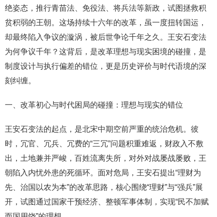
绝姿态，推行青苗法、免役法、将兵法等新政，试图拯救积
贫积弱的王朝。这场持续十六年的改革，虽一度扭转国运，
却最终陷入争议的漩涡，被后世争论千年之久。王安石变法
为何争议千年？这背后，是改革理想与现实困境的碰撞，是
制度设计与执行偏差的错位，更是历史评价与时代语境的深
刻纠缠。
一、改革初心与时代困局的碰撞：理想与现实的错位
王安石变法的起点，是北宋中期空前严重的统治危机。彼
时，冗官、冗兵、冗费的“三冗”问题积重难返，财政入不敷
出，土地兼并严峻，百姓流离失所，对外对战屡战屡败，王
朝陷入内忧外患的死循环。面对危局，王安石提出“理财为
先、治国以农为本”的改革思路，核心围绕“理财”与“强兵”展
开，试图通过国家干预经济、整顿军事体制，实现“民不加赋
而国用饶”的理想。