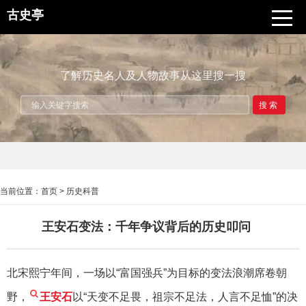
古史亭
了解历史名人及人物故事从这里搜一搜
搜索
当前位置：
首页
>
历史科普
王安石变法：千年争议背后的历史叩问
北宋熙宁年间，一场以“富国强兵”为目标的变法浪潮席卷朝
野，
王安石
以“天变不足畏，祖宗不足法，人言不足恤”的决