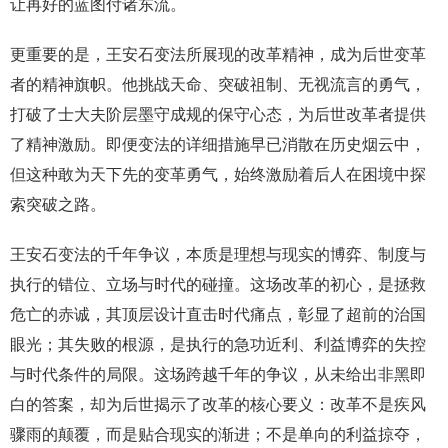
让再好的蓝图付诸东流。
更重要的是，王安石变法所展现的改革精神，成为后世变革
者的精神旗帜。他挑战天命、突破祖制、无视流言的勇气，
打破了士大夫阶层墨守成规的保守心态，为后世改革者提供
了精神激励。即便变法的详细措施早已消散在历史烟云中，
但这种敢为天下先的变革勇气，始终激励着后人在困境中探
索突破之路。
王安石变法的千年争议，本质是理想与现实的博弈、制度与
执行的错位、立场与时代的碰撞。这场改革的初心，是拯救
危亡的赤诚，其顶层设计直击时代痛点，彰显了超前的治国
眼光；其失败的根源，是执行的急功近利、利益博弈的失控
与时代条件的局限。这场跨越千年的争议，从未给出非黑即
白的答案，却为后世揭示了改革的核心要义：改革不是疾风
骤雨的颠覆，而是贴合现实的渐进；不是单向的利益掠夺，