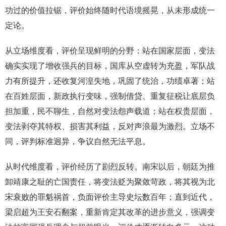
功过的价值拉锯，评价始终随时代语境摇晃，从未形成统一
定论。
从立场维度看，评价呈现鲜明的分野：站在国家层面，变法
确实实现了增收强兵的目标，国库从空虚转为充盈，军队战
力有所提升，还收复河湟失地，巩固了统治，功绩卓著；站
在百姓层面，新政执行变味，强制借贷、重复征税让底层负
担加重，民不聊生，自然对变法怨声载道；站在权贵层面，
变法剥夺其特权、损害其利益，反对声浪最为激烈。立场不
同，评判标准迥异，争议自然无法平息。
从时代维度看，评价经历了剧烈反转。南宋以后，朝廷为推
卸靖康之耻的亡国责任，将变法贬为聚敛苛政，将其视为北
宋衰败的罪魁祸首，负面评价主导史坛数百年；直到近代，
梁启超为王安石翻案，重新肯定其改革的进步意义，强调变