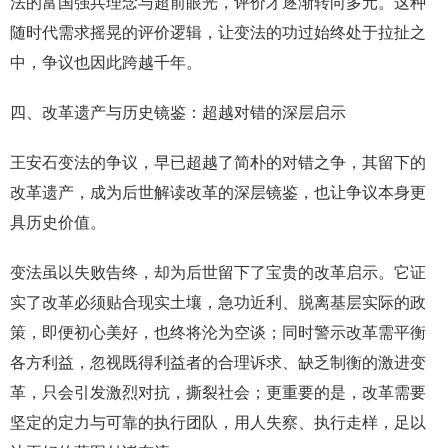
法的富国强兵理念与超前眼光，评价才逐渐转向多元。这种
随时代需求摇晃的评价逻辑，让变法的功过始终处于拉扯之
中，争议也因此跨越千年。
四、改革遗产与历史镜鉴：超越对错的深层启示
王安石变法的争议，早已超越了简朴的对错之争，其留下的
改革遗产，成为后世解读改革的深层镜鉴，也让争议本身更
具历史价值。
变法虽以失败告终，却为后世留下了宝贵的改革启示。它证
实了改革必须贴合现实土壤，急功近利、脱离基层实际的政
策，即便初心美好，也终将沦为空谈；同时警示改革需平衡
各方利益，忽视既得利益者的合理诉求、缺乏制衡的激进变
革，只会引发激烈对抗，撕裂社会；更重要的是，改革需要
坚定的定力与可靠的执行团队，用人失察、执行走样，足以