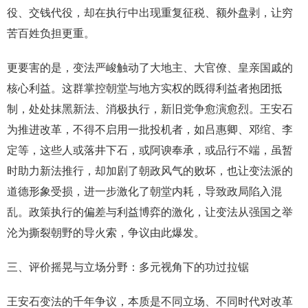
役、交钱代役，却在执行中出现重复征税、额外盘剥，让穷
苦百姓负担更重。
更要害的是，变法严峻触动了大地主、大官僚、皇亲国戚的
核心利益。这群掌控朝堂与地方实权的既得利益者抱团抵
制，处处抹黑新法、消极执行，新旧党争愈演愈烈。王安石
为推进改革，不得不启用一批投机者，如吕惠卿、邓绾、李
定等，这些人或落井下石，或阿谀奉承，或品行不端，虽暂
时助力新法推行，却加剧了朝政风气的败坏，也让变法派的
道德形象受损，进一步激化了朝堂内耗，导致政局陷入混
乱。政策执行的偏差与利益博弈的激化，让变法从强国之举
沦为撕裂朝野的导火索，争议由此爆发。
三、评价摇晃与立场分野：多元视角下的功过拉锯
王安石变法的千年争议，本质是不同立场、不同时代对改革