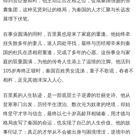
得到贤臣蹇叔时，他主动让出左相之位，促成秦国强盛的智
囊集团，这种见贤则让的格局，为秦国的人才汇聚与长远发
展埋下伏笔。
在事业圆满的同时，百里奚也迎来了家庭的重逢。他始终牵
挂失散多年的妻儿，派人四处寻找，最终与历经艰辛来到秦
国的杜氏在丞相府重逢，完成了多年的心愿。这份事业与家
庭的双重圆满，为他的传奇人生添上了温情的注脚。他活到
105岁寿终正寝时，秦国百姓男女流涕，童子不歌谣，舂者不
相杵，足见其德泽深入人心。
百里奚的人生轨迹，是一部底层士子逆袭的壮丽史诗。他从
贫寒寒门出发，历经半生漂泊、数次沦为奴隶的绝境，却始
终坚守才学与信念，最终以七十岁高龄拜相辅秦，用才德与
格局改写了秦国的命运，也实现了自己的人生价值。他的故
事印证了：真正的才华从不会被出身与困境埋没，逆境中的