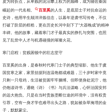
皮为转折点，从卑贱的泥沼攀上权力的巅峰，成为辅佐秦国
崛起的一代名相。
百里奚
的人生，是底层士子对抗命运的
史诗，他用半生颠沛淬炼信念，以暮年逆袭书写传奇，不仅
打破了阶层的桎梏，更在历史长河中刻下了“大器晚成”的精神
丰碑。他的故事，藏着寒门才子最真实的挣扎与突围，也照
见了乱世中人才与机遇碰撞的璀璨火花。
寒门启程：贫贱困顿中的壮志坚守
百里奚的出身，是春秋时代寒门士子的典型缩影。他生于虞
国贫寒之家，家景拮据到连温饱都成难题，三十岁时家中竟
只剩一只母鸡，生活被贫困牢牢捆缚。但即便身处泥泞，他
仍饱读诗书，通晓《诗》《书》与兵法谋略，心怀治国安邦
的远大抱负。只是在当时贵族垄断仕途的环境中，没有权贵
引荐，空有一身才学也难寻出头之路，犹如被杂草掩埋的金
子，默默蒙尘。