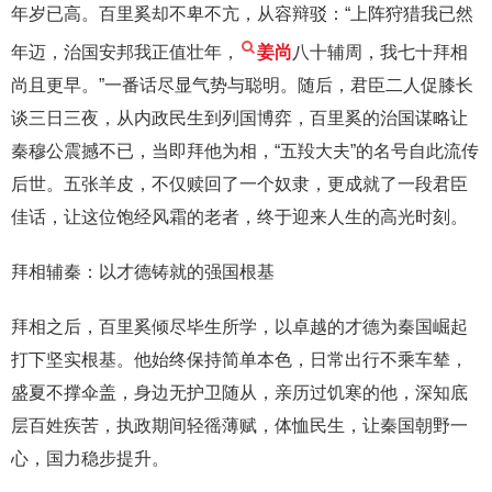
年岁已高。百里奚却不卑不亢，从容辩驳：“上阵狩猎我已然
年迈，治国安邦我正值壮年，
姜尚
八十辅周，我七十拜相
尚且更早。”一番话尽显气势与聪明。随后，君臣二人促膝长
谈三日三夜，从内政民生到列国博弈，百里奚的治国谋略让
秦穆公震撼不已，当即拜他为相，“五羖大夫”的名号自此流传
后世。五张羊皮，不仅赎回了一个奴隶，更成就了一段君臣
佳话，让这位饱经风霜的老者，终于迎来人生的高光时刻。
拜相辅秦：以才德铸就的强国根基
拜相之后，百里奚倾尽毕生所学，以卓越的才德为秦国崛起
打下坚实根基。他始终保持简单本色，日常出行不乘车辇，
盛夏不撑伞盖，身边无护卫随从，亲历过饥寒的他，深知底
层百姓疾苦，执政期间轻徭薄赋，体恤民生，让秦国朝野一
心，国力稳步提升。