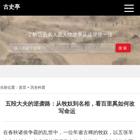
古史亭
了解历史名人及人物故事从这里搜一搜
搜索
当前位置：
首页
>
历史科普
五羖大夫的逆袭路：从牧奴到名相，看百里奚如何改
写命运
在春秋诸侯争霸的乱世中，一位年逾古稀的牧奴，以五张羊