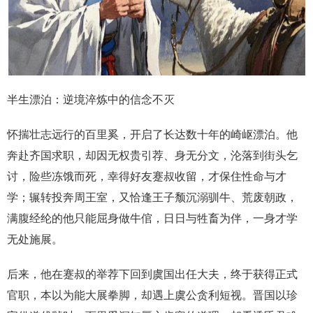
半生漂泊：逆境淬炼中的信念不灭
怀揣壮志远行的百里奚，开启了长达数十年的崎岖漂泊。他
奔赴齐国求职，却因无权贵引荐、身无分文，沦落到街头乞
讨，险些冻饿而死，幸得好友蹇叔收留，才保住性命与才
学；辗转投奔周王室，又恰逢王子颓沉溺驯牛、荒废朝政，
满腹经纶的他只能屈身做牛倌，日日与牲畜为伴，一身才学
无处施展。
后来，他在蹇叔的举荐下回到虞国出任大夫，终于获得正式
官职，本以为能大展拳脚，却遇上虞公贪利短视。晋国以珍