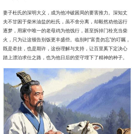
妻子杜氏的深明大义，成为他冲破困局的要害推力。深知丈
夫不甘困于柴米油盐的杜氏，虽不舍分离，却毅然劝他远行
逐梦，用家中唯一的老母鸡为他饯行，甚至拆掉门栓充当柴
火，只为让这顿告别饭更丰盛些。临别时“富贵勿忘”的叮嘱，
既是牵挂，也是期许，这份理解与支持，让百里奚下定决心
踏上漂泊求仕之路，也为他日后的坚守埋下了精神的种子。