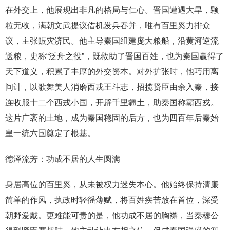
在外交上，他展现出非凡的格局与仁心。晋国遭遇大旱，颗
粒无收，满朝文武提议借机发兵吞并，唯有百里奚力排众
议，主张赈灾济民。他主导秦国组建庞大粮船，沿黄河逆流
送粮，史称“泛舟之役”，既救助了晋国百姓，也为秦国赢得了
天下道义，积累了丰厚的外交资本。对外扩张时，他巧用离
间计，以歌舞美人消磨西戎王斗志，招揽贤臣由余入秦，接
连收服十二个西戎小国，开辟千里疆土，助秦国称霸西戎。
这片广袤的土地，成为秦国稳固的后方，也为四百年后秦始
皇一统六国奠定了根基。
德泽流芳：功成不居的人生圆满
身居高位的百里奚，从未被权力迷失本心。他始终保持清廉
简单的作风，执政时轻徭薄赋，将百姓疾苦放在首位，深受
朝野爱戴。更难能可贵的是，他功成不居的胸襟，当秦穆公