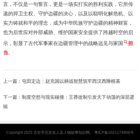
言，不仅是一句誓言，更是一场实打实的胜利实践，它所传
递的捍卫主权、守护边疆的决心，以及以聪明化解危机、以
实力铸就和平的理念，成为中华民族守护边疆的精神财富，
也为后世应对外部威胁、维护国家安全提供了跨越时空的启
示，彰显了古代军事家在边疆管理中的战略远见与家国
担
当
。
上一篇：
屯田定边：赵充国以耕战智慧筑牢西汉西陲根基
下一篇：
制度空想与现实碰撞：王莽改制引发天下动荡的深层逻
辑
Copyright 2025
古史亭
历史名人及人物故事知识网。
粤ICP备2021174806号