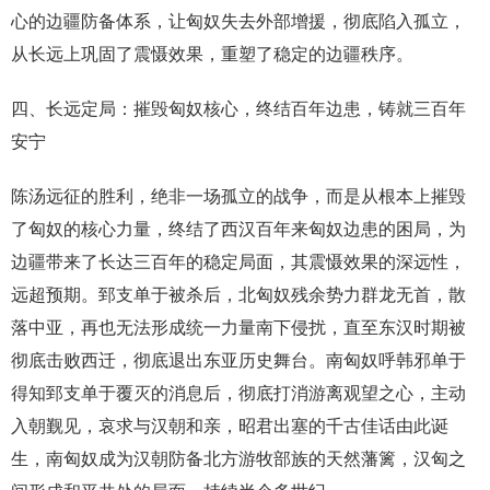
心的边疆防备体系，让匈奴失去外部增援，彻底陷入孤立，
从长远上巩固了震慑效果，重塑了稳定的边疆秩序。
四、长远定局：摧毁匈奴核心，终结百年边患，铸就三百年
安宁
陈汤远征的胜利，绝非一场孤立的战争，而是从根本上摧毁
了匈奴的核心力量，终结了西汉百年来匈奴边患的困局，为
边疆带来了长达三百年的稳定局面，其震慑效果的深远性，
远超预期。郅支单于被杀后，北匈奴残余势力群龙无首，散
落中亚，再也无法形成统一力量南下侵扰，直至东汉时期被
彻底击败西迁，彻底退出东亚历史舞台。南匈奴呼韩邪单于
得知郅支单于覆灭的消息后，彻底打消游离观望之心，主动
入朝觐见，哀求与汉朝和亲，昭君出塞的千古佳话由此诞
生，南匈奴成为汉朝防备北方游牧部族的天然藩篱，汉匈之