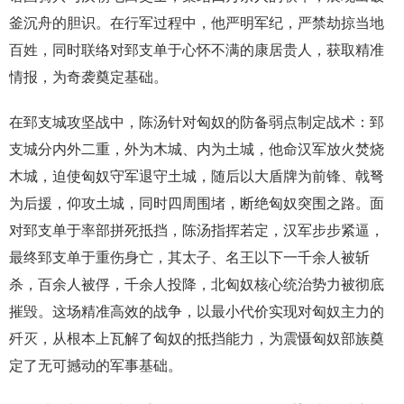
釜沉舟的胆识。在行军过程中，他严明军纪，严禁劫掠当地
百姓，同时联络对郅支单于心怀不满的康居贵人，获取精准
情报，为奇袭奠定基础。
在郅支城攻坚战中，陈汤针对匈奴的防备弱点制定战术：郅
支城分内外二重，外为木城、内为土城，他命汉军放火焚烧
木城，迫使匈奴守军退守土城，随后以大盾牌为前锋、戟弩
为后援，仰攻土城，同时四周围堵，断绝匈奴突围之路。面
对郅支单于率部拼死抵挡，陈汤指挥若定，汉军步步紧逼，
最终郅支单于重伤身亡，其太子、名王以下一千余人被斩
杀，百余人被俘，千余人投降，北匈奴核心统治势力被彻底
摧毁。这场精准高效的战争，以最小代价实现对匈奴主力的
歼灭，从根本上瓦解了匈奴的抵挡能力，为震慑匈奴部族奠
定了无可撼动的军事基础。