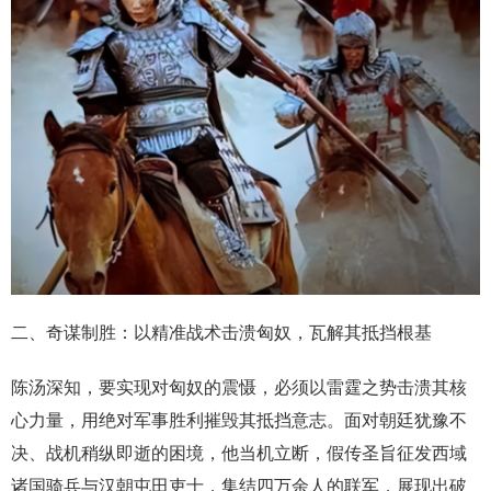
二、奇谋制胜：以精准战术击溃匈奴，瓦解其抵挡根基
陈汤深知，要实现对匈奴的震慑，必须以雷霆之势击溃其核
心力量，用绝对军事胜利摧毁其抵挡意志。面对朝廷犹豫不
决、战机稍纵即逝的困境，他当机立断，假传圣旨征发西域
诸国骑兵与汉朝屯田吏士，集结四万余人的联军，展现出破