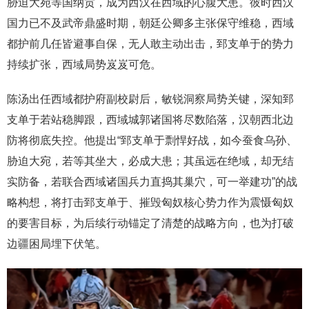
胁迫大宛等国纳贡，成为西汉在西域的心腹大患。彼时西汉
国力已不及武帝鼎盛时期，朝廷公卿多主张保守维稳，西域
都护前几任皆避事自保，无人敢主动出击，郅支单于的势力
持续扩张，西域局势岌岌可危。
陈汤出任西域都护府副校尉后，敏锐洞察局势关键，深知郅
支单于若站稳脚跟，西域城郭诸国将尽数陷落，汉朝西北边
防将彻底失控。他提出“郅支单于剽悍好战，如今蚕食乌孙、
胁迫大宛，若等其坐大，必成大患；其虽远在绝域，却无结
实防备，若联合西域诸国兵力直捣其巢穴，可一举建功”的战
略构想，将打击郅支单于、摧毁匈奴核心势力作为震慑匈奴
的要害目标，为后续行动锚定了清楚的战略方向，也为打破
边疆困局埋下伏笔。