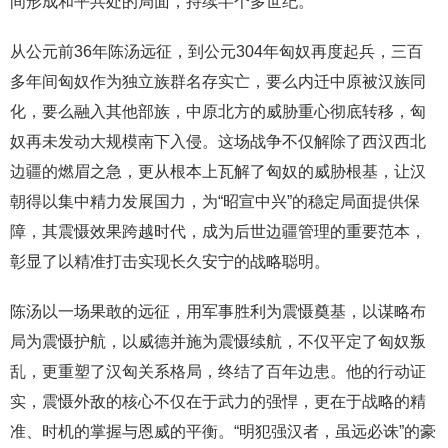
间形成和平共处的局面，持续半个多世纪。
从公元前36年陈汤远征，到公元304年匈奴再度起兵，三百
多年间匈奴作为独立族群名存实亡，要么内迁中原被汉族同
化，要么融入其他部族，中原北方的威胁重心彻底转移，匈
奴再未发动大规模南下入侵。这场战争不仅解除了西汉西北
边疆的燃眉之急，更从根本上瓦解了匈奴的威胁根基，让汉
朝得以集中精力发展国力，为“昭宣中兴”的稳定局面提供保
障，其震慑效果跨越时代，成为后世边疆管理的重要范本，
彰显了以精准打击实现长久安宁的战略聪明。
陈汤以一场果敢的远征，用军事胜利为震慑奠基，以谋略布
局为震慑护航，以威德并施为震慑续航，不仅平定了匈奴叛
乱，更重塑了汉匈关系格局，终结了百年边患。他的行动证
实，震慑外敌的核心不仅在于武力的强悍，更在于战略的精
准、时机的掌握与恩威的平衡。“明犯强汉者，虽远必诛”的豪