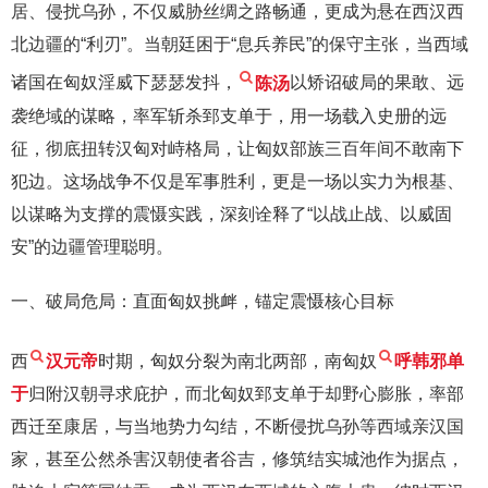
居、侵扰乌孙，不仅威胁丝绸之路畅通，更成为悬在西汉西
北边疆的“利刃”。当朝廷困于“息兵养民”的保守主张，当西域
诸国在匈奴淫威下瑟瑟发抖，
陈汤
以矫诏破局的果敢、远
袭绝域的谋略，率军斩杀郅支单于，用一场载入史册的远
征，彻底扭转汉匈对峙格局，让匈奴部族三百年间不敢南下
犯边。这场战争不仅是军事胜利，更是一场以实力为根基、
以谋略为支撑的震慑实践，深刻诠释了“以战止战、以威固
安”的边疆管理聪明。
一、破局危局：直面匈奴挑衅，锚定震慑核心目标
西
汉元帝
时期，匈奴分裂为南北两部，南匈奴
呼韩邪单
于
归附汉朝寻求庇护，而北匈奴郅支单于却野心膨胀，率部
西迁至康居，与当地势力勾结，不断侵扰乌孙等西域亲汉国
家，甚至公然杀害汉朝使者谷吉，修筑结实城池作为据点，