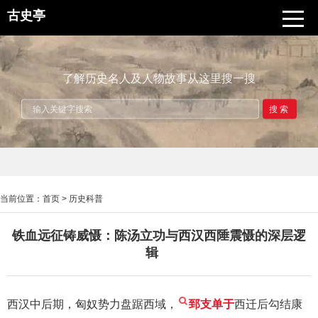
古史亭
了解历史名人及人物故事从这里搜一搜
搜索
当前位置：
首页
>
历史科普
铁血远征铸威慑：陈汤立功与西汉西陲震慑的深层逻
辑
西汉中后期，匈奴势力盘踞西域，
郅支单于
西迁后勾结康