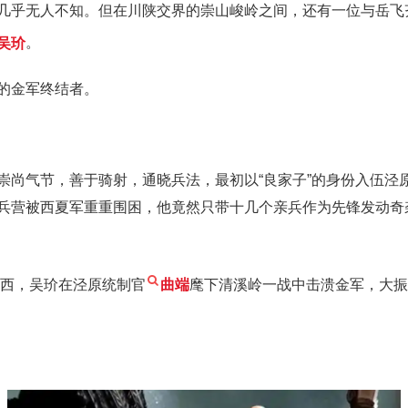
几乎无人不知。但在川陕交界的崇山峻岭之间，还有一位与岳飞
吴玠
。
的金军终结者。
崇尚气节，善于骑射，通晓兵法，最初以“良家子”的身份入伍泾
兵营被西夏军重重围困，他竟然只带十几个亲兵作为先锋发动奇袭
陕西，吴玠在泾原统制官
曲端
麾下清溪岭一战中击溃金军，大振