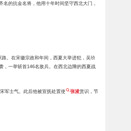
齐名的抗金名将，他用十年时间坚守西北大门，
原路。在宋徽宗政和年间，西夏大举进犯，吴玠
，一举斩首146名敌兵。在西北边陲的西夏战
宋军士气。此后他被宣抚处置使
张浚
赏识，节