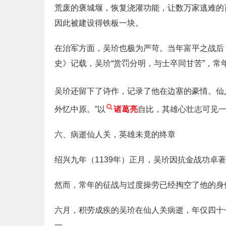
荒废的褒城堰，恢复浇灌功能，让数万家逃难的
因此被建设得铁板一块。
在治军方面，吴玠也极为严苛。当年富平之战后
史》记载，吴玠“赏罚分明，与士卒同甘苦”，
吴玠还留下了诗作，记录了他在边塞的豪情。仙
外忆中原。”以
诸葛亮
自比，其雄心壮志可见
六、病逝仙人关，英雄未竟的终章
绍兴九年（1139年）正月，吴玠因抗金战功
然而，常年的征战与过度操劳已经掏空了他的身
六月，积劳成疾的吴玠在仙人关病逝，年仅四十
一。