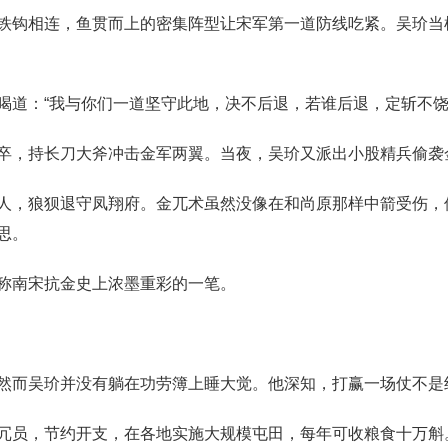
铁钩相连，鱼贯而上的密集阵型让宋军第一道防线吃紧。吴玠当
喝道：“我与你们一道坚守此地，决不后退，若谁后退，定斩不饶
卒，持长刀大斧冲击金军两翼。当夜，吴玠又派出小股精兵偷袭
人，狼狈退守凤翔府。金兀术虽然没像在和尚原那样中箭受伤，
思。
称南宋抗金史上浓墨重彩的一笔。
然而吴玠并没有躺在功劳簿上睡大觉。他深知，打赢一场仗不是
冗员，节约开支，在各地实施大规模屯田，每年可收粮食十万斛