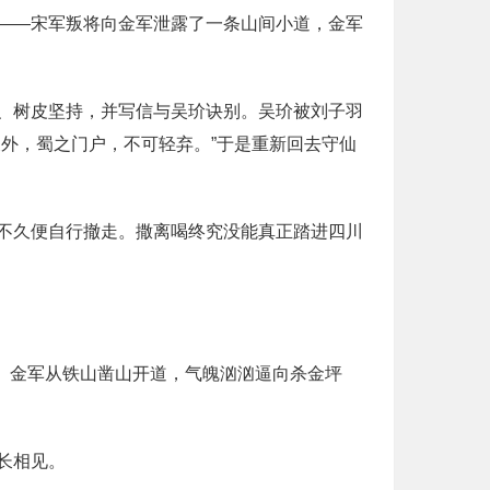
——宋军叛将向金军泄露了一条山间小道，金军
、树皮坚持，并写信与吴玠诀别。吴玠被刘子羽
外，蜀之门户，不可轻弃。”于是重新回去守仙
不久便自行撤走。撒离喝终究没能真正踏进四川
关。金军从铁山凿山开道，气魄汹汹逼向杀金坪
长相见。