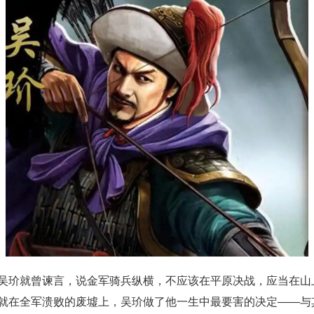
吴玠就曾谏言，说金军骑兵纵横，不应该在平原决战，应当在山
就在全军溃败的废墟上，吴玠做了他一生中最要害的决定——与