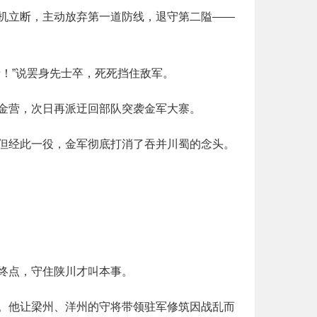
机立断，主动放弃第一道防线，退守第二隘——
！”说罢身先士卒，死死挡住敌军。
金营，次日再派迂回部队突袭金军大寨。
但经此一役，金军彻底打消了吞并川蜀的念头。
终点，守住陕川才叫本事。
。他让梁州、洋州的守将带领驻军修筑因战乱而