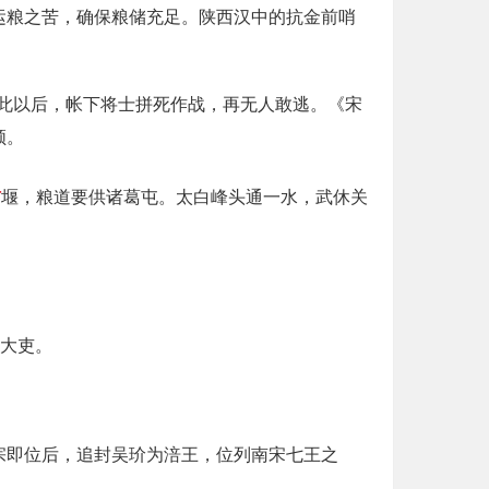
运粮之苦，确保粮储充足。陕西汉中的抗金前哨
此以后，帐下将士拼死作战，再无人敢逃。《宋
领。
何
堰，粮道要供诸葛屯。太白峰头通一水，武休关
疆大吏。
宗即位后，追封吴玠为涪王，位列南宋七王之