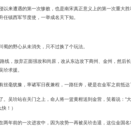
侵以来遭遇的第一次惨败，也是南宋真正意义上的第一次重大胜
升任镇西军节度使，一举成名天下知。
川蜀的野心从未消失，只不过换了个玩法。
改变路线，放弃正面强攻和尚原，改从东边攻下商州、金州，然后
吴玠求援。
有丝毫犹豫，率诸军日夜兼程，一路狂奔，硬是在金军之前抵达
了。吴玠站在关门之上，命人将一篮黄柑送到金营，笑着说：“大
么快！）
在两年前的一次进攻中，因为攻势一再被吴玠击退，这位金国名