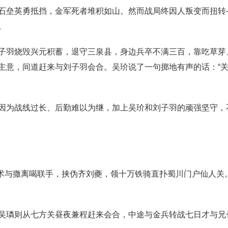
石垒英勇抵挡，金军死者堆积如山。然而战局终因人叛变而扭转
。
子羽烧毁兴元积蓄，退守三泉县，身边兵卒不满三百，靠吃草芽
主意，间道赶来与刘子羽会合。吴玠说了一句掷地有声的话：“关
因为战线过长、后勤难以为继，加上吴玠和刘子羽的顽强坚守，
金兀术与撒离喝联手，挟伪齐刘夔，领十万铁骑直扑蜀川门户仙人
吴璘则从七方关昼夜兼程赶来会合，中途与金兵转战七日才与兄