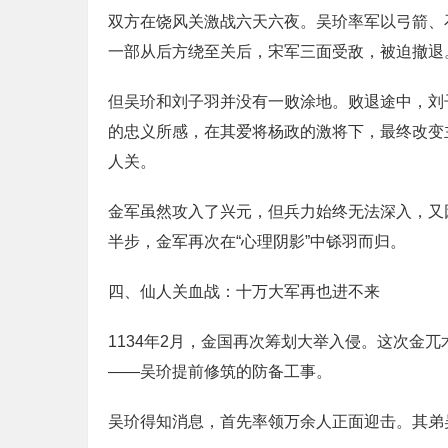
双方在饶风关激战六天六夜。吴玠率军以弓箭、
一部从后方绕至关后，宋军三面受敌，被迫撤退
但吴玠和刘子羽并没有一败涂地。败退途中，刘
的忠义所感，在其爱将杨政的激将下，最终改变
人关。
金军虽然攻入了兴元，但兵力始终无法深入，又
半步，金军再次在“心理阴影”中铩羽而归。
四、仙人关血战：十万大军再也进不来
1134年2月，金国再次筹划大举入侵。这次
——吴玠提前修筑的防备工事。
吴玠得知消息，首先率领万余人正面迎击。其弟