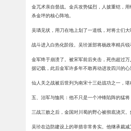
金兀术亲自督战。金兵攻势猛烈，人披重铠，用
杀金坪的核心阵地。
吴璘见状，用刀在地上划了一道线，对将士们大
战斗进入白热化阶段。吴玠派部将杨政率精兵锐
金军终于崩溃了。被宋军前后夹击，死伤超过万
据记载，此后金军许多年不敢再动进攻四川的心
仙人关之战被后世列为南宋十三处战功之一，堪
五、治军与恤民：他不只是一个冲锋陷阵的猛将
三战三败之后，金国对川蜀的野心被彻底浇灭。
吴玠在边防建设上的举措非常务实。他继承裁减