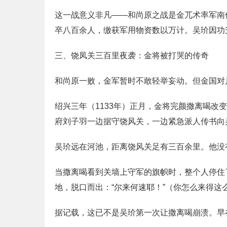
这一战意义非凡——和尚原之战是金兀术率军南
卒八百余人，缴获军用物资数以万计。吴玠因功
三、饶凤关三百里夜袭：金将被打哭的传奇
和尚原一败，金军暂时不敢轻举妄动。但金国对
绍兴三年（1133年）正月，金将完颜撒离喝
府刘子羽一边据守饶风关，一边紧急派人传书向
吴玠远在河池，距离饶风关足有三百余里。他没
当撒离喝看到关墙上守军的旗帜时，整个人停住
地，脱口而出：“尔来何速耶！”（你怎么来得这
据记载，这已不是吴玠第一次让撒离喝崩溃。早