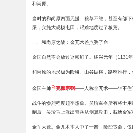
和尚原。
当时的和尚原四面无援，粮草不继，甚至有部下
渠，实施大规模屯田，艰难地度过了粮荒。
二、和尚原之战：金兀术差点丢了命
金国自然不会放过这颗钉子。绍兴元年（113
和尚原的地形极为险峻。山谷纵横，路窄难行，
金国主帅
完颜宗弼
——人称金兀术——坐不住
战斗的惨烈程度超乎想象。吴玠军令所有将士用
制后，吴玠马上派出奇兵从侧翼攻击，截断金军
金军大败。金兀术本人中了一箭，险些丧命，仅