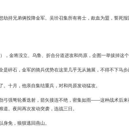
想劫持兄弟俩投降金军。吴玠召集所有将士，歃血为盟，誓死报
1年），金将没立、乌鲁、折合分道进攻和尚原，企图一举拔掉这
全是碎石，金军的骑兵优势在这里几乎无从施展，不得不下马步
了。十月，他亲自集结重兵，对和尚原发动猛攻。
劲弓强弩轮番迭射，箭矢接连不绝，密集如雨——这种战术后来被
粮道。夜间再次发动突袭，连战三日。
以身免，狼狈逃回燕山。