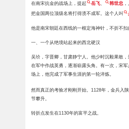
在南宋抗金的战场上，提起
岳飞
、
韩世忠
，
把金国两位顶级名将打得溃不成军。这个人叫
他是南宋朝廷在西线的一根定海神针，不折不扣
一、一个从绝境站起来的西北硬汉
吴玠，字晋卿，甘肃静宁人。他少时沉毅果敢，
在军中作战英勇，逐渐崭露头角。有一次，宋军
场上，他完成了军事生涯的第一轮淬炼。
然而真正的考验才刚刚开始。1128年，金兵入
节攀升。
转折点发生在1130年的富平之战。