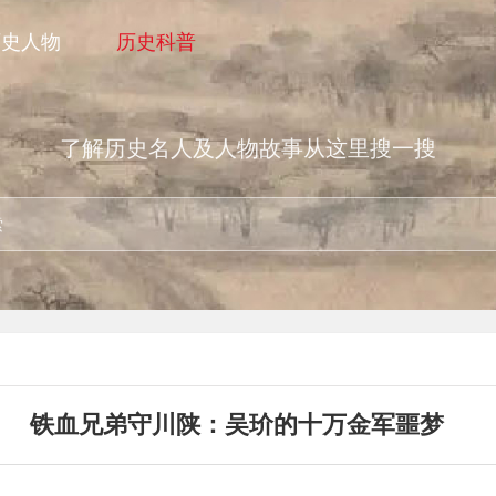
历史人物
历史科普
了解历史名人及人物故事从这里搜一搜
铁血兄弟守川陕：吴玠的十万金军噩梦