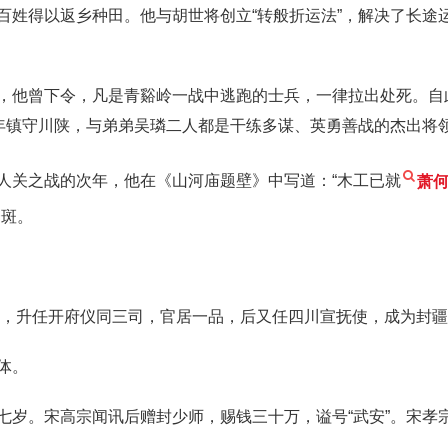
百姓得以返乡种田。他与胡世将创立“转般折运法”，解决了长途
，他曾下令，凡是青谿岭一战中逃跑的士兵，一律拉出处死。自
常年镇守川陕，与弟弟吴璘二人都是干练多谋、英勇善战的杰出将
人关之战的次年，他在《山河庙题壁》中写道：“木工已就
萧
一斑。
卓著，升任开府仪同三司，官居一品，后又任四川宣抚使，成为封
体。
七岁。宋高宗闻讯后赠封少师，赐钱三十万，谥号“武安”。宋孝