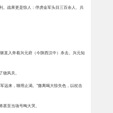
利。战果更是惊人：俘虏金军头目三百余人、兵
长驱直入奔着兴元府（今陕西汉中）杀去。兴元知
了饶风关。
军远来，聊用止渴。”撒离喝大惊失色，以杖击
将甚至当场号啕大哭。