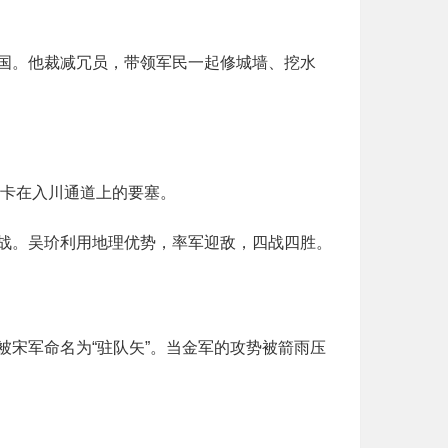
国。他裁减冗员，带领军民一起修城墙、挖水
个卡在入川通道上的要塞。
战。吴玠利用地理优势，率军迎敌，四战四胜。
宋军命名为“驻队矢”。当金军的攻势被箭雨压