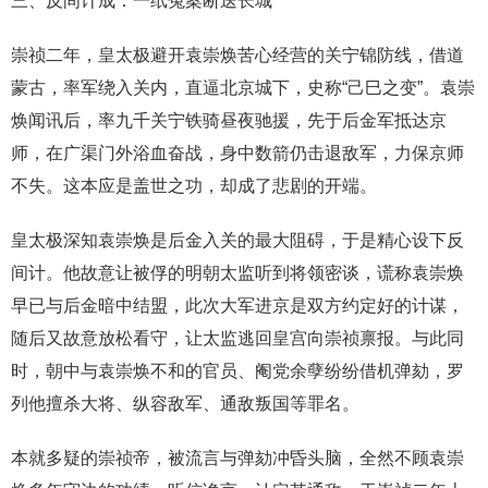
三、反间计成：一纸冤案断送长城
崇祯二年，皇太极避开袁崇焕苦心经营的关宁锦防线，借道
蒙古，率军绕入关内，直逼北京城下，史称“己巳之变”。袁崇
焕闻讯后，率九千关宁铁骑昼夜驰援，先于后金军抵达京
师，在广渠门外浴血奋战，身中数箭仍击退敌军，力保京师
不失。这本应是盖世之功，却成了悲剧的开端。
皇太极深知袁崇焕是后金入关的最大阻碍，于是精心设下反
间计。他故意让被俘的明朝太监听到将领密谈，谎称袁崇焕
早已与后金暗中结盟，此次大军进京是双方约定好的计谋，
随后又故意放松看守，让太监逃回皇宫向崇祯禀报。与此同
时，朝中与袁崇焕不和的官员、阉党余孽纷纷借机弹劾，罗
列他擅杀大将、纵容敌军、通敌叛国等罪名。
本就多疑的崇祯帝，被流言与弹劾冲昏头脑，全然不顾袁崇