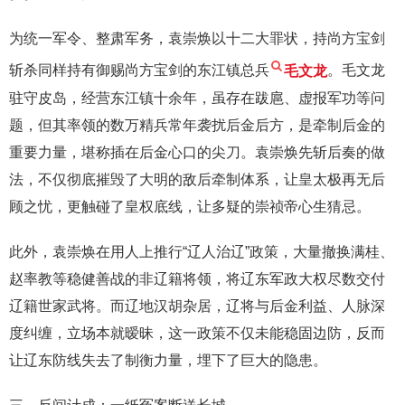
为统一军令、整肃军务，袁崇焕以十二大罪状，持尚方宝剑
斩杀同样持有御赐尚方宝剑的东江镇总兵
毛文龙
。毛文龙
驻守皮岛，经营东江镇十余年，虽存在跋扈、虚报军功等问
题，但其率领的数万精兵常年袭扰后金后方，是牵制后金的
重要力量，堪称插在后金心口的尖刀。袁崇焕先斩后奏的做
法，不仅彻底摧毁了大明的敌后牵制体系，让皇太极再无后
顾之忧，更触碰了皇权底线，让多疑的崇祯帝心生猜忌。
此外，袁崇焕在用人上推行“辽人治辽”政策，大量撤换满桂、
赵率教等稳健善战的非辽籍将领，将辽东军政大权尽数交付
辽籍世家武将。而辽地汉胡杂居，辽将与后金利益、人脉深
度纠缠，立场本就暧昧，这一政策不仅未能稳固边防，反而
让辽东防线失去了制衡力量，埋下了巨大的隐患。