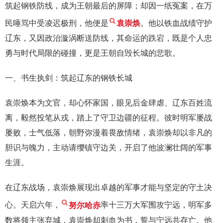
筑起钢铁防线，成为王朝最后的屏障；却因一纸冤案，在万
民唾骂中受凌迟极刑，他便是
袁崇焕
。他以铁血战绩守护
辽东，又因政治漩涡断送防线，其命运的跌宕，既是个人忠
勇与时代局限的碰撞，更是王朝自毁长城的悲歌。
一、书生执剑：筑起辽东的钢铁长城
袁崇焕本为文官，却心怀家国，眼见后金肆虐、辽东百姓流
离，毅然投笔从戎，踏上了守卫边疆的征程。彼时明军屡战
屡败，士气低落，朝野弥漫着畏敌情绪，袁崇焕却以非凡的
胆识与魄力，主动请缨镇守边关，开启了他波澜壮阔的军事
生涯。
在辽东战场，袁崇焕展现出卓越的军事才能与坚定的守土决
心。天启六年，
努尔哈赤
率十三万大军围攻宁远，明军多
数将领主张弃城，袁崇焕却刺血为书，誓与宁远共存亡。他