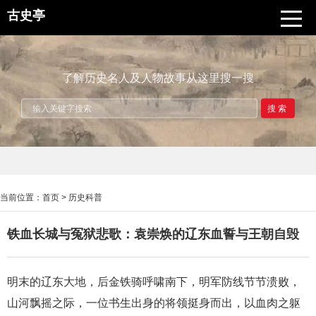
古史亭
了解历史名人及人物故事从这里搜一搜
搜索
当前位置：
首页
>
历史科普
铁血长城与冤狱悲歌：袁崇焕的辽东血誓与王朝自毁
明末的辽东大地，后金铁骑呼啸南下，明军防线节节溃败，
山河飘摇之际，一位书生出身的将领挺身而出，以血肉之躯