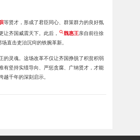
膑
等贤才，形成了君臣同心、群策群力的良好氛
更让齐国威震天下。此后，
魏惠王
亲自前往徐
那场直击吏治沉疴的铁腕革新。
正的灵魂。这场改革不仅让齐国挣脱了积贫积弱
唯有坚持实绩导向、严惩贪腐、广纳贤才，才能
跨越千年的深刻启示。