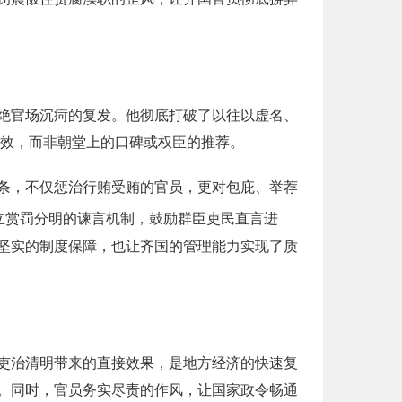
绝官场沉疴的复发。他彻底打破了以往以虚名、
成效，而非朝堂上的口碑或权臣的推荐。
条，不仅惩治行贿受贿的官员，更对包庇、举荐
设立赏罚分明的谏言机制，鼓励群臣吏民直言进
坚实的制度保障，也让齐国的管理能力实现了质
吏治清明带来的直接效果，是地方经济的快速复
。同时，官员务实尽责的作风，让国家政令畅通