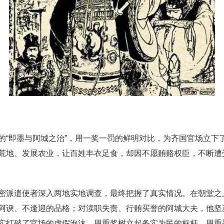
的“即墨与阿城之治”，用一奖一罚的鲜明对比，为齐国官场立下
荒地、发展农业，让百姓丰衣足食，却因不愿贿赂权臣，不断遭
密派遣使者深入两地实地调查，最终把握了真实情况。在朝堂之
阿谀、不逢迎的品格；对渎职失责、行贿买誉的阿城大夫，他坚
实打破了官场的虚假泡沫，用重奖树立起务实为民的标杆，用重