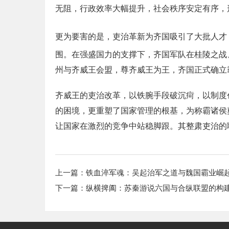
无阻，行政效率大幅提升，社会秩序安定有序，
更为要害的是，吏治革新为齐国吸引了大批人才
围。在强盛国力的支撑下，齐国军队在桂陵之战
州与齐威王会盟，尊齐威王为王，齐国正式确立
齐威王的吏治改革，以铁腕手段破沉疴，以制度
的困境，更重塑了国家管理的根基，为称霸诸侯
让国家在激烈的竞争中站稳脚跟。其整肃吏治的
上一篇：
铁血淬军魂：吴起治军之道与魏国霸业崛
下一篇：
纵横捭阖：苏秦游说六国与合纵联盟的构