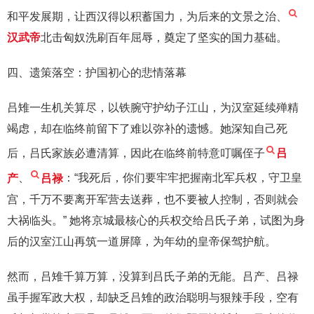
和平发展期，让西汉得以积蓄国力，为后来的文景之治、
汉武帝
北击匈奴洗刷百年屈辱，奠定了坚实的国力基础。
四、遗策落空：护国初心的悲情落幕
吕雉一生机关算尽，以铁腕守护幼子江山，为汉室延续殚精
竭虑，却在临终前留下了难以弥补的遗憾。她深知自己死
后，吕氏家族必遭清算，因此在临终前特意叮嘱侄子
吕
产
、
吕禄
：“我死后，你们要牢牢把握南北军兵权，守卫皇
宫，千万不要离开军营去送葬，也不要被人控制，否则就会
大祸临头。” 她将京城最核心的兵权交给吕氏子弟，试图为身
后的汉室江山再筑一道屏障，为年幼的皇帝保驾护航。
然而，吕雉千算万算，没算到吕氏子弟的无能。吕产、吕禄
虽手握军政大权，却缺乏吕雉的政治聪明与狠辣手段，空有