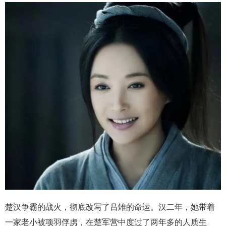
楚汉争霸的战火，彻底改写了吕雉的命运。汉二年，她带着
一家老小被项羽俘虏，在楚军营中度过了两年多的人质生