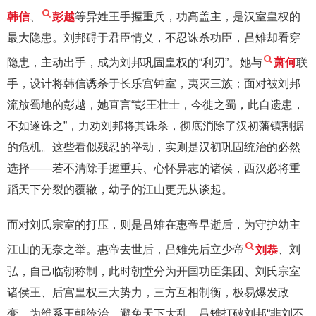
韩信
、
彭越
等异姓王手握重兵，功高盖主，是汉室皇权的
最大隐患。刘邦碍于君臣情义，不忍诛杀功臣，吕雉却看穿
隐患，主动出手，成为刘邦巩固皇权的“利刃”。她与
萧何
联
手，设计将韩信诱杀于长乐宫钟室，夷灭三族；面对被刘邦
流放蜀地的彭越，她直言“彭王壮士，今徙之蜀，此自遗患，
不如遂诛之”，力劝刘邦将其诛杀，彻底消除了汉初藩镇割据
的危机。这些看似残忍的举动，实则是汉初巩固统治的必然
选择——若不清除手握重兵、心怀异志的诸侯，西汉必将重
蹈天下分裂的覆辙，幼子的江山更无从谈起。
而对刘氏宗室的打压，则是吕雉在惠帝早逝后，为守护幼主
江山的无奈之举。惠帝去世后，吕雉先后立少帝
刘恭
、刘
弘，自己临朝称制，此时朝堂分为开国功臣集团、刘氏宗室
诸侯王、后宫皇权三大势力，三方互相制衡，极易爆发政
变。为维系王朝统治，避免天下大乱，吕雉打破刘邦“非刘不