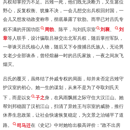
兵权却掌控力不足。吕雉一死，他们既无决断力，又生篡位
野心，反复权衡、犹豫不决，一会儿想交出兵权回封国，一
会儿又想发动政变称帝，彻底暴露了软肋。而早已对吕氏专
权不满的开国功臣
周勃
、陈平，与刘氏宗室
刘襄
、
刘
章
等人联手，设计骗取吕禄交出北军兵权，随后掌控军队，
一举诛灭吕氏核心人物，随后又下令搜捕吕氏族人，无论男
女老少全部诛杀，曾经煊赫一时的吕氏家族，一夜之间灰飞
烟灭。
吕氏的覆灭，虽终结了外戚专权的局面，却并未否定吕雉守
护汉室的初心。她一生的谋划，从来不是为了夺取刘氏天
下，而是以女
子之
身，在风雨飘摇之际守住大汉江山。她
帮刘邦稳固了汉初江山，扫清了异姓王与宗室的威胁，推行
休养生息政策，让社会快速恢复稳定，为文景之治铺平了道
路。
司马迁
在《史记》中对她给出极高评价：“政不出房