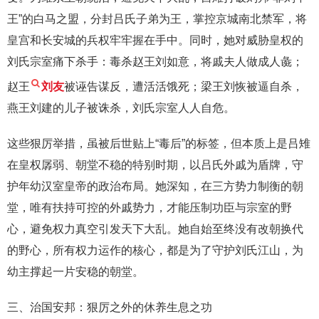
王”的白马之盟，分封吕氏子弟为王，掌控京城南北禁军，将
皇宫和长安城的兵权牢牢握在手中。同时，她对威胁皇权的
刘氏宗室痛下杀手：毒杀赵王刘如意，将戚夫人做成人彘；
赵王
刘友
被诬告谋反，遭活活饿死；梁王刘恢被逼自杀，
燕王刘建的儿子被诛杀，刘氏宗室人人自危。
这些狠厉举措，虽被后世贴上“毒后”的标签，但本质上是吕雉
在皇权孱弱、朝堂不稳的特别时期，以吕氏外戚为盾牌，守
护年幼汉室皇帝的政治布局。她深知，在三方势力制衡的朝
堂，唯有扶持可控的外戚势力，才能压制功臣与宗室的野
心，避免权力真空引发天下大乱。她自始至终没有改朝换代
的野心，所有权力运作的核心，都是为了守护刘氏江山，为
幼主撑起一片安稳的朝堂。
三、治国安邦：狠厉之外的休养生息之功