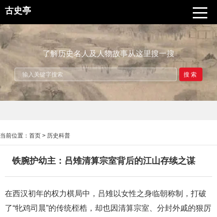
古史亭
了解历史名人及人物故事从这里搜一搜
搜索
当前位置：
首页
>
历史科普
铁腕护幼主：吕雉清算宗室背后的江山存续之谋
在西汉初年的权力棋局中，吕雉以女性之身临朝称制，打破
了“牝鸡司晨”的传统桎梏，却也因清算宗室、分封外戚的狠厉