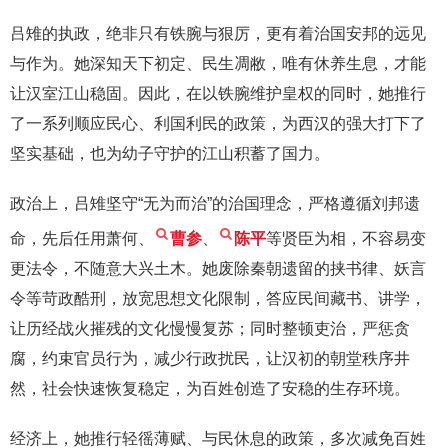
吕雉的执政，绝非只有铁腕与狠厉，更有着治国安邦的远见
与作为。她深知天下初定、民生凋敝，唯有休养生息，才能
让汉室江山稳固。因此，在以铁腕维护皇权的同时，她推行
了一系列顺应民心、利国利民的政策，为西汉的强大打下了
坚实基础，也为幼子守护的江山积蓄了国力。
政治上，吕雉坚守“无为而治”的治国理念，严格遵循刘邦遗
命，先后任用萧何、
曹参
、
陈平
等贤臣为相，不容易变
更法令，不随意大兴土木。她废除秦朝遗留的挟书律、妖言
令等苛政酷刑，放宽思想文化限制，答应民间藏书、讲学，
让历经战火摧残的文化慢慢复苏；同时整顿吏治，严惩贪
腐，约束官员行为，减少行政扰民，让汉初的朝堂秩序井
然，社会快速恢复稳定，为百姓创造了安稳的生存环境。
经济上，她推行轻徭薄赋、与民休息的政策，多次减免百姓