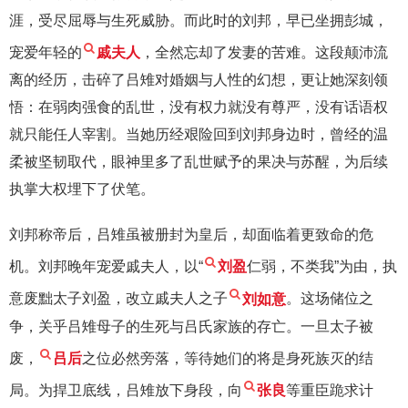
涯，受尽屈辱与生死威胁。而此时的刘邦，早已坐拥彭城，
宠爱年轻的
戚夫人
，全然忘却了发妻的苦难。这段颠沛流
离的经历，击碎了吕雉对婚姻与人性的幻想，更让她深刻领
悟：在弱肉强食的乱世，没有权力就没有尊严，没有话语权
就只能任人宰割。当她历经艰险回到刘邦身边时，曾经的温
柔被坚韧取代，眼神里多了乱世赋予的果决与苏醒，为后续
执掌大权埋下了伏笔。
刘邦称帝后，吕雉虽被册封为皇后，却面临着更致命的危
机。刘邦晚年宠爱戚夫人，以“
刘盈
仁弱，不类我”为由，执
意废黜太子刘盈，改立戚夫人之子
刘如意
。这场储位之
争，关乎吕雉母子的生死与吕氏家族的存亡。一旦太子被
废，
吕后
之位必然旁落，等待她们的将是身死族灭的结
局。为捍卫底线，吕雉放下身段，向
张良
等重臣跪求计