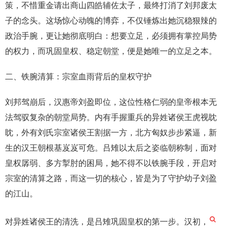
策，不惜重金请出商山四皓辅佐太子，最终打消了刘邦废太
子的念头。这场惊心动魄的博弈，不仅锤炼出她沉稳狠辣的
政治手腕，更让她彻底明白：想要立足，必须拥有掌控局势
的权力，而巩固皇权、稳定朝堂，便是她唯一的立足之本。
二、铁腕清算：宗室血雨背后的皇权守护
刘邦驾崩后，汉惠帝刘盈即位，这位性格仁弱的皇帝根本无
法驾驭复杂的朝堂局势。内有手握重兵的异姓诸侯王虎视眈
眈，外有刘氏宗室诸侯王割据一方，北方匈奴步步紧逼，新
生的汉王朝根基岌岌可危。吕雉以太后之姿临朝称制，面对
皇权孱弱、多方掣肘的困局，她不得不以铁腕手段，开启对
宗室的清算之路，而这一切的核心，皆是为了守护幼子刘盈
的江山。
对异姓诸侯王的清洗，是吕雉巩固皇权的第一步。汉初，