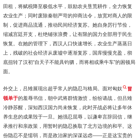
田租，将赋税降至极低水平，鼓励农夫垦荒耕作，全力恢复
农业生产；同时废除秦朝严苛的抑商法令，放宽对商人的限
制，促进商品流通，推动民间经济复苏。她自身厉行节俭，
缩减宫廷开支，杜绝铺张浪费，让有限的国力全部用于民生
恢复。在她的管理下，西汉人口快速增长，农业生产蒸蒸日
上，残破的社会经济从废墟中逐渐复苏，国库慢慢充盈，彻
底扭转了汉初“自天子不能具钧驷，而将相或乘牛车”的困顿局
面。
外交上，吕雉展现出超乎常人的隐忍与格局。面对匈奴
冒
顿单于
的羞辱书信，朝中武将群情激愤，纷纷请战，但吕雉
冷静苏醒，深知西汉国力尚未恢复，此时开战必将让多年休
养生息的成果毁于一旦。她强忍屈辱，以谦卑言辞回信，继
承推行和亲政策，用暂时的隐忍换取了北方边境的和平。这
份隐忍不是懦弱，而是政治家的深谋远虑——正是这宝贵的