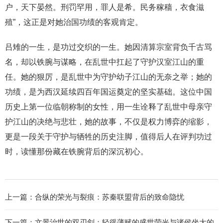
户，天下晏然。刑罚罕用，罪人是希。民务稼穑，衣食滋
殖”，这正是对她治国功绩的客观肯定。
吕雉的一生，是功过交织的一生。她因清算宗室背负千古骂
名，却以铁腕与谋略，在乱世中扛起了守护汉室江山的重
任。她的狠厉，是乱世中为守护幼子江山的无奈之举；她的
功绩，是为西汉延续四百年国运奠定的坚实基础。这位中国
历史上第一位临朝称制的女性，用一生诠释了乱世中母亲守
护江山的决绝与悲壮，她的故事，不仅是权力博弈的缩影，
更是一段关于守护与牺牲的历史注脚，值得后人在评判功过
时，读懂那份藏在铁腕背后的深沉初心。
上一篇：
合纵的荣光与裂痕：苏秦联盟背后的致命隐忧
下一篇：
文景治世的双刃剑：轻徭薄赋的盛世荣光与诸侯坐大的