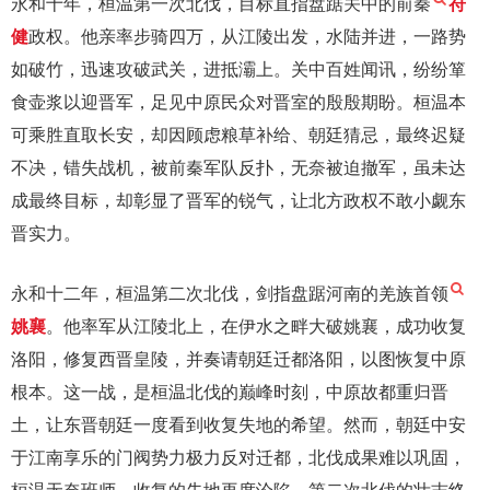
永和十年，桓温第一次北伐，目标直指盘踞关中的前秦
苻
健
政权。他亲率步骑四万，从江陵出发，水陆并进，一路势
如破竹，迅速攻破武关，进抵灞上。关中百姓闻讯，纷纷箪
食壶浆以迎晋军，足见中原民众对晋室的殷殷期盼。桓温本
可乘胜直取长安，却因顾虑粮草补给、朝廷猜忌，最终迟疑
不决，错失战机，被前秦军队反扑，无奈被迫撤军，虽未达
成最终目标，却彰显了晋军的锐气，让北方政权不敢小觑东
晋实力。
永和十二年，桓温第二次北伐，剑指盘踞河南的羌族首领
姚襄
。他率军从江陵北上，在伊水之畔大破姚襄，成功收复
洛阳，修复西晋皇陵，并奏请朝廷迁都洛阳，以图恢复中原
根本。这一战，是桓温北伐的巅峰时刻，中原故都重归晋
土，让东晋朝廷一度看到收复失地的希望。然而，朝廷中安
于江南享乐的门阀势力极力反对迁都，北伐成果难以巩固，