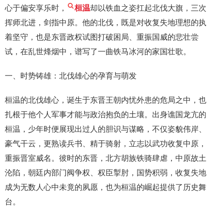
心于偏安享乐时，
桓温
却以铁血之姿扛起北伐大旗，三次
挥师北进，剑指中原。他的北伐，既是对收复失地理想的执
着坚守，也是东晋政权试图打破困局、重振国威的悲壮尝
试，在乱世烽烟中，谱写了一曲铁马冰河的家国壮歌。
一、时势铸雄：北伐雄心的孕育与萌发
桓温的北伐雄心，诞生于东晋王朝内忧外患的危局之中，也
扎根于他个人军事才能与政治抱负的土壤。出身谯国龙亢的
桓温，少年时便展现出过人的胆识与谋略，不仅姿貌伟岸、
豪气干云，更熟读兵书、精于骑射，立志以武功收复中原，
重振晋室威名。彼时的东晋，北方胡族铁骑肆虐，中原故土
沦陷，朝廷内部门阀争权、权臣掣肘，国势积弱，收复失地
成为无数人心中未竟的夙愿，也为桓温的崛起提供了历史舞
台。