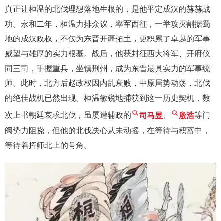
真正让桓温的北伐理想落地生根的，是他平定成汉的赫赫战
功。永和二年，桓温力排众议，率军西征，一举攻灭割据蜀
地的成汉政权，不仅为东晋开疆拓土，更积累了卓越的军事
威望与雄厚的实力根基。战后，他获封征西大将军、开府仪
同三司，手握重兵，坐镇荆州，成为东晋最具实力的军事统
帅。此时，北方后赵政权因内乱衰败，中原局势动荡，北伐
的绝佳战机已然出现。桓温敏锐地捕获到这一历史契机，数
次上书朝廷哀求北伐，虽屡遭辅政的
司马昱
、
殷浩
等门
阀势力阻挠，但他的北伐决心从未动摇，在等待与积蓄中，
等待着挥师北上的号角。