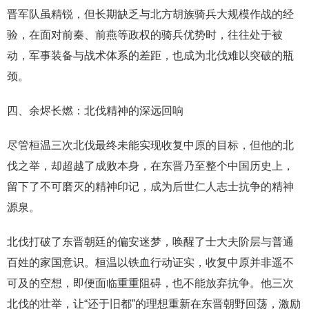
晋军队虽精锐，但长期缺乏与北方胡族骑兵大规模作战的经
验，在面对前秦、前燕等政权的骑兵优势时，往往处于被
动，军事装备与战术体系的差距，也成为北伐难以突破的瓶
颈。
四、余烬长燃：北伐精神的深远回响
尽管桓温三次北伐最终未能实现收复中原的目标，但他的北
伐之举，却超越了成败本身，在东晋乃至整个中国历史上，
留下了不可磨灭的精神印记，成为后世仁人志士抗争的精神
源泉。
北伐打破了东晋朝廷的偏安迷梦，唤醒了士大夫阶层与普通
百姓的家国意识。桓温以铁血行动证实，收复中原并非遥不
可及的空想，即便面临重重阻碍，也不能放弃抗争。他三次
北伐的壮举，让“还于旧都”的理想重新在东晋朝野回荡，激励