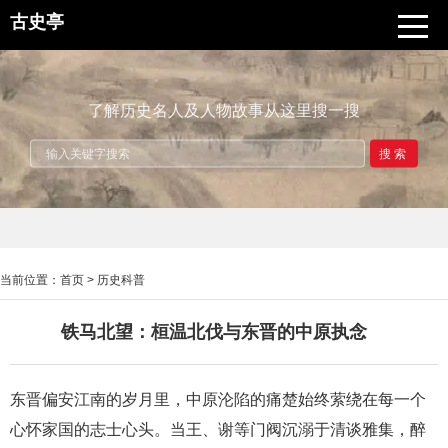
古史亭
了解历史名人及人物故事从这里搜一搜
搜索
当前位置：
首页
>
历史科普
铁马北望：桓温北伐与东晋的中原执念
东晋偏安江南的岁月里，中原沦陷的痛楚始终萦绕在每一个
心怀家国的志士心头。当王、谢等门阀沉溺于清谈雅集，醉