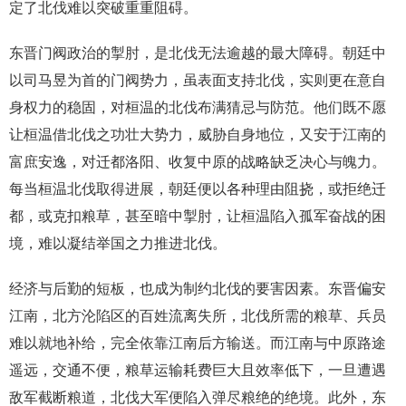
定了北伐难以突破重重阻碍。
东晋门阀政治的掣肘，是北伐无法逾越的最大障碍。朝廷中
以司马昱为首的门阀势力，虽表面支持北伐，实则更在意自
身权力的稳固，对桓温的北伐布满猜忌与防范。他们既不愿
让桓温借北伐之功壮大势力，威胁自身地位，又安于江南的
富庶安逸，对迁都洛阳、收复中原的战略缺乏决心与魄力。
每当桓温北伐取得进展，朝廷便以各种理由阻挠，或拒绝迁
都，或克扣粮草，甚至暗中掣肘，让桓温陷入孤军奋战的困
境，难以凝结举国之力推进北伐。
经济与后勤的短板，也成为制约北伐的要害因素。东晋偏安
江南，北方沦陷区的百姓流离失所，北伐所需的粮草、兵员
难以就地补给，完全依靠江南后方输送。而江南与中原路途
遥远，交通不便，粮草运输耗费巨大且效率低下，一旦遭遇
敌军截断粮道，北伐大军便陷入弹尽粮绝的绝境。此外，东