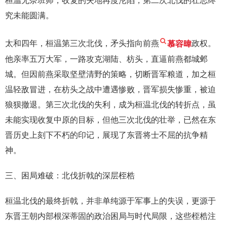
桓温无奈班师，收复的失地再度沦陷，第二次北伐的壮志终
究未能圆满。
太和四年，桓温第三次北伐，矛头指向前燕
慕容暐
政权。
他亲率五万大军，一路攻克湖陆、枋头，直逼前燕都城邺
城。但因前燕采取坚壁清野的策略，切断晋军粮道，加之桓
温轻敌冒进，在枋头之战中遭遇惨败，晋军损失惨重，被迫
狼狈撤退。第三次北伐的失利，成为桓温北伐的转折点，虽
未能实现收复中原的目标，但他三次北伐的壮举，已然在东
晋历史上刻下不朽的印记，展现了东晋将士不屈的抗争精
神。
三、困局难破：北伐折戟的深层桎梏
桓温北伐的最终折戟，并非单纯源于军事上的失误，更源于
东晋王朝内部根深蒂固的政治困局与时代局限，这些桎梏注