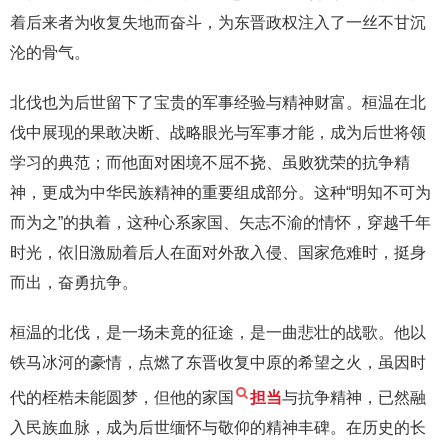
着后来者为收复失地而奋斗，为东晋政权注入了一丝不甘沉
沦的骨气。
北伐也为后世留下了宝贵的军事经验与精神财富。桓温在北
伐中展现的果敢决断、战略眼光与军事才能，成为后世将领
学习的典范；而他面对困境不屈不挠、虽败犹荣的抗争精
神，更成为中华民族精神的重要组成部分。这种“明知不可为
而为之”的执着，这种心系家国、矢志不渝的情怀，穿越千年
时光，依旧激励着后人在面对外敌入侵、国家危难时，挺身
而出，奋勇抗争。
桓温的北伐，是一场未竟的征途，是一曲悲壮的战歌。他以
铁马冰河的豪情，点燃了东晋收复中原的希望之火，虽因时
代的桎梏未能圆梦，但他的家国
担当
与抗争精神，已然融
入民族血脉，成为后世缅怀与敬仰的精神丰碑。在历史的长