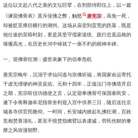
这位以文起八代之衰的文坛巨擘，在刑部侍郎任上，以一篇
《谏迎佛骨表》直斥佞佛之弊，触怒
唐宪宗
，虽免一死，
却被贬至瘴疠横行的潮州。这场从庙堂到蛮荒的跌落，既是
他仕途的至暗时刻，更是其坚守儒家道统、践行忠直品格的
璀璨高光，在历史长河中铸就了一座不朽的精神丰碑。
一、迎佛骨狂潮：盛世表象下的信奉危机
唐宪宗晚年，沉溺于求仙问道与崇佛祈福，将国家命运寄托
于虚无缥缈的神灵庇佑。元和十四年，正值法门寺佛塔开启
之期，宪宗听信功德使之言，认定迎奉佛骨可保国泰民安，
遂下令将释迦牟尼指骨舍利迎入宫中供养三日，随后送往京
城各寺供官民瞻仰。一时间，长安城内掀起礼佛狂潮，百姓
竞相焚香顶礼，甚至不惜焚指燃臂以表虔诚，劳民伤财的奢
靡之风弥漫朝野。