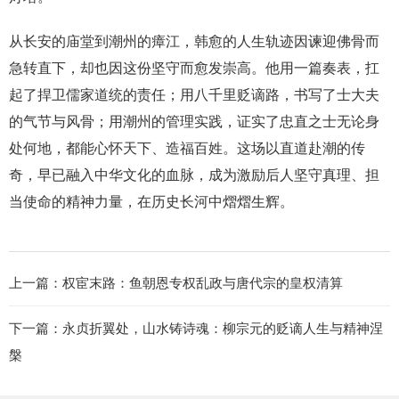
从长安的庙堂到潮州的瘴江，韩愈的人生轨迹因谏迎佛骨而
急转直下，却也因这份坚守而愈发崇高。他用一篇奏表，扛
起了捍卫儒家道统的责任；用八千里贬谪路，书写了士大夫
的气节与风骨；用潮州的管理实践，证实了忠直之士无论身
处何地，都能心怀天下、造福百姓。这场以直道赴潮的传
奇，早已融入中华文化的血脉，成为激励后人坚守真理、担
当使命的精神力量，在历史长河中熠熠生辉。
上一篇：
权宦末路：鱼朝恩专权乱政与唐代宗的皇权清算
下一篇：
永贞折翼处，山水铸诗魂：柳宗元的贬谪人生与精神涅
槃