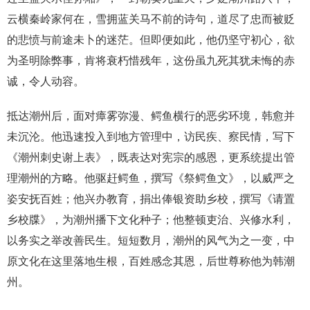
云横秦岭家何在，雪拥蓝关马不前的诗句，道尽了忠而被贬
的悲愤与前途未卜的迷茫。但即便如此，他仍坚守初心，欲
为圣明除弊事，肯将衰朽惜残年，这份虽九死其犹未悔的赤
诚，令人动容。
抵达潮州后，面对瘴雾弥漫、鳄鱼横行的恶劣环境，韩愈并
未沉沦。他迅速投入到地方管理中，访民疾、察民情，写下
《潮州刺史谢上表》，既表达对宪宗的感恩，更系统提出管
理潮州的方略。他驱赶鳄鱼，撰写《祭鳄鱼文》，以威严之
姿安抚百姓；他兴办教育，捐出俸银资助乡校，撰写《请置
乡校牒》，为潮州播下文化种子；他整顿吏治、兴修水利，
以务实之举改善民生。短短数月，潮州的风气为之一变，中
原文化在这里落地生根，百姓感念其恩，后世尊称他为韩潮
州。