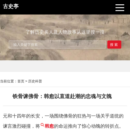
古史亭
了解历史名人及人物故事从这里搜一搜
搜索
当前位置：
首页
>
历史科普
铁骨谏佛骨：韩愈以直道赴潮的忠魂与文魄
元和十四年的长安，一场围绕佛骨的狂热与一场关乎道统的
谏言激烈碰撞，将
韩愈
的命运推向了惊心动魄的转折点。