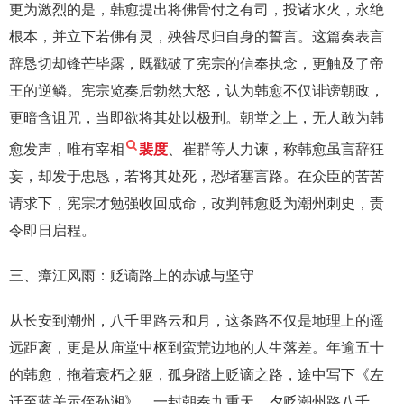
更为激烈的是，韩愈提出将佛骨付之有司，投诸水火，永绝
根本，并立下若佛有灵，殃咎尽归自身的誓言。这篇奏表言
辞恳切却锋芒毕露，既戳破了宪宗的信奉执念，更触及了帝
王的逆鳞。宪宗览奏后勃然大怒，认为韩愈不仅诽谤朝政，
更暗含诅咒，当即欲将其处以极刑。朝堂之上，无人敢为韩
愈发声，唯有宰相
裴度
、崔群等人力谏，称韩愈虽言辞狂
妄，却发于忠恳，若将其处死，恐堵塞言路。在众臣的苦苦
请求下，宪宗才勉强收回成命，改判韩愈贬为潮州刺史，责
令即日启程。
三、瘴江风雨：贬谪路上的赤诚与坚守
从长安到潮州，八千里路云和月，这条路不仅是地理上的遥
远距离，更是从庙堂中枢到蛮荒边地的人生落差。年逾五十
的韩愈，拖着衰朽之躯，孤身踏上贬谪之路，途中写下《左
迁至蓝关示侄孙湘》，一封朝奏九重天，夕贬潮州路八千，