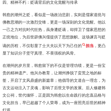
四、精神不朽：贬谪背后的文化觉醒与传承
韩愈的潮州之贬，看似是一场政治悲剧，实则是儒家道统与
佛教思潮的一次激烈交锋，更是一场深刻的文化觉醒。他以
一己之力对抗时代狂热，虽身遭贬谪，却捍卫了儒家思想的
正统地位，为后世辟佛兴儒提供了思想旗帜。这场谏言与贬
谪的历程，不仅彰显了士大夫以天下为己任的
担当
，更凸
显了知识分子坚守真理、不畏强权的风骨。
在潮州的岁月里，韩愈留下的不仅是管理功绩，更是一份宝
贵的精神遗产。他兴办教育，让潮州挣脱了蛮荒之地的标
签，开启了文风鼎盛的新篇章；他倡导的文道合一理念，为
古文运动注入了灵魂，影响了后世文学的发展。后人修建韩
文公祠，世代缅怀，正是因为韩愈以生命践行的忠直品格与
文化担当，早已超越了个人荣辱，成为一座照亮后世的精神
灯塔。