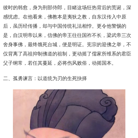
彼时的韩愈，身为刑部侍郎，目睹这场狂热背后的荒诞，深
感忧虑。在他看来，佛教本是夷狄之教，自东汉传入中原
后，虽历经传播，却与中国传统礼法相悖。更令他警惕的
是，自汉明帝以来，信佛的帝王往往国祚不长，梁武帝三次
舍身事佛，最终饿死台城，便是明证。宪宗的迎佛之举，不
仅背离了高祖抑制佛道的祖制，更动摇了儒家所维系的君臣
父子纲常，若任其蔓延，必将伤风败俗，动摇国本。
二、孤勇谏言：以道统为刃的生死抉择