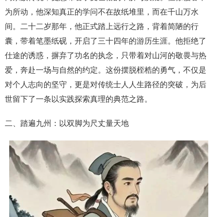
为所动，他深知真正的学问不在故纸堆里，而在千山万水
间。二十二岁那年，他正式踏上远行之路，背着简陋的行
囊，带着笔墨纸砚，开启了三十四年的游历生涯。他拒绝了
仕途的诱惑，摒弃了功名的执念，只带着对山河的敬畏与热
爱，奔赴一场与自然的约定。这份摆脱桎梏的勇气，不仅是
对个人志向的坚守，更是对传统士人人生路径的突破，为后
世留下了一条以实践探索真理的典范之路。
二、踏遍九州：以双脚为尺丈量天地