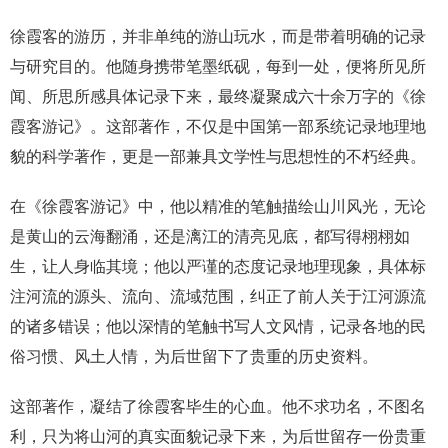
徐霞客的游历，并非单纯的游山玩水，而是带着明确的记录
与研究目的。他随身携带笔墨纸砚，每到一处，便将所见所
闻、所思所感具体记录下来，最终凝聚成六十余万字的《徐
霞客游记》。这部著作，不仅是中国第一部系统记录地理地
貌的科学著作，更是一部兼具文学性与思想性的不朽经典。
在《徐霞客游记》中，他以精准的笔触描绘山川风光，无论
是黄山的云海翻涌，还是漓江的清亮见底，都写得栩栩如
生，让人身临其境；他以严谨的态度记录地理现象，具体标
注河流的源头、流向、流域范围，纠正了前人关于江河源流
的诸多错误；他以深情的笔触书写人文风情，记录各地的民
俗习惯、风土人情，为后世留下了贵重的历史资料。
这部著作，凝结了徐霞客毕生的心血。他不求功名，不图名
利，只为将山河的真实面貌记录下来，为后世留存一份贵重