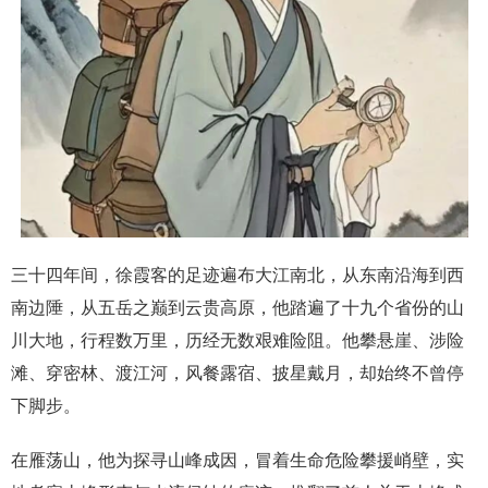
三十四年间，徐霞客的足迹遍布大江南北，从东南沿海到西
南边陲，从五岳之巅到云贵高原，他踏遍了十九个省份的山
川大地，行程数万里，历经无数艰难险阻。他攀悬崖、涉险
滩、穿密林、渡江河，风餐露宿、披星戴月，却始终不曾停
下脚步。
在雁荡山，他为探寻山峰成因，冒着生命危险攀援峭壁，实