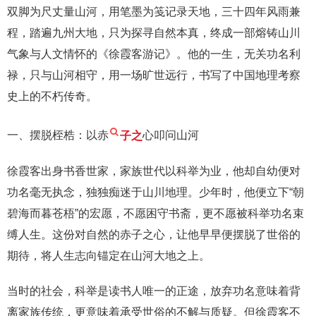
双脚为尺丈量山河，用笔墨为笺记录天地，三十四年风雨兼
程，踏遍九州大地，只为探寻自然本真，终成一部熔铸山川
气象与人文情怀的《徐霞客游记》。他的一生，无关功名利
禄，只与山河相守，用一场旷世远行，书写了中国地理考察
史上的不朽传奇。
一、摆脱桎梏：以赤
子之
心叩问山河
徐霞客出身书香世家，家族世代以科举为业，他却自幼便对
功名毫无执念，独独痴迷于山川地理。少年时，他便立下“朝
碧海而暮苍梧”的宏愿，不愿困守书斋，更不愿被科举功名束
缚人生。这份对自然的赤子之心，让他早早便摆脱了世俗的
期待，将人生志向锚定在山河大地之上。
当时的社会，科举是读书人唯一的正途，放弃功名意味着背
离家族传统，更意味着承受世俗的不解与质疑。但徐霞客不