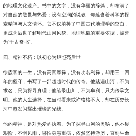
的地理文化遗产。书中的文字，没有华丽的辞藻，却布满了
对自然的敬畏与热爱；没有空洞的说教，却蕴含着科学的探
索精神与人文情怀。它不仅填补了中国古代地理学的空白，
更成为后世了解明代山河风貌、地理地貌的重要依据，被誉
为“千古奇书”。
四、精神不朽：以初心为炬照亮后世
徐霞客的一生，没有高官厚禄，没有功名利禄，却用三十四
年的坚守，书写了一部超越时代的传奇。他踏遍山河，不为
求名，只为探寻真理；他笔录山川，不为牟利，只为传承文
明。他的人生选择，在当时看来或许格格不入，却在历史长
河中愈发闪耀出璀璨的光线。
他的精神，是对热爱的执着。为了探寻山河的奥秘，他不畏
艰险，不惧风雨，哪怕身患重病，依然坚持游历，直到生命