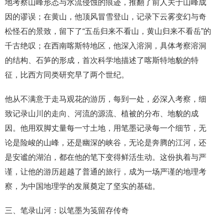
地考察山峰形态与水流侵蚀的痕迹，推翻了前人关于山峰成
因的谬误；在黄山，他顶风冒雪登山，记录下云雾变幻与奇
松怪石的景致，留下了“五岳归来不看山，黄山归来不看岳”的
千古绝叹；在西南喀斯特地区，他深入溶洞，具体考察溶洞
的结构、石笋的形成，首次科学地描述了喀斯特地貌的特
征，比西方同类研究早了两个世纪。
他从不满意于走马观花的游历，每到一处，必深入考察，细
致记录山川的走向、河流的源流、植被的分布、地貌的成
因。他用双脚丈量每一寸土地，用笔墨记录每一个细节，无
论是险峻的山峰，还是幽深的峡谷，无论是奔腾的江河，还
是安谧的湖泊，都在他的笔下变得鲜活生动。这份执着与严
谨，让他的游历超越了普通的旅行，成为一场严谨的地理考
察，为中国地理学的发展奠定了坚实的基础。
三、笔录山河：以笔墨为笺留存传奇