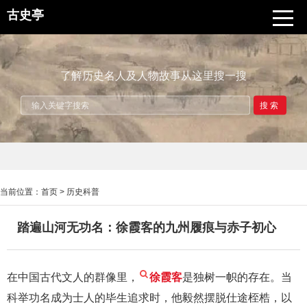
古史亭
了解历史名人及人物故事从这里搜一搜
搜索
当前位置：
首页
>
历史科普
踏遍山河无功名：徐霞客的九州履痕与赤子初心
在中国古代文人的群像里，
徐霞客
是独树一帜的存在。当
科举功名成为士人的毕生追求时，他毅然摆脱仕途桎梏，以